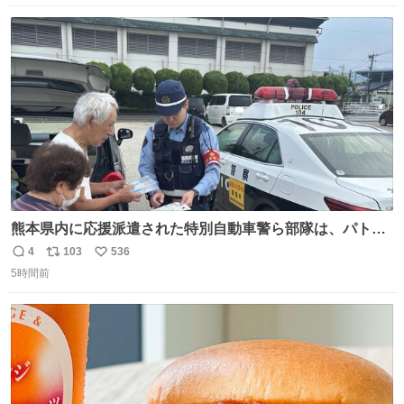
がなくてもうろちょろしないしママが歩いたらピクミンみ
数
ス
ね
たいにﾄﾃﾄﾃついてってるし逃走しないし脱走しないし逃げ
ト
数
数
ないし走ら文字数
熊本県内に応援派遣された特別自動車警ら部隊は、パトロ
ールを通じて車中泊者への声掛けも行っています。写真
4
103
536
返
リ
い
は、福岡県警察の特別自動車警ら部隊が八代警察署管内の
5時間前
信
ポ
い
車中泊者に対して、熱中症について注意喚起する様子で
数
ス
ね
す。こまめな水分・塩分補給を行ってください。 #令和８
ト
数
数
年熊本地震 #福岡県警察