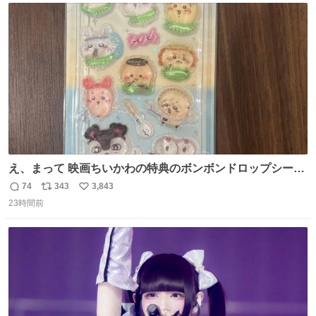
ト
数
数
え、まって 映画ちいかわの特典のボンボンドロップシール
もうメルカリにでてるやん #ちいかわ
74
343
3,843
返
リ
い
23時間前
信
ポ
い
数
ス
ね
ト
数
数