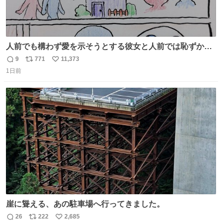
人前でも構わず愛を示そうとする彼女と人前では恥ずかし
いけど彼女を死ぬほど愛している彼氏 同士いませんか✋️
9
771
11,373
返
リ
い
1日前
信
ポ
い
数
ス
ね
ト
数
数
崖に聳える、あの駐車場へ行ってきました。
26
222
2,685
返
リ
い