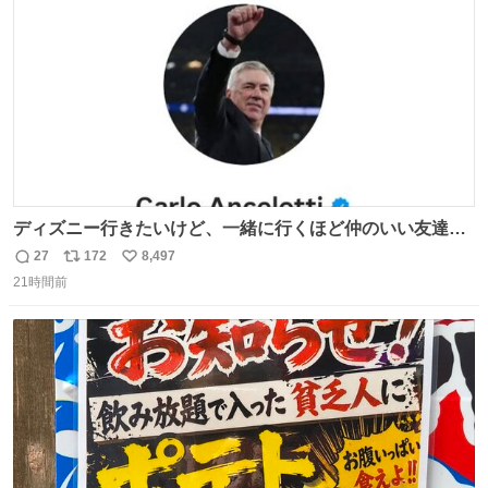
数
ディズニー行きたいけど、一緒に行くほど仲のいい友達が
居ない… ほんでこれ
27
172
8,497
返
リ
い
21時間前
信
ポ
い
数
ス
ね
ト
数
数