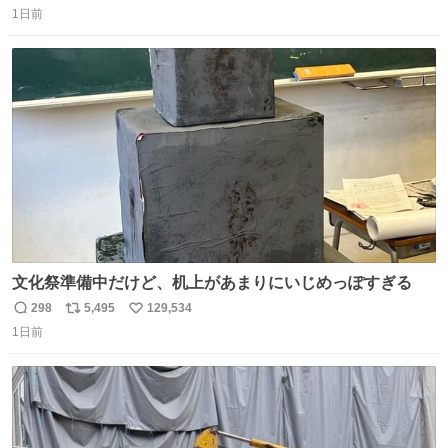
1日前
信
ポ
い
数
ス
ね
ト
数
数
文化祭準備中だけど、机上があまりにいじめっぽすぎる
298
5,495
129,534
返
リ
い
1日前
信
ポ
い
数
ス
ね
ト
数
数