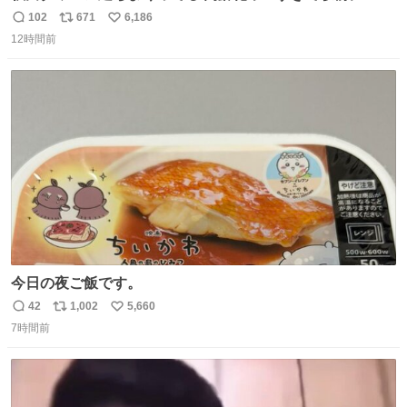
パクトシティつくって高齢者を住ませる考えらしい 病院も
102
671
6,186
返
リ
い
全部駅前にある
12時間前
信
ポ
い
数
ス
ね
ト
数
数
今日の夜ご飯です。
42
1,002
5,660
返
リ
い
7時間前
信
ポ
い
数
ス
ね
ト
数
数