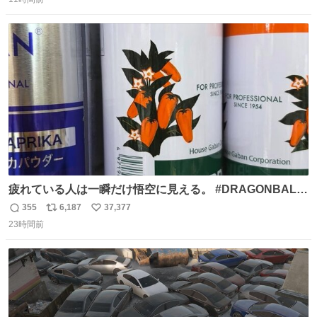
信
ポ
い
数
ス
ね
ト
数
数
疲れている人は一瞬だけ悟空に見える。 #DRAGONBALL
#ドラゴンボール
355
6,187
37,377
返
リ
い
23時間前
信
ポ
い
数
ス
ね
ト
数
数