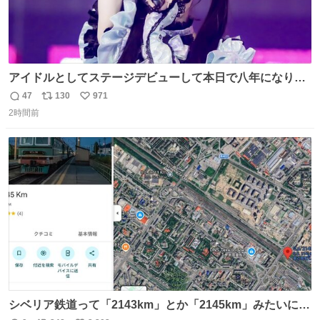
アイドルとしてステージデビューして本日で八年になりま
した。これからもここに居続けられますように❤︎
47
130
971
返
リ
い
2時間前
信
ポ
い
数
ス
ね
ト
数
数
シベリア鉄道って「2143km」とか「2145km」みたいに、