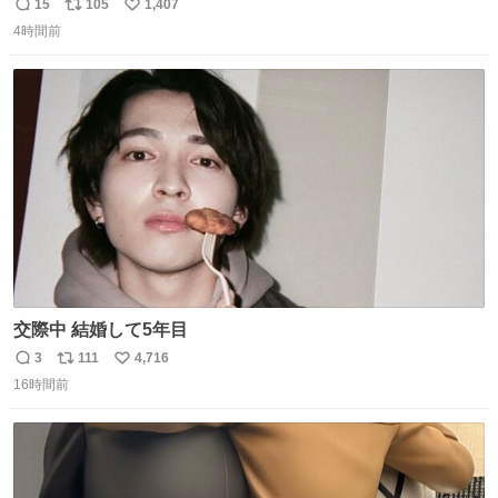
ません。優秀な人の多い現代の価値観から見ると、あまり
15
105
1,407
返
リ
い
優秀な母親ではないかもしれません。でも、だからこそ、
4時間前
信
ポ
い
私はそういう母親が大好きです。今も昔もすごくリラック
数
ス
ね
スします。「優秀」と「良い」は別なんですよね。 1/2
ト
数
数
交際中 結婚して5年目
3
111
4,716
返
リ
い
16時間前
信
ポ
い
数
ス
ね
ト
数
数