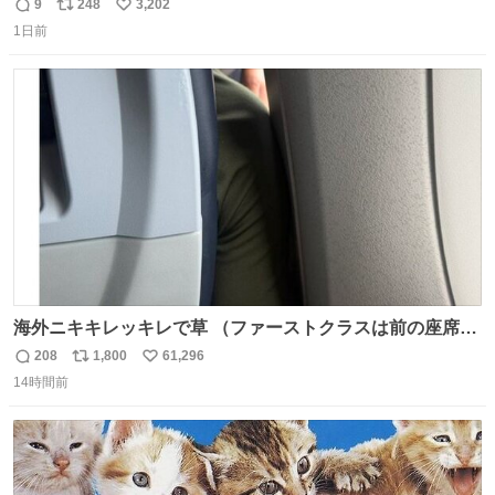
モスクワからの距離名そのままの駅名があるんですね。
9
248
3,202
返
リ
い
1日前
信
ポ
い
数
ス
ね
ト
数
数
海外ニキキレッキレで草 （ファーストクラスは前の座席で
あるため）
208
1,800
61,296
返
リ
い
14時間前
信
ポ
い
数
ス
ね
ト
数
数