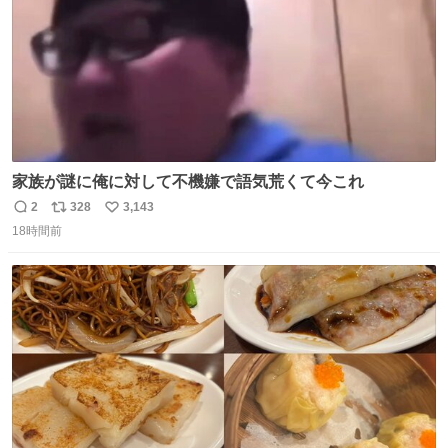
家族が謎に俺に対して不機嫌で語気荒くて今これ
2
328
3,143
返
リ
い
18時間前
信
ポ
い
数
ス
ね
ト
数
数