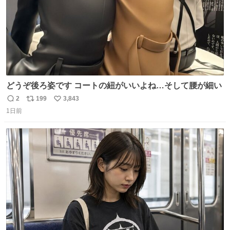
どうぞ後ろ姿です コートの紐がいいよね…そして腰が細い
2
199
3,843
返
リ
い
1日前
信
ポ
い
数
ス
ね
ト
数
数