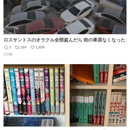
ロスサントスのオラクル全部盗んだら 街の車居なくなった
3
104
1,458
返
リ
い
1日前
信
ポ
い
数
ス
ね
ト
数
数