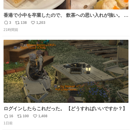
香港で小中を卒業したので、 飲茶への思い入れが強い。 常
に現地の味を探している。 横浜中華街まで行き、店を厳選
3
138
1,203
返
リ
い
すれば流石に出会えるけど、もっと近場で気軽に行ける店
21時間前
信
ポ
い
はないか。 代々木にあった。 多少違うかなというのもあっ
数
ス
ね
たけど、 総合的には満足。
ト
数
数
ログインしたらこれだった。 【どうすればいいですか？】
16
100
1,408
返
リ
い
1日前
信
ポ
い
数
ス
ね