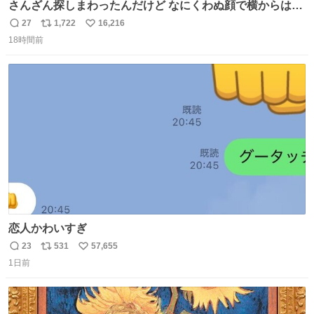
さんざん探しまわったんだけど なにくわぬ顔で横からはえ
てた
27
1,722
16,216
返
リ
い
18時間前
信
ポ
い
数
ス
ね
ト
数
数
恋人かわいすぎ
23
531
57,655
返
リ
い
1日前
信
ポ
い
数
ス
ね
ト
数
数