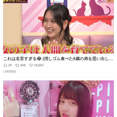
ト
数
数
これは名言すぎる😂 (消しゴム食べた6歳の弟を思い出しな
がら)
19
448
10,667
返
リ
い
18時間前
信
ポ
い
数
ス
ね
ト
数
数