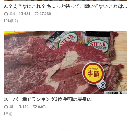
ん？え？なにこれ？ ちょっと待って、聞いてない これは販
売されているのもですか？
114
621
17,036
返
リ
い
10時間前
信
ポ
い
数
ス
ね
ト
数
数
スーパー幸せランキング3位 半額の赤身肉
18
154
6,071
返
リ
い
1日前
信
ポ
い
数
ス
ね
ト
数