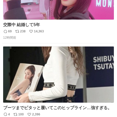
交際中 結婚して5年
69
238
14,363
返
リ
い
12時間前
信
ポ
い
数
ス
ね
ト
数
数
ブーツまでピタッと履いてこのヒップライン…強すぎる。
4
100
2,396
返
リ
い