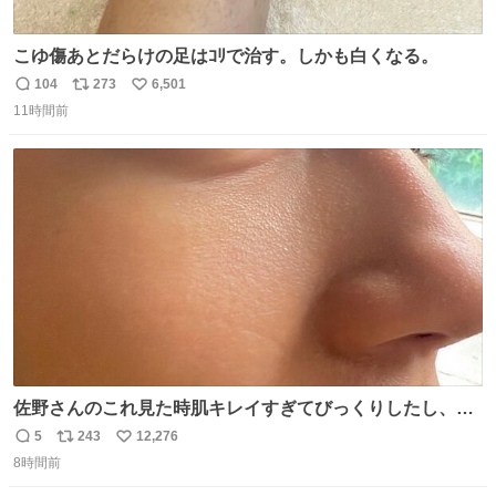
こゆ傷あとだらけの足はｺﾘで治す。しかも白くなる。
104
273
6,501
返
リ
い
11時間前
信
ポ
い
数
ス
ね
ト
数
数
佐野さんのこれ見た時肌キレイすぎてびっくりしたし、や
はりアイドルって体型･肌管理すごすぎる
5
243
12,276
返
リ
い
8時間前
信
ポ
い
数
ス
ね