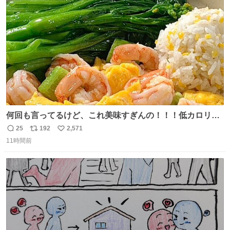
たが、飛ばないということは弱っていらっしゃるのでしょ
ト
数
数
うか…素敵すぎる
何回も言ってるけど、これ美味すぎんの！！！低カロリー
で満足感エグいから一生食べてる😭
25
192
2,571
返
リ
い
11時間前
信
ポ
い
数
ス
ね
ト
数
数