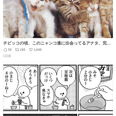
チビッコの頃、このニャンコ達に出会ってるアナタ、完全
なる同世代（笑） #70年代 #80年代 #昭和レトロ
50
160
1,646
返
リ
い
1日前
信
ポ
い
数
ス
ね
ト
数
数