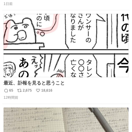
1日前
信
ポ
い
数
ス
ね
ト
数
数
最近、訃報を見ると思うこと
65
2,675
18,616
返
リ
い
12時間前
信
ポ
い
数
ス
ね
ト
数
数