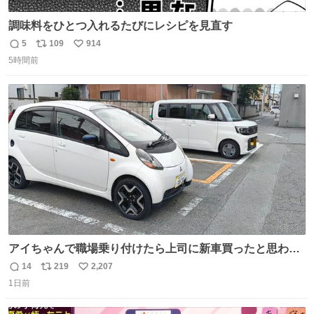
調味料をひとつ入れるたびにレシピを見直す
5
109
914
返
リ
い
5時間前
信
ポ
い
数
ス
ね
ト
数
数
アイちゃんで職場乗り付けたら上司に新車買ったと思われ
たの嬉しすぎる。 20年落ちの車もやりようによっては新車
14
219
2,207
返
リ
い
っぽく見えるってことよ。 令和の車の横に並べても違和感
1日前
信
ポ
い
ない平成18年式です。
数
ス
ね