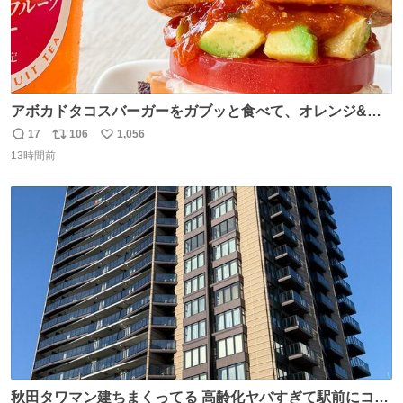
アボカドタコスバーガーをガブッと食べて、オレンジ&パ
ッションフルーツティーをグビッと飲んで、またアボカド
17
106
1,056
返
リ
い
タコスバーガーをガブッと食べて、またオレンジ＆パッシ
13時間前
信
ポ
い
ョンフルーツティーをグビッと飲んで…🍔🍹
数
ス
ね
ト
数
数
秋田タワマン建ちまくってる 高齢化ヤバすぎて駅前にコン