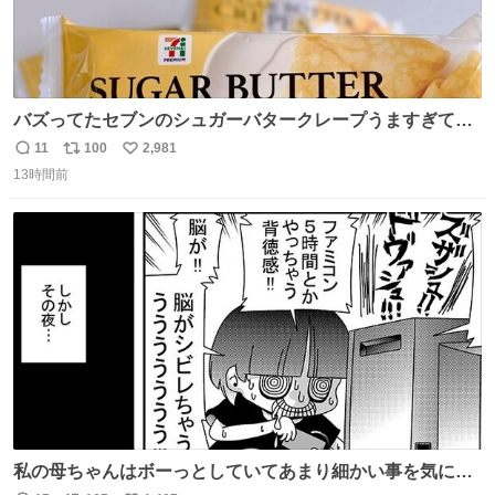
バズってたセブンのシュガーバタークレープうますぎて
7NOWで買い溜め🛒💭
11
100
2,981
返
リ
い
13時間前
信
ポ
い
数
ス
ね
ト
数
数
私の母ちゃんはボーっとしていてあまり細かい事を気にし