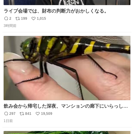
ライブ会場では、財布の判断力がおかしくなる。
2
199
1,015
返
リ
い
3時間前
信
ポ
い
数
ス
ね
ト
数
数
飲み会から帰宅した深夜、マンションの廊下にいらっしゃ
ったオニヤンマ様 まさかこんな都会でお会いできるなんて
297
841
19,509
返
リ
い
思っておらず大興奮しております かっこよすぎる 指を差し
1日前
信
ポ
い
伸べると乗ってきてくれたのでひとまず一緒に帰宅しまし
数
ス
ね