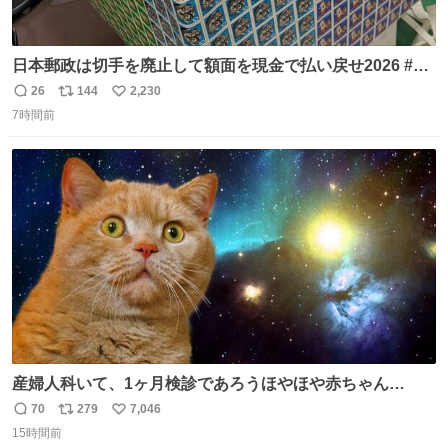
日本郵政は切手を廃止して額面を現金で払い戻せ2026 #日
本郵政 @JapanPostHD_PR
26
144
2,230
返
リ
い
7時間前
信
ポ
い
数
ス
ね
ト
数
数
産婦人科いて、1ヶ月検診であろうほやほや赤ちゃん👩‍🍼
と推定2,3歳の女の子👧🏻をワンオペで連れてるママがいる
70
279
7,046
返
リ
い
のだけども 女の子ずっとママの側から離れない…⁉️ 手を繋
15時間前
信
ポ
い