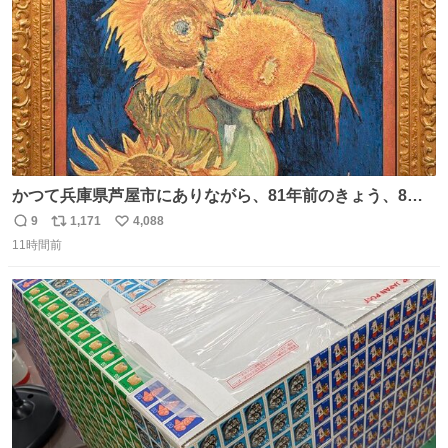
かつて兵庫県芦屋市にありながら、81年前のきょう、8月6
日の阪神大空襲の折に残念ながら焼失した、 #ゴッホ の幻
9
1,171
4,088
返
リ
い
の「 #ヒマワリ 」。 当館は、東京都にある武者小路実篤記
11時間前
信
ポ
い
念館にご協力いただき、当時発行されたカラー印刷画集よ
数
ス
ね
り陶板で原寸大に再現し、2014年より展示しています。 #
ト
数
数
大塚国際美術館