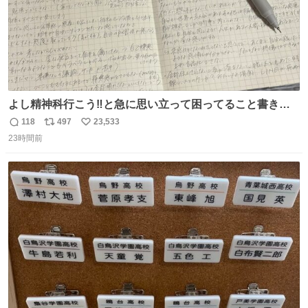
よし精神科行こう‼️と急に思い立って困ってること書き出
してたらペン止まらなくなってすごい勢いで埋まってワロ
118
497
23,533
返
リ
い
タ
23時間前
信
ポ
い
数
ス
ね
ト
数
数