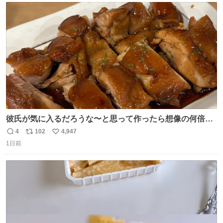
ト
数
数
彼氏が気に入るだろうな〜と思って作ったら想像の何倍も
美味しい美味しい言ってくれて嬉しい
4
102
4,947
返
リ
い
1日前
信
ポ
い
数
ス
ね
ト
数
数