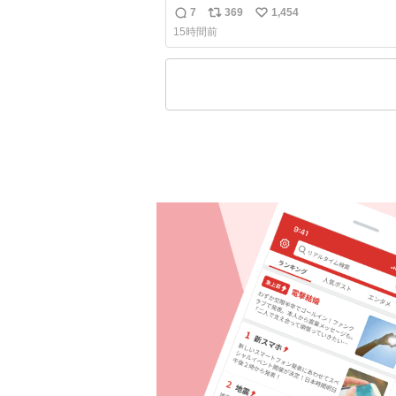
もうそれにしか見えなくなっちゃった。
7
369
1,454
返
リ
い
15時間前
信
ポ
い
数
ス
ね
ト
数
数