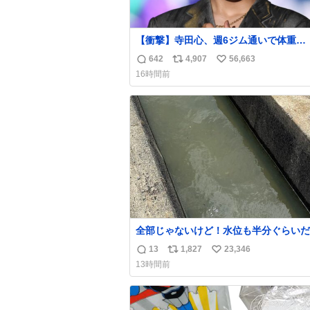
【衝撃】寺田心、週6ジム通いで体重
62kg→82kgに 110kgのベンチプレス
642
4,907
56,663
返
リ
い
げる姿披露
16時間前
news.livedoor.com/article/detail… 元々自重
信
ポ
い
のみだったが、更に筋肉を大きくするた
数
ス
ね
ム通いを開始。筋肉増量のためおにぎり
ト
数
個、ゼリー飲料3～4本、パスタと毎日4千
数
オーバーの食事を摂取し、増量したとい
全部じゃないけど！水位も半分ぐらいだ
ど！水が来はじめたよ！！！ 作業して
13
1,827
23,346
返
リ
い
方々ありがとーーー
13時間前
ー！！！！！！！！！！！！！！！！！
信
ポ
い
！！！！！！！
数
ス
ね
ト
数