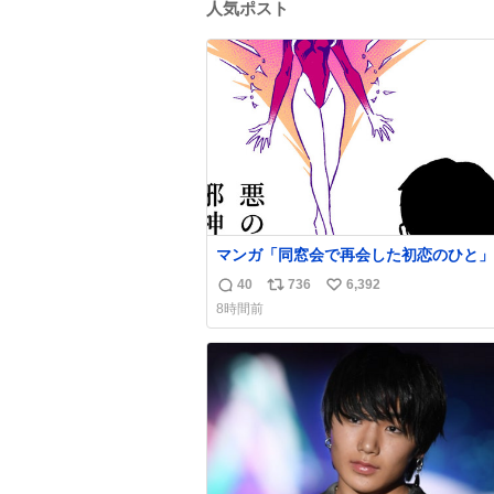
人気ポスト
マンガ「同窓会で再会した初恋のひと」
40
736
6,392
返
リ
い
8時間前
信
ポ
い
数
ス
ね
ト
数
数