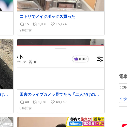
ニトリでメイクボックス買った
持ち上
15
1,031
15,174
返
リ
い
9時間前
信
ポ
い
めジ
数
ス
ね
10
ト
数
kcal
数
う。
電
北海
け
田舎のライブカメラ見てたら「二人だけの世
中央
くれた
界」を発見した
40
1,181
48,160
返
リ
い
8時間前
！！
信
ポ
い
数
ス
ね
ト
数