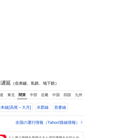
車遅延
（在来線、私鉄、地下鉄）
道
東北
関東
中部
近畿
中国
四国
九州
本線[高尾～大月]
水郡線
吾妻線
全国の運行情報（Yahoo!路線情報）