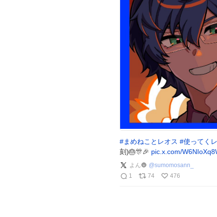
#
まめねことレオス
#
使ってく
刻)🎂🎊🎉
pic.x.com/W6NIoXq
よん🌚
@
sumomosann_
1
74
476