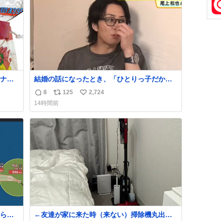
数
ナ
結婚の話になったとき、「ひとりっ子だから
80年
僕が諦めた瞬間に一族が潰える」「死ぬとき1
8
125
2,724
返
リ
い
人とか嫌」だから結婚願望は"ある"って答え
14時間前
たものの、結局「（結婚は）向いてねぇのか
信
ポ
い
もしれない」で締める北山くん、きっといろ
数
ス
ね
いろ考えて言葉を選んで、まるく収めてくれ
ト
数
たんだなと思った
数
ら、
←友達が家に来た時（来ない）掃除機丸出し