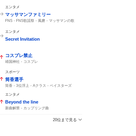
FIRST TAKE
させてもらいました
エンタメ
SUPER EIGHT
マッサマンファミリー
FNS
FNS歌謡祭
風磨
マッサマンの歌
マッサマン
小池栄子
エンタメ
Secret Invitation
コスプレ禁止
靖国神社
コスプレ
スポーツ
筒香選手
筒香
3位浮上
Aクラス
ベイスターズ
47分
サヨナラ
ハマスタ
借金完済
エンタメ
Beyond the line
新曲解禁
カップリング曲
20位まで見る