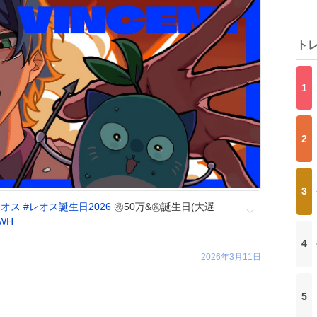
ト
1
2
3
レオス
#
レオス誕生日2026
㊗️50万&㊗️誕生日(大遅
8WH
4
2026年3月11日
5