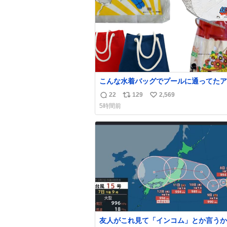
数
こんな水着バッグでプールに通ってたア
タ、完全なる同世代（笑） #70年代 #
22
129
2,569
返
リ
い
代 #昭和レトロ
5時間前
信
ポ
い
数
ス
ね
ト
数
数
友人がこれ見て「インコム」とか言うか