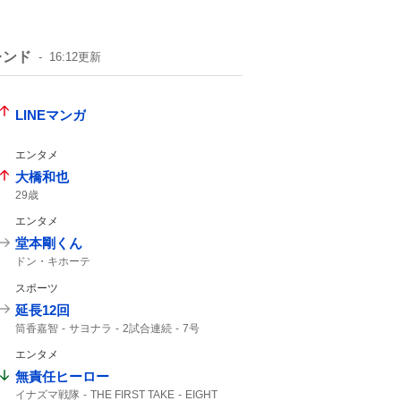
レンド
16:12
更新
LINEマンガ
エンタメ
大橋和也
29歳
エンタメ
堂本剛くん
ドン・キホーテ
スポーツ
延長12回
筒香嘉智
サヨナラ
2試合連続
7号
勝ち越し
ホームラン
エンタメ
無責任ヒーロー
イナズマ戦隊
THE FIRST TAKE
EIGHT