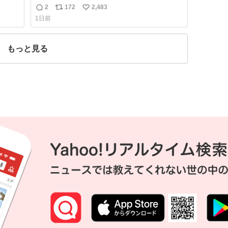
は生活感が出てかっこ悪いなぁ →せや
2
172
2,483
返
リ
い
1日前
信
ポ
い
数
ス
ね
ト
数
もっと見る
数