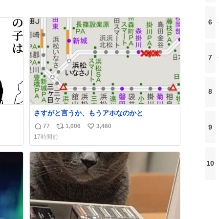
6
7
8
さすがと言うか、もうアホなのかと
77
1,006
3,460
9
返
リ
い
17時間前
信
ポ
い
数
ス
ね
ト
数
10
数