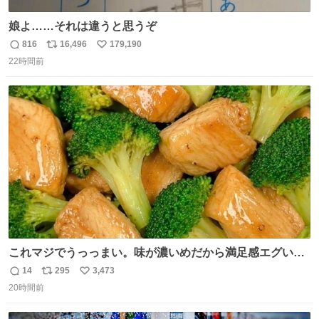
娘よ……それは違うと思うぞ
816
16,496
179,190
返
リ
い
22時間前
信
ポ
い
数
ス
ね
ト
数
数
これマジでうっっまい。味が濃いめだから満足感エグいし
1週間で3キロ痩せた😭
14
295
3,473
返
リ
い
20時間前
信
ポ
い
数
ス
ね