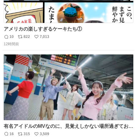
アメリカの楽しすぎるケーキたち①
10
822
7,013
返
リ
い
12時間前
信
ポ
い
数
ス
ね
ト
数
数
有名アイドルのMVなのに、見覚えしかない場所過ぎておも
ろいな
16
315
3,509
返
リ
い