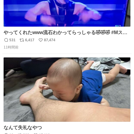
やってくれたwww流石わかってらっしゃる🤣🤣🤣 #Mステ
#西川貴教
531
6,417
87,474
返
リ
い
11時間前
信
ポ
い
数
ス
ね
ト
数
数
なんて失礼なやつ