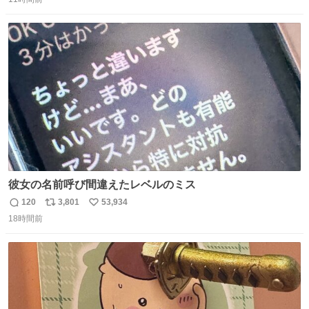
信
ポ
い
数
ス
ね
ト
数
数
彼女の名前呼び間違えたレベルのミス
120
3,801
53,934
返
リ
い
18時間前
信
ポ
い
数
ス
ね
ト
数
数