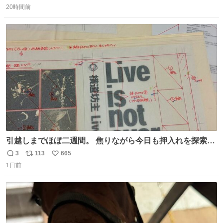
20時間前
信
ポ
い
数
ス
ね
ト
数
数
引越しまでほぼ二週間。 焦りながら今日も押入れを探索。
もう絶対に要らないんだけど捨てられないものが後から後
3
113
665
返
リ
い
から出てくる。 その代表が版下。 若いデザイナーは見たこ
1日前
信
ポ
い
ともあるまい。
数
ス
ね
ト
数
数