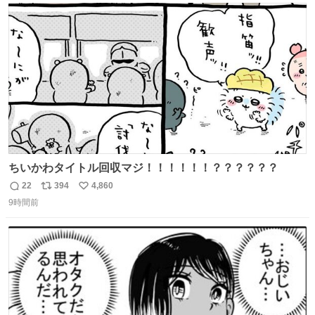
ト
数
数
ちいかわタイトル回収マジ！！！！！！？？？？？？
22
394
4,860
返
リ
い
9時間前
信
ポ
い
数
ス
ね
ト
数
数