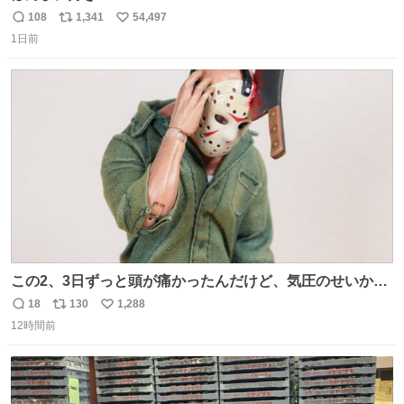
108
1,341
54,497
返
リ
い
1日前
信
ポ
い
数
ス
ね
ト
数
数
この2、3日ずっと頭が痛かったんだけど、気圧のせいかし
ら…
18
130
1,288
返
リ
い
12時間前
信
ポ
い
数
ス
ね
ト
数
数