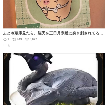
ふと冷蔵庫見たら、脳天を三日月宗近に突き刺されてるく
りまんじゅうパイセンが
1
449
5,627
返
リ
い
1日前
信
ポ
い
数
ス
ね
ト
数
数