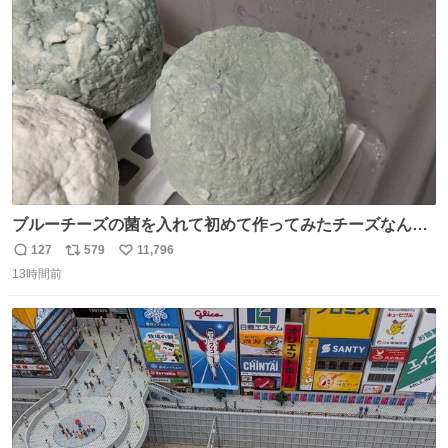
ト
数
数
ブルーチーズの菌を入れて初めて作ってみたチーズなんだ
けど 本能でちょっとヤバいと思っちゃう見た目だな
127
579
11,796
返
リ
い
13時間前
信
ポ
い
数
ス
ね
ト
数
数