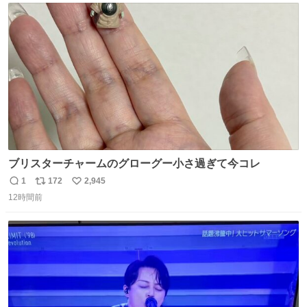
ト
数
数
ブリスターチャームのグローグー小さ過ぎて今コレ
1
172
2,945
返
リ
い
12時間前
信
ポ
い
数
ス
ね
ト
数
数