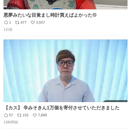
悪夢みたいな目覚まし時計買えばよかった⚾
1
477
3,557
返
リ
い
1日前
信
ポ
い
数
ス
ね
ト
数
数
【カス】 辛みそきん1万個を寄付させていただきました
57
152
7,889
返
リ
い
19時間前
信
ポ
い
数
ス
ね