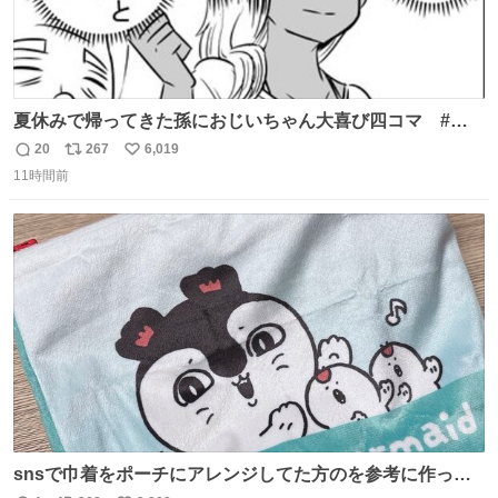
夏休みで帰ってきた孫におじいちゃん大喜び四コマ #四
コマ漫画 #Web漫画 #漫画が読めるハッシュタグ
20
267
6,019
返
リ
い
11時間前
信
ポ
い
数
ス
ね
ト
数
数
snsで巾着をポーチにアレンジしてた方のを参考に作って