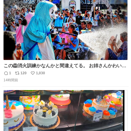
ト
数
数
この🦁消火訓練かなんかと間違えてる。 お姉さんかわいそ
うに（笑）
1
120
1,030
返
リ
い
14時間前
信
ポ
い
数
ス
ね
ト
数
数