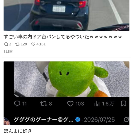
すごい車の内ドア台パンしてるやついたｗｗｗｗｗｗｗｗ
ｗｗｗｗｗｗ
2
129
4,161
返
リ
い
1日前
信
ポ
い
数
ス
ね
ト
数
数
ほんまに好き