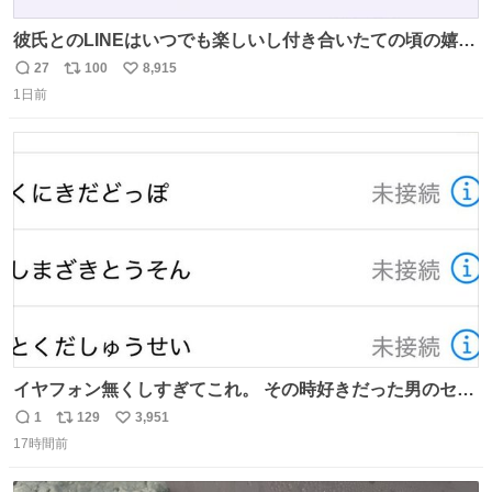
彼氏とのLINEはいつでも楽しいし付き合いたての頃の嬉し
かったLINEは無限にあるけど(同棲前は1日で各50通くらい
27
100
8,915
返
リ
い
送りあってたし)最近嬉しかったのはこれ
1日前
信
ポ
い
数
ス
ね
ト
数
数
イヤフォン無くしすぎてこれ。 その時好きだった男のセコ
ムの名前にしてる
1
129
3,951
返
リ
い
17時間前
信
ポ
い
数
ス
ね