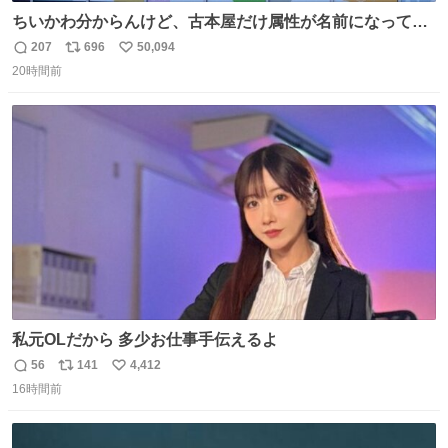
ちいかわ分からんけど、古本屋だけ属性が名前になってる
のはどういうこと？
207
696
50,094
返
リ
い
20時間前
信
ポ
い
数
ス
ね
ト
数
数
私元OLだから 多少お仕事手伝えるよ
56
141
4,412
返
リ
い
16時間前
信
ポ
い
数
ス
ね
ト
数