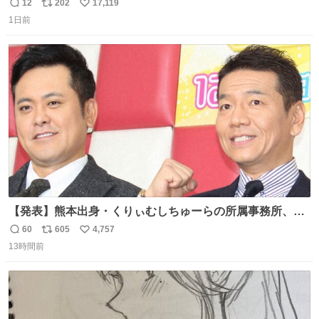
12
202
17,119
返
リ
い
1日前
信
ポ
い
数
ス
ね
ト
数
数
【発表】熊本出身・くりぃむしちゅーらの所属事務所、被
災地に義援金寄付 news.livedoor.com/article/detail… くり
60
605
4,757
返
リ
い
ぃむしちゅーやマツコ、有働由美子らが所属する芸能事務
13時間前
信
ポ
い
所「チャッターボックス」が7日、公式サイトを更新。熊
数
ス
ね
本地震の被災地支援のため義援金を寄付したことを公表し
ト
数
数
た。