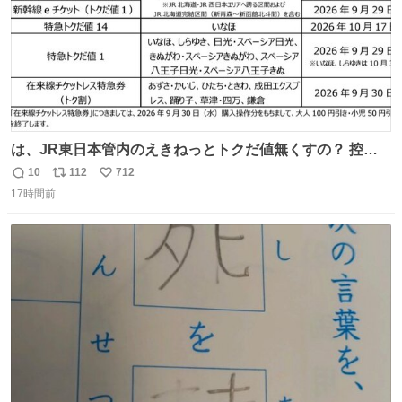
は、JR東日本管内のえきねっとトクだ値無くすの？ 控え
めに言ってクソすぎんか？
10
112
712
返
リ
い
17時間前
信
ポ
い
数
ス
ね
ト
数
数