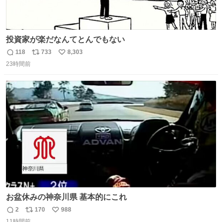
投資家が楽だなんてとんでもない
118
733
8,303
返
リ
い
23時間前
信
ポ
い
数
ス
ね
ト
数
数
お盆休みの神奈川県 基本的にこれ
2
170
988
返
リ
い
11時間前