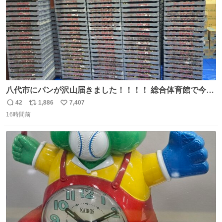
八代市にパンが沢山届きました！！！！ 総合体育館で今配
ってるそうなので、是非取りに行けそうな方は行ってみて
42
1,886
7,407
返
リ
い
ください💪
16時間前
信
ポ
い
数
ス
ね
ト
数
数