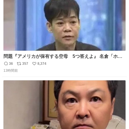
問題『アメリカが保有する空母 5つ答えよ』 名倉「ホン
マごめん、日本」
36
357
8,374
返
リ
い
13時間前
信
ポ
い
数
ス
ね
ト
数
数