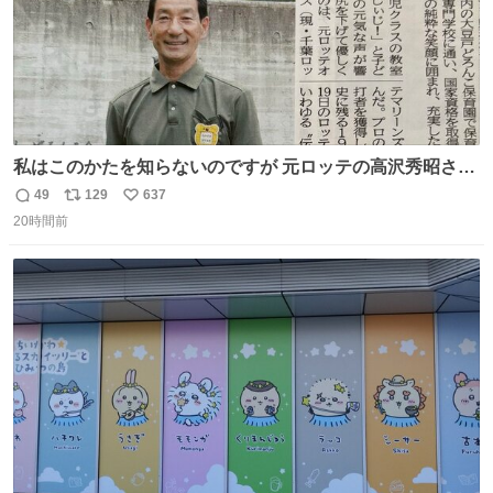
私はこのかたを知らないのですが 元ロッテの高沢秀昭さん
現在67才 保育士として活躍✨ 「タウンニュース」より #
49
129
637
返
リ
い
ロッテ #高沢秀昭 さん
20時間前
信
ポ
い
数
ス
ね
ト
数
数