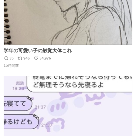
学年の可愛い子の触覚大体これ
35
946
34,976
返
リ
い
15時間前
信
ポ
い
数
ス
ね
ト
数
数