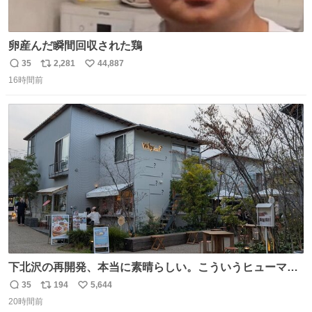
卵産んだ瞬間回収された鶏
35
2,281
44,887
返
リ
い
16時間前
信
ポ
い
数
ス
ね
ト
数
数
下北沢の再開発、本当に素晴らしい。こういうヒューマン
スケールの開発がいいんだよ。
35
194
5,644
返
リ
い
20時間前
信
ポ
い