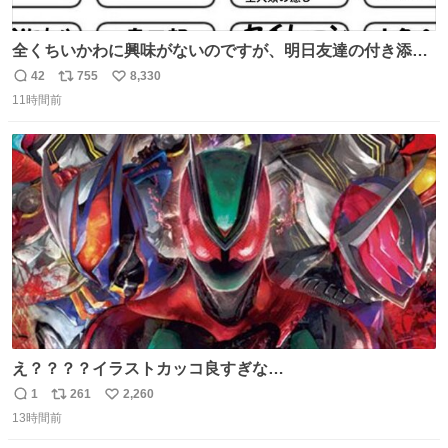
全くちいかわに興味がないのですが、明日友達の付き添い
で見に行きます。 事前に予習できるよう、友達がキャラク
42
755
8,330
返
リ
い
ターの説明を作ってくれたのですが、くりまんじゅうとい
11時間前
信
ポ
い
うやつに説明に「あんたみたいなやつ」と書かれていまし
数
ス
ね
た。 一気に楽しみになりました。
ト
数
数
え？？？？イラストカッコ良すぎな
い？？？？？？？？？？？？
1
261
2,260
返
リ
い
13時間前
信
ポ
い
数
ス
ね