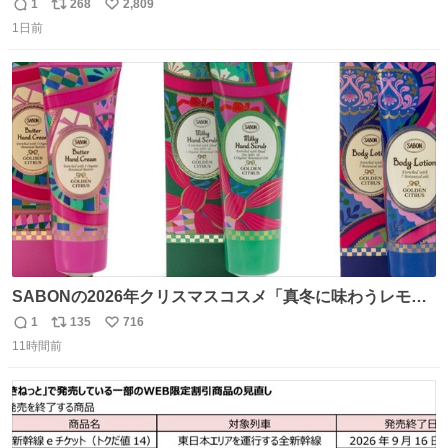
みました🧵 裁縫は得意でないので、ザクザクの目測で縫い
1
268
2,809
返
リ
い
ましたので悪しからず🙏🏻 裏地は人魚のウロコ風な柄にし
1日前
信
ポ
い
てみたらめっちゃ良き☺️ 島二郎とちいかわチャームもお気
数
ス
ね
に入り⭐️
ト
数
数
SABONの2026年クリスマスコスメ「真冬に味わうレモン
ティーの香り」限定ボディスクラブ＆バスオイルなど -
1
135
716
返
リ
い
fashion-press.net/news/149659
11時間前
信
ポ
い
数
ス
ね
ト
数
数