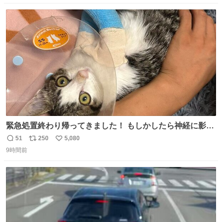
数
ス
ね
ト
数
数
緊急処置終わり帰ってきました！ もしかしたら神経に影響
も出ているのかもと、、その影響で出にくいのもあるかも
51
250
5,080
返
リ
い
との事 内臓エコーもしてみると少し動きが弱いのかもなぁ
9時間前
信
ポ
い
と先生が言っておりました。 明日また病院です！ 帰ってき
数
ス
ね
て弟にぐるぐる言いながら甘えん坊してました☺️
ト
数
数