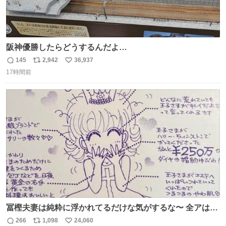
阪神優勝したらどうするんだよ…
145
2,942
36,937
返
リ
い
17時間前
信
ポ
い
数
ス
ね
ト
数
数
冨樫夫妻は純粋に浮かれてるだけな気がするな〜 全アはこ
こに自分の市場価値的なものを上乗せするので、 すっぴん
266
1,098
24,060
返
リ
い