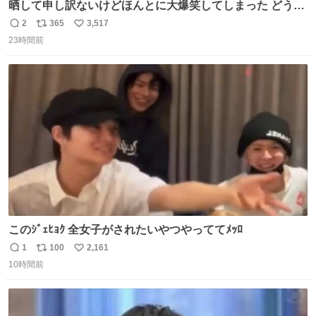
晒して申し訳ないけどほんとに大爆笑してしまった どうや
って撮るのこれwwwwwwwwwwww
2
365
3,517
返
リ
い
23時間前
信
ポ
い
数
ス
ね
ト
数
数
このｼﾞｪﾋｮｸ 全女子がされたいやつやっててﾒｯﾛ
1
100
2,161
返
リ
い
10時間前
信
ポ
い
数
ス
ね
ト
数
数