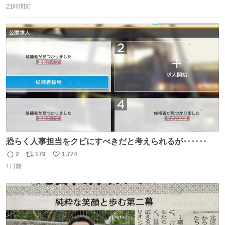
＆寝起きのボサボサ頭でも「今日も可愛いね」が止まらな
21時間前
信
ポ
い
い。放っておくと永遠に髪撫でてきて作業進まない()
数
ス
ね
156cm40kg、年中日焼け止めとお友達の私より綺麗な手や
ト
数
数
めてもろて とか言う
恐らく人事担当をクビにすべきだと考えられるが‥‥‥
2
179
1,774
返
リ
い
1日前
信
ポ
い
数
ス
ね
ト
数
数