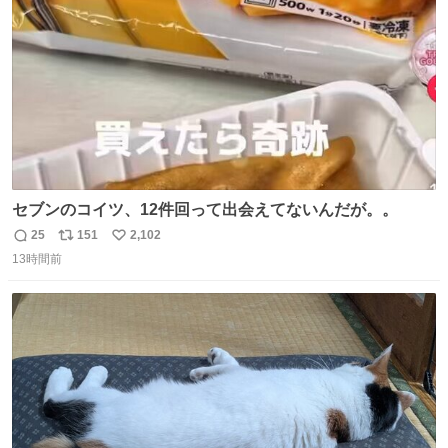
数
セブンのコイツ、12件回って出会えてないんだが。。
25
151
2,102
返
リ
い
13時間前
信
ポ
い
数
ス
ね
ト
数
数