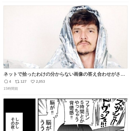
数
ス
ね
ト
数
数
ネットで拾ったわけの分からない画像の答え合わせがされ
ていくw
4
127
2,053
返
リ
い
15時間前
信
ポ
い
数
ス
ね
ト
数
数