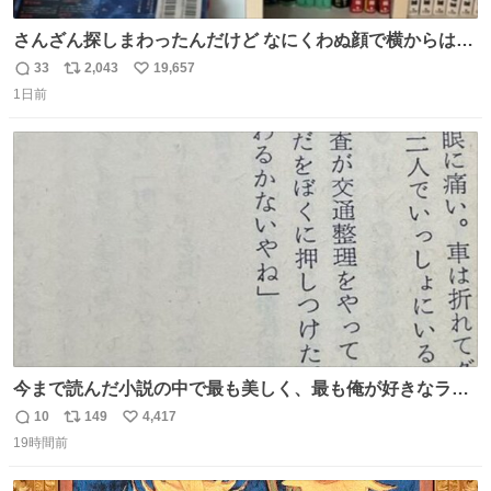
さんざん探しまわったんだけど なにくわぬ顔で横からはえ
てた
33
2,043
19,657
返
リ
い
1日前
信
ポ
い
数
ス
ね
ト
数
数
今まで読んだ小説の中で最も美しく、最も俺が好きなラス
トシーン
10
149
4,417
返
リ
い
19時間前
信
ポ
い
数
ス
ね