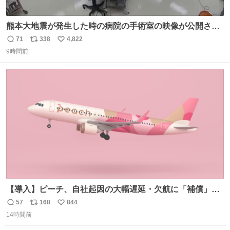
熊本大地震が発生した時の病院の手術室の映像が公開され
ていたがとにかく怖すぎる x.com/nhk_news/statu…
71
338
4,822
返
リ
い
news.web.nhk/newsweb/na/na-… #熊本 #大地震 #手術室
9時間前
信
ポ
い
数
ス
ね
ト
数
数
【導入】ピーチ、自社起因の大幅遅延・欠航に「補償」開
始へ news.livedoor.com/article/detail… 同社に起因する理
57
168
844
返
リ
い
由によって大幅遅延や欠航が発生した場合、乗客が負担し
14時間前
信
ポ
い
た宿泊費や交通費を、領収書の事後申請に基づき、国内線
数
ス
ね