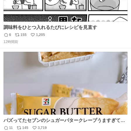
調味料をひとつ入れるたびにレシピを見直す
6
155
1,205
返
リ
い
12時間前
信
ポ
い
数
ス
ね
ト
数
数
バズってたセブンのシュガーバタークレープうますぎて
7NOWで買い溜め🛒💭
11
145
3,719
返
リ
い