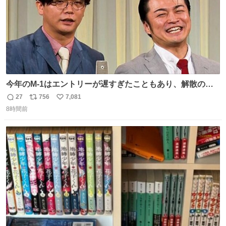
今年のM-1はエントリーが遅すぎたこともあり、解散の可
能性を作り出してからのスタート！！ 遅くなって申し訳な
27
756
7,081
返
リ
い
い🙏 エントリーナンバーは「GO!無策!」でかなり覚えやす
8時間前
信
ポ
い
い！応援をお願いすることになりそう！！
数
ス
ね
ト
数
数