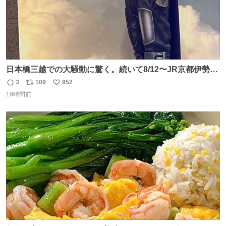
日本橋三越での大騒動に驚く。続いて8/12〜JR京都伊勢丹
でPOP UP STOREがオープンするとのこと…皆さんお怪
3
109
952
返
リ
い
我なくお買い物を🙏 写真は2026/5/21 ロードショーの前日
19時間前
信
ポ
い
。だーれも写真撮ってなかったんだけどなぁ😵‍💫
数
ス
ね
ト
数
数