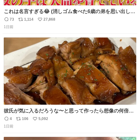
これは名言すぎる😂 (消しゴム食べた6歳の弟を思い出しな
がら)
73
1,114
27,868
返
リ
い
1日前
信
ポ
い
数
ス
ね
ト
数
数
彼氏が気に入るだろうな〜と思って作ったら想像の何倍も
美味しい美味しい言ってくれて嬉しい
4
106
5,092
返
リ
い
1日前
信
ポ
い
数
ス
ね