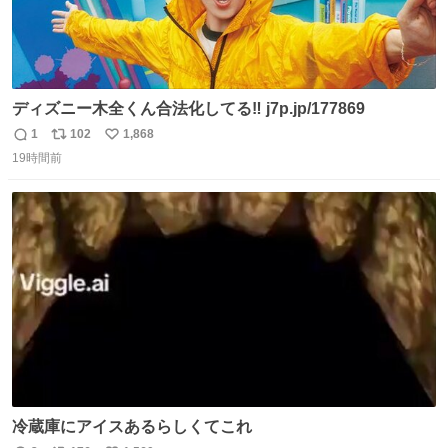
ディズニー木全くん合法化してる‼️ j7p.jp/177869
1
102
1,868
返
リ
い
19時間前
信
ポ
い
数
ス
ね
ト
数
数
冷蔵庫にアイスあるらしくてこれ