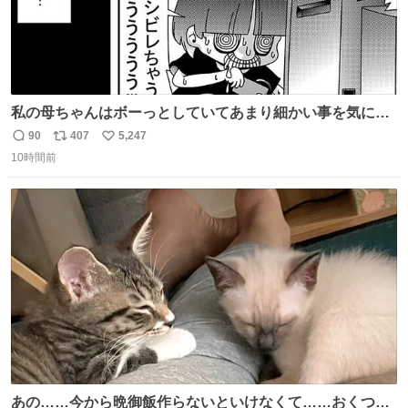
私の母ちゃんはボーっとしていてあまり細かい事を気にし
ません。優秀な人の多い現代の価値観から見ると、あまり
90
407
5,247
返
リ
い
優秀な母親ではないかもしれません。でも、だからこそ、
10時間前
信
ポ
い
私はそういう母親が大好きです。今も昔もすごくリラック
数
ス
ね
スします。「優秀」と「良い」は別なんですよね。 1/2
ト
数
数
あの……今から晩御飯作らないといけなくて……おくつろ