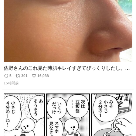
ト
数
数
佐野さんのこれ見た時肌キレイすぎてびっくりしたし、や
はりアイドルって体型･肌管理すごすぎる
5
301
16,088
返
リ
い
15時間前
信
ポ
い
数
ス
ね
ト
数
数