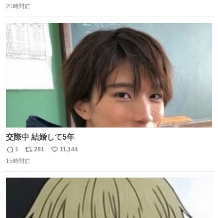
20時間前
信
ポ
い
数
ス
ね
ト
数
数
交際中 結婚して5年
1
281
11,144
返
リ
い
15時間前
信
ポ
い
数
ス
ね
ト
数
数