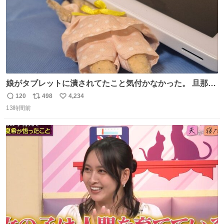
娘がタブレットに潰されてたこと気付かなかった。 旦那だ
けは娘の波長を感じ取れるから声出せずともSOSが伝わっ
120
498
4,234
返
リ
い
たらしい。 急いで旦那が救出して、泣きじゃくる娘に自分
13時間前
信
ポ
い
も謝って抱きしめようとしたら、ビンタされてしまった。
数
ス
ね
3回ほど。 小さい手だけど、地味に痛い。 その後、娘は旦
ト
数
数
那に泣きついてた。