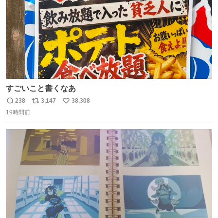
すごいこと書くなあ
238
3,147
38,308
返
リ
い
19時間前
信
ポ
い
数
ス
ね
ト
数
数