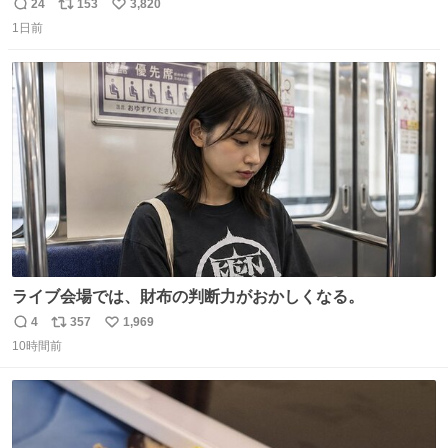
ール価格になってる🖤✨レザーなのが反則級にかわいい。
24
153
3,820
返
リ
い
持ってるだけでコーデが格上げされる。
1日前
信
ポ
い
数
ス
ね
ト
数
数
ライブ会場では、財布の判断力がおかしくなる。
4
357
1,969
返
リ
い
10時間前
信
ポ
い
数
ス
ね
ト
数
数