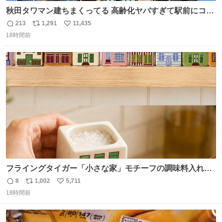
秋田タワマン建ちまくってる 高齢化ヤバすぎて駅前にコン
パクトシティつくって高齢者を住ませる考えらしい 病院も
213
1,291
11,435
返
リ
い
全部駅前にある
18時間前
信
ポ
い
数
ス
ね
ト
数
数
フライングタイガー「小さな家」モチーフの調味料入れ、
並べれば“デンマークの街並み”に ピンク・グリーン・テラ
8
1,002
5,711
返
リ
い
コッタの全9種 - fashion-press.net/news/149552
18時間前
信
ポ
い
数
ス
ね
ト
数