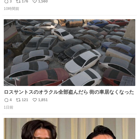
3
176
1,560
返
リ
い
10時間前
信
ポ
い
数
ス
ね
ト
数
数
ロスサントスのオラクル全部盗んだら 街の車居なくなった
4
121
1,851
返
リ
い
1日前
信
ポ
い
数
ス
ね
ト
数
数