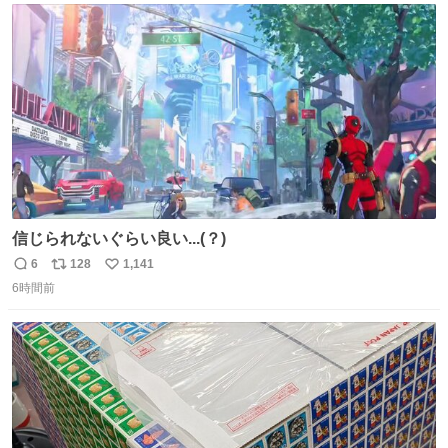
は1人あたり上限1万円、国際線は上限2万円まで支払う。
ト
数
数
信じられないぐらい良い...(？)
6
128
1,141
返
リ
い
6時間前
信
ポ
い
数
ス
ね
ト
数
数