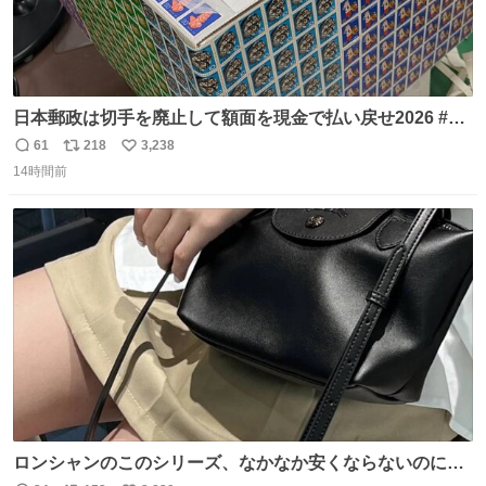
日本郵政は切手を廃止して額面を現金で払い戻せ2026 #日
本郵政 @JapanPostHD_PR
61
218
3,238
返
リ
い
14時間前
信
ポ
い
数
ス
ね
ト
数
数
ロンシャンのこのシリーズ、なかなか安くならないのにセ