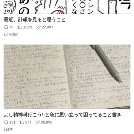
最近、訃報を見ると思うこと
78
3,129
22,497
返
リ
い
18時間前
信
ポ
い
数
ス
ね
ト
数
数
よし精神科行こう‼️と急に思い立って困ってること書き出
してたらペン止まらなくなってすごい勢いで埋まってワロ
131
573
26,896
返
リ
い
タ
1日前
信
ポ
い