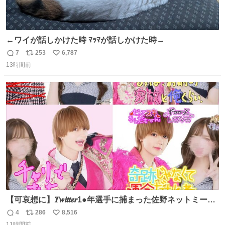
←ワイが話しかけた時 ﾏｯﾏが話しかけた時→
7
253
6,787
返
リ
い
13時間前
信
ポ
い
数
ス
ね
ト
数
数
【可哀想に】𝑻𝒘𝒊𝒕𝒕𝒆𝒓1●年選手に捕まった佐野ネットミーム
勇斗さんのコラボプリ
4
286
8,516
返
リ
い
11時間前