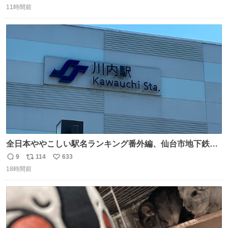
#WTTチャンピオンズ横浜 女子シングルス2回戦 🇯🇵#張本
11時間前
信
ポ
い
美和 3-2 陳熠🇨🇳 11-13/9-11/11-5/12-10/11-5 #テレ東 系
数
ス
ね
#BSテレ東 にて連日放送📺
ト
数
数
全日本ややこしい駅名ランキング番外編、仙台市地下鉄川
内駅
9
114
633
返
リ
い
18時間前
信
ポ
い
数
ス
ね
ト
数
数