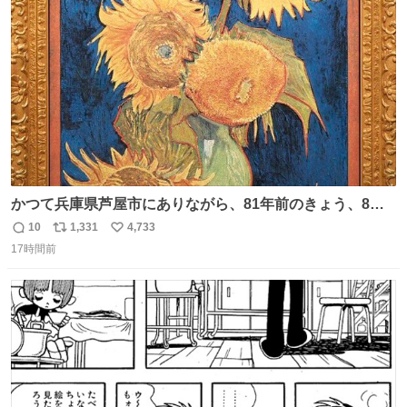
ト
数
数
かつて兵庫県芦屋市にありながら、81年前のきょう、8月6
日の阪神大空襲の折に残念ながら焼失した、 #ゴッホ の幻
10
1,331
4,733
返
リ
い
の「 #ヒマワリ 」。 当館は、東京都にある武者小路実篤記
17時間前
信
ポ
い
念館にご協力いただき、当時発行されたカラー印刷画集よ
数
ス
ね
り陶板で原寸大に再現し、2014年より展示しています。 #
ト
数
数
大塚国際美術館