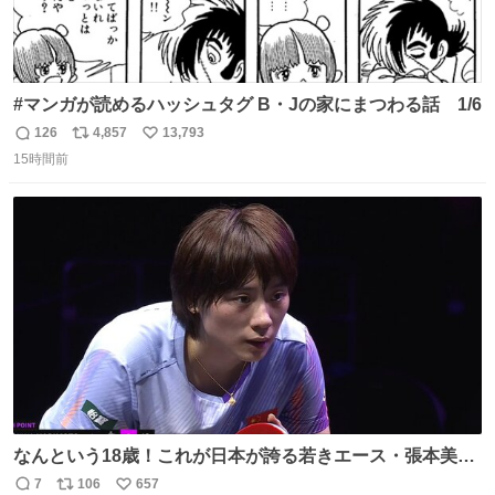
#マンガが読めるハッシュタグ B・Jの家にまつわる話 1/6
126
4,857
13,793
返
リ
い
15時間前
信
ポ
い
数
ス
ね
ト
数
数
なんという18歳！これが日本が誇る若きエース・張本美和
🔥🔥🔥 0-2からの大逆転勝利でベスト8進出を果たす👊💥
7
106
657
返
リ
い