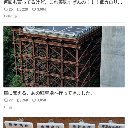
何回も言ってるけど、これ美味すぎんの！！！低カロリー
で満足感エグいから一生食べてる😭
25
228
3,084
返
リ
い
17時間前
信
ポ
い
数
ス
ね
ト
数
数
崖に聳える、あの駐車場へ行ってきました。
27
268
3,058
返
リ
い
1日前
信
ポ
い
数
ス
ね
ト
数
数