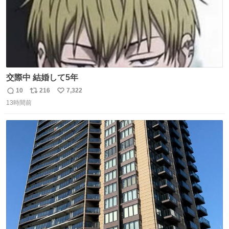
交際中 結婚して5年
10
216
7,322
返
リ
い
13時間前
信
ポ
い
数
ス
ね
ト
数
数