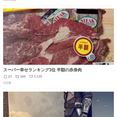
信
ポ
い
数
ス
ね
ト
数
数
スーパー幸せランキング3位 半額の赤身肉
23
184
7,135
返
リ
い
1日前
信
ポ
い
数
ス
ね
ト
数
数