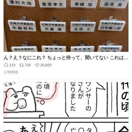
ん？え？なにこれ？ ちょっと待って、聞いてない これは販
売されているのもですか？
133
726
20,820
返
リ
い
17時間前
信
ポ
い
数
ス
ね
ト
数
数