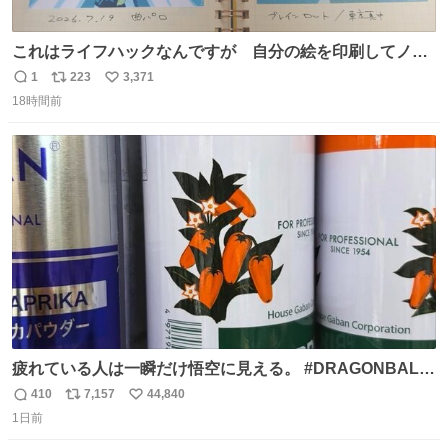
これはライフハックなんですが 自分の絵を印刷してノー
トに貼って日付とキャプションを一言添えると 結構健康に
1
223
3,371
返
リ
い
いいです。
18時間前
信
ポ
い
数
ス
ね
ト
数
数
疲れている人は一瞬だけ悟空に見える。 #DRAGONBALL
#ドラゴンボール
410
7,157
44,840
返
リ
い
1日前
信
ポ
い
数
ス
ね