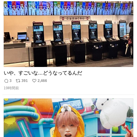
ト
数
数
いや、すごいな…どうなってるんだ
3
391
2,466
返
リ
い
19時間前
信
ポ
い
数
ス
ね
ト
数
数