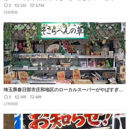
ぎのところ申し訳ないのですが……あの………😥
2
122
3,742
返
リ
い
15時間前
信
ポ
い
数
ス
ね
ト
数
数
埼玉県春日部市庄和地区のローカルスーパーがやばすぎ
る。どこまで売り物でどこから私物か不明なごちゃごちゃ
2
100
485
返
リ
い
の店内には埼玉自虐習字がずらり。日替わり謎汁の試食や
17時間前
信
ポ
い
そこらへんの草使用の埼玉県民限定弁当、コアラのマーチ
数
ス
ね
どわあ～な謎パンなどなんでもあり。クレヨンしんちゃん
ト
数
数
を生んだ町、強すぎる。