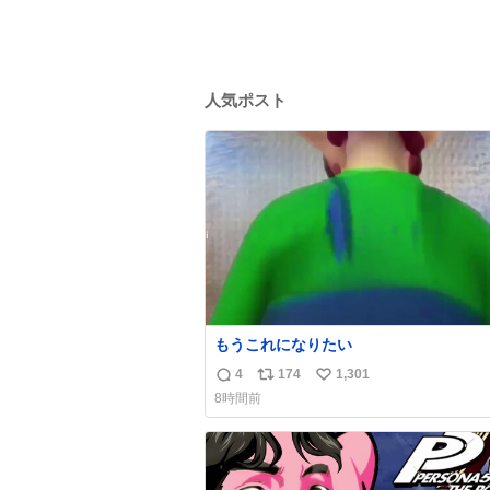
人気ポスト
もうこれになりたい
4
174
1,301
返
リ
い
8時間前
信
ポ
い
数
ス
ね
ト
数
数