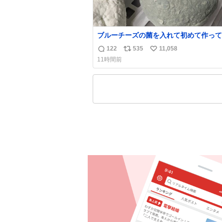
ブルーチーズの菌を入れて初めて作って
チーズなんだけど 本能でちょっとヤバ
122
535
11,058
返
リ
い
っちゃう見た目だな
11時間前
信
ポ
い
数
ス
ね
ト
数
数