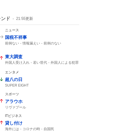
レンド
21:55
更新
ニュース
国税不祥事
前例ない
情報漏えい
前例のない
東大調査
外国人受け入れ
若い世代
外国人による犯罪
エンタメ
超八の日
SUPER EIGHT
スポーツ
アラウホ
リヴァプール
ITビジネス
貸し付け
海外には
コロナの時
自国民