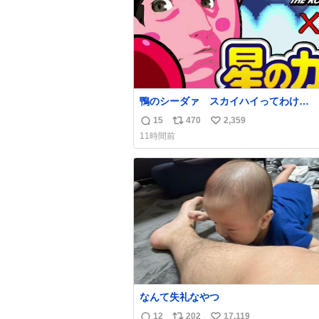
鴨のシーダァ スカイハイってわけ
youtu.be/QbctcHorQyA
15
470
2,359
返
リ
い
11時間前
信
ポ
い
数
ス
ね
ト
数
数
なんて失礼なやつ
12
202
17,119