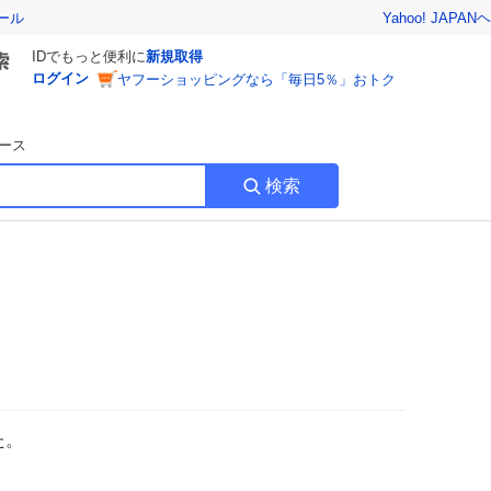
Yahoo! JAPAN
ヘ
ール
IDでもっと便利に
新規取得
ログイン
ヤフーショッピングなら「毎日5％」おトク
ース
検索
た。