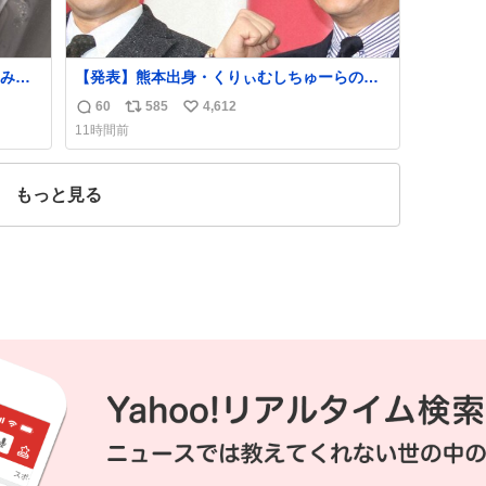
みた
【発表】熊本出身・くりぃむしちゅーらの所
いと思
属事務所、被災地に義援金寄付
60
585
4,612
返
リ
い
news.livedoor.com/article/detail… くりぃむ
11時間前
しちゅーやマツコ、有働由美子らが所属する
信
ポ
い
芸能事務所「チャッターボックス」が7日、公
数
ス
ね
式サイトを更新。熊本地震の被災地支援のた
ト
数
もっと見る
め義援金を寄付したことを公表した。
数