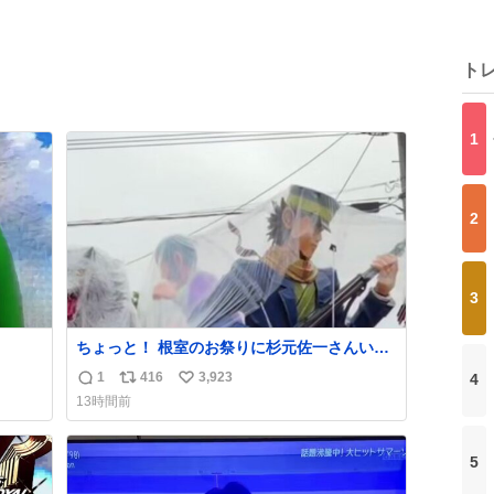
ト
1
2
3
ちょっと！ 根室のお祭りに杉元佐一さんいる
じゃん！
1
416
3,923
4
返
リ
い
13時間前
信
ポ
い
数
ス
ね
ト
数
5
数