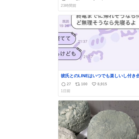
返
リ
い
23時間前
信
ポ
い
数
ス
ね
ト
数
数
彼氏とのLINEはいつでも楽しいし付き
ての頃の嬉しかったLINEは無限にあるけ
27
100
8,915
返
リ
い
棲前は1日で各50通くらい送りあってた
1日前
近嬉しかったのはこれ
信
ポ
い
数
ス
ね
ト
数
数