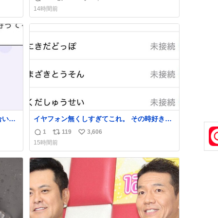
返
リ
い
14時間前
信
ポ
い
数
ス
ね
ト
数
数
合いた
イヤフォン無くしすぎてこれ。 その時好きだ
ど(同
った男のセコムの名前にしてる
1
119
3,606
返
リ
い
し)最
15時間前
信
ポ
い
数
ス
ね
ト
数
数