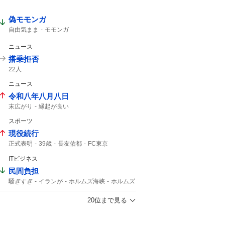
偽モモンガ
自由気まま
モモンガ
ニュース
搭乗拒否
22人
ニュース
令和八年八月八日
末広がり
縁起が良い
スポーツ
現役続行
正式表明
39歳
長友佑都
FC東京
ITビジネス
民間負担
騒ぎすぎ
イランが
ホルムズ海峡
ホルムズ
20位まで見る