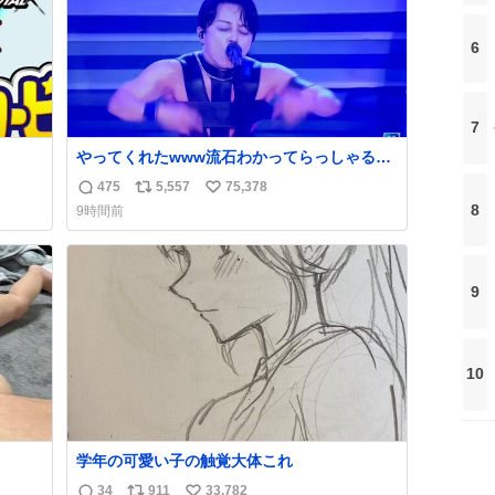
6
7
やってくれたwww流石わかってらっしゃる🤣
🤣🤣 #Mステ #西川貴教
475
5,557
75,378
返
リ
い
8
9時間前
信
ポ
い
数
ス
ね
ト
数
数
9
10
学年の可愛い子の触覚大体これ
34
911
33,782