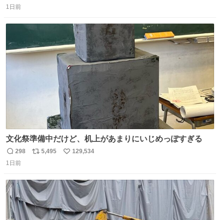
1日前
信
ポ
い
数
ス
ね
ト
数
数
文化祭準備中だけど、机上があまりにいじめっぽすぎる
298
5,495
129,534
返
リ
い
1日前
信
ポ
い
数
ス
ね
ト
数
数