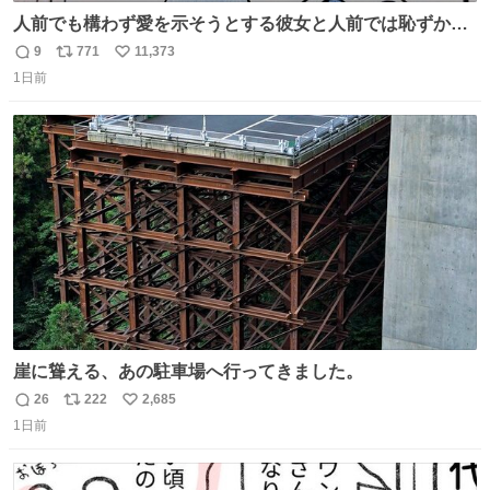
人前でも構わず愛を示そうとする彼女と人前では恥ずかし
いけど彼女を死ぬほど愛している彼氏 同士いませんか✋️
9
771
11,373
返
リ
い
1日前
信
ポ
い
数
ス
ね
ト
数
数
崖に聳える、あの駐車場へ行ってきました。
26
222
2,685
返
リ
い
1日前
信
ポ
い
数
ス
ね
ト
数