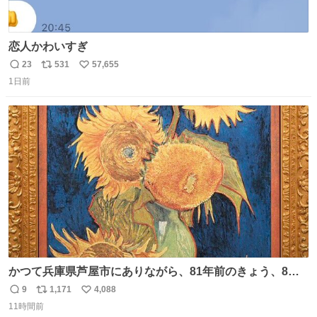
恋人かわいすぎ
23
531
57,655
返
リ
い
1日前
信
ポ
い
数
ス
ね
ト
数
数
かつて兵庫県芦屋市にありながら、81年前のきょう、8月6
日の阪神大空襲の折に残念ながら焼失した、 #ゴッホ の幻
9
1,171
4,088
返
リ
い
の「 #ヒマワリ 」。 当館は、東京都にある武者小路実篤記
11時間前
信
ポ
い