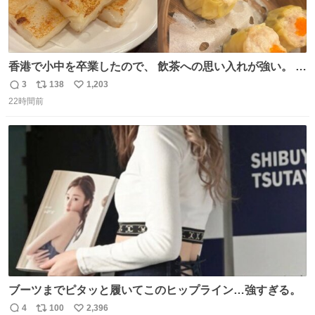
香港で小中を卒業したので、 飲茶への思い入れが強い。 常
に現地の味を探している。 横浜中華街まで行き、店を厳選
3
138
1,203
返
リ
い
すれば流石に出会えるけど、もっと近場で気軽に行ける店
22時間前
信
ポ
い
はないか。 代々木にあった。 多少違うかなというのもあっ
数
ス
ね
たけど、 総合的には満足。
ト
数
数
ブーツまでピタッと履いてこのヒップライン…強すぎる。
4
100
2,396
返
リ
い