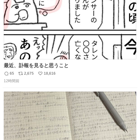
数
最近、訃報を見ると思うこと
65
2,675
18,616
返
リ
い
12時間前
信
ポ
い
数
ス
ね
ト
数
数