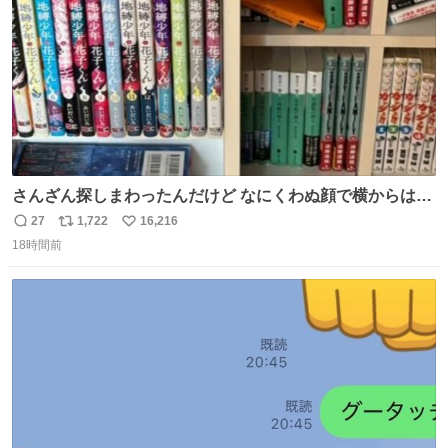
さんざん探しまわったんだけど なにくわぬ顔で横からはえ
てた
27
1,722
16,216
返
リ
い
18時間前
信
ポ
い
数
ス
ね
ト
数
数