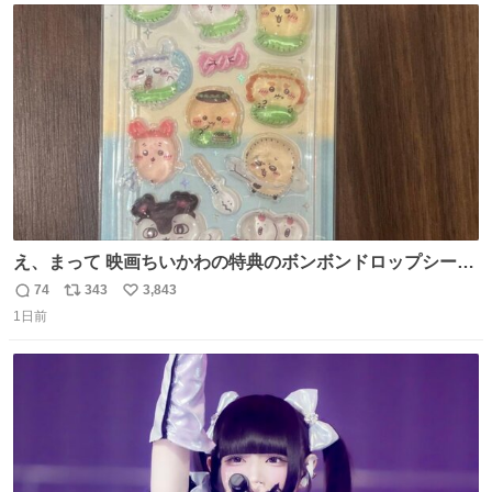
ト
数
数
え、まって 映画ちいかわの特典のボンボンドロップシール
もうメルカリにでてるやん #ちいかわ
74
343
3,843
返
リ
い
1日前
信
ポ
い
数
ス
ね
ト
数
数