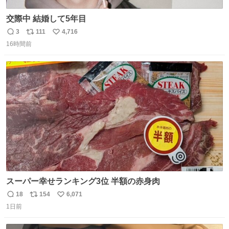
交際中 結婚して5年目
3
111
4,716
返
リ
い
16時間前
信
ポ
い
数
ス
ね
ト
数
数
スーパー幸せランキング3位 半額の赤身肉
18
154
6,071
返
リ
い
1日前
信
ポ
い
数
ス
ね