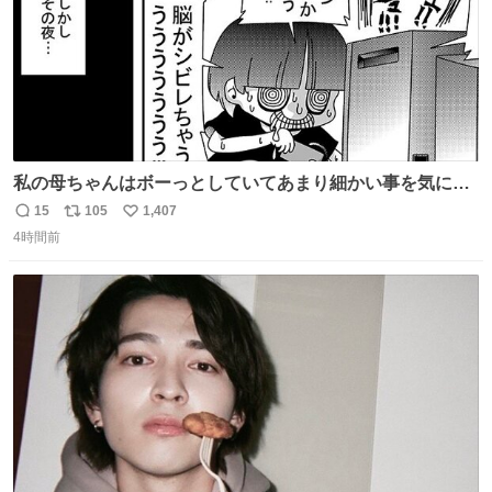
私の母ちゃんはボーっとしていてあまり細かい事を気にし
ません。優秀な人の多い現代の価値観から見ると、あまり
15
105
1,407
返
リ
い
優秀な母親ではないかもしれません。でも、だからこそ、
4時間前
信
ポ
い
私はそういう母親が大好きです。今も昔もすごくリラック
数
ス
ね
スします。「優秀」と「良い」は別なんですよね。 1/2
ト
数
数