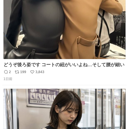
ト
数
数
どうぞ後ろ姿です コートの紐がいいよね…そして腰が細い
2
199
3,843
返
リ
い
1日前
信
ポ
い
数
ス
ね
ト
数
数