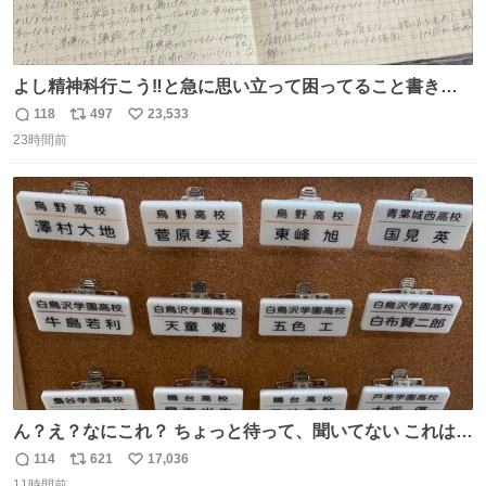
よし精神科行こう‼️と急に思い立って困ってること書き出
してたらペン止まらなくなってすごい勢いで埋まってワロ
118
497
23,533
返
リ
い
タ
23時間前
信
ポ
い
数
ス
ね
ト
数
数
ん？え？なにこれ？ ちょっと待って、聞いてない これは販
売されているのもですか？
114
621
17,036
返
リ
い
11時間前