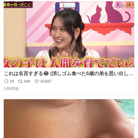
ト
数
数
これは名言すぎる😂 (消しゴム食べた6歳の弟を思い出しな
がら)
19
448
10,667
返
リ
い
18時間前
信
ポ
い
数
ス
ね
ト
数
数