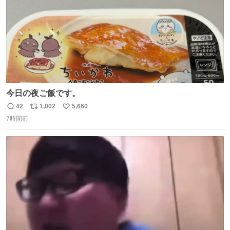
今日の夜ご飯です。
42
1,002
5,660
返
リ
い
7時間前
信
ポ
い
数
ス
ね
ト
数
数