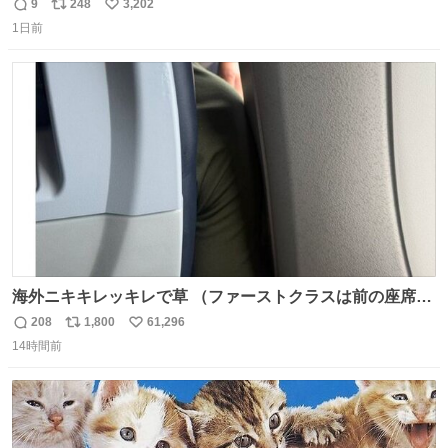
モスクワからの距離名そのままの駅名があるんですね。
9
248
3,202
返
リ
い
1日前
信
ポ
い
数
ス
ね
ト
数
数
海外ニキキレッキレで草 （ファーストクラスは前の座席で
あるため）
208
1,800
61,296
返
リ
い
14時間前
信
ポ
い
数
ス
ね
ト
数
数