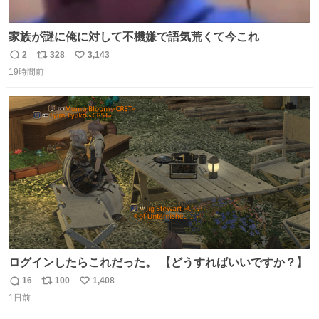
家族が謎に俺に対して不機嫌で語気荒くて今これ
2
328
3,143
返
リ
い
19時間前
信
ポ
い
数
ス
ね
ト
数
数
ログインしたらこれだった。 【どうすればいいですか？】
16
100
1,408
返
リ
い
1日前
信
ポ
い
数
ス
ね