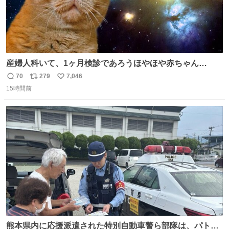
産婦人科いて、1ヶ月検診であろうほやほや赤ちゃん👩‍🍼
と推定2,3歳の女の子👧🏻をワンオペで連れてるママがいる
70
279
7,046
返
リ
い
のだけども 女の子ずっとママの側から離れない…⁉️ 手を繋
15時間前
信
ポ
い
がなくてもうろちょろしないしママが歩いたらピクミンみ
数
ス
ね
たいにﾄﾃﾄﾃついてってるし逃走しないし脱走しないし逃げ
ト
数
数
ないし走ら文字数
熊本県内に応援派遣された特別自動車警ら部隊は、パトロ