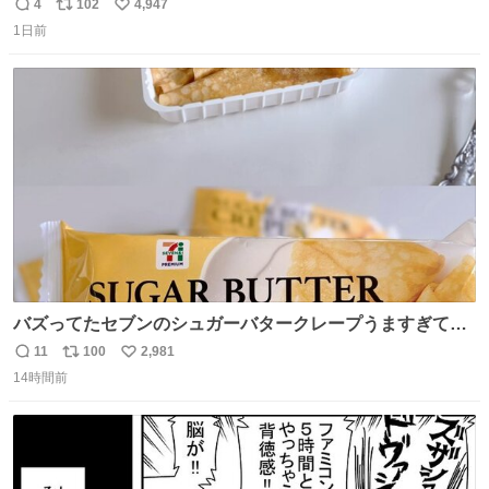
美味しい美味しい言ってくれて嬉しい
4
102
4,947
返
リ
い
1日前
信
ポ
い
数
ス
ね
ト
数
数
バズってたセブンのシュガーバタークレープうますぎて
7NOWで買い溜め🛒💭
11
100
2,981
返
リ
い
14時間前
信
ポ
い
数
ス
ね
ト
数
数