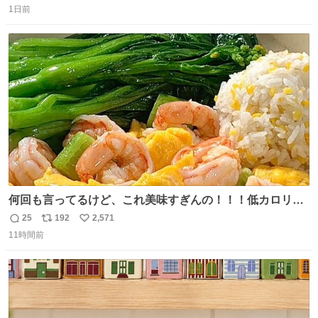
思っておらず大興奮しております かっこよすぎる 指を差し
1日前
信
ポ
い
伸べると乗ってきてくれたのでひとまず一緒に帰宅しまし
数
ス
ね
たが、飛ばないということは弱っていらっしゃるのでしょ
ト
数
数
うか…素敵すぎる
何回も言ってるけど、これ美味すぎんの！！！低カロリー
で満足感エグいから一生食べてる😭
25
192
2,571
返
リ
い
11時間前
信
ポ
い
数
ス
ね
ト
数
数