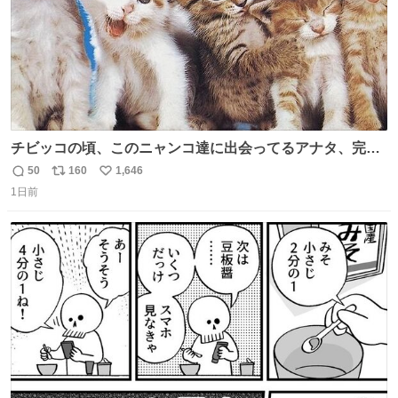
チビッコの頃、このニャンコ達に出会ってるアナタ、完全
なる同世代（笑） #70年代 #80年代 #昭和レトロ
50
160
1,646
返
リ
い
1日前
信
ポ
い
数
ス
ね
ト
数
数