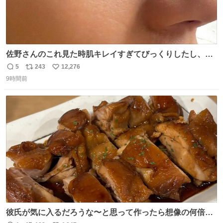
佐野さんのこれ見た時肌キレイすぎてびっくりしたし、や
はりアイドルって体型･肌管理すごすぎる
5
243
12,276
返
リ
い
9時間前
信
ポ
い
数
ス
ね
ト
数
数
彼氏が気に入るだろうな〜と思って作ったら想像の何倍も