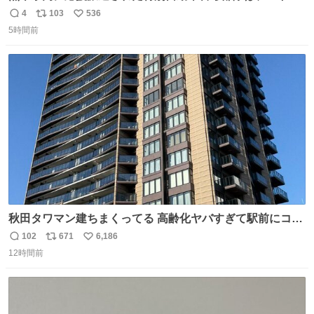
ールを通じて車中泊者への声掛けも行っています。写真
4
103
536
返
リ
い
は、福岡県警察の特別自動車警ら部隊が八代警察署管内の
5時間前
信
ポ
い
車中泊者に対して、熱中症について注意喚起する様子で
数
ス
ね
す。こまめな水分・塩分補給を行ってください。 #令和８
ト
数
数
年熊本地震 #福岡県警察
秋田タワマン建ちまくってる 高齢化ヤバすぎて駅前にコン
パクトシティつくって高齢者を住ませる考えらしい 病院も
102
671
6,186
返
リ
い
全部駅前にある
12時間前
信
ポ
い
数
ス
ね
ト
数
数