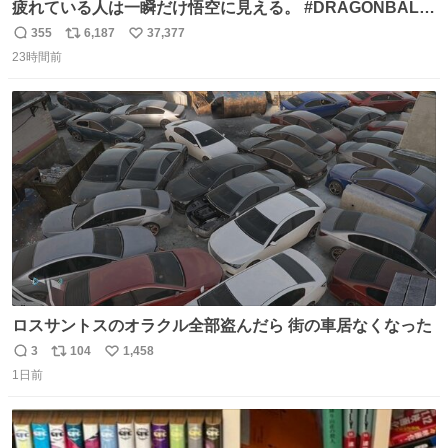
疲れている人は一瞬だけ悟空に見える。 #DRAGONBALL
#ドラゴンボール
355
6,187
37,377
返
リ
い
23時間前
信
ポ
い
数
ス
ね
ト
数
数
ロスサントスのオラクル全部盗んだら 街の車居なくなった
3
104
1,458
返
リ
い
1日前
信
ポ
い
数
ス
ね
ト
数
数