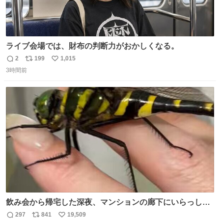
ライブ会場では、財布の判断力がおかしくなる。
2
199
1,015
返
リ
い
3時間前
信
ポ
い
数
ス
ね
ト
数
数
飲み会から帰宅した深夜、マンションの廊下にいらっしゃ
ったオニヤンマ様 まさかこんな都会でお会いできるなんて
297
841
19,509
返
リ
い