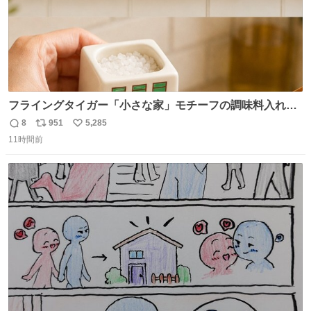
フライングタイガー「小さな家」モチーフの調味料入れ、
並べれば“デンマークの街並み”に ピンク・グリーン・テラ
8
951
5,285
返
リ
い
コッタの全9種 - fashion-press.net/news/149552
11時間前
信
ポ
い
数
ス
ね
ト
数
数