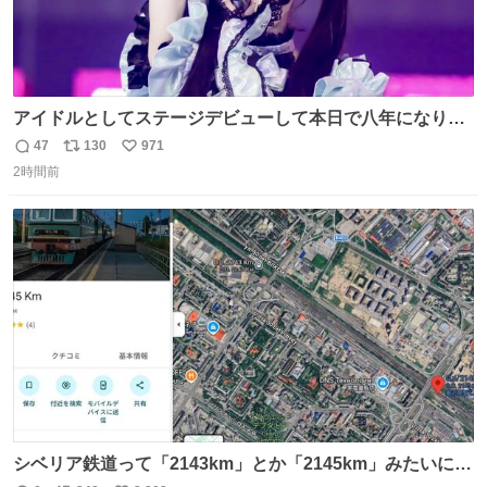
アイドルとしてステージデビューして本日で八年になりま
した。これからもここに居続けられますように❤︎
47
130
971
返
リ
い
2時間前
信
ポ
い
数
ス
ね
ト
数
数
シベリア鉄道って「2143km」とか「2145km」みたいに、