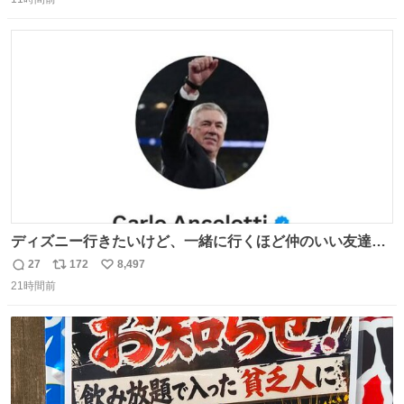
信
ポ
い
数
ス
ね
ト
数
数
ディズニー行きたいけど、一緒に行くほど仲のいい友達が
居ない… ほんでこれ
27
172
8,497
返
リ
い
21時間前
信
ポ
い
数
ス
ね
ト
数
数