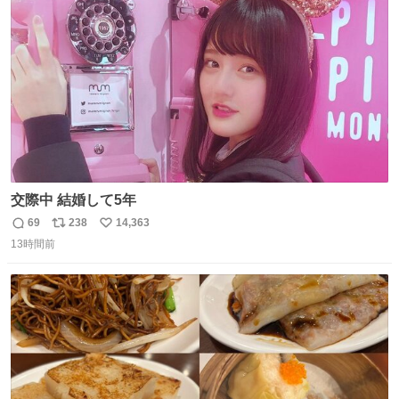
ト
数
数
交際中 結婚して5年
69
238
14,363
返
リ
い
13時間前
信
ポ
い
数
ス
ね
ト
数
数