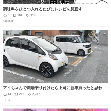
調味料をひとつ入れるたびにレシピを見直す
5
109
914
返
リ
い
5時間前
信
ポ
い
数
ス
ね
ト
数
数
アイちゃんで職場乗り付けたら上司に新車買ったと思われ
たの嬉しすぎる。 20年落ちの車もやりようによっては新車
14
219
2,207
返
リ
い
っぽく見えるってことよ。 令和の車の横に並べても違和感
1日前
信
ポ
い
ない平成18年式です。
数
ス
ね