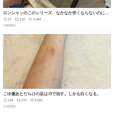
ロンシャンのこのシリーズ、なかなか安くならないのにセ
ール価格になってる🖤✨レザーなのが反則級にかわいい。
17
133
3,304
返
リ
い
持ってるだけでコーデが格上げされる。
19時間前
信
ポ
い
数
ス
ね
ト
数
数
こゆ傷あとだらけの足はｺﾘで治す。しかも白くなる。
104
273
6,501
返
リ
い
11時間前
信
ポ
い
数
ス
ね