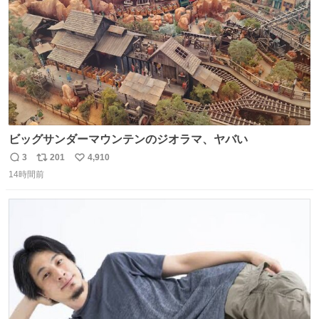
ビッグサンダーマウンテンのジオラマ、ヤバい
3
201
4,910
返
リ
い
14時間前
信
ポ
い
数
ス
ね
ト
数
数