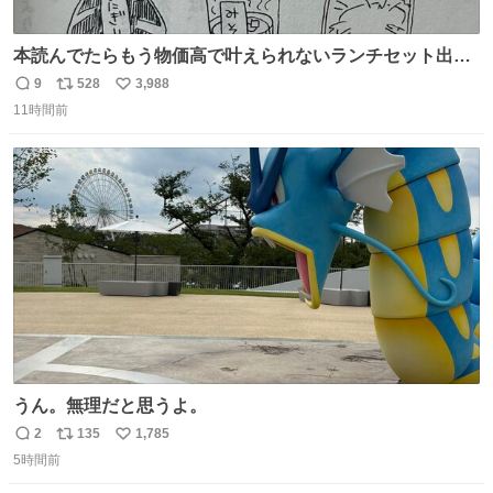
本読んでたらもう物価高で叶えられないランチセット出て
きた
9
528
3,988
返
リ
い
11時間前
信
ポ
い
数
ス
ね
ト
数
数
うん。無理だと思うよ。
2
135
1,785
返
リ
い
5時間前
信
ポ
い
数
ス
ね