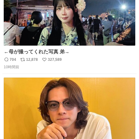
←母が撮ってくれた写真 弟→
704
12,878
327,589
返
リ
い
10時間前
信
ポ
い
数
ス
ね
ト
数
数