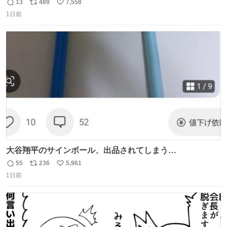
ます🍝 ありがとう先人の知恵
13
489
7,558
返
リ
い
1日前
信
ポ
い
数
ス
ね
ト
数
数
大谷翔平のサインボール、出品されてしまう…
55
236
5,961
返
リ
い
1日前
信
ポ
い
数
ス
ね
ト
数
数