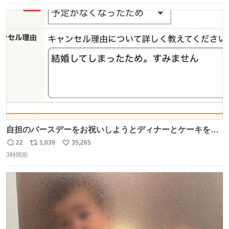
豪・国木田独歩の玄孫だという。国木田との関係は「ばあ
数
ス
ね
ちゃんのじいちゃん」だとし、“歩”という名前も独歩から
ト
数
数
取られているとのこと。
自担のバースデーをお祝いしようとディナーとケーキを予
約していたにも関わらず、当の本人がご結婚なさったので
22
1,039
35,265
返
リ
い
泣く泣くキャンセルした可哀想な重岡担を見かけたら私で
3時間前
信
ポ
い
す
数
ス
ね
ト
数
数