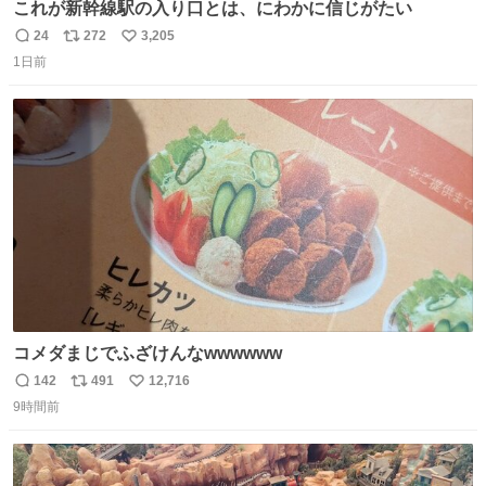
これが新幹線駅の入り口とは、にわかに信じがたい
24
272
3,205
返
リ
い
1日前
信
ポ
い
数
ス
ね
ト
数
数
コメダまじでふざけんなwwwwww
142
491
12,716
返
リ
い
9時間前
信
ポ
い
数
ス
ね
ト
数
数