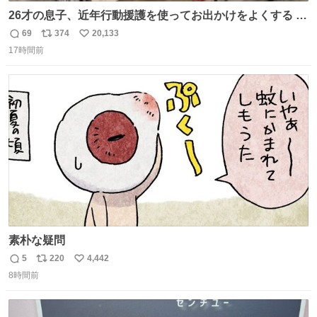
26才の息子、近年行動援護を使ってお出かけをよくする 親
との外出はもう嫌らしい。 中身は小学生位なのに小癪な😅
69
374
20,133
返
リ
い
昨日は夜のショッピングモールに行った 先に寝といてよ❗
17時間前
信
ポ
い
と何度も何度も言い残して。 起きたら冷蔵庫に… ああ、こ
数
ス
ね
れ買いに行ってくれたんだ…😭
ト
数
数
素朴な疑問
5
220
4,442
返
リ
い
8時間前
信
ポ
い
数
ス
ね
ト
数