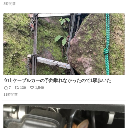
8時間前
信
ポ
い
数
ス
ね
ト
数
数
立山ケーブルカーの予約取れなかったので1駅歩いた
7
130
1,540
返
リ
い
11時間前
信
ポ
い
数
ス
ね
ト
数
数