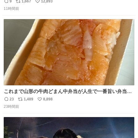
わいい
9
1,667
12,893
返
リ
い
11時間前
信
ポ
い
数
ス
ね
ト
数
数
これまで山形の牛肉どまん中弁当が人生で一番旨い弁当だ
ったのだが、それを遥かに超える弁当発見。 個人的に駅弁
23
1,489
8,898
返
リ
い
＆空弁ランキングぶっち切りで首位を独走しているお弁当
23時間前
信
ポ
い
です🥹 福岡空港＆博多駅で購入可🍱 博多駅界隈にステイさ
数
ス
ね
れてるクルーの方は駅での購入が断然オススメです👍 #え
ト
数
数
んがわ明太寿司