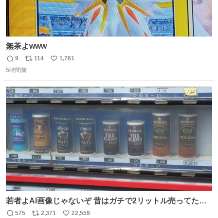
無茶よwww
9
114
1,761
返
リ
い
5時間前
信
ポ
い
数
ス
ね
ト
数
数
若者よAI画像じゃないぞ 昔はガチで2リットル売ってたん
やでw
575
2,371
22,559
返
リ
い