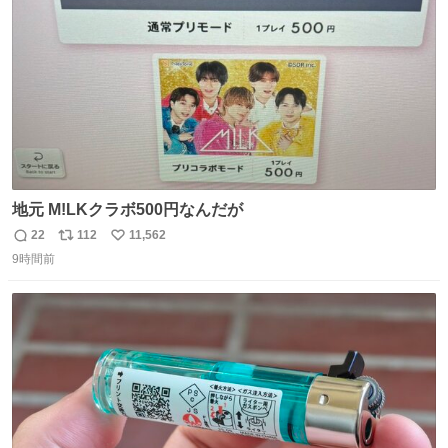
数
地元 M!LKクラボ500円なんだが
22
112
11,562
返
リ
い
9時間前
信
ポ
い
数
ス
ね
ト
数
数