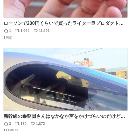
ローソンで200円くらいで買ったライター良プロダクトだ
これ 質感めっちゃ良い ガス充填とフリント交換もできてマ
1
1,069
11,691
返
リ
い
ジでこういうのでいいんだよ案件
1日前
信
ポ
い
数
ス
ね
ト
数
数
新幹線の乗務員さんはなかなか声をかけづらいのだけど😅
ルミエールの運転士さん、運転台にカメラマン向けたらお
3
170
1,872
返
リ
い
二人で敬礼🫡✨ 暗くて上手く撮れないなぁ…な顔してた
13時間前