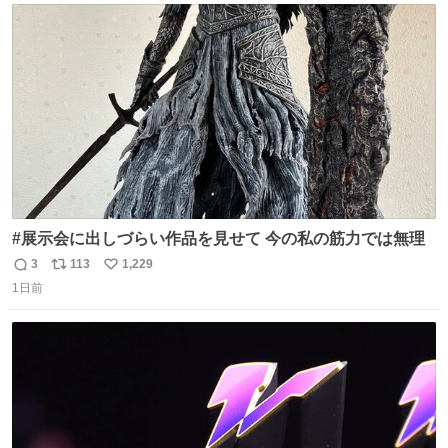
ト
数
数
#展示会に出しづらい作品を見せて 今の私の筋力では無理
3
113
1,229
返
リ
い
1日前
信
ポ
い
数
ス
ね
ト
数
数