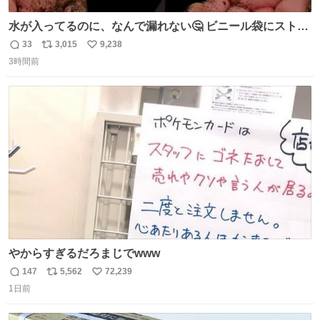
水が入ってるのに、なんで漏れない🤔 ビニール袋にストロ
ーを刺しているだけなのに、水が漏れない😳 実はこれ、ち
33
3,015
9,238
返
リ
い
ゃんと理由があるんです💁🏽‍♂️ ビニール袋に水を入れて、ス
3時間前
信
ポ
い
トローを横から差すだけ！ ストローの先端が水面より上に
数
ス
ね
あると、水はほとんど出てきません🙆🏽‍♂️ ポイントは「空
ト
数
数
気」でした🤭
やからすぎるだろまじでwww
147
5,562
72,239
返
リ
い
1日前
信
ポ
い
数
ス
ね