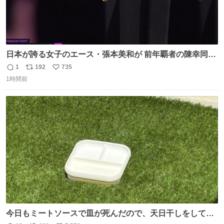
日本が誇る女子のエース・張本美和が 前年覇者の陳幸同を
撃破！💥💥💥 最強18歳が中国勢をなぎ倒し 横浜の地で見
1
192
735
返
リ
い
事優勝を果たす🏆✨ #WTTチャンピオンズ横浜 女子シング
1時間前
信
ポ
い
ルス決勝 🇯🇵#張本美和 4-2 陳幸同🇨🇳 13-11/11-7/9-
数
ス
ね
11/11-9/1-11/11-7 U-NEXTで 日本人勢の試合を独占ライブ
ト
数
数
配信
今日もミートソースで皿が死んだので、天日干しをしてい