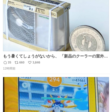
ト
数
数
もう暑くてしょうがないから、 「新品のクーラーの室外機
のミニチュア」 でも見ていってよ
35
660
3,846
返
リ
い
12時間前
信
ポ
い
数
ス
ね
ト
数
数