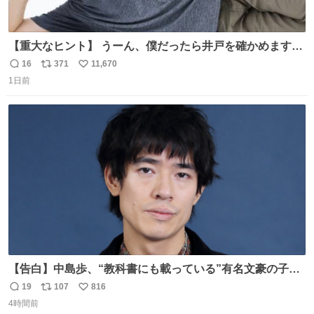
【重大なヒント】 うーん、僕だったら井戸を確かめますけ
どね
16
371
11,670
返
リ
い
1日前
信
ポ
い
数
ス
ね
ト
数
数
【告白】中島歩、“教科書にも載っている”有名文豪の子孫
だった「ばぁばのじぃじ」
19
107
816
返
リ
い
news.livedoor.com/article/detail… 中島は明治時代の文
4時間前
信
ポ
い