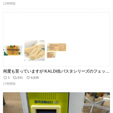
12時間前
信
ポ
い
数
ス
ね
ト
数
数
何度も言っていますが KALDI生パスタシリーズのフェット
チーネは 真剣(ガチ)で美味いぞ
3
631
6,838
返
リ
い
17時間前
信
ポ
い
数
ス
ね
ト
数
数