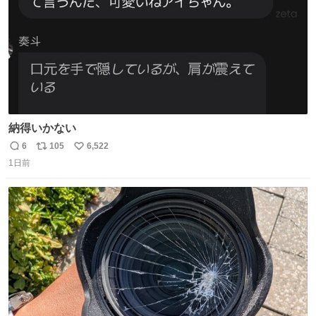
納得いかない
6
105
6,522
返
リ
い
1日前
信
ポ
い
数
ス
ね
ト
数
数