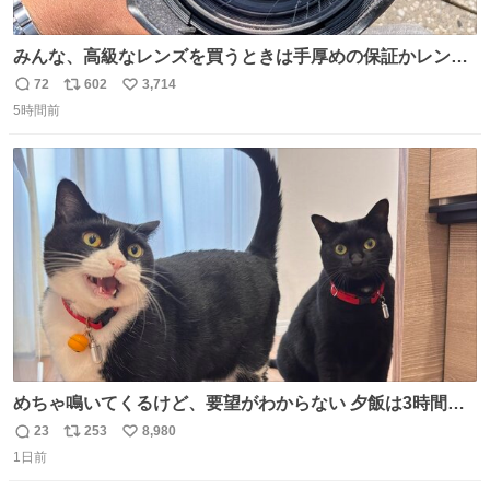
みんな、高級なレンズを買うときは手厚めの保証かレンズ
保護フィルターをちゃんと付けておくんだぞ、お兄さんと
72
602
3,714
返
リ
い
の約束だぞ…😭 涙で画面が見えない…
5時間前
信
ポ
い
数
ス
ね
ト
数
数
めちゃ鳴いてくるけど、要望がわからない 夕飯は3時間も
先だしな
23
253
8,980
返
リ
い
1日前
信
ポ
い
数
ス
ね