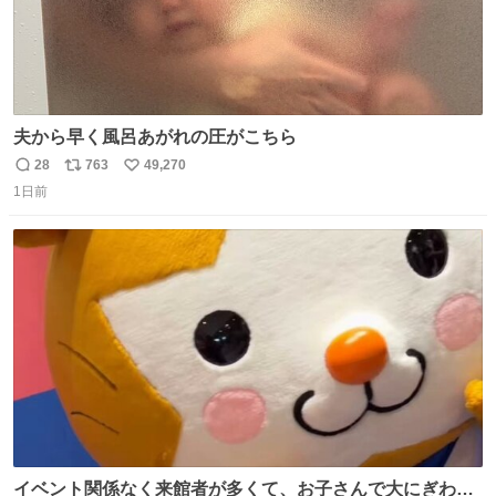
夫から早く風呂あがれの圧がこちら
28
763
49,270
返
リ
い
1日前
信
ポ
い
数
ス
ね
ト
数
数
イベント関係なく来館者が多くて、お子さんで大にぎわ