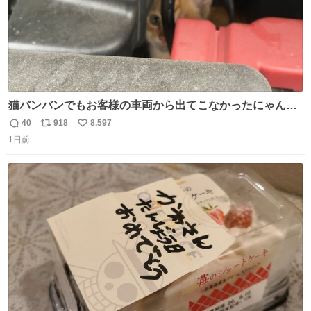
猫バンバンでもお客様の車両から出てこなかったにゃんこ
🐈 救出しようとした工場長が腕を引っ掻かれ、ぱんぱんに
40
918
8,597
返
リ
い
膨れ上がり、傷だらけ血だらけになりながらも何とか救出
1日前
信
ポ
い
したこの子はその後、工場長の家の子になりました😌💕
数
ス
ね
ト
数
数