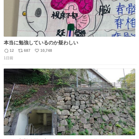
本当に勉強しているのか疑わしい
12
687
10,748
返
リ
い
1日前
信
ポ
い
数
ス
ね
ト
数
数