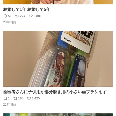
結婚して1年 結婚して5年
51
224
8,881
返
リ
い
20時間前
信
ポ
い
数
ス
ね
ト
数
数
歯医者さんに子供用か部分磨き用の小さい歯ブラシをすす
められたので今日から私の歯ブラシこれ
1
105
1,425
返
リ
い
21時間前
信
ポ
い
数
ス
ね