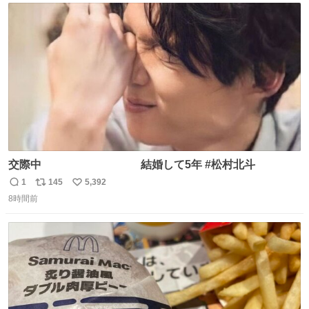
ト
数
数
交際中 結婚して5年 #松村北斗
1
145
5,392
返
リ
い
8時間前
信
ポ
い
数
ス
ね
ト
数
数