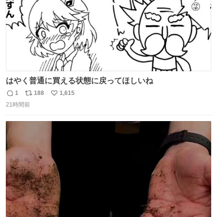
はやく普通に買える状態に戻ってほしいね
1
188
1,615
返
リ
い
21時間前
信
ポ
い
数
ス
ね
ト
数
数