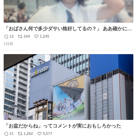
「おばさん何で多少ダサい格好してるの？」 ああ確かに多
少ダサいな。君達が大人になる時にはこんな格好しなくて
12
104
1,245
返
リ
い
済むと良いな
1日前
信
ポ
い
数
ス
ね
ト
数
数
「お盆だからね」ってコメントが実におもしろかった
21
1,262
5,577
返
リ
い