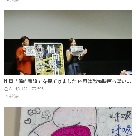
信
ポ
い
ら、わざわざ車外に出て来てくださり✨ 「フリー素材なの
数
ス
ね
で載せて大丈夫です！」と自ら言ってくださる親切気さく
ト
数
数
なS運転士さん感謝
昨日「偏向報道」を観てきました 内容は恐怖映画っぽいの
かと思ってましたが きちんとエンタメ映画でした。 伏線回
8
122
595
返
リ
い
収もあり、小さい笑いもあり、爽快感もある満足 びっくり
14時間前
信
ポ
い
したのが客層高年齢層だった、この映画ってテレビとか新
数
ス
ね
聞で取り上げてないのにこれだけネットを駆使してる方多
ト
数
数
い 変わるぞ日本