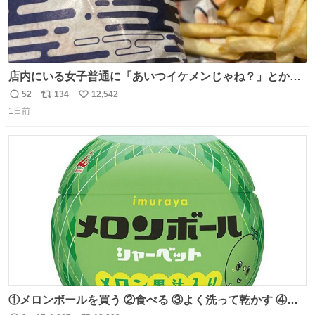
店内にいる女子普通に「あいつイケメンじゃね？」とか
「スマホの持ち方きもw」とか大声で騒いでて怖い
52
134
12,542
返
リ
い
1日前
信
ポ
い
数
ス
ね
ト
数
数
①メロンボールを買う ②食べる ③よく洗って乾かす ④か