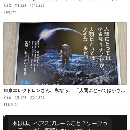
い。 🐹を知らない子が「ねこ🐱」「ねこかな？」とつぶや
2
121
1,320
返
リ
い
いたら音速で反応していた
7時間前
信
ポ
い
数
ス
ね
ト
数
数
東京エレクトロンさん、私なら、 「人間にとっては小さな
1ナノだが、人類にとっては大きな一歩ナノだ！」 にしま
6
106
1,686
返
リ
い
す。使ってもいいですよ。
11時間前
信
ポ
い
数
ス
ね
ト
数
数