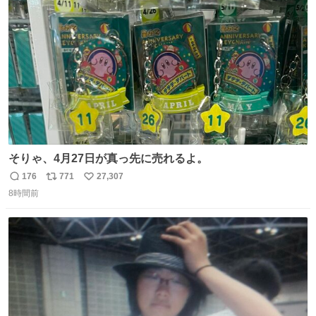
ト
数
数
そりゃ、4月27日が真っ先に売れるよ。
176
771
27,307
返
リ
い
8時間前
信
ポ
い
数
ス
ね
ト
数
数