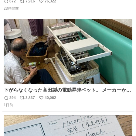
672
7,916
76,322
返
リ
い
23時間前
信
ポ
い
数
ス
ね
ト
数
数
下がらなくなった高田製の電動昇降ベット。 メーカーから
は、完全に見放されたんですが、 見事に85歳の父が治しま
294
3,837
40,062
返
リ
い
した。 うちの父は、トヨタカローラのボディをオート生産
1日前
信
ポ
い
する、工業ロボットの製作者なんですが、 父が電動ベット
数
ス
ね
の配線をハンダで修理している横で、
ト
数
数