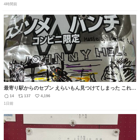
席（アリーナ）：約1.4万人 A席（1階スタンド）：約2.5万
4時間前
信
ポ
い
人 B席（2階スタンド）：約1.5万人 一番席数が多いA席は
数
ス
ね
一次だけで全枠出し切るわけないし、二次からは全体の3
ト
数
数
割を占める
最寄り駅からのセブン えらいもん見つけてしまった これ売
ってくれへんかな… #浅井健一 #ポテチ #ロックの名盤
14
137
4,196
返
リ
い
1日前
信
ポ
い
数
ス
ね
ト
数
数