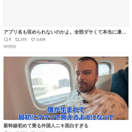
アプリ名も収められないのかよ。全部ダサくて本当に凄
い。 https://t.co/LemyLGyVkR
9
375
3,426
返
リ
い
8時間前
信
ポ
い
数
ス
ね
ト
数
数
新幹線初めて乗る外国人ニキ面白すぎる