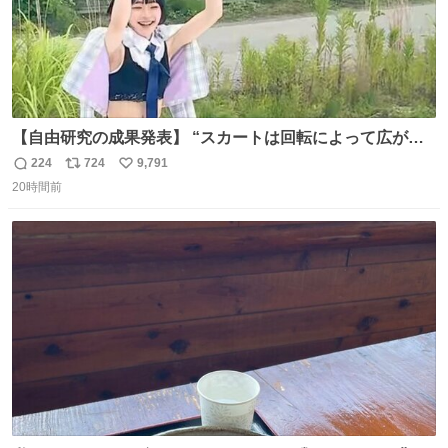
【自由研究の成果発表】 “スカートは回転によって広がる
が、岡澤恋によって270°までなら広がらずに回転が可能な
224
724
9,791
返
リ
い
ことが証明された！”
20時間前
信
ポ
い
数
ス
ね
ト
数
数