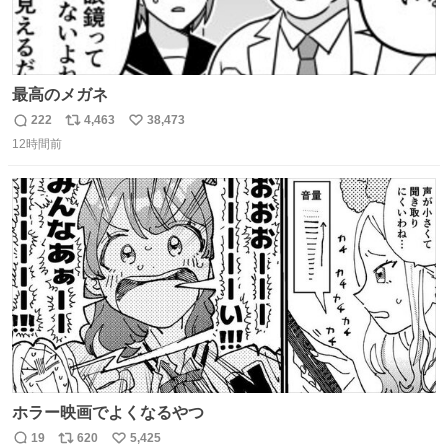
最高のメガネ
222
4,463
38,473
返
リ
い
12時間前
信
ポ
い
数
ス
ね
ト
数
数
ホラー映画でよくなるやつ
19
620
5,425
返
リ
い