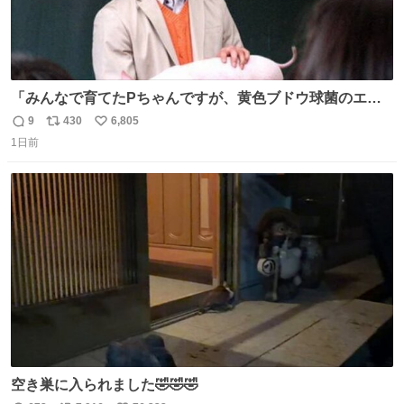
「みんなで育てたPちゃんですが、黄色ブドウ球菌のエン
テロトキシン（耐熱性毒素）が検出されたので、議論する
9
430
6,805
返
リ
い
までもなく処分が決まりました」
1日前
信
ポ
い
数
ス
ね
ト
数
数
空き巣に入られました🤣🤣🤣