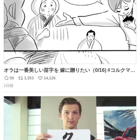
で無償で対応すると発表した。「Switch 2」や「Switch」
ト
数
数
「Joy-Con」などが対象。
オラは一番美しい苗字を 嫁に贈りたい（0/16) #コルクマン
ガ専科
50
3,353
14,126
返
リ
い
1日前
信
ポ
い
数
ス
ね
ト
数
数