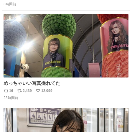
3時間前
信
ポ
い
数
ス
ね
ト
数
数
めっちゃいい写真撮れてた
16
2,439
12,099
返
リ
い
23時間前
信
ポ
い
数
ス
ね
ト
数
数