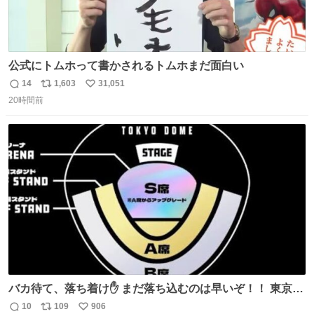
公式にトムホって書かされるトムホまだ面白い
14
1,603
31,051
返
リ
い
20時間前
信
ポ
い
数
ス
ね
ト
数
数
バカ待て、落ち着け✋ まだ落ち込むのは早いぞ！！ 東京ド
ームの最大キャパ5.5万人に対して席数の配分はだいたい S
10
109
906
返
リ
い