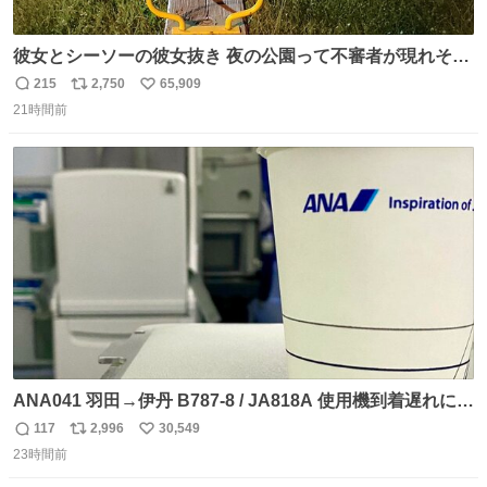
彼女とシーソーの彼女抜き 夜の公園って不審者が現れそう
で怖いんだよな
215
2,750
65,909
返
リ
い
21時間前
信
ポ
い
数
ス
ね
ト
数
数
ANA041 羽田→伊丹 B787-8 / JA818A 使用機到着遅れにつ
き 「安全に支障ない範囲で1分1秒でも遅延回復に努めてお
117
2,996
30,549
返
リ
い
ります」と機長の気合い十分！ が、フライトは順調に進み
23時間前
信
ポ
い
すぎ… 「飛ばしすぎたせいか現在奈良県上空での待機を命
数
ス
ね