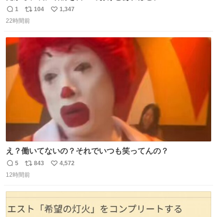
1
104
1,347
返
リ
い
22時間前
信
ポ
い
数
ス
ね
ト
数
数
え？働いてないの？それでいつも笑ってんの？
5
843
4,572
返
リ
い
12時間前
信
ポ
い
数
ス
ね
ト
数
数