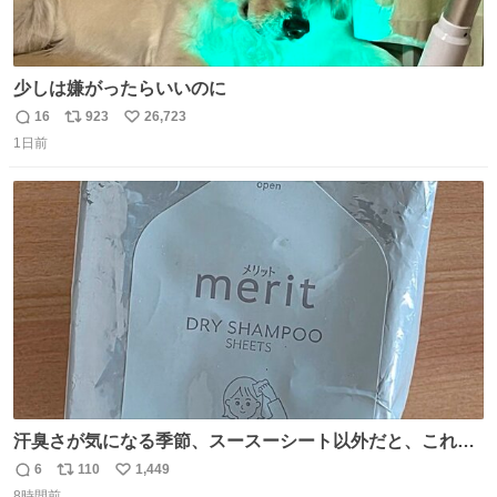
少しは嫌がったらいいのに
16
923
26,723
返
リ
い
1日前
信
ポ
い
数
ス
ね
ト
数
数
汗臭さが気になる季節、スースーシート以外だと、これが
とにかくスッキリする。2年くらい前に #生活は踊る で紹
6
110
1,449
返
リ
い
介したやつ。おじさんにもおばさんにもオススメだ。ドラ
8時間前