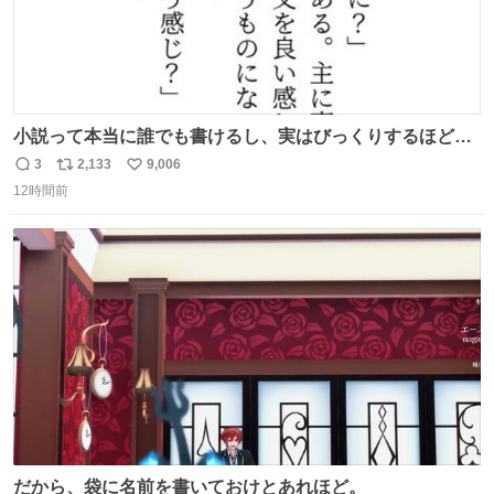
小説って本当に誰でも書けるし、実はびっくりするほど自
由だし、みんなもっと好きに文字で遊べばいいんじゃない
3
2,133
9,006
返
リ
い
かなって思うよ〜
12時間前
信
ポ
い
数
ス
ね
ト
数
数
だから、袋に名前を書いておけとあれほど。