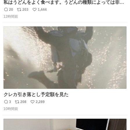
私はうどんをよく食べます。うどんの種類によっては非常
食にもなります。生うどんは消費期限が短く、冷凍うどん
20
203
1,444
返
リ
い
は長持ちする代わりに停電に弱いので、乾麺タイプのうど
12時間前
信
ポ
い
んなら水分が少なく長期保存するのにおすすめです。アル
数
ス
ね
ファ化米や缶詰など、色々な非常食がありますが、うどん
ト
数
数
もいかがでしょうか？
クレカ引き落とし予定額を見た
3
208
2,289
返
リ
い
10時間前
信
ポ
い
数
ス
ね
ト
数
数