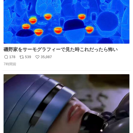
磯野家をサーモグラフィーで見た時これだったら怖い
178
539
35,087
返
リ
い
7時間前
信
ポ
い
数
ス
ね
ト
数
数