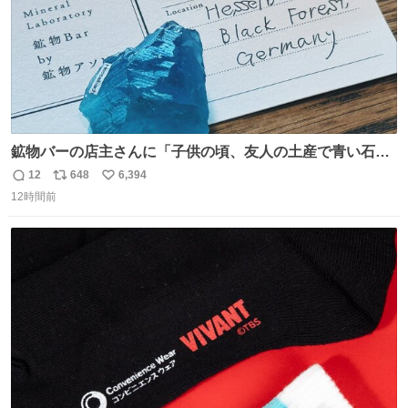
鉱物バーの店主さんに「子供の頃、友人の土産で青い石を
貰って、それがすごく気に入ってたのに、いつかの引越し
12
648
6,394
返
リ
い
で無くしてしまった」という話をしたら、 「お土産で買っ
12時間前
信
ポ
い
てきたくらいの価格感なら、ドイツの黒い森のフローライ
数
ス
ね
トかな…」と当たりつけてもらった。確かにこんな感じだ
ト
数
数
った気がする 凄い