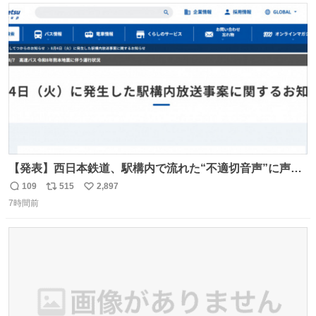
ト
数
数
【発表】西日本鉄道、駅構内で流れた“不適切音声”に声明
「被害届も検討」 news.livedoor.com/article/detail… 4日
109
515
2,897
返
リ
い
に西鉄福岡（天神）駅および薬院駅で発生した駅構内放送
7時間前
信
ポ
い
事案について声明を公表した。「第三者によって駅構内放
数
ス
ね
送設備に外部から不正に音声が流された可能性も含めて確
ト
数
数
認を実施」と説明した。