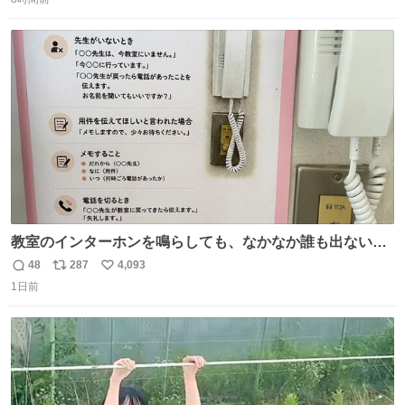
信
ポ
い
ストに売ってるぞ。ドライシャンプーって書いてあるけど
数
ス
ね
汗拭きシートみたいなもの。耳裏襟足首筋がんがん拭いて
ト
数
数
汗臭不安を解消。
教室のインターホンを鳴らしても、なかなか誰も出ないこ
とがあります…。 もしかすると「電話の出方」に困ってい
48
287
4,093
返
リ
い
るのかもしれません。 そこで「何を話せばいいか」が見え
1日前
信
ポ
い
る手引きを用意して、安心して電話に出られるようにしま
数
ス
ね
す。 インターホンの応対も大切なコミュニケーションの学
ト
数
数
びです。