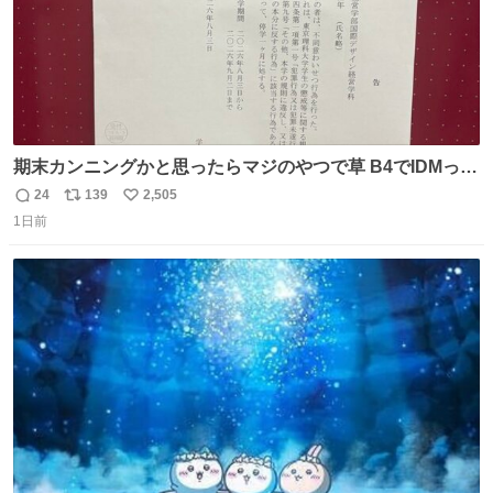
期末カンニングかと思ったらマジのやつで草 B4でIDMって
ことはおそらく就職だし、内定取り消し？ それと夏休み期
24
139
2,505
返
リ
い
間の停学って無意味じゃね？
1日前
信
ポ
い
数
ス
ね
ト
数
数