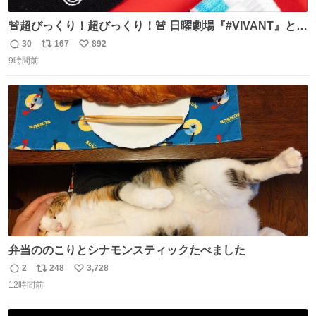
🚨超びっくり！超びっくり！🚨 日曜劇場『#VIVANT』と
ファミマの #コンビニエンスウェア がコラボ！ 🧦ラインソ
30
167
892
返
リ
い
ックス 🟦今治タオルハンカチ 「いいね」「保存」してファ
9時間前
信
ポ
い
ミマへGO👀
数
ス
ね
ト
数
数
弁当ののこりとシナモンスティックたべました
2
248
3,728
返
リ
い
12時間前
信
ポ
い
数
ス
ね