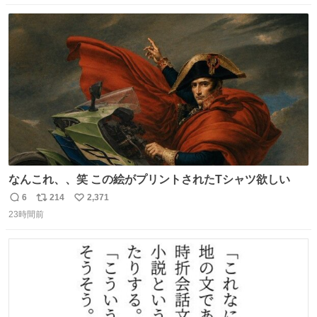
数
ス
ね
ト
数
数
なんこれ、、笑 この絵がプリントされたTシャツ欲しい
6
214
2,371
返
リ
い
23時間前
信
ポ
い
数
ス
ね
ト
数
数