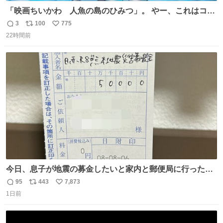
「映画ちいかわ 人魚の島のひみつ」。 やー、これはコワ
イ、コワイ、映画でした。 可愛い夏休みのアニメで、「七
3
100
775
返
リ
い
人の侍」なのかと観ていたら… 相容れぬ者同士の対立と相
22時間前
信
ポ
い
克。 傍観者の罪… 罪から逃れることのできない恐怖… 復
数
ス
ね
讐の妄執… 娯楽映画、ファミリー映画と思ったら、大やけ
ト
数
数
どします。
今日、息子が地震の募金したいと家内と郵便局に行ったみ
たいです。おもちゃとか買う選択肢もあったと思うけど、
95
443
7,873
返
リ
い
自分で貯めてた2万円を役に立てて欲しい、みんなも元気
1日前
信
ポ
い
になって欲しいと。家内も一緒に募金したので、自分も何
数
ス
ね
かできたらなぁと思いました。
ト
数