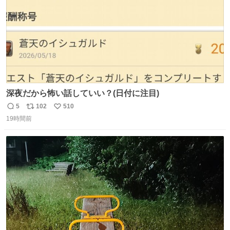
深夜だから怖い話していい？(日付に注目)
5
102
510
返
リ
い
19時間前
信
ポ
い
数
ス
ね
ト
数
数