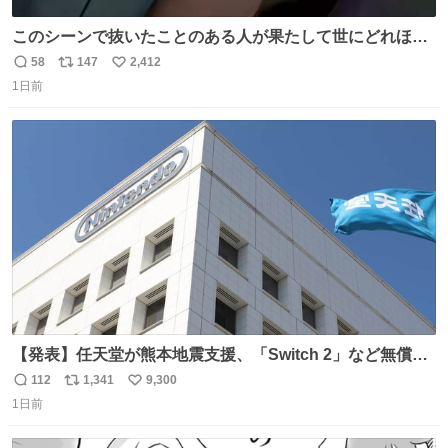
このシーンで抜いたことのある人が果たして世にどれほど
いることか このアカウントに辿り着いた皆さんとは、ロボ
58
147
2,412
返
リ
い
コップ2についてこれからもぜひ語り合っていきたい
1日前
信
ポ
い
数
ス
ね
ト
数
数
【発表】任天堂が熊本地震支援、「Switch 2」など無償修
理へ 保証切れでも対象 news.livedoor.com/article/detail…
112
1,341
9,300
返
リ
い
任天堂が令和8年熊本地震の被災者支援として、災害救助
1日前
信
ポ
い
法適用地域からの同社製品の修理について、27年2月1日ま
数
ス
ね