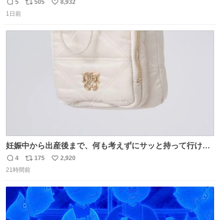
5
505
8,932
返
リ
い
1日前
信
ポ
い
数
ス
ね
ト
数
数
妊娠中から出産後まで、何も考えずにサッと持って行ける
ようなショルダーバッグが欲しいな〜と思っていたのだけ
4
175
2,920
返
リ
い
ど snidelでめちゃくちゃピッタリなものを見つけたので買
21時間前
信
ポ
い
った！✨ スマホと小物とペットボトルが入るの最高すぎる
数
ス
ね
🥹 しかもスマホ入れ独立してるしファスナーない！地味に
ト
数
数
嬉しいやつ！！！