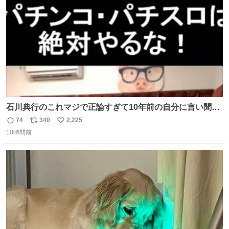
数
石川典行のこれマジで正論すぎて10年前の自分に言い聞か
せたい
74
340
2,225
返
リ
い
10時間前
信
ポ
い
数
ス
ね
ト
数
数