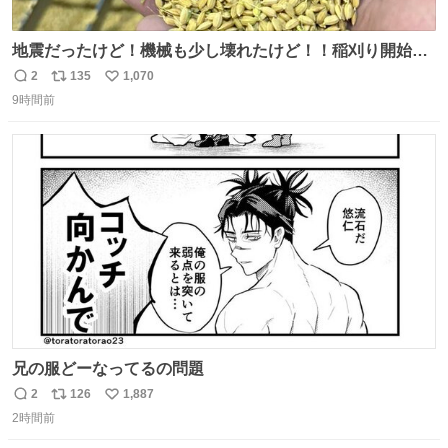
地震だったけど！機械も少し壊れたけど！！稲刈り開始
や！！！🌾 米食べてね！！！！！www たかきライスセン
2
135
1,070
返
リ
い
ター起動します😂
9時間前
信
ポ
い
数
ス
ね
ト
数
数
兄の服どーなってるの問題
2
126
1,887
返
リ
い
2時間前
信
ポ
い
数
ス
ね