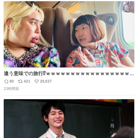
じられております」 でコンソメスープ吹き出しそうになり
ト
数
数
ましたw
違う意味での旅行⁉️ｗｗｗｗｗｗｗｗｗｗｗｗｗｗｗｗｗｗ
ｗ
80
421
20,037
返
リ
い
23時間前
信
ポ
い
数
ス
ね
ト
数
数