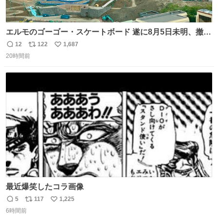
エルモのゴーゴー・スケートボード 遂に8月5日未明、撤
去… ←4日朝 5日朝→ #USJファン #ワンダーランド
12
122
1,687
返
リ
い
20時間前
信
ポ
い
数
ス
ね
ト
数
数
最近爆笑したコラ画像
5
117
1,225
返
リ
い
6時間前
信
ポ
い