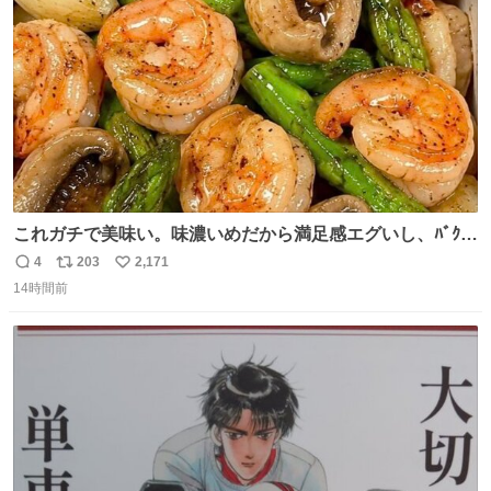
数
これガチで美味い。味濃いめだから満足感エグいし、ﾊﾞｸﾊﾞ
ｸ食べても低カロリーなの。(ただ次の日予定ある時は気を
4
203
2,171
返
リ
い
つけて😭)
14時間前
信
ポ
い
数
ス
ね
ト
数
数