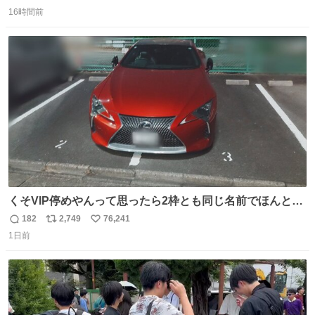
返
リ
い
16時間前
信
ポ
い
数
ス
ね
ト
数
数
くそVIP停めやんって思ったら2枠とも同じ名前でほんとの
VIP停めだった 好きですこの心意気
182
2,749
76,241
返
リ
い
1日前
信
ポ
い
数
ス
ね
ト
数
数