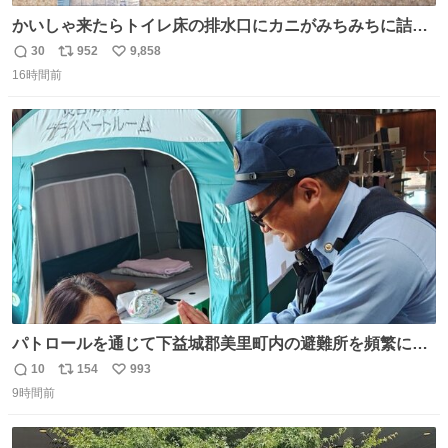
かいしゃ来たらトイレ床の排水口にカニがみちみちに詰ま
ってて横転
30
952
9,858
返
リ
い
16時間前
信
ポ
い
数
ス
ね
ト
数
数
パトロールを通じて下益城郡美里町内の避難所を頻繁に訪
問していた兵庫県警察の特別自動車警ら部隊。派遣期間の
10
154
993
返
リ
い
最終日には、避難者の方から「名残惜しいですね。」と温
9時間前
信
ポ
い
かいお言葉をいただきました。一人一人の安全・安心のた
数
ス
ね
め、警察は昼夜パトロールを続けます。 #令和８年熊本地
ト
数