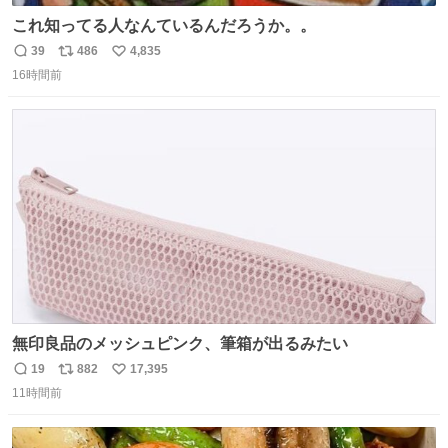
これ知ってる人なんているんだろうか。。
39
486
4,835
返
リ
い
16時間前
信
ポ
い
数
ス
ね
ト
数
数
無印良品のメッシュピンク、筆箱が出るみたい
19
882
17,395
返
リ
い
11時間前
信
ポ
い
数
ス
ね
ト
数