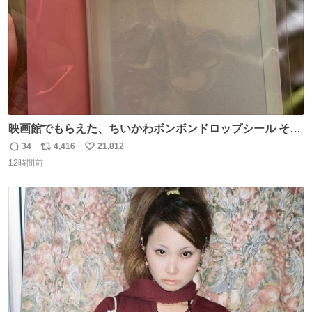
映画館でもらえた、ちいかわボンボンドロップシール その
ままキーホルダーにして使いたいって人まずキャンドゥに
34
4,416
21,812
返
リ
い
行きな 何も加工せずにキーホルダーになるケースあるか
12時間前
信
ポ
い
ら……な￼ #ちいかわ #キャンドゥ #ボンボンドロップシール
数
ス
ね
ト
数
数