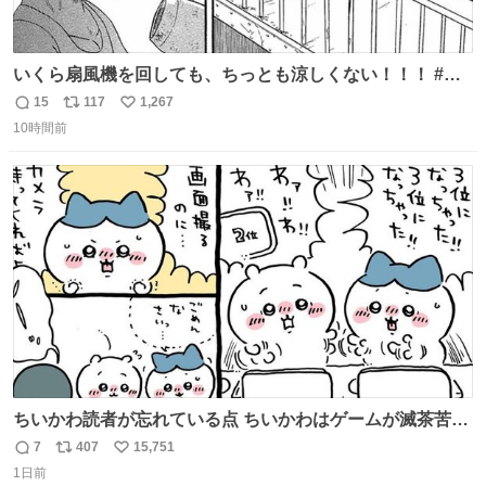
いくら扇風機を回しても、ちっとも涼しくない！！！ #浦
安鉄筋家族
15
117
1,267
返
リ
い
10時間前
信
ポ
い
数
ス
ね
ト
数
数
ちいかわ読者が忘れている点 ちいかわはゲームが滅茶苦茶
上手い
7
407
15,751
返
リ
い
1日前
信
ポ
い