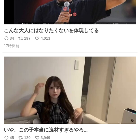
こんな大人にはなりたくないを体現してる
34
197
4,013
返
リ
い
17時間前
信
ポ
い
数
ス
ね
ト
数
数
いや、この子本当に逸材すぎるやろ...
45
120
3,949