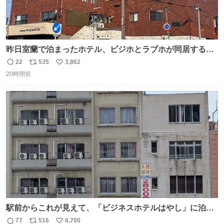
昨日室蘭で泊まったホテル、ビジホとラブホが同居する謎
形態だった。2階と3階の部屋数が異様に少ない。
22
535
3,862
返
リ
い
20時間前
信
ポ
い
数
ス
ね
ト
数
数
駅前からこれが見えて、「ビジネスホテルはやし」に泊ま
らなかったことを激しく後悔している
77
516
6,700