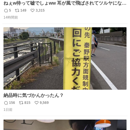
ねぇw待って嘘でしょww 耳が風で飛ばされてツルヤになっ
ちゃった🤭🌬️
5
149
3,315
返
リ
い
14時間前
信
ポ
い
数
ス
ね
ト
数
数
納品時に気づかんかったん？
156
815
9,569
返
リ
い
1日前
信
ポ
い
数
ス
ね
ト
数
数