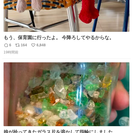
もう、保育園に行ったよ。 今降ろしてやるからな。
6
164
6,848
返
リ
い
19時間前
信
ポ
い
数
ス
ね
ト
数
数
娘が拾ってきたガラス片を溶かして指輪にしました