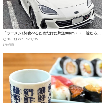
「ラーメン1杯食べるためだけに片道90km・・・嘘だろ？
正気か？」 BRZで行ってみなよ！って言いたい 幹線道
36
277
1,935
返
リ
い
路〜専用道路〜適度なワインディング〜有料区間〜市街
17時間前
信
ポ
い
地〜峠〜 BRZを全力で楽しめる最高なルート、待ってるの
数
ス
ね
は美味しいラーメン 「スバルがあるから」毎日が楽しい ↑
ト
数
数