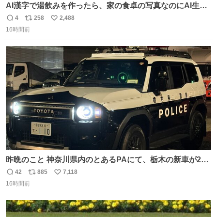
AI漢字で湯飲みを作ったら、家の食卓の写真なのにAI生成
に見える
4
258
2,488
返
リ
い
16時間前
信
ポ
い
数
ス
ね
ト
数
数
昨晩のこと 神奈川県内のとあるPAにて、栃木の新車が2
台。声をかけて撮影すると、これから熊本に行くのだとか
42
885
7,118
返
リ
い
16時間前
信
ポ
い
数
ス
ね
ト
数