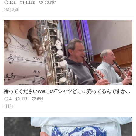
ええんかわからん。 とりあえず軒先に繋いでるけど人慣れ
132
1,172
33,797
返
リ
い
してないから、スマホの通知音でビクッてなってはる。
13時間前
信
ポ
い
数
ス
ね
ト
数
数
待ってくださいwwこのTシャツどこに売ってるんですか
www
4
113
699
返
リ
い
1日前
信
ポ
い
数
ス
ね
ト
数
数