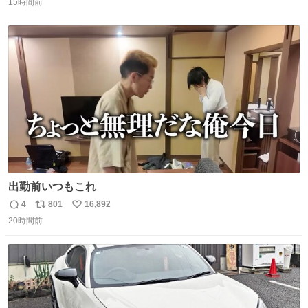
15時間前
信
ポ
い
数
ス
ね
ト
数
数
出勤前いつもこれ
4
801
16,892
返
リ
い
20時間前
信
ポ
い
数
ス
ね
ト
数
数