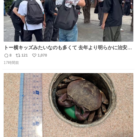
トー横キッズみたいなのも多くて 去年より明らかに治安悪
い
8
121
1,070
返
リ
い
17時間前
信
ポ
い
数
ス
ね
ト
数
数