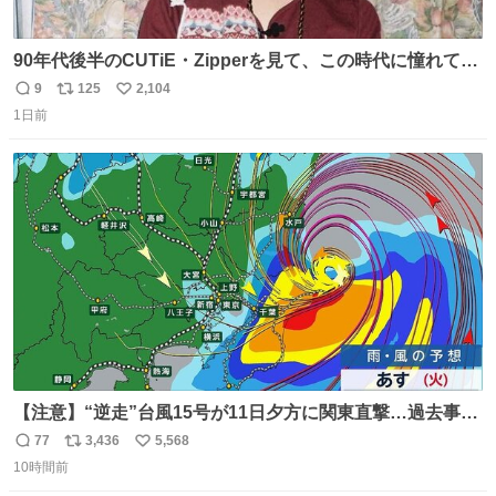
90年代後半のCUTiE・Zipperを見て、この時代に憧れて
「令和」に再現した22歳🍓 身につけてるものは全て90年代
9
125
2,104
返
リ
い
後半のお洋服❤︎
1日前
信
ポ
い
数
ス
ね
ト
数
数
【注意】“逆走”台風15号が11日夕方に関東直撃…過去事例
が少なく予想外の被害も懸念
77
3,436
5,568
返
リ
い
news.livedoor.com/lite/article_d… 台風15号はかなり珍し
10時間前
信
ポ
い
いタイプで、東海上から西に進む“逆走型”。東海上から西