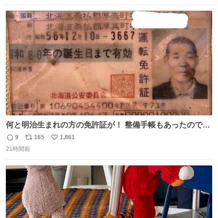
数
ス
ね
ト
数
数
何と明治生まれの方の免許証が！ 整備手帳もあったのでこ
の方は新車で買われてるようです 住所調べても既に家はな
9
165
1,861
返
リ
い
くAIに聞いたりリサーチ力の凄い酷道仲間に調べてもらっ
21時間前
信
ポ
い
たりして辿り着きました 友人はいつかこのカブに乗って自
数
ス
ね
分の手でこの免許証を親族の方に返したいと思っていて今
ト
数
数
回実現しそうです