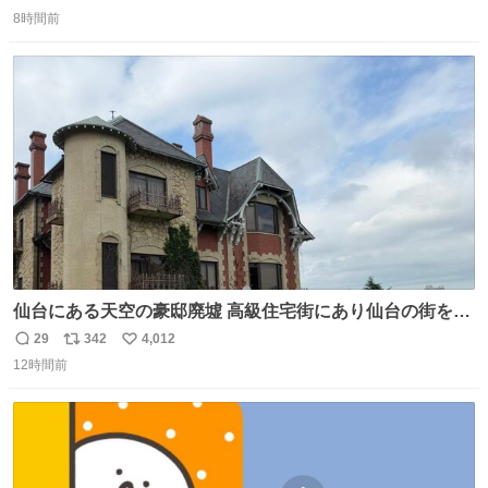
返
リ
い
8時間前
信
ポ
い
数
ス
ね
ト
数
数
仙台にある天空の豪邸廃墟 高級住宅街にあり仙台の街を一
望できたのだろう それにしても美しい家や
29
342
4,012
返
リ
い
12時間前
信
ポ
い
数
ス
ね
ト
数
数