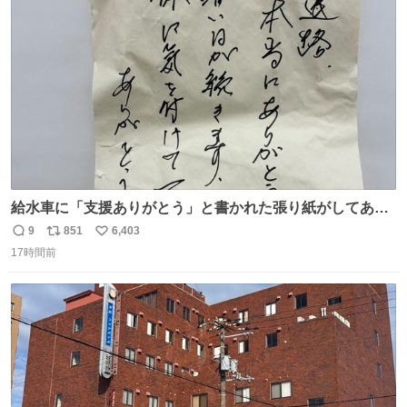
ト
数
数
給水車に「支援ありがとう」と書かれた張り紙がしてあっ
たのだ。現地で活動する職員の疲れも少し吹き飛んだの
9
851
6,403
返
リ
い
だ。温かいお気持ち、本当にありがとうございますなのだ
17時間前
信
ポ
い
😊一日も早く日常が戻るよう、これからも心を込めて支援
数
ス
ね
を続けていくのだ💪＃米子市上下水道局 ＃給水支援
ト
数
数