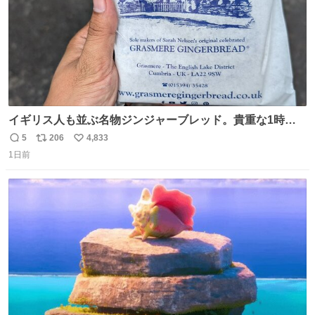
イギリス人も並ぶ名物ジンジャーブレッド。貴重な1時間
の自由時間のうち20分並んだ価値があるぐらい美味しかっ
5
206
4,833
返
リ
い
たです。
1日前
信
ポ
い
数
ス
ね
ト
数
数