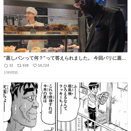
"蒸しパンって何？"って答えられました。 今回パリに蒸し
パンがなかった。😭😢
32
938
10,724
返
リ
い
10時間前
信
ポ
い
数
ス
ね
ト
数
数