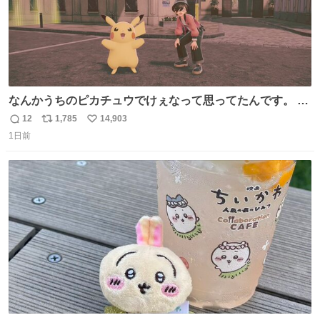
なんかうちのピカチュウでけぇなって思ってたんです。 そ
れでね、ライチュウにしたら普通のライチュウと変わらな
12
1,785
14,903
返
リ
い
いサイズになるよなって思ったんですよ。これは名案だな
1日前
信
ポ
い
と。 そしたらね、なっちゃったんですよ。 バンギラスくら
数
ス
ね
いでかいライチュウに。
ト
数
数