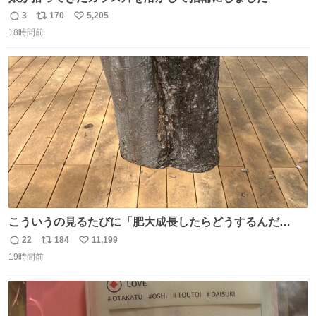
3
170
5,205
返
リ
い
18時間前
信
ポ
い
数
ス
ね
ト
数
数
こういうの見るたびに「肥大成長したらどうするんだ
ろ…」って心配になっちゃう．
22
184
11,199
返
リ
い
19時間前
信
ポ
い
数
ス
ね
ト
数
数