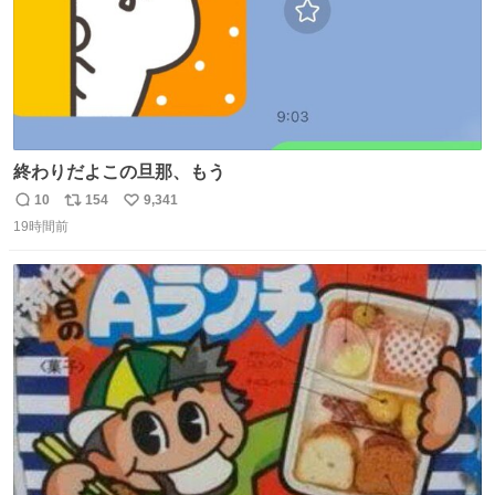
終わりだよこの旦那、もう
10
154
9,341
返
リ
い
19時間前
信
ポ
い
数
ス
ね
ト
数
数