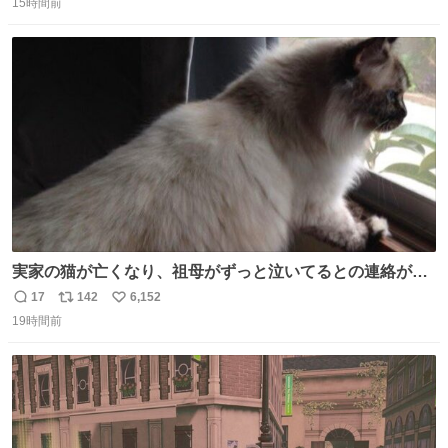
15時間前
信
ポ
い
数
ス
ね
ト
数
数
実家の猫が亡くなり、祖母がずっと泣いてるとの連絡があ
りました… 西日本豪雨の時、家族が避難する中1匹で2階に
17
142
6,152
返
リ
い
残り、怖い思いをして頑張った子だった😢私の家族を支え
19時間前
信
ポ
い
てくれて本当にありがとう✨
数
ス
ね
ト
数
数