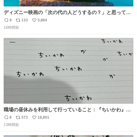
ディズニー映画の「次の代の人どうするの？」と思ってし
まうもの
9
133
5,884
返
リ
い
16時間前
信
ポ
い
数
ス
ね
ト
数
数
職場の昼休みを利用して行っていること：『ちいかわ』の
タイトルフォントの練習
8
573
18,801
返
リ
い
13時間前
信
ポ
い
数
ス
ね