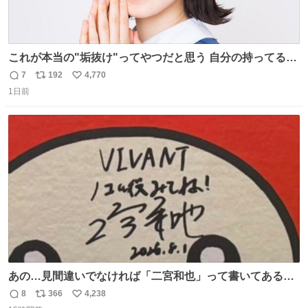
これが本当の"垢抜け"ってやつだと思う 自分の持ってるポ
テンシャルを最大限活かしてるもん 私も整形とかじゃなく
7
192
4,770
返
リ
い
て、こういう垢抜け方したい
1日前
信
ポ
い
数
ス
ね
ト
数
数
あの…見間違いでなければ「二宮和也」って書いてあるよ
うに見えるんですが…
8
366
4,238
返
リ
い