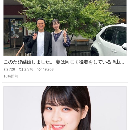
数
震 #兵庫県警察
このたび結婚しました。 妻は同じく役者をしている #山下
ひかり です。 これからも一つひとつの作品に真摯に向き合
728
2,576
49,968
返
リ
い
い、役者として精進していきます。変わらず見守っていた
16時間前
信
ポ
い
だけたら嬉しいです。 写真は先日、妻の故郷へ行った時に
数
ス
ね
立ち寄った、妻のソウルフードのラーメン屋さんでの一枚
ト
数
数
🍜