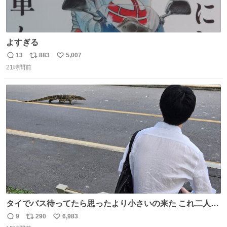
よすぎる
13
883
5,007
返
リ
い
21時間前
信
ポ
い
数
ス
ね
ト
数
数
タイでバス待ってたら思ったより小さいの来た これ二人行
けるか？
9
290
6,983
返
リ
い