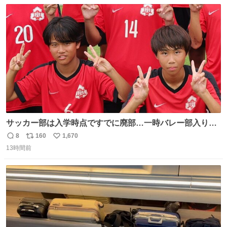
数
ス
ね
に進んで上陸した台風は過去にも3例しかない。もしも、
ト
数
数
茨城県か福島県に上陸すれば初のケースとなる。
サッカー部は入学時点ですでに廃部…一時バレー部入りも
2人で復活させた伊勢原市立中沢中の柳川&宮口、合同チー
8
160
1,670
返
リ
い
ムで歩んだ3年間の集大成で全国へ
13時間前
信
ポ
い
web.gekisaka.jp/news/jryouth/d… #中学サッカー #全国中
数
ス
ね
学校サッカー大会 #全中 #ゲキサカ
ト
数
数