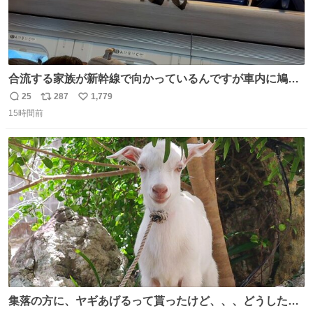
合流する家族が新幹線で向かっているんですが車内に鳩が
乗車してしまったようで 捕獲の為那須塩原で10分停止した
25
287
1,779
返
リ
い
ようで🤣無事降車👏しかし乗り継ぎが間に合わなくなって
15時間前
信
ポ
い
しまった😓
数
ス
ね
ト
数
数
集落の方に、ヤギあげるって貰ったけど、、、どうしたら