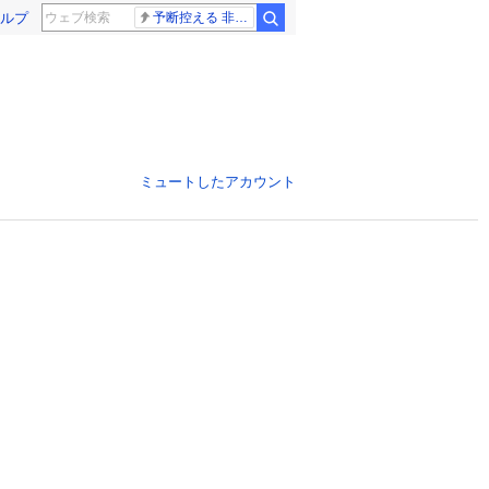
ルプ
予断控える 非核三原則
ミュートしたアカウント