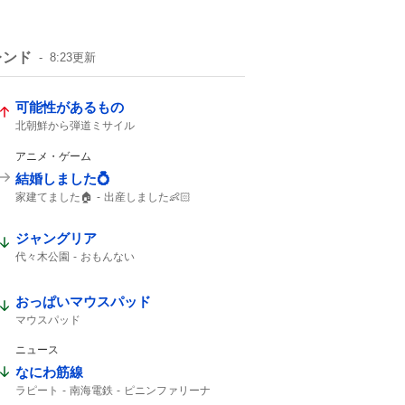
レンド
8:23
更新
可能性があるもの
北朝鮮から弾道ミサイル
アニメ・ゲーム
結婚しました💍
家建てました🏠
出産しました👶🏻
ブックオフ
出産しました
結婚しました
ガンプラ
ジャングリア
代々木公園
おもんない
おっぱいマウスパッド
マウスパッド
ニュース
なにわ筋線
ラピート
南海電鉄
ピニンファリーナ