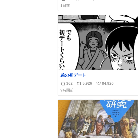
返
リ
い
手に写真撮るな馬鹿野郎」と罵倒される
1日前
ど。
信
ポ
い
数
ス
ね
ト
数
数
弟の初デート
362
5,926
84,920
返
リ
い
9時間前
信
ポ
い
数
ス
ね
ト
数
数