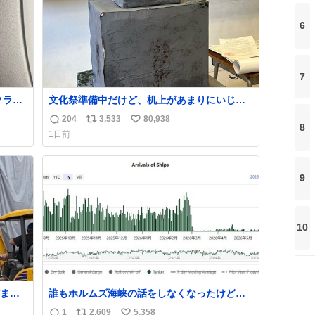
6
7
クラス
文化祭準備中だけど、机上があまりにいじめ
っぽすぎる
204
3,533
80,938
返
リ
い
8
1日前
信
ポ
い
数
ス
ね
ト
数
9
数
10
まま
誰もホルムズ海峡の話をしなくなったけどタ
ら「勝
ンカーの往来は消滅したままですねと
1
2,609
5,358