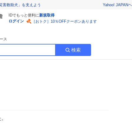
Yahoo! JAPAN
ヘ
災害救助犬」を支えよう
IDでもっと便利に
新規取得
ログイン
［おトク］10％OFFクーポンあります
ース
検索
た。