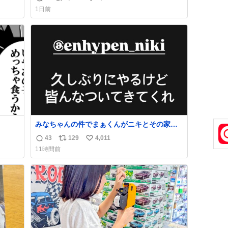
返
リ
い
な
1日前
信
ポ
い
数
ス
ね
ト
数
数
みなちゃんの件でまぁくんがニキとその家族
を脅してるけど絶対間違えてる。 悪いのは誹
43
129
4,011
返
リ
い
謗中傷した人達でしょ。こんなのみなちゃん
11時間前
望んでないし曲がった正義すぎる
信
ポ
い
数
ス
ね
ト
数
数