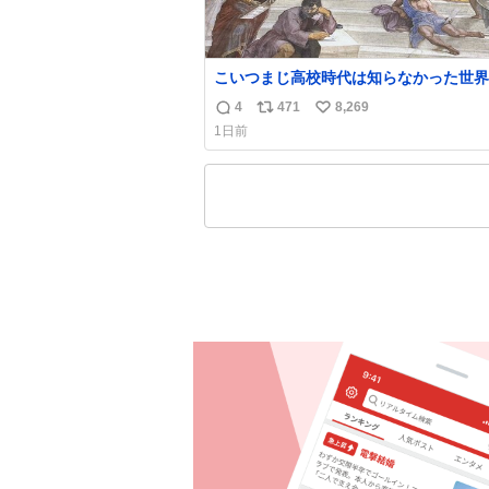
こいつまじ高校時代は知らなかった世界
溢れすぎてて𝑩𝑰𝑮 𝑳𝑶𝑽𝑬＿＿
4
471
8,269
返
リ
い
1日前
信
ポ
い
数
ス
ね
ト
数
数