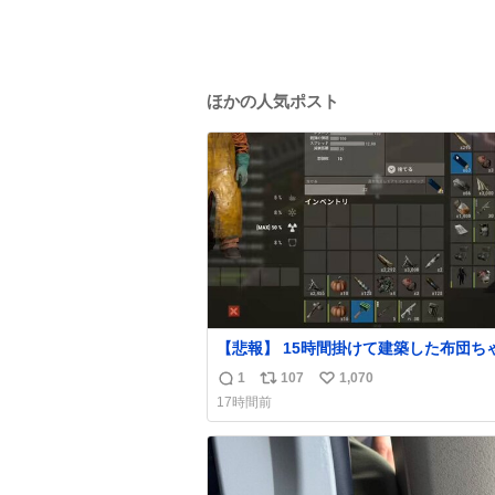
ほかの人気ポスト
【悲報】 15時間掛けて建築した布団ち
拠点、ボマー集団の突撃により一瞬にし
1
107
1,070
返
リ
い
壊
17時間前
信
ポ
い
数
ス
ね
ト
数
数