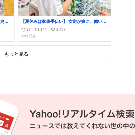
史が
【夏休みは家事手伝い】 女房が娘に、働いた
らバイト代もらえば？と言ったら、娘は、い
27
144
2,407
返
リ
い
らない、と言って黙々と働いてくれました。
22時間前
あとでソフトクリーム買ってやろうと思いま
信
ポ
い
した。
数
ス
ね
ト
数
もっと見る
数