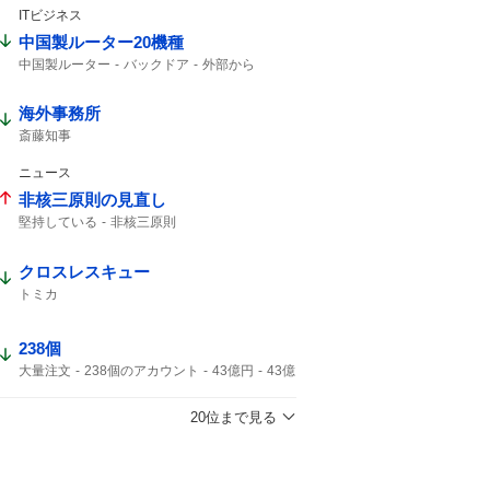
ITビジネス
中国製ルーター20機種
中国製ルーター
バックドア
外部から
ルーター
海外事務所
斎藤知事
ニュース
非核三原則の見直し
堅持している
非核三原則
クロスレスキュー
トミカ
238個
大量注文
238個のアカウント
43億円
43億
キャンセル
ジャンプ
43%
20位まで見る