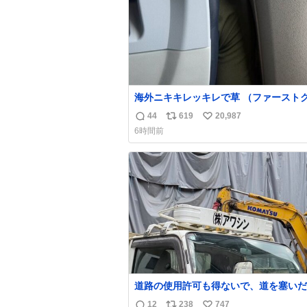
海外ニキキレッキレで草 （ファースト
は前の座席であるため）
44
619
20,987
返
リ
い
6時間前
信
ポ
い
数
ス
ね
ト
数
数
道路の使用許可も得ないで、道を塞いだ
解体作業してる。 写真を撮ろうとした
12
238
747