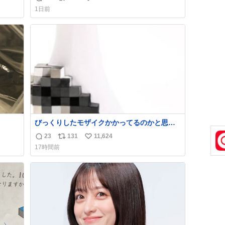
返
リ
い
け呼んで下さい😰 保険にロードサービス付い
1日前
てて金銭負担も無いんですから これで走る
信
ポ
い
と、壊さなくていい所まで壊しちゃいますか
数
ス
ね
ら 実際、外装ダメージ、ABSセンサ断線、ブ
ト
数
レーキホースも傷入っちゃってます…
数
びっくりしたモザイクかかってるのかと思っ
た
23
131
11,624
返
リ
い
17時間前
信
ポ
い
数
ス
ね
ト
数
数