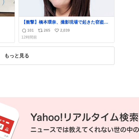
【衝撃】橋本環奈、撮影現場で起きた窃盗事
件を明かす「警察が来てました」
101
265
2,039
返
リ
い
news.livedoor.com/article/detail… 橋本は
12時間前
「撮影現場で照明さんのケーブルが盗まれ
信
ポ
い
て…。廃工場とかで撮影してたんですけど。
数
ス
ね
警察が来てました」と述懐。専門家も「銅の
ト
数
もっと見る
価値が上がってるんですよね…」と反応し
数
た。