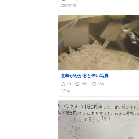
返
リ
い
22時間前
信
ポ
い
数
ス
ね
ト
数
数
意味がわかると怖い写真
13
156
866
返
リ
い
1日前
信
ポ
い
数
ス
ね
ト
数
数