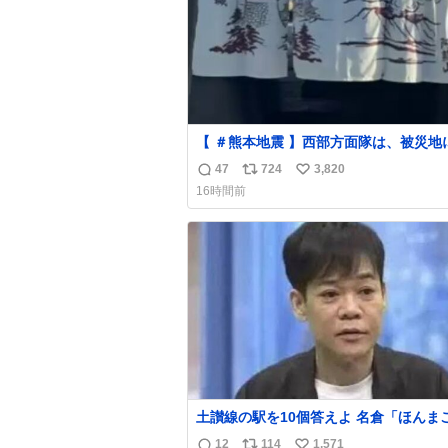
【 ＃熊本地震 】西部方面隊は、被災地
浴支援を継続して実施しています。 厳
47
724
3,820
返
リ
い
暑が続く中、皆様に少しでも心身を休め
16時間前
ただけるよう、利用前後には丁寧な清掃
信
ポ
い
生管理も隊員たちが心を込めて行ってい
数
ス
ね
す。
ト
数
数
土讃線の駅を10個答えよ 名倉「ほんまごめ
ん、」 ↑正解（御免駅）
12
114
1,571