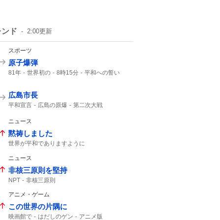
レンド
2:00
更新
スポーツ
原子爆弾
81年
世界初の
8時15分
平和への誓い
午前8時15分
8月6日 広島
ご冥福をお祈り
広島市長
平和宣言
広島の原爆
第二次大戦
日本国憲法
口を揃えて
誰1人
2000年
NHK
ニュース
黙祷しました
世界が平和でありますように
平和でありますように
ニュース
非核三原則を堅持
NPT
非核三原則
アニメ・ゲーム
この世界の片隅に
映画館で
はだしのゲン
アニメ版