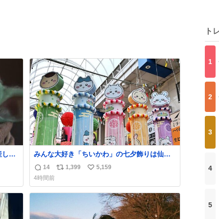
ト
1
2
3
産しま
みんな大好き「ちいかわ」の七夕飾りは仙台
した
駅側からアーケードに入ってすぐの場所に設
14
1,399
5,159
4
返
リ
い
置されてました！ 浴衣姿のちいかわ・ハチワ
4時間前
レ・うさぎ・モモンガ・くりまんじゅうが風
信
ポ
い
になびいてます🎋
数
ス
ね
ト
数
5
数