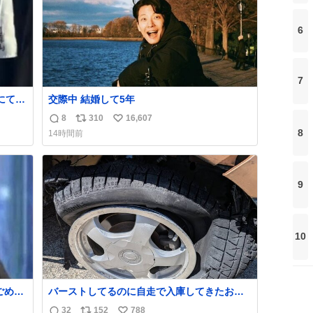
6
7
にて入
交際中 結婚して5年
しい猛
8
310
16,607
返
リ
い
てい
8
14時間前
や衛
信
ポ
い
ま
数
ス
ね
ト
数
数
9
10
バーストしてるのに自走で入庫してきたお客
さん バーストしたならその場で動かないで助
32
152
788