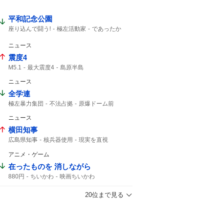
平和記念公園
座り込んで闘う!
極左活動家
であったか
哀悼の誠
広島県警
小泉防衛大臣
広島市民
ニュース
震度4
M5.1
最大震度4
島原半島
熊本県天草・芦北地方
M4.9
筑後地方
ニュース
震度3
地震情報
津波の心配はありません
M4.8
緊急地震速報
59分
鹿児島県
全学連
極左暴力集団
不法占拠
原爆ドーム前
原爆ドーム
八つ当たり
ドーム前
ドーム
ニュース
横田知事
広島県知事
核兵器使用
現実を直視
後継指名
PCR検査
アニメ・ゲーム
在ったものを 消しながら
880円
ちいかわ
映画ちいかわ
20位まで見る