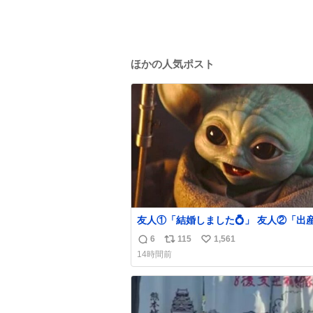
ほかの人気ポスト
友人①「結婚しました💍」 友人②「出
した👼🏻」 友人③「マイホーム建てま
6
115
1,561
返
リ
い
🏡」 私「パトゥ」
14時間前
信
ポ
い
数
ス
ね
ト
数
数