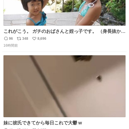
これがこう。 ガチのおばさんと姪っ子です。 （身長抜かさ
れててしぬ笑） #ヤツルギ12 #家族でヒロイン
96
348
8,696
返
リ
い
16時間前
信
ポ
い
数
ス
ね
ト
数
数
妹に彼氏できてから毎日これで大鬱 w