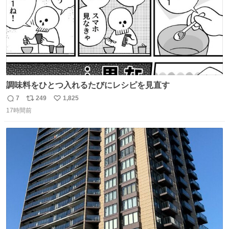
調味料をひとつ入れるたびにレシピを見直す
7
249
1,825
返
リ
い
17時間前
信
ポ
い
数
ス
ね
ト
数
数