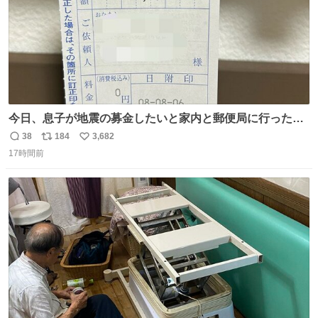
今日、息子が地震の募金したいと家内と郵便局に行ったみ
たいです。おもちゃとか買う選択肢もあったと思うけど、
38
184
3,682
返
リ
い
自分で貯めてた2万円を役に立てて欲しい、みんなも元気
17時間前
信
ポ
い
になって欲しいと。家内も一緒に募金したので、自分も何
数
ス
ね
かできたらなぁと思いました。
ト
数
数