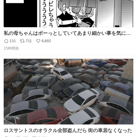
私の母ちゃんはボーっとしていてあまり細かい事を気にし
ません。優秀な人の多い現代の価値観から見ると、あまり
131
711
8,892
返
リ
い
優秀な母親ではないかもしれません。でも、だからこそ、
15時間前
信
ポ
い
私はそういう母親が大好きです。今も昔もすごくリラック
数
ス
ね
スします。「優秀」と「良い」は別なんですよね。 1/2
ト
数
数
ロスサントスのオラクル全部盗んだら 街の車居なくなった