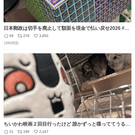
日本郵政は切手を廃止して額面を現金で払い戻せ2026 #日
本郵政 @JapanPostHD_PR
69
276
3,992
返
リ
い
18時間前
信
ポ
い
数
ス
ね
ト
数
数
ちいかわ映画２回目行ったけど 誰かずっと喋っててうるさ
かった 許せねえ
21
180
2,167
返
リ
い