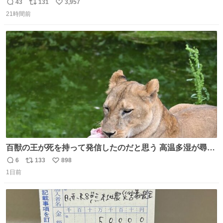
43
131
3,957
返
リ
い
21時間前
信
ポ
い
数
ス
ね
ト
数
数
百獣の王が死を持って発信したのだと思う 高温多湿が尋常
でない日本の夏 どうか早急に飼育の環境を見直して 動物の
6
133
898
返
リ
い
命を護ってください…と 治療中のライオンが助かりますよ
1日前
信
ポ
い
うに すべての動物の命が護られますように 2026.7.3📷多摩
数
ス
ね
動物公園にて 残念ながら個体の識別は出来ません
ト
数
数