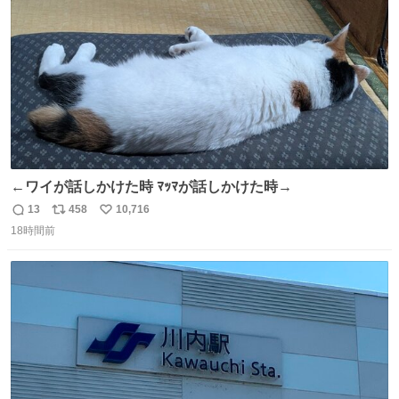
数
←ワイが話しかけた時 ﾏｯﾏが話しかけた時→
13
458
10,716
返
リ
い
18時間前
信
ポ
い
数
ス
ね
ト
数
数