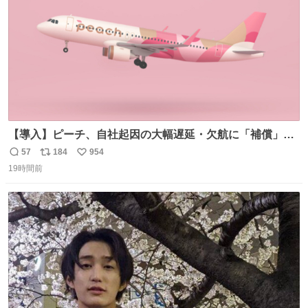
【導入】ピーチ、自社起因の大幅遅延・欠航に「補償」開
始へ news.livedoor.com/article/detail… 同社に起因する理
57
184
954
返
リ
い
由によって大幅遅延や欠航が発生した場合、乗客が負担し
19時間前
信
ポ
い
た宿泊費や交通費を、領収書の事後申請に基づき、国内線
数
ス
ね
は1人あたり上限1万円、国際線は上限2万円まで支払う。
ト
数
数