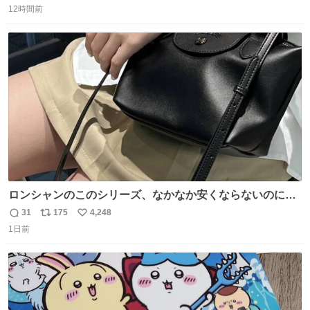
12時間前
信
ポ
い
数
ス
ね
ト
数
数
ロンシャンのこのシリーズ、なかなか安くならないのにセ
ール価格になってる🖤✨レザーなのが反則級にかわいい。
31
175
4,248
返
リ
い
持ってるだけでコーデが格上げされる。
1日前
信
ポ
い
数
ス
ね
ト
数
数