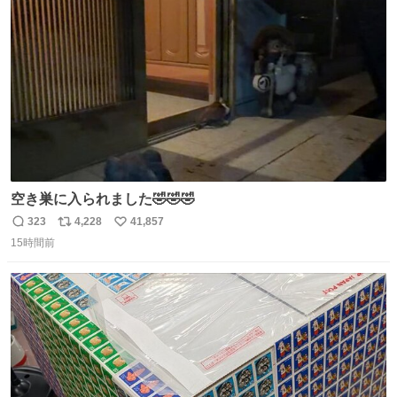
ト
数
数
空き巣に入られました🤣🤣🤣
323
4,228
41,857
返
リ
い
15時間前
信
ポ
い
数
ス
ね
ト
数
数