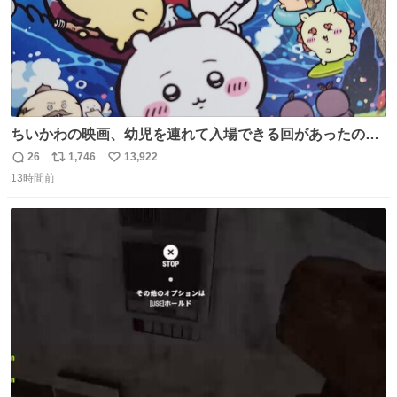
ちいかわの映画、幼児を連れて入場できる回があったので
子どもを連れて観てきたんですけど、セイレーンの登場シ
26
1,746
13,922
返
リ
い
ーンで場内のベビーが一斉に泣き出してたのがとてもよい
13時間前
信
ポ
い
映画体験でした。
数
ス
ね
ト
数
数