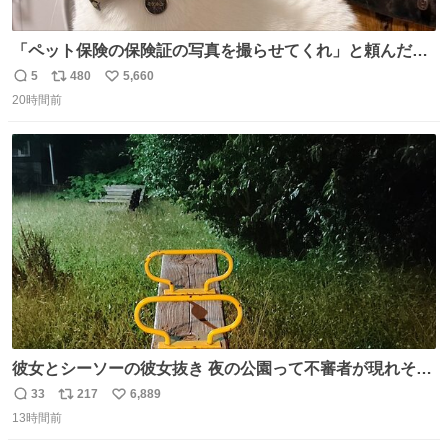
「ペット保険の保険証の写真を撮らせてくれ」と頼んだら
ちゃんと座ってポーズを取ってくれた人
5
480
5,660
返
リ
い
20時間前
信
ポ
い
数
ス
ね
ト
数
数
彼女とシーソーの彼女抜き 夜の公園って不審者が現れそう
で怖いんだよな
33
217
6,889
返
リ
い
13時間前
信
ポ
い
数
ス
ね