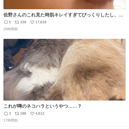
佐野さんのこれ見た時肌キレイすぎてびっくりしたし、や
はりアイドルって体型･肌管理すごすぎる
5
339
17,618
返
リ
い
20時間前
信
ポ
い
数
ス
ね
ト
数
数
これが噂のネコハラというやつ……？
3
188
4,612
返
リ
い
17時間前
信
ポ
い
数
ス
ね