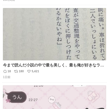
信
ポ
い
数
ス
ね
ト
数
数
今まで読んだ小説の中で最も美しく、最も俺が好きなラス
トシーン
18
180
5,421
返
リ
い
1日前
信
ポ
い
数
ス
ね
ト
数
数