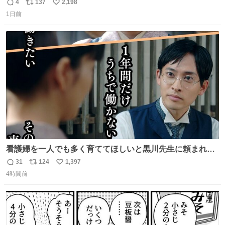
4
137
2,198
返
リ
い
1日前
信
ポ
い
数
ス
ね
ト
数
数
看護婦を一人でも多く育ててほしいと黒川先生に頼まれ、
１年間だけ黒川病院で働くことにしたりん。 直美はその１
31
124
1,397
返
リ
い
年間で恵風看護婦会を立て直すと話しました。 👇このシー
4時間前
信
ポ
い
ンをぜひ本編で web.nhk/tv/an/kazekaor… #朝ドラ #風薫
数
ス
ね
る 見上愛 上坂樹里 平埜生成
ト
数
数