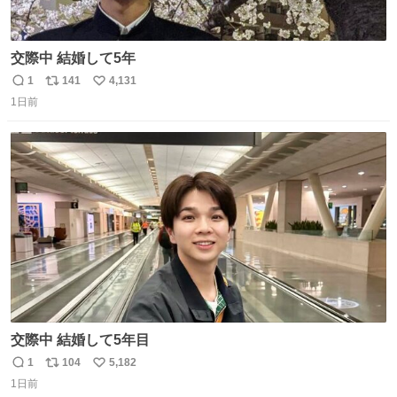
交際中 結婚して5年
1
141
4,131
返
リ
い
1日前
信
ポ
い
数
ス
ね
ト
数
数
交際中 結婚して5年目
1
104
5,182
返
リ
い
1日前
信
ポ
い