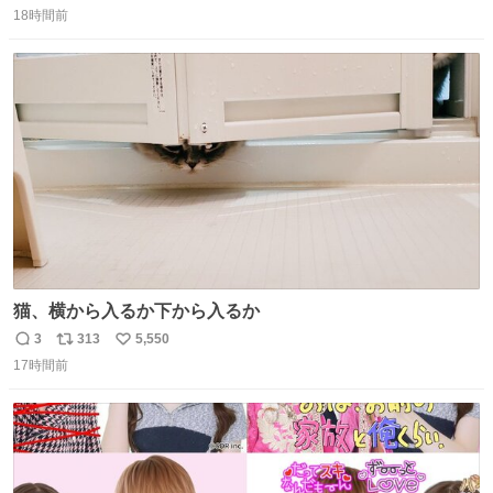
18時間前
信
ポ
い
数
ス
ね
ト
数
数
猫、横から入るか下から入るか
3
313
5,550
返
リ
い
17時間前
信
ポ
い
数
ス
ね
ト
数
数