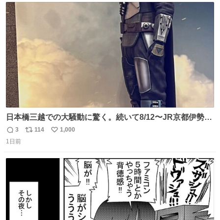
ト
数
数
日本橋三越での大騒動に驚く。続いて8/12〜JR京都伊勢丹
でPOP UP STOREがオープンするとのこと…皆さんお怪
3
114
1,000
返
リ
い
我なくお買い物を🙏 写真は2026/5/21 ロードショーの前日
1日前
信
ポ
い
。だーれも写真撮ってなかったんだけどなぁ😵‍💫
数
ス
ね
ト
数
数