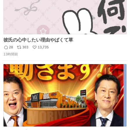
彼氏の心中したい理由やばくて草
28
303
13,735
返
リ
い
13時間前
信
ポ
い
数
ス
ね
ト
数
数