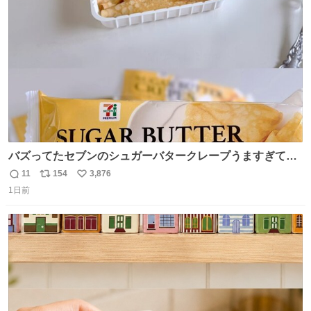
ト
数
数
バズってたセブンのシュガーバタークレープうますぎて
7NOWで買い溜め🛒💭
11
154
3,876
返
リ
い
1日前
信
ポ
い
数
ス
ね
ト
数
数