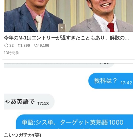
今年のM-1はエントリーが遅すぎたこともあり、解散の可
能性を作り出してからのスタート！！ 遅くなって申し訳な
32
896
9,106
返
リ
い
い🙏 エントリーナンバーは「GO!無策!」でかなり覚えやす
13時間前
信
ポ
い
い！応援をお願いすることになりそう！！
数
ス
ね
ト
数
数
こいつガチか(笑)