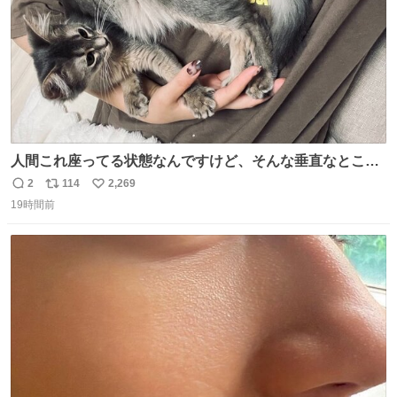
人間これ座ってる状態なんですけど、そんな垂直なところ
でいきなり天地無用のごろんをかますのは、それは、あま
2
114
2,269
返
リ
い
りに人間を信用しすぎではないか、、、？？？
19時間前
信
ポ
い
数
ス
ね
ト
数
数