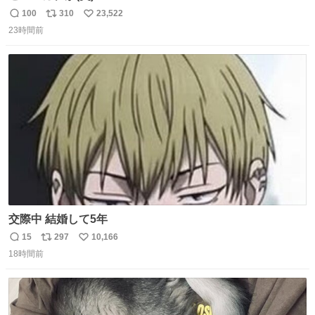
100
310
23,522
返
リ
い
23時間前
信
ポ
い
数
ス
ね
ト
数
数
交際中 結婚して5年
15
297
10,166
返
リ
い
18時間前
信
ポ
い
数
ス
ね
ト
数
数