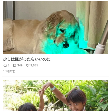
ト
数
数
少しは嫌がったらいいのに
3
349
9,035
返
リ
い
16時間前
信
ポ
い
数
ス
ね
ト
数
数