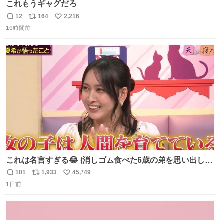
これもうギャグだろ
12
164
2,216
返
リ
い
16時間前
信
ポ
い
数
ス
ね
ト
数
数
これは名言すぎる😂 (消しゴム食べた6歳の弟を思い出しな
がら)
101
1,933
45,749
返
リ
い
1日前
信
ポ
い
数
ス
ね
ト
数
数