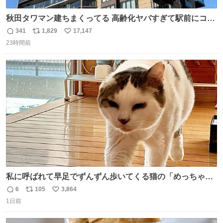
秋田タワマン建ちまくってる 高齢化ヤバすぎて駅前にコン
パクトシティつくって高齢者を住ませる考えらしい 病院も
341
1,829
17,147
返
リ
い
全部駅前にある
23時間前
信
ポ
い
数
ス
ね
ト
数
数
私に呼ばれて早足でずんずん歩いてくる猫の「めっちゃ急
いで来ました」って感じがとても愛おしい
6
105
3,864
返
リ
い
1日前
信
ポ
い
数
ス
ね