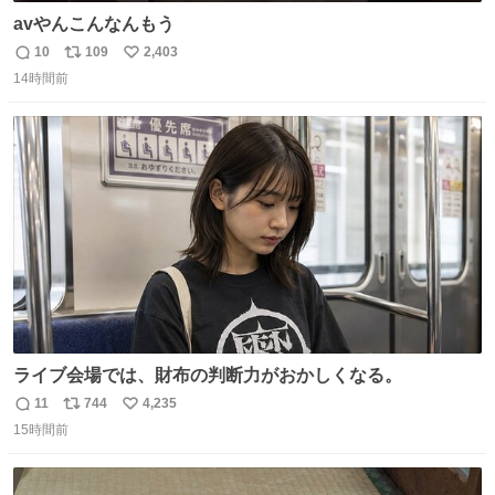
avやんこんなんもう
10
109
2,403
返
リ
い
14時間前
信
ポ
い
数
ス
ね
ト
数
数
ライブ会場では、財布の判断力がおかしくなる。
11
744
4,235
返
リ
い
15時間前
信
ポ
い
数
ス
ね
ト
数