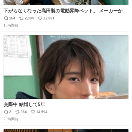
下がらなくなった高田製の電動昇降ベット。 メーカーから
は、完全に見放されたんですが、 見事に85歳の父が治しま
164
2,084
22,891
返
リ
い
した。 うちの父は、トヨタカローラのボディをオート生産
16時間前
信
ポ
い
する、工業ロボットの製作者なんですが、 父が電動ベット
数
ス
ね
の配線をハンダで修理している横で、
ト
数
数
交際中 結婚して5年
2
364
14,594
返
リ
い
20時間前
信
ポ
い
数
ス
ね