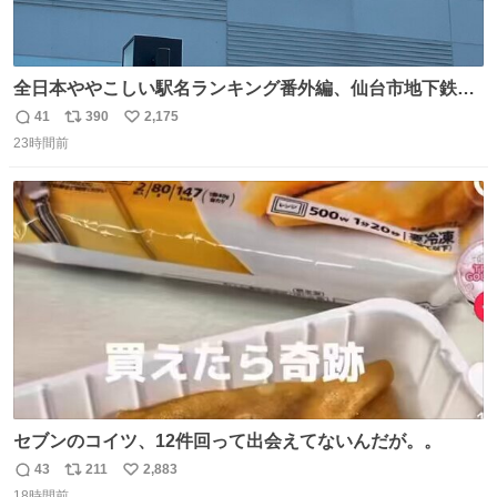
全日本ややこしい駅名ランキング番外編、仙台市地下鉄川
内駅
41
390
2,175
返
リ
い
23時間前
信
ポ
い
数
ス
ね
ト
数
数
セブンのコイツ、12件回って出会えてないんだが。。
43
211
2,883
返
リ
い
18時間前