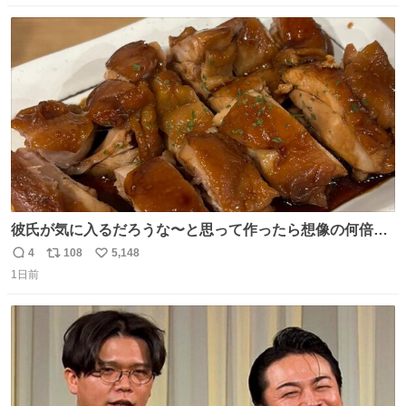
数
ス
ね
ト
数
数
彼氏が気に入るだろうな〜と思って作ったら想像の何倍も
美味しい美味しい言ってくれて嬉しい
4
108
5,148
返
リ
い
1日前
信
ポ
い
数
ス
ね
ト
数
数