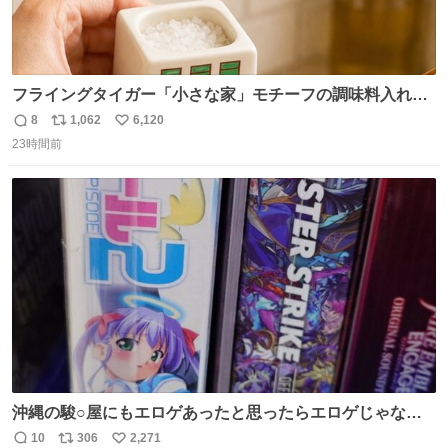
フライングタイガー「小さな家」モチーフの調味料入れ、
並べれば“デンマークの街並み”に ピンク・グリーン・テラ
8
1,062
6,120
返
リ
い
コッタの全9種 - fashion-press.net/news/149552
23時間前
信
ポ
い
数
ス
ね
ト
数
数
沖縄の駿○屋にもエロゲあったと思ったらエロゲじゃなか
った
10
306
2,271
返
リ
い