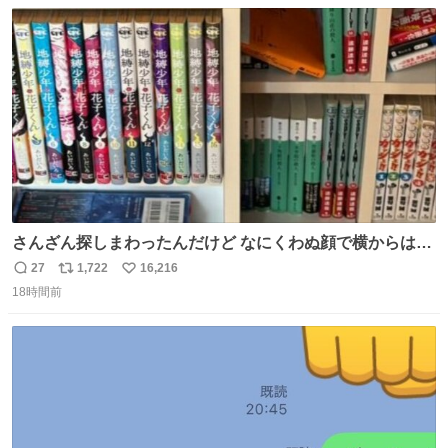
数
ス
ね
ト
数
数
さんざん探しまわったんだけど なにくわぬ顔で横からはえ
てた
27
1,722
16,216
返
リ
い
18時間前
信
ポ
い
数
ス
ね
ト
数
数