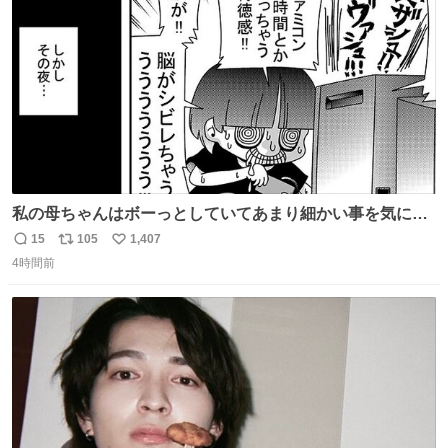
数
私の母ちゃんはボーっとしていてあまり細かい事を気にし
ません。優秀な人の多い現代の価値観から見ると、あまり
15
105
1,407
返
リ
い
優秀な母親ではないかもしれません。でも、だからこそ、
4時間前
信
ポ
い
私はそういう母親が大好きです。今も昔もすごくリラック
数
ス
ね
スします。「優秀」と「良い」は別なんですよね。 1/2
ト
数
数