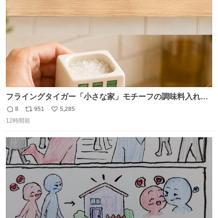
フライングタイガー「小さな家」モチーフの調味料入れ、
並べれば“デンマークの街並み”に ピンク・グリーン・テラ
8
951
5,285
返
リ
い
コッタの全9種 - fashion-press.net/news/149552
12時間前
信
ポ
い
数
ス
ね
ト
数
数