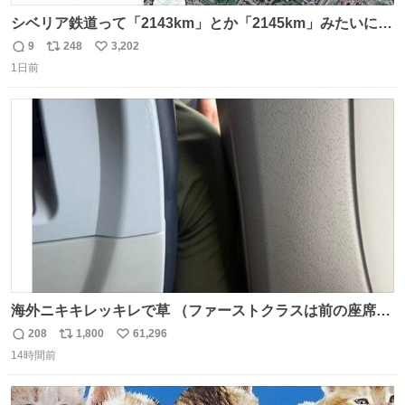
シベリア鉄道って「2143km」とか「2145km」みたいに、
モスクワからの距離名そのままの駅名があるんですね。
9
248
3,202
返
リ
い
1日前
信
ポ
い
数
ス
ね
ト
数
数
海外ニキキレッキレで草 （ファーストクラスは前の座席で
あるため）
208
1,800
61,296
返
リ
い
14時間前
信
ポ
い
数
ス
ね
ト
数