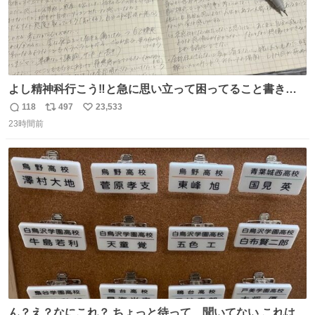
よし精神科行こう‼️と急に思い立って困ってること書き出
してたらペン止まらなくなってすごい勢いで埋まってワロ
118
497
23,533
返
リ
い
タ
23時間前
信
ポ
い
数
ス
ね
ト
数
数
ん？え？なにこれ？ ちょっと待って、聞いてない これは販