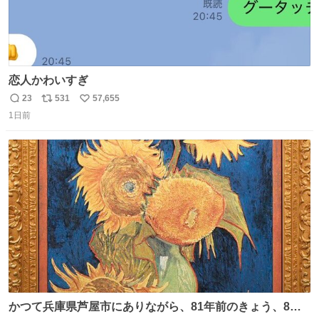
恋人かわいすぎ
23
531
57,655
返
リ
い
1日前
信
ポ
い
数
ス
ね
ト
数
数
かつて兵庫県芦屋市にありながら、81年前のきょう、8月6