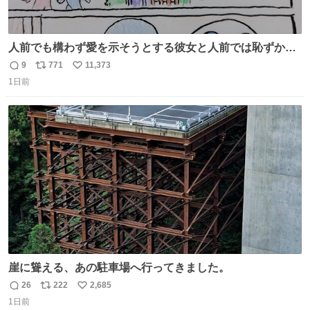
人前でも構わず愛を示そうとする彼女と人前では恥ずかし
いけど彼女を死ぬほど愛している彼氏 同士いませんか✋️
9
771
11,373
返
リ
い
1日前
信
ポ
い
数
ス
ね
ト
数
数
崖に聳える、あの駐車場へ行ってきました。
26
222
2,685
返
リ
い
1日前
信
ポ
い