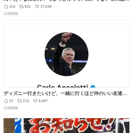
売されているのもですか？
114
621
17,036
返
リ
い
11時間前
信
ポ
い
数
ス
ね
ト
数
数
ディズニー行きたいけど、一緒に行くほど仲のいい友達が
居ない… ほんでこれ
27
172
8,497
返
リ
い
21時間前
信
ポ
い
数
ス
ね
ト
数
数