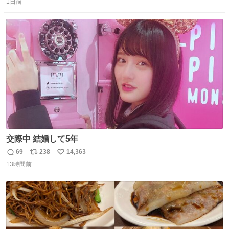
っぽく見えるってことよ。 令和の車の横に並べても違和感
1日前
信
ポ
い
ない平成18年式です。
数
ス
ね
ト
数
数
交際中 結婚して5年
69
238
14,363
返
リ
い
13時間前
信
ポ
い
数
ス
ね
ト
数
数