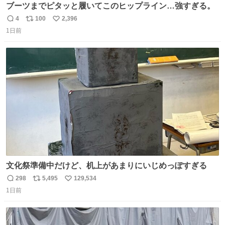
ブーツまでピタッと履いてこのヒップライン…強すぎる。
4
100
2,396
返
リ
い
1日前
信
ポ
い
数
ス
ね
ト
数
数
文化祭準備中だけど、机上があまりにいじめっぽすぎる
298
5,495
129,534
返
リ
い
1日前
信
ポ
い
数
ス
ね
ト
数