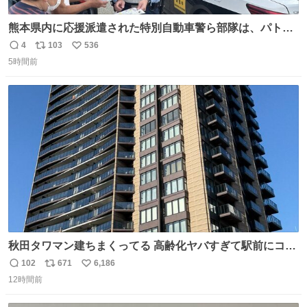
熊本県内に応援派遣された特別自動車警ら部隊は、パトロ
ールを通じて車中泊者への声掛けも行っています。写真
4
103
536
返
リ
い
は、福岡県警察の特別自動車警ら部隊が八代警察署管内の
5時間前
信
ポ
い
車中泊者に対して、熱中症について注意喚起する様子で
数
ス
ね
す。こまめな水分・塩分補給を行ってください。 #令和８
ト
数
数
年熊本地震 #福岡県警察
秋田タワマン建ちまくってる 高齢化ヤバすぎて駅前にコン
パクトシティつくって高齢者を住ませる考えらしい 病院も
102
671
6,186
返
リ
い
全部駅前にある
12時間前
信
ポ
い
数
ス
ね