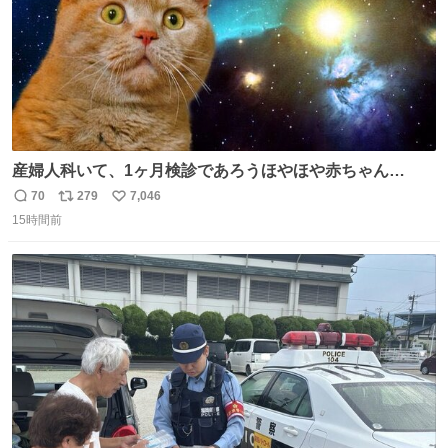
産婦人科いて、1ヶ月検診であろうほやほや赤ちゃん👩‍🍼
と推定2,3歳の女の子👧🏻をワンオペで連れてるママがいる
70
279
7,046
返
リ
い
のだけども 女の子ずっとママの側から離れない…⁉️ 手を繋
15時間前
信
ポ
い
がなくてもうろちょろしないしママが歩いたらピクミンみ
数
ス
ね
たいにﾄﾃﾄﾃついてってるし逃走しないし脱走しないし逃げ
ト
数
数
ないし走ら文字数