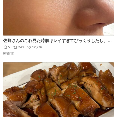
佐野さんのこれ見た時肌キレイすぎてびっくりしたし、や
はりアイドルって体型･肌管理すごすぎる
5
243
12,276
返
リ
い
9時間前
信
ポ
い
数
ス
ね
ト
数
数