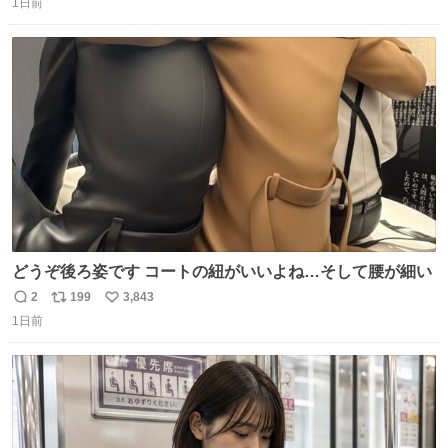
1日前
信
ポ
い
数
ス
ね
ト
数
数
どうぞ後ろ姿です コートの紐がいいよね…そして腰が細い
2
199
3,843
返
リ
い
1日前
信
ポ
い
数
ス
ね
ト
数
数