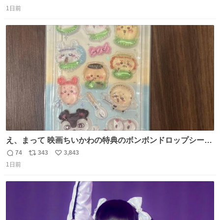
返
リ
い
1日前
信
ポ
い
数
ス
ね
ト
数
数
え、まって 映画ちいかわの特典のボンボンドロップシール
もうメルカリにでてるやん #ちいかわ
74
343
3,843
返
リ
い
1日前
信
ポ
い
数
ス
ね
ト
数
数