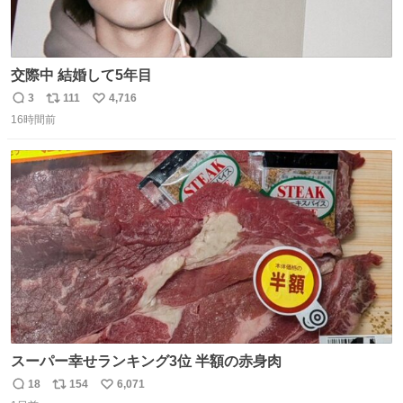
交際中 結婚して5年目
3
111
4,716
返
リ
い
16時間前
信
ポ
い
数
ス
ね
ト
数
数
スーパー幸せランキング3位 半額の赤身肉
18
154
6,071
返
リ
い