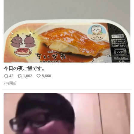
ト
数
数
今日の夜ご飯です。
42
1,002
5,660
返
リ
い
7時間前
信
ポ
い
数
ス
ね
ト
数
数