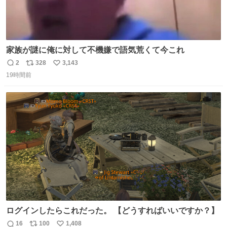
家族が謎に俺に対して不機嫌で語気荒くて今これ
2
328
3,143
返
リ
い
19時間前
信
ポ
い
数
ス
ね
ト
数
数
ログインしたらこれだった。 【どうすればいいですか？】
16
100
1,408