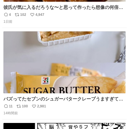
彼氏が気に入るだろうな〜と思って作ったら想像の何倍も
美味しい美味しい言ってくれて嬉しい
4
102
4,947
返
リ
い
1日前
信
ポ
い
数
ス
ね
ト
数
数
バズってたセブンのシュガーバタークレープうますぎて
7NOWで買い溜め🛒💭
11
100
2,981
返
リ
い
14時間前
信
ポ
い
数
ス
ね
ト
数