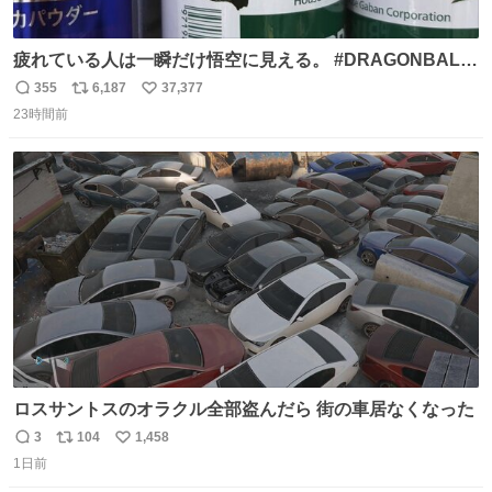
疲れている人は一瞬だけ悟空に見える。 #DRAGONBALL
#ドラゴンボール
355
6,187
37,377
返
リ
い
23時間前
信
ポ
い
数
ス
ね
ト
数
数
ロスサントスのオラクル全部盗んだら 街の車居なくなった
3
104
1,458
返
リ
い
1日前
信
ポ
い