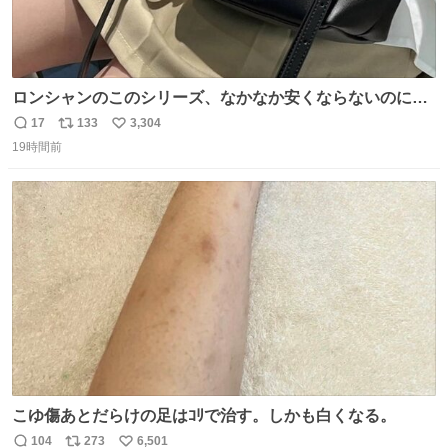
ロンシャンのこのシリーズ、なかなか安くならないのにセ
ール価格になってる🖤✨レザーなのが反則級にかわいい。
17
133
3,304
返
リ
い
持ってるだけでコーデが格上げされる。
19時間前
信
ポ
い
数
ス
ね
ト
数
数
こゆ傷あとだらけの足はｺﾘで治す。しかも白くなる。
104
273
6,501