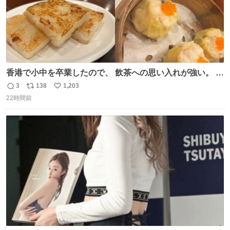
香港で小中を卒業したので、 飲茶への思い入れが強い。 常
に現地の味を探している。 横浜中華街まで行き、店を厳選
3
138
1,203
返
リ
い
すれば流石に出会えるけど、もっと近場で気軽に行ける店
22時間前
信
ポ
い
はないか。 代々木にあった。 多少違うかなというのもあっ
数
ス
ね
たけど、 総合的には満足。
ト
数
数