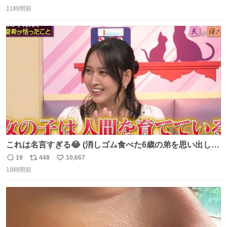
返
リ
い
11時間前
信
ポ
い
数
ス
ね
ト
数
数
これは名言すぎる😂 (消しゴム食べた6歳の弟を思い出しな
がら)
19
448
10,667
返
リ
い
18時間前
信
ポ
い
数
ス
ね
ト
数
数