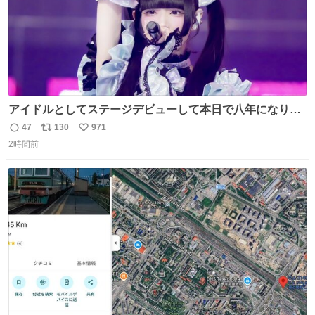
アイドルとしてステージデビューして本日で八年になりま
した。これからもここに居続けられますように❤︎
47
130
971
返
リ
い
2時間前
信
ポ
い
数
ス
ね
ト
数
数