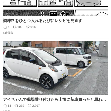
調味料をひとつ入れるたびにレシピを見直す
5
109
914
返
リ
い
6時間前
信
ポ
い
数
ス
ね
ト
数
数
アイちゃんで職場乗り付けたら上司に新車買ったと思われ
たの嬉しすぎる。 20年落ちの車もやりようによっては新車
14
219
2,207
返
リ
い