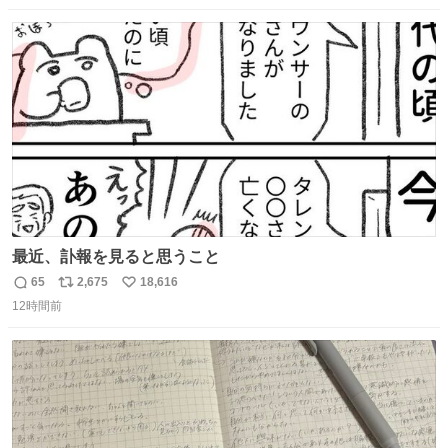
数
ス
ね
ト
数
数
最近、訃報を見ると思うこと
65
2,675
18,616
返
リ
い
12時間前
信
ポ
い
数
ス
ね
ト
数
数