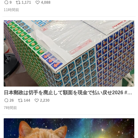
日の阪神大空襲の折に残念ながら焼失した、 #ゴッホ の幻
9
1,171
4,088
返
リ
い
の「 #ヒマワリ 」。 当館は、東京都にある武者小路実篤記
11時間前
信
ポ
い
念館にご協力いただき、当時発行されたカラー印刷画集よ
数
ス
ね
り陶板で原寸大に再現し、2014年より展示しています。 #
ト
数
数
大塚国際美術館
日本郵政は切手を廃止して額面を現金で払い戻せ2026 #日
本郵政 @JapanPostHD_PR
26
144
2,230
返
リ
い
7時間前
信
ポ
い
数
ス
ね
ト
数
数