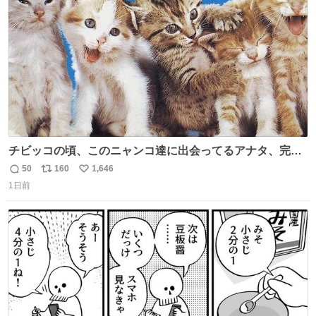
数
チビッコの頃、このニャンコ達に出会ってるアナタ、完全
なる同世代（笑） #70年代 #80年代 #昭和レトロ
50
160
1,646
返
リ
い
1日前
信
ポ
い
数
ス
ね
ト
数
数