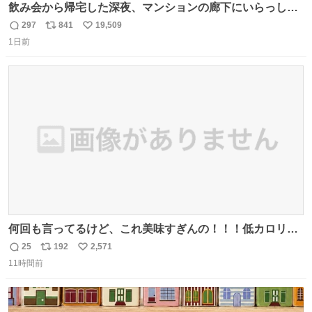
飲み会から帰宅した深夜、マンションの廊下にいらっしゃ
ったオニヤンマ様 まさかこんな都会でお会いできるなんて
297
841
19,509
返
リ
い
思っておらず大興奮しております かっこよすぎる 指を差し
1日前
信
ポ
い
伸べると乗ってきてくれたのでひとまず一緒に帰宅しまし
数
ス
ね
たが、飛ばないということは弱っていらっしゃるのでしょ
ト
数
数
うか…素敵すぎる
何回も言ってるけど、これ美味すぎんの！！！低カロリー
で満足感エグいから一生食べてる😭
25
192
2,571
返
リ
い
11時間前
信
ポ
い
数
ス
ね
ト
数
数