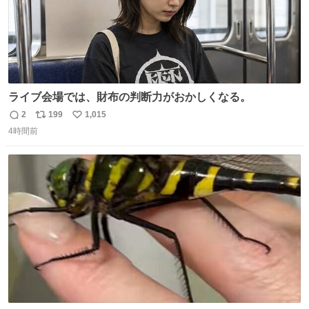
ライブ会場では、財布の判断力がおかしくなる。
2
199
1,015
返
リ
い
4時間前
信
ポ
い
数
ス
ね
ト
数
数