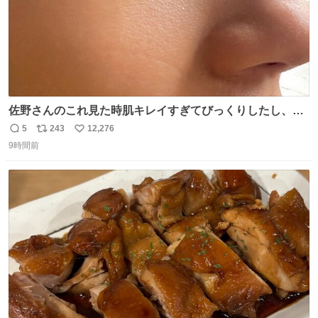
佐野さんのこれ見た時肌キレイすぎてびっくりしたし、や
はりアイドルって体型･肌管理すごすぎる
5
243
12,276
返
リ
い
9時間前
信
ポ
い
数
ス
ね
ト
数
数