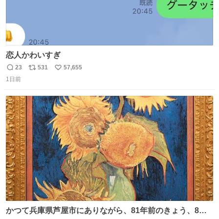
恋人かわいすぎ
23
531
57,655
返
リ
い
1日前
信
ポ
い
数
ス
ね
ト
数
数
かつて兵庫県芦屋市にありながら、81年前のきょう、8月6