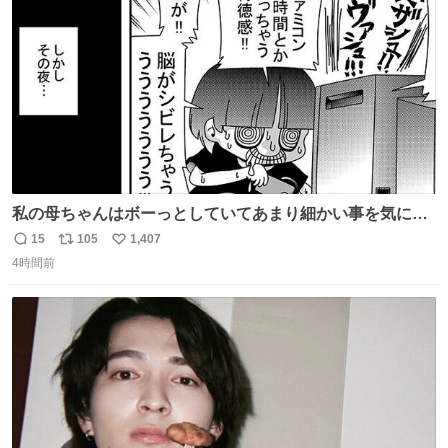
数
私の母ちゃんはボーっとしていてあまり細かい事を気にし
ません。優秀な人の多い現代の価値観から見ると、あまり
15
105
1,407
返
リ
い
優秀な母親ではないかもしれません。でも、だからこそ、
4時間前
信
ポ
い
私はそういう母親が大好きです。今も昔もすごくリラック
数
ス
ね
スします。「優秀」と「良い」は別なんですよね。 1/2
ト
数
数