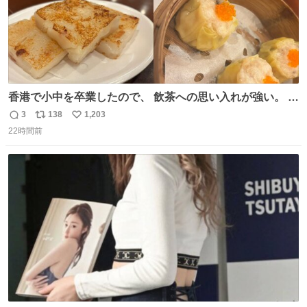
香港で小中を卒業したので、 飲茶への思い入れが強い。 常
に現地の味を探している。 横浜中華街まで行き、店を厳選
3
138
1,203
返
リ
い
すれば流石に出会えるけど、もっと近場で気軽に行ける店
22時間前
信
ポ
い
はないか。 代々木にあった。 多少違うかなというのもあっ
数
ス
ね
たけど、 総合的には満足。
ト
数
数