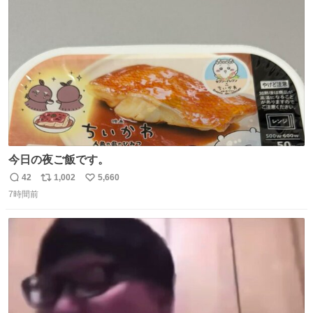
ト
数
数
今日の夜ご飯です。
42
1,002
5,660
返
リ
い
7時間前
信
ポ
い
数
ス
ね
ト
数
数