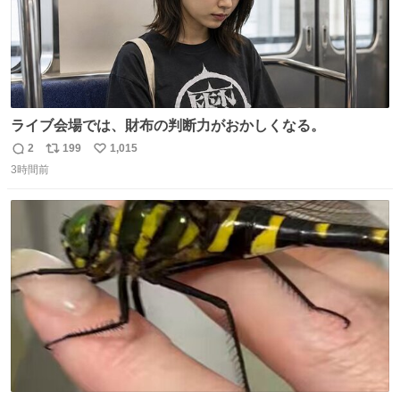
ライブ会場では、財布の判断力がおかしくなる。
2
199
1,015
返
リ
い
3時間前
信
ポ
い
数
ス
ね
ト
数
数