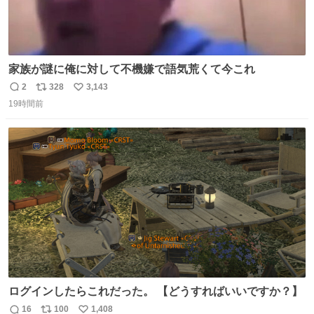
家族が謎に俺に対して不機嫌で語気荒くて今これ
2
328
3,143
返
リ
い
19時間前
信
ポ
い
数
ス
ね
ト
数
数
ログインしたらこれだった。 【どうすればいいですか？】
16
100
1,408