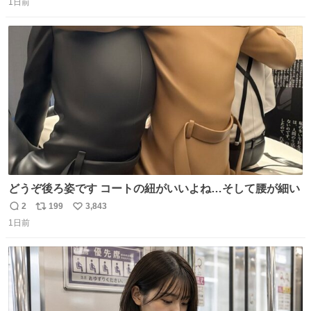
1日前
信
ポ
い
数
ス
ね
ト
数
数
どうぞ後ろ姿です コートの紐がいいよね…そして腰が細い
2
199
3,843
返
リ
い
1日前
信
ポ
い
数
ス
ね
ト
数
数