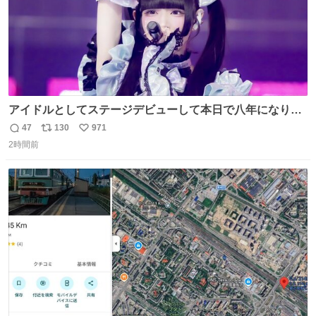
アイドルとしてステージデビューして本日で八年になりま
した。これからもここに居続けられますように❤︎
47
130
971
返
リ
い
2時間前
信
ポ
い
数
ス
ね
ト
数
数