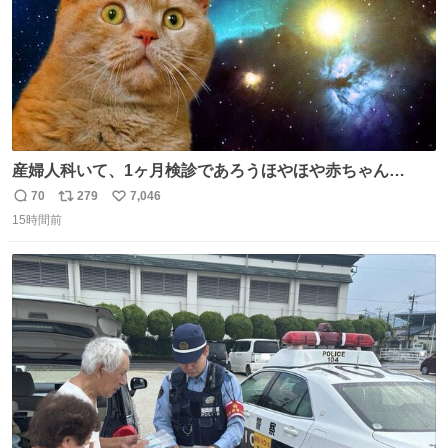
産婦人科いて、1ヶ月検診であろうほやほや赤ちゃん👩‍🍼
と推定2,3歳の女の子👧🏻をワンオペで連れてるママがいる
70
279
7,046
返
リ
い
のだけども 女の子ずっとママの側から離れない…⁉️ 手を繋
15時間前
信
ポ
い
がなくてもうろちょろしないしママが歩いたらピクミンみ
数
ス
ね
たいにﾄﾃﾄﾃついてってるし逃走しないし脱走しないし逃げ
ト
数
数
ないし走ら文字数