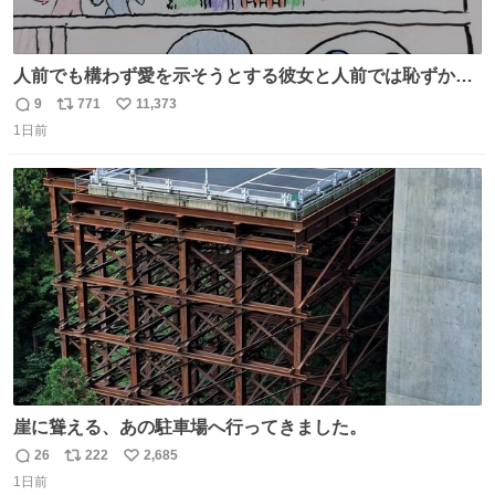
人前でも構わず愛を示そうとする彼女と人前では恥ずかし
いけど彼女を死ぬほど愛している彼氏 同士いませんか✋️
9
771
11,373
返
リ
い
1日前
信
ポ
い
数
ス
ね
ト
数
数
崖に聳える、あの駐車場へ行ってきました。
26
222
2,685
返
リ
い
1日前
信
ポ
い