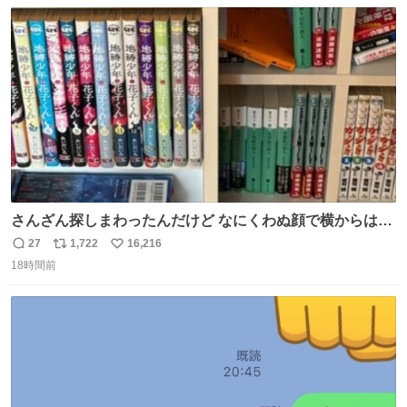
数
ス
ね
ト
数
数
さんざん探しまわったんだけど なにくわぬ顔で横からはえ
てた
27
1,722
16,216
返
リ
い
18時間前
信
ポ
い
数
ス
ね
ト
数
数