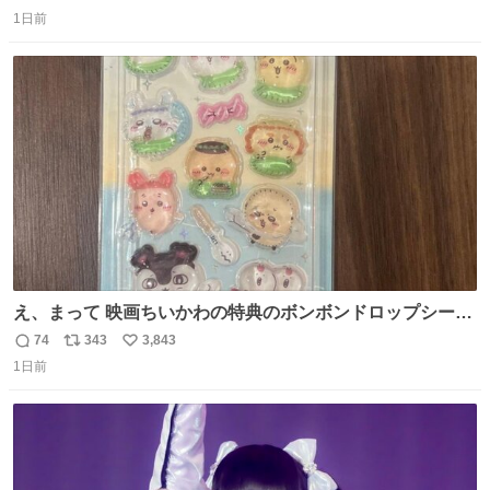
返
リ
い
1日前
信
ポ
い
数
ス
ね
ト
数
数
え、まって 映画ちいかわの特典のボンボンドロップシール
もうメルカリにでてるやん #ちいかわ
74
343
3,843
返
リ
い
1日前
信
ポ
い
数
ス
ね
ト
数
数