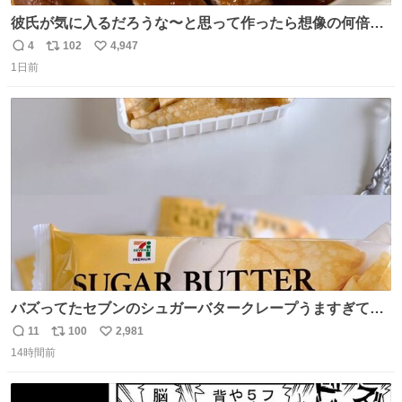
彼氏が気に入るだろうな〜と思って作ったら想像の何倍も
美味しい美味しい言ってくれて嬉しい
4
102
4,947
返
リ
い
1日前
信
ポ
い
数
ス
ね
ト
数
数
バズってたセブンのシュガーバタークレープうますぎて
7NOWで買い溜め🛒💭
11
100
2,981
返
リ
い
14時間前
信
ポ
い
数
ス
ね
ト
数