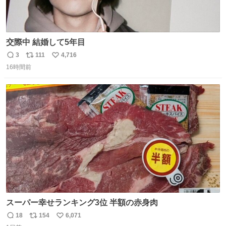
交際中 結婚して5年目
3
111
4,716
返
リ
い
16時間前
信
ポ
い
数
ス
ね
ト
数
数
スーパー幸せランキング3位 半額の赤身肉
18
154
6,071
返
リ
い