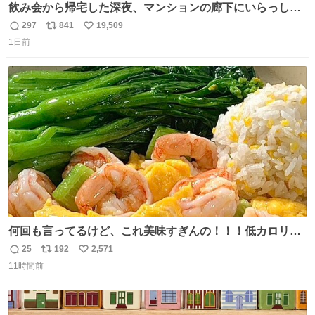
飲み会から帰宅した深夜、マンションの廊下にいらっしゃ
ったオニヤンマ様 まさかこんな都会でお会いできるなんて
297
841
19,509
返
リ
い
思っておらず大興奮しております かっこよすぎる 指を差し
1日前
信
ポ
い
伸べると乗ってきてくれたのでひとまず一緒に帰宅しまし
数
ス
ね
たが、飛ばないということは弱っていらっしゃるのでしょ
ト
数
数
うか…素敵すぎる
何回も言ってるけど、これ美味すぎんの！！！低カロリー
で満足感エグいから一生食べてる😭
25
192
2,571
返
リ
い
11時間前
信
ポ
い
数
ス
ね
ト
数
数