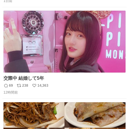
っぽく見えるってことよ。 令和の車の横に並べても違和感
1日前
信
ポ
い
ない平成18年式です。
数
ス
ね
ト
数
数
交際中 結婚して5年
69
238
14,363
返
リ
い
12時間前
信
ポ
い
数
ス
ね
ト
数
数