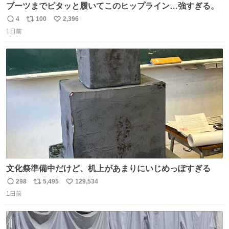
ブーツまでピタッと履いてこのヒップライン…強すぎる。
4
100
2,396
返
リ
い
1日前
信
ポ
い
数
ス
ね
ト
数
数
文化祭準備中だけど、机上があまりにいじめっぽすぎる
298
5,495
129,534
返
リ
い
1日前
信
ポ
い
数
ス
ね
ト
数