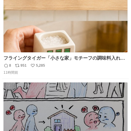
フライングタイガー「小さな家」モチーフの調味料入れ、
並べれば“デンマークの街並み”に ピンク・グリーン・テラ
8
951
5,285
返
リ
い
コッタの全9種 - fashion-press.net/news/149552
11時間前
信
ポ
い
数
ス
ね
ト
数
数