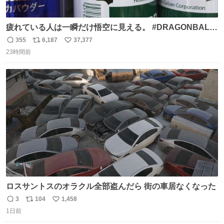
疲れている人は一瞬だけ悟空に見える。 #DRAGONBALL
#ドラゴンボール
355
6,187
37,377
返
リ
い
23時間前
信
ポ
い
数
ス
ね
ト
数
数
ロスサントスのオラクル全部盗んだら 街の車居なくなった
3
104
1,458
返
リ
い
1日前
信
ポ
い