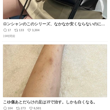
ロンシャンのこのシリーズ、なかなか安くならないのにセ
ール価格になってる🖤✨レザーなのが反則級にかわいい。
17
133
3,304
返
リ
い
持ってるだけでコーデが格上げされる。
19時間前
信
ポ
い
数
ス
ね
ト
数
数
こゆ傷あとだらけの足はｺﾘで治す。しかも白くなる。
104
273
6,501