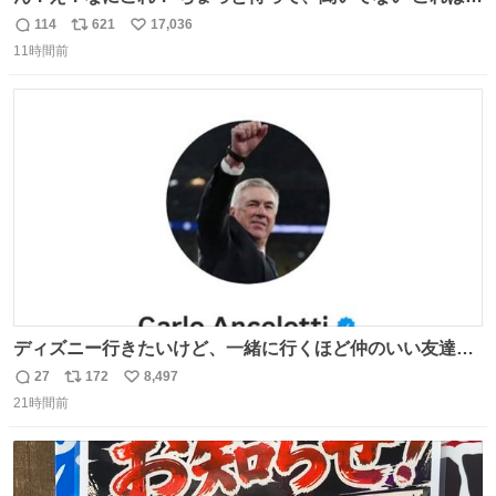
売されているのもですか？
114
621
17,036
返
リ
い
11時間前
信
ポ
い
数
ス
ね
ト
数
数
ディズニー行きたいけど、一緒に行くほど仲のいい友達が
居ない… ほんでこれ
27
172
8,497
返
リ
い
21時間前
信
ポ
い
数
ス
ね
ト
数
数