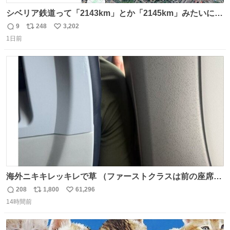
シベリア鉄道って「2143km」とか「2145km」みたいに、
モスクワからの距離名そのままの駅名があるんですね。
9
248
3,202
返
リ
い
1日前
信
ポ
い
数
ス
ね
ト
数
数
海外ニキキレッキレで草 （ファーストクラスは前の座席で
あるため）
208
1,800
61,296
返
リ
い
14時間前
信
ポ
い
数
ス
ね
ト
数