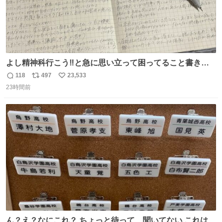
よし精神科行こう‼️と急に思い立って困ってること書き出
してたらペン止まらなくなってすごい勢いで埋まってワロ
118
497
23,533
返
リ
い
タ
23時間前
信
ポ
い
数
ス
ね
ト
数
数
ん？え？なにこれ？ ちょっと待って、聞いてない これは販