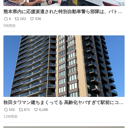
熊本県内に応援派遣された特別自動車警ら部隊は、パトロ
ールを通じて車中泊者への声掛けも行っています。写真
4
103
536
返
リ
い
は、福岡県警察の特別自動車警ら部隊が八代警察署管内の
5時間前
信
ポ
い
車中泊者に対して、熱中症について注意喚起する様子で
数
ス
ね
す。こまめな水分・塩分補給を行ってください。 #令和８
ト
数
数
年熊本地震 #福岡県警察
秋田タワマン建ちまくってる 高齢化ヤバすぎて駅前にコン
パクトシティつくって高齢者を住ませる考えらしい 病院も
102
671
6,186
返
リ
い
全部駅前にある
12時間前
信
ポ
い
数
ス
ね