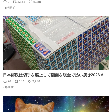
日の阪神大空襲の折に残念ながら焼失した、 #ゴッホ の幻
9
1,171
4,088
返
リ
い
の「 #ヒマワリ 」。 当館は、東京都にある武者小路実篤記
11時間前
信
ポ
い
念館にご協力いただき、当時発行されたカラー印刷画集よ
数
ス
ね
り陶板で原寸大に再現し、2014年より展示しています。 #
ト
数
数
大塚国際美術館
日本郵政は切手を廃止して額面を現金で払い戻せ2026 #日
本郵政 @JapanPostHD_PR
26
144
2,230
返
リ
い
7時間前
信
ポ
い
数
ス
ね
ト
数
数