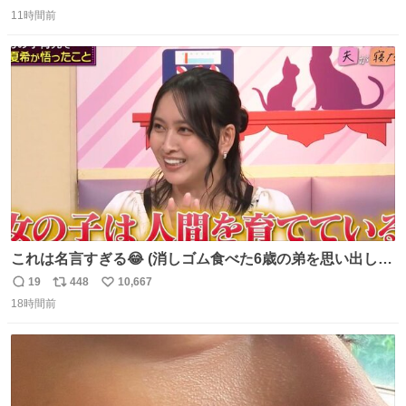
返
リ
い
11時間前
信
ポ
い
数
ス
ね
ト
数
数
これは名言すぎる😂 (消しゴム食べた6歳の弟を思い出しな
がら)
19
448
10,667
返
リ
い
18時間前
信
ポ
い
数
ス
ね
ト
数
数