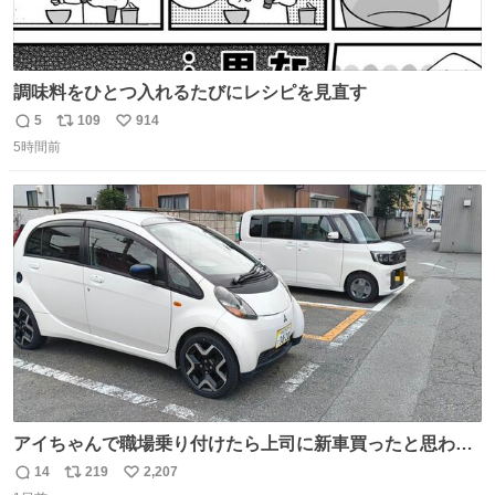
調味料をひとつ入れるたびにレシピを見直す
5
109
914
返
リ
い
5時間前
信
ポ
い
数
ス
ね
ト
数
数
アイちゃんで職場乗り付けたら上司に新車買ったと思われ
たの嬉しすぎる。 20年落ちの車もやりようによっては新車
14
219
2,207
返
リ
い