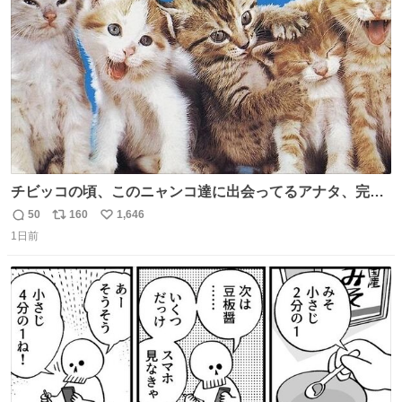
数
チビッコの頃、このニャンコ達に出会ってるアナタ、完全
なる同世代（笑） #70年代 #80年代 #昭和レトロ
50
160
1,646
返
リ
い
1日前
信
ポ
い
数
ス
ね
ト
数
数