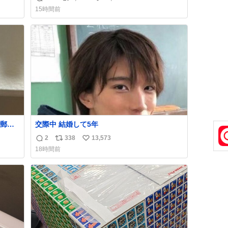
返
リ
い
くださ
が、 見事に85歳の父が治しました。 うちの父
15時間前
は、トヨタカローラのボディをオート生産す
信
ポ
い
る、工業ロボットの製作者なんですが、 父が
数
ス
ね
ら個体
電動ベットの配線をハンダで修理している横
ト
数
で、
数
郵便
交際中 結婚して5年
う選
2
338
13,573
返
リ
い
た2万
18時間前
なっ
信
ポ
い
、自
数
ス
ね
ト
数
数