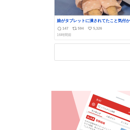
娘がタブレットに潰されてたこと気付か
った。 旦那だけは娘の波長を感じ取れ
147
594
5,326
返
リ
い
声出せずともSOSが伝わったらしい。 
16時間前
旦那が救出して、泣きじゃくる娘に自分
信
ポ
い
って抱きしめようとしたら、ビンタされ
数
ス
ね
まった。3回ほど。 小さい手だけど、地
ト
数
痛い。 その後、娘は旦那に泣きついて
数