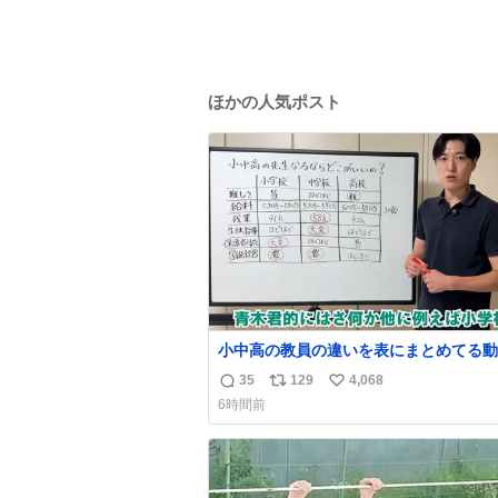
ほかの人気ポスト
小中高の教員の違いを表にまとめてる動
った。これより解像度が高い動画ないか
35
129
4,068
返
リ
い
今まで見た中で一番正確。
6時間前
信
ポ
い
数
ス
ね
ト
数
数