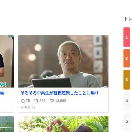
ト
1
2
3
画あ
そろそろ中高生が昼夜逆転したことに焦り始
も。
める時期やね
4
75
866
13,665
返
リ
い
20時間前
信
ポ
い
数
ス
ね
5
ト
数
数