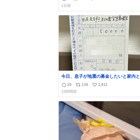
返
リ
い
育の環境を見直して 動物の命を護って
1日前
い…と 治療中のライオンが助かりますように
信
ポ
い
すべての動物の命が護られますように
数
ス
ね
2026.7.3📷多摩動物公園にて 残念なが
ト
数
の識別は出来ません
数
今日、息子が地震の募金したいと家内と
局に行ったみたいです。おもちゃとか買
29
139
2,911
返
リ
い
択肢もあったと思うけど、自分で貯めて
15時間前
円を役に立てて欲しい、みんなも元気に
信
ポ
い
て欲しいと。家内も一緒に募金したので
数
ス
ね
分も何かできたらなぁと思いました。
ト
数
数