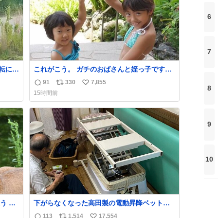
6
7
転によ
これがこう。 ガチのおばさんと姪っ子です。
でなら
（身長抜かされててしぬ笑） #ヤツルギ12 #
91
330
7,855
返
リ
い
た！”
家族でヒロイン
8
15時間前
信
ポ
い
数
ス
ね
ト
数
9
数
10
 高
下がらなくなった高田製の電動昇降ベット。
急に飼
メーカーからは、完全に見放されたんです
113
1,514
17,554