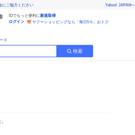
Yahoo! JAPAN
ヘ
金にご協力ください
IDでもっと便利に
新規取得
ログイン
ヤフーショッピングなら「毎日5％」おトク
ース
検索
た。