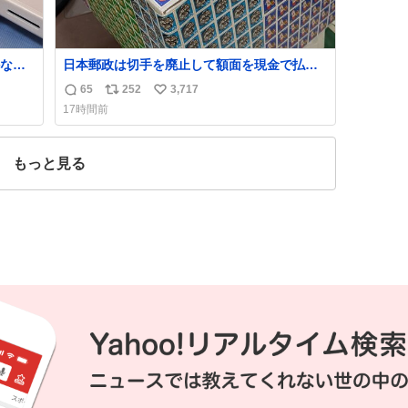
なか
日本郵政は切手を廃止して額面を現金で払い
るから
戻せ2026 #日本郵政 @JapanPostHD_PR
65
252
3,717
返
リ
い
急いで
17時間前
も謝
信
ポ
い
てし
数
ス
ね
味に
ト
数
もっと見る
た。
数