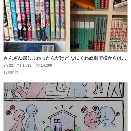
さんざん探しまわったんだけど なにくわぬ顔で横からはえ
てた
22
1,512
14,290
返
リ
い
16時間前
信
ポ
い
数
ス
ね
ト
数
数