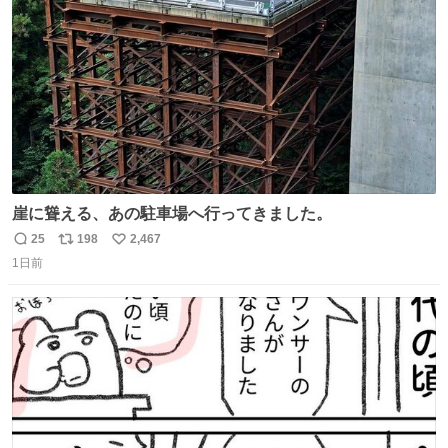
数
崖に聳える、あの駐車場へ行ってきました。
25
198
2,467
返
リ
い
1日前
信
ポ
い
数
ス
ね
ト
数
数