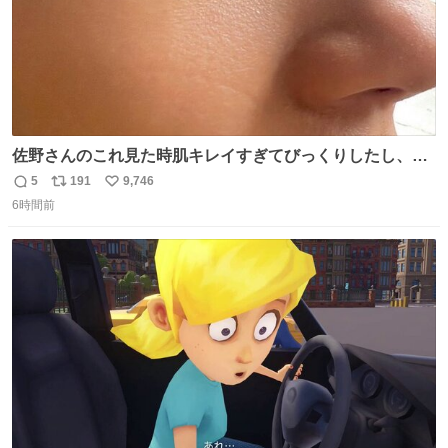
佐野さんのこれ見た時肌キレイすぎてびっくりしたし、や
はりアイドルって体型･肌管理すごすぎる
5
191
9,746
返
リ
い
6時間前
信
ポ
い
数
ス
ね
ト
数
数