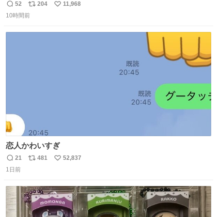
52
204
11,968
返
リ
い
10時間前
信
ポ
い
数
ス
ね
ト
数
数
恋人かわいすぎ
21
481
52,837
返
リ
い
1日前
信
ポ
い
数
ス
ね
ト
数
数