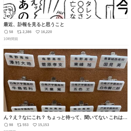
最近、訃報を見ると思うこと
58
2,386
16,220
返
リ
い
10時間前
信
ポ
い
数
ス
ね
ト
数
数
ん？え？なにこれ？ ちょっと待って、聞いてない これは販
売されているのもですか？
98
553
15,153
返
リ
い