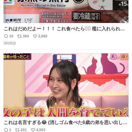
これはだめだよー！！！ これ食べたら🧜‍♀️ 檻に入れられ
て、なんかずうっと暗いとこだよ、、 #トラウマ
10
394
2,060
返
リ
い
3時間前
信
ポ
い
数
ス
ね
ト
数
数
これは名言すぎる😂 (消しゴム食べた6歳の弟を思い出しな
がら)
1
201
4,593