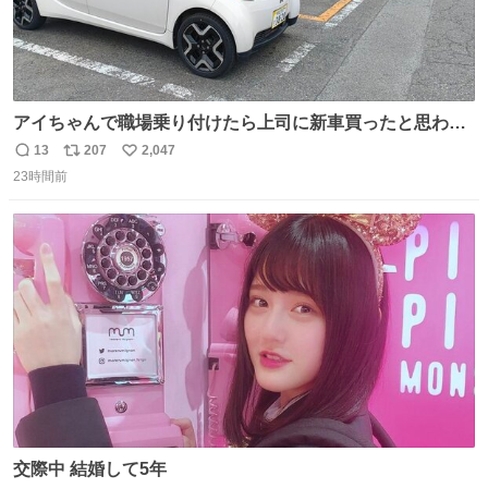
アイちゃんで職場乗り付けたら上司に新車買ったと思われ
たの嬉しすぎる。 20年落ちの車もやりようによっては新車
13
207
2,047
返
リ
い
っぽく見えるってことよ。 令和の車の横に並べても違和感
23時間前
信
ポ
い
ない平成18年式です。
数
ス
ね
ト
数
数
交際中 結婚して5年