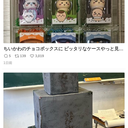
ちいかわのチョコボックスに ピッタリなケースやっと見つ
かった😭
5
139
3,019
返
リ
い
1日前
信
ポ
い
数
ス
ね
ト
数
数