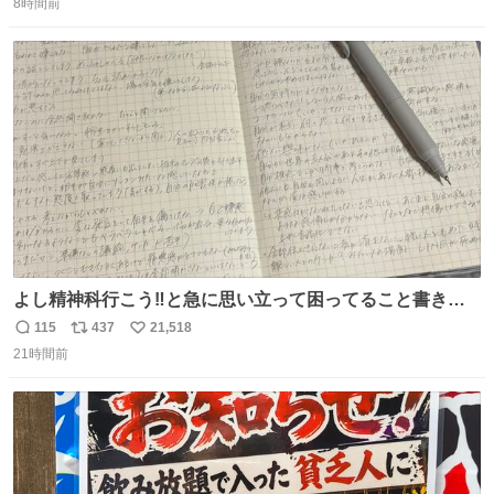
8時間前
信
ポ
い
数
ス
ね
ト
数
数
よし精神科行こう‼️と急に思い立って困ってること書き出
してたらペン止まらなくなってすごい勢いで埋まってワロ
115
437
21,518
返
リ
い
タ
21時間前
信
ポ
い
数
ス
ね
ト
数
数