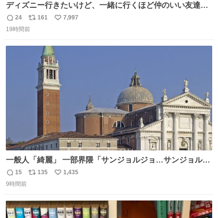
ディズニー行きたいけど、一緒に行くほど仲のいい友達が
居ない… ほんでこれ
24
161
7,997
返
リ
い
19時間前
信
ポ
い
数
ス
ね
ト
数
数
一般人「綺麗」 一部界隈「サンジョルジョ…サンジョルジ
ョマ…ジョルノジョバァーナ！！』
15
135
1,435
返
リ
い
9時間前
信
ポ
い
数
ス
ね
ト
数
数