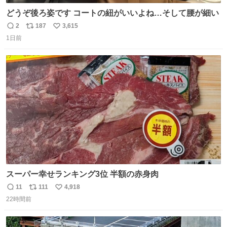
どうぞ後ろ姿です コートの紐がいいよね…そして腰が細い
2
187
3,615
返
リ
い
1日前
信
ポ
い
数
ス
ね
ト
数
数
スーパー幸せランキング3位 半額の赤身肉
11
111
4,918
返
リ
い
22時間前
信
ポ
い
数
ス
ね
ト
数