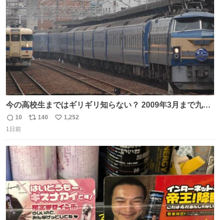
数
今の高校生まではギリギリ知らない？ 2009年3月まで九州
に寝台特急が走っていたことを
10
140
1,252
返
リ
い
1日前
信
ポ
い
数
ス
ね
ト
数
数