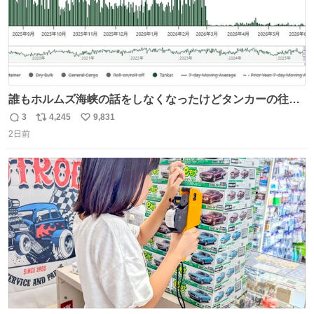
誰もホルムズ海峡の話をしなくなったけどタンカーの往来
は消滅したままですねと
3
4,245
9,831
返
リ
い
2日前
信
ポ
い
数
ス
ね
ト
数
数