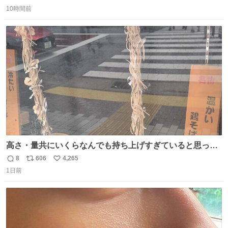
返
リ
い
ろい。 こういう何気ないネタが読めるのも昭和本の醍醐
10時間前
信
ポ
い
味。
数
ス
ね
ト
数
数
高さ・量共にいくらなんでも持ち上げすぎていると思って
撮影した写真
8
606
4,265
返
リ
い
1日前
信
ポ
い
数
ス
ね
ト
数
数