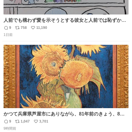
人前でも構わず愛を示そうとする彼女と人前では恥ずかし
いけど彼女を死ぬほど愛している彼氏 同士いませんか✋️
9
758
11,190
返
リ
い
1日前
信
ポ
い
数
ス
ね
ト
数
数
かつて兵庫県芦屋市にありながら、81年前のきょう、8月6
日の阪神大空襲の折に残念ながら焼失した、 #ゴッホ の幻
9
1,047
3,701
返
リ
い
の「 #ヒマワリ 」。 当館は、東京都にある武者小路実篤記
9時間前
信
ポ
い