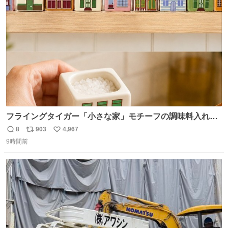
たが、飛ばないということは弱っていらっしゃるのでしょ
ト
数
数
うか…素敵すぎる
フライングタイガー「小さな家」モチーフの調味料入れ、
並べれば“デンマークの街並み”に ピンク・グリーン・テラ
8
903
4,967
返
リ
い
コッタの全9種 - fashion-press.net/news/149552
9時間前
信
ポ
い
数
ス
ね
ト
数
数