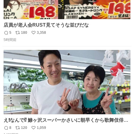
店員が老人会RUST見てそうな並びだな
5
180
3,358
返
リ
い
5時間前
信
ポ
い
数
ス
ね
ト
数
数
え❗️なんで⁉️ 鯵ヶ沢スーパーかさいに朝早くから歌舞伎俳優
の8代目尾上菊五郎さんが来店‼️旦那さんを亡くした姫子さ
8
120
1,059
返
リ
い