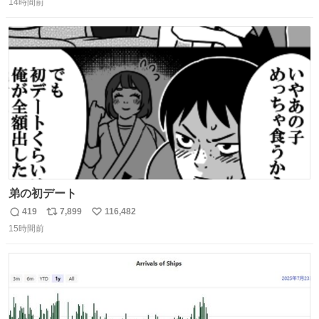
んを元気付けに来たそうです😄 わざわざ鯵ヶ沢赤石まで😅
14時間前
信
ポ
い
姫子さんもまさかのイケメン来店にさぞかしビックリした
数
ス
ね
でしょうね😆 #尾上菊五郎 #スーパーかさい
ト
数
数
弟の初デート
419
7,899
116,482
返
リ
い
15時間前
信
ポ
い
数
ス
ね
ト
数
数