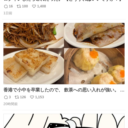
16
100
1,408
返
リ
い
1日前
信
ポ
い
数
ス
ね
ト
数
数
香港で小中を卒業したので、 飲茶への思い入れが強い。 常
に現地の味を探している。 横浜中華街まで行き、店を厳選
3
126
1,153
返
リ
い
すれば流石に出会えるけど、もっと近場で気軽に行ける店
20時間前
信
ポ
い
はないか。 代々木にあった。 多少違うかなというのもあっ
数
ス
ね
たけど、 総合的には満足。
ト
数
数