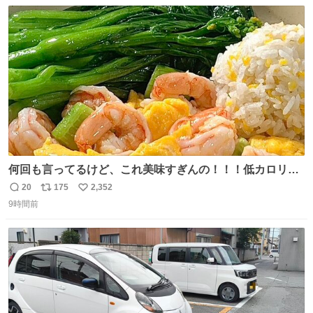
数
ス
ね
ト
数
数
何回も言ってるけど、これ美味すぎんの！！！低カロリー
で満足感エグいから一生食べてる😭
20
175
2,352
返
リ
い
9時間前
信
ポ
い
数
ス
ね
ト
数
数