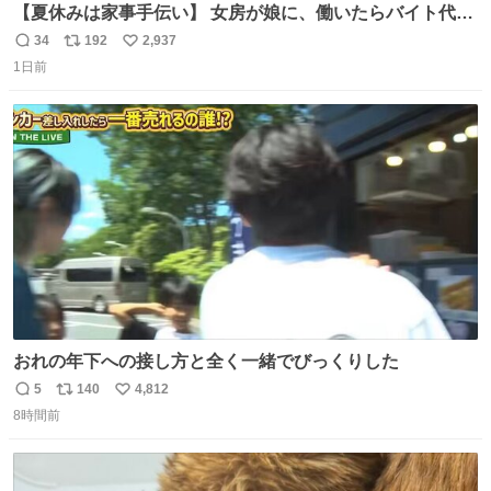
【夏休みは家事手伝い】 女房が娘に、働いたらバイト代も
らえば？と言ったら、娘は、いらない、と言って黙々と働
34
192
2,937
返
リ
い
いてくれました。 あとでソフトクリーム買ってやろうと思
1日前
信
ポ
い
いました。
数
ス
ね
ト
数
数
おれの年下への接し方と全く一緒でびっくりした
5
140
4,812
返
リ
い
8時間前
信
ポ
い
数
ス
ね
ト
数