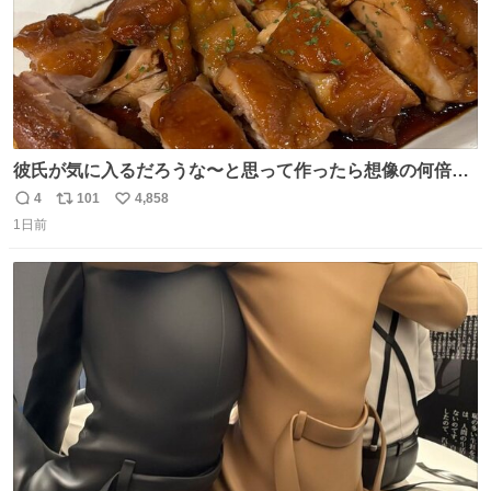
彼氏が気に入るだろうな〜と思って作ったら想像の何倍も
美味しい美味しい言ってくれて嬉しい
4
101
4,858
返
リ
い
1日前
信
ポ
い
数
ス
ね
ト
数
数