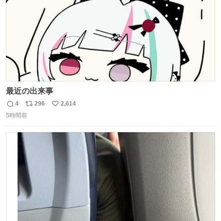
最近の出来事
4
296
2,614
返
リ
い
5時間前
信
ポ
い
数
ス
ね
ト
数
数