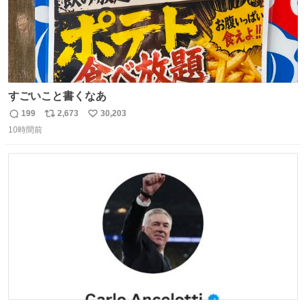
すごいこと書くなあ
199
2,673
30,203
返
リ
い
10時間前
信
ポ
い
数
ス
ね
ト
数
数