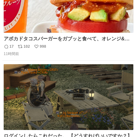
アボカドタコスバーガーをガブッと食べて、オレンジ&パ
ッションフルーツティーをグビッと飲んで、またアボカド
17
102
998
返
リ
い
タコスバーガーをガブッと食べて、またオレンジ＆パッシ
11時間前
信
ポ
い
ョンフルーツティーをグビッと飲んで…🍔🍹
数
ス
ね
ト
数
数
ログインしたらこれだった。 【どうすればいいですか？】