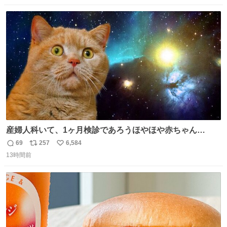
念館にご協力いただき、当時発行されたカラー印刷画集よ
数
ス
ね
り陶板で原寸大に再現し、2014年より展示しています。 #
ト
数
数
大塚国際美術館
産婦人科いて、1ヶ月検診であろうほやほや赤ちゃん👩‍🍼
と推定2,3歳の女の子👧🏻をワンオペで連れてるママがいる
69
257
6,584
返
リ
い
のだけども 女の子ずっとママの側から離れない…⁉️ 手を繋
13時間前
信
ポ
い
がなくてもうろちょろしないしママが歩いたらピクミンみ
数
ス
ね
たいにﾄﾃﾄﾃついてってるし逃走しないし脱走しないし逃げ
ト
数
数
ないし走ら文字数