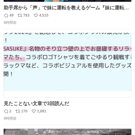
助手席から「声」で妹に運転を教えるゲーム『妹に運転を
教える』の最新映像が公開。危険だらけの道路で生き残れ
49
783
4,515
返
リ
い
るか news.denfaminicogamer.jp/news/260806s プレイヤ
8時間前
信
ポ
い
ーの声を聞いて反応する妹に、直接“口頭”で指示を出して
数
ス
ね
いく。妹のハンドリングには不安が残るが、事故を起こせ
ト
数
数
ば大爆発
見たことない文章で3回読んだ
2
170
1,081
返
リ
い
9時間前
信
ポ
い
数
ス
ね
ト
数