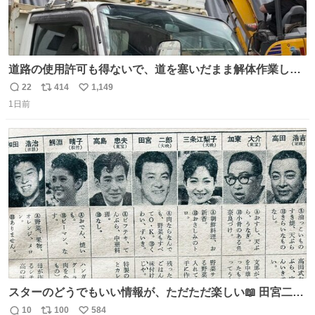
道路の使用許可も得ないで、道を塞いだまま解体作業して
る。 写真を撮ろうとしたら「勝手に写真撮るな馬鹿野郎」
22
414
1,149
返
リ
い
と罵倒されるなど。
1日前
信
ポ
い
数
ス
ね
ト
数
数
スターのどうでもいい情報が、ただただ楽しい📖 田宮二郎
の「食べものについてのおもしろい話」がほんとにおもし
10
100
584