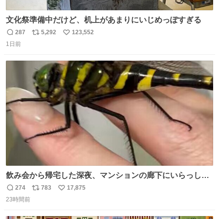
文化祭準備中だけど、机上があまりにいじめっぽすぎる
287
5,292
123,552
返
リ
い
1日前
信
ポ
い
数
ス
ね
ト
数
数
飲み会から帰宅した深夜、マンションの廊下にいらっしゃ
ったオニヤンマ様 まさかこんな都会でお会いできるなんて
274
783
17,875
返
リ
い
思っておらず大興奮しております かっこよすぎる 指を差し
23時間前
信
ポ
い
伸べると乗ってきてくれたのでひとまず一緒に帰宅しまし
数
ス
ね