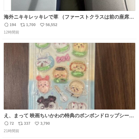
海外ニキキレッキレで草 （ファーストクラスは前の座席で
あるため）
194
1,700
56,552
返
リ
い
12時間前
信
ポ
い
数
ス
ね
ト
数
数
え、まって 映画ちいかわの特典のボンボンドロップシール
もうメルカリにでてるやん #ちいかわ
72
337
3,790
返
リ
い
21時間前
信
ポ
い