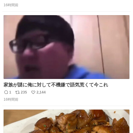
返
リ
い
16時間前
信
ポ
い
数
ス
ね
ト
数
数
家族が謎に俺に対して不機嫌で語気荒くて今これ
1
235
2,144
返
リ
い
16時間前
信
ポ
い
数
ス
ね
ト
数
数