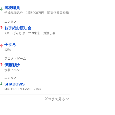
腫瘍でない
良性腫瘍
植物状態
国税職員
極めて重大な事態
重篤
医療事故
MBSニュース
懲戒免職処分
1億5000万円
関東信越国税局
知り合った
受け取り
税務調査
刑事告発
詐欺では
エンタメ
お手紙お渡し会
Y東
げんじぶ
Yes!東京
お渡し会
EBiDAN
ワンエン
子タろ
12%
アニメ・ゲーム
伊藤彩沙
水着イベント
エンタメ
SHADOWS
Mrs. GREEN APPLE
Mrs.
20位まで見る