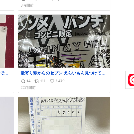
返
リ
い
8時間前
信
ポ
い
数
ス
ね
ト
数
数
で草
最寄り駅からのセブン えらいもん見つけてし
、内定
まった これ売ってくれへんかな… #浅井健
14
111
3,479
返
リ
い
て無意
一 #ポテチ #ロックの名盤
22時間前
信
ポ
い
数
ス
ね
ト
数
数