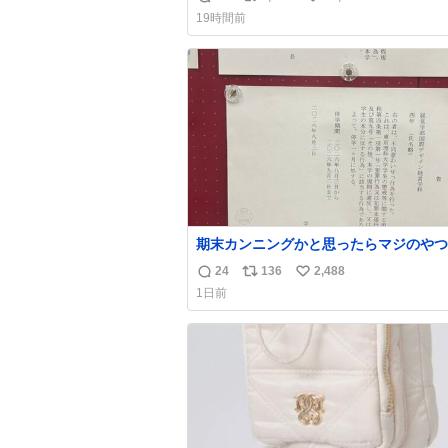
返
リ
い
19時間前
信
ポ
い
数
ス
ね
ト
数
数
期末カンニングかと思ったらマジのやつ
B4でIDMってことはおそらく就職だし
24
136
2,488
返
リ
い
取り消し？ それと夏休み期間の停学っ
1日前
味じゃね？
信
ポ
い
数
ス
ね
ト
数
数