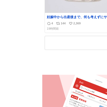
妊娠中から出産後まで、何も考えずにサ
持って行けるようなショルダーバッグが
4
144
2,369
返
リ
い
いな〜と思っていたのだけど snidelで
19時間前
くちゃピッタリなものを見つけたので買
信
ポ
い
た！✨ スマホと小物とペットボトルが入るの
数
ス
ね
最高すぎる🥹 しかもスマホ入れ独立し
ト
数
ファスナーない！地味に嬉しいやつ！！
数