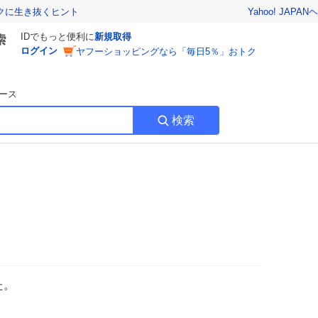
Yahoo! JAPAN
ヘ
トクに生き抜くヒント
IDでもっと便利に
新規取得
ログイン
ヤフーショッピングなら「毎日5％」おトク
ース
検索
た。