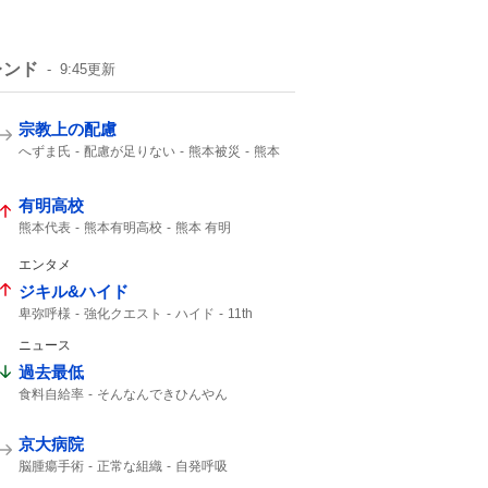
レンド
9:45
更新
宗教上の配慮
へずま氏
配慮が足りない
熊本被災
熊本
やめろ
SNS
炊き出し
有明高校
熊本代表
熊本有明高校
熊本 有明
逆転勝ち
有明 逆転
9回
宇治
エンタメ
ジキル&ハイド
卑弥呼様
強化クエスト
ハイド
11th
ニュース
過去最低
食料自給率
そんなんできひんやん
円安ホクホク
京大病院
脳腫瘍手術
正常な組織
自発呼吸
通常の生活
自発呼吸不能の重篤状態