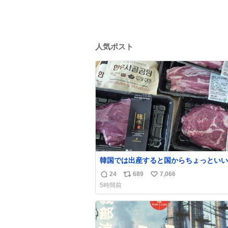
人気ポスト
韓国では出産すると国からちょっといい
届きます。産褥期に栄養を取れ！！！と
24
689
7,066
返
リ
い
メッセージをビシバシ感じる
5時間前
信
ポ
い
数
ス
ね
ト
数
数