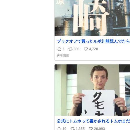
ブックオフで買ったルポ川崎読んでたら
の持ち主がラッパーになる決意をした形
3
391
4,720
返
リ
い
あってウケた
9時間前
信
ポ
い
数
ス
ね
ト
数
数
公式にトムホって書かされるトムホまだ
い
10
1,355
26,093