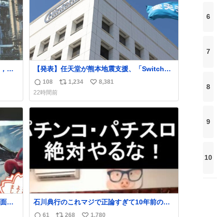
6
7
，前
【発表】任天堂が熊本地震支援、「Switch
跡が
2」など無償修理へ 保証切れでも対象
108
1,234
8,381
返
リ
い
8
news.livedoor.com/article/detail… 任天堂が
22時間前
令和8年熊本地震の被災者支援として、災害救
信
ポ
い
助法適用地域からの同社製品の修理につい
数
ス
ね
て、27年2月1日まで無償で対応すると発表し
ト
数
9
た。「Switch 2」や「Switch」「Joy-Con」
数
などが対象。
10
面白
石川典行のこれマジで正論すぎて10年前の自
分に言い聞かせたい
61
268
1,780