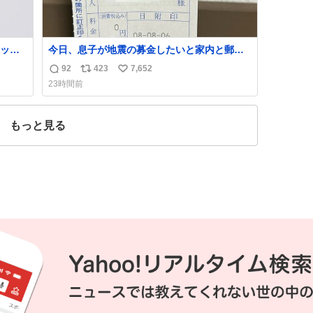
ッと
今日、息子が地震の募金したいと家内と郵便
欲し
局に行ったみたいです。おもちゃとか買う選
92
423
7,652
返
リ
い
めちゃ
択肢もあったと思うけど、自分で貯めてた2万
23時間前
っ
円を役に立てて欲しい、みんなも元気になっ
信
ポ
い
て欲しいと。家内も一緒に募金したので、自
数
ス
ね
てるし
分も何かできたらなぁと思いました。
ト
数
もっと見る
！
数