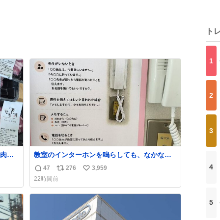
ト
1
2
3
肉が
教室のインターホンを鳴らしても、なかなか
いう
誰も出ないことがあります…。 もしかすると
4
47
276
3,959
返
リ
い
「電話の出方」に困っているのかもしれませ
22時間前
ん。 そこで「何を話せばいいか」が見える手
信
ポ
い
引きを用意して、安心して電話に出られるよ
数
ス
ね
うにします。 インターホンの応対も大切なコ
5
ト
数
ミュニケーションの学びです。
数