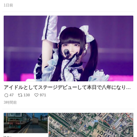
返
リ
い
1日前
信
ポ
い
数
ス
ね
ト
数
数
アイドルとしてステージデビューして本日で八年になりま
した。これからもここに居続けられますように❤︎
47
130
971
返
リ
い
3時間前
信
ポ
い
数
ス
ね
ト
数
数