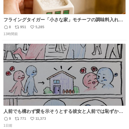
フライングタイガー「小さな家」モチーフの調味料入れ、
並べれば“デンマークの街並み”に ピンク・グリーン・テラ
8
951
5,285
返
リ
い
コッタの全9種 - fashion-press.net/news/149552
13時間前
信
ポ
い
数
ス
ね
ト
数
数
人前でも構わず愛を示そうとする彼女と人前では恥ずかし
いけど彼女を死ぬほど愛している彼氏 同士いませんか✋️
9
771
11,373
返
リ
い
1日前
信
ポ
い