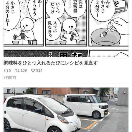
数
調味料をひとつ入れるたびにレシピを見直す
5
109
914
返
リ
い
7時間前
信
ポ
い
数
ス
ね
ト
数
数