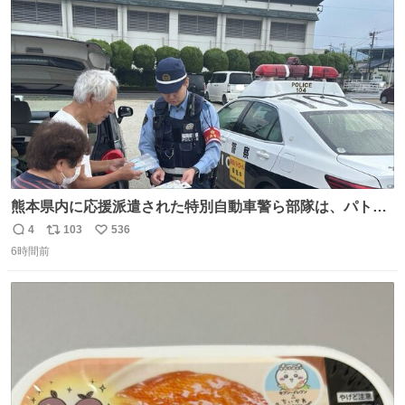
ト
数
数
熊本県内に応援派遣された特別自動車警ら部隊は、パトロ
ールを通じて車中泊者への声掛けも行っています。写真
4
103
536
返
リ
い
は、福岡県警察の特別自動車警ら部隊が八代警察署管内の
6時間前
信
ポ
い
車中泊者に対して、熱中症について注意喚起する様子で
数
ス
ね
す。こまめな水分・塩分補給を行ってください。 #令和８
ト
数
数
年熊本地震 #福岡県警察