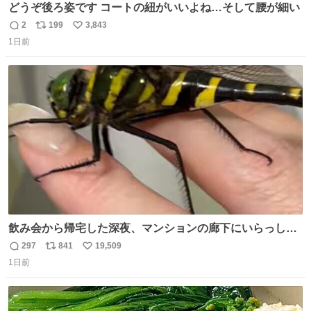
どうぞ後ろ姿です コートの紐がいいよね…そして腰が細い
2
199
3,843
返
リ
い
1日前
信
ポ
い
数
ス
ね
ト
数
数
飲み会から帰宅した深夜、マンションの廊下にいらっしゃ
ったオニヤンマ様 まさかこんな都会でお会いできるなんて
297
841
19,509
返
リ
い
思っておらず大興奮しております かっこよすぎる 指を差し
1日前
信
ポ
い
伸べると乗ってきてくれたのでひとまず一緒に帰宅しまし
数
ス
ね
たが、飛ばないということは弱っていらっしゃるのでしょ
ト
数
数