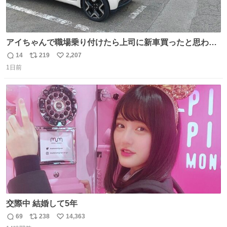
アイちゃんで職場乗り付けたら上司に新車買ったと思われ
たの嬉しすぎる。 20年落ちの車もやりようによっては新車
14
219
2,207
返
リ
い
っぽく見えるってことよ。 令和の車の横に並べても違和感
1日前
信
ポ
い
ない平成18年式です。
数
ス
ね
ト
数
数
交際中 結婚して5年
69
238
14,363
返
リ
い