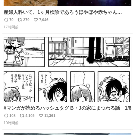
産婦人科いて、1ヶ月検診であろうほやほや赤ちゃん👩‍🍼
と推定2,3歳の女の子👧🏻をワンオペで連れてるママがいる
70
279
7,046
返
リ
い
のだけども 女の子ずっとママの側から離れない…⁉️ 手を繋
17時間前
信
ポ
い
がなくてもうろちょろしないしママが歩いたらピクミンみ
数
ス
ね
たいにﾄﾃﾄﾃついてってるし逃走しないし脱走しないし逃げ
ト
数
数
ないし走ら文字数
#マンガが読めるハッシュタグ B・Jの家にまつわる話 1/6
108
4,105
11,361
返
リ
い
10時間前
信
ポ
い
数
ス
ね