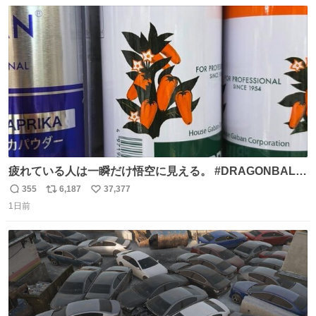
数
ス
ね
ト
数
数
疲れている人は一瞬だけ悟空に見える。 #DRAGONBALL
#ドラゴンボール
355
6,187
37,377
返
リ
い
1日前
信
ポ
い
数
ス
ね
ト
数
数