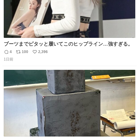
ブーツまでピタッと履いてこのヒップライン…強すぎる。
4
100
2,396
返
リ
い
1日前
信
ポ
い
数
ス
ね
ト
数
数