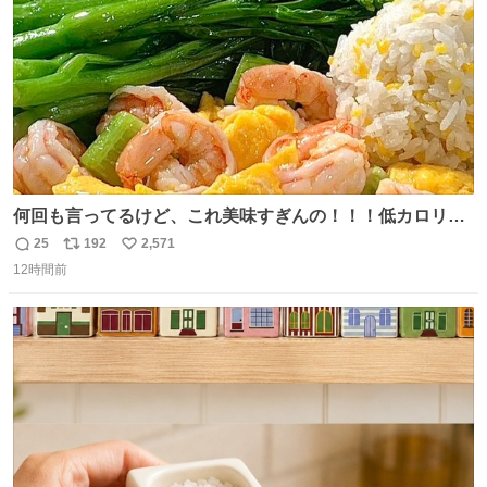
うか…素敵すぎる
何回も言ってるけど、これ美味すぎんの！！！低カロリー
で満足感エグいから一生食べてる😭
25
192
2,571
返
リ
い
12時間前
信
ポ
い
数
ス
ね
ト
数
数