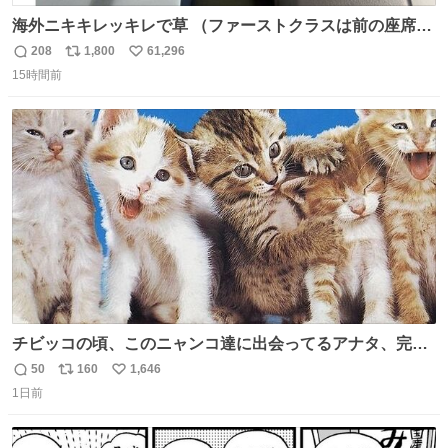
海外ニキキレッキレで草 （ファーストクラスは前の座席で
あるため）
208
1,800
61,296
返
リ
い
15時間前
信
ポ
い
数
ス
ね
ト
数
数
チビッコの頃、このニャンコ達に出会ってるアナタ、完全
なる同世代（笑） #70年代 #80年代 #昭和レトロ
50
160
1,646
返
リ
い
1日前
信
ポ
い
数
ス
ね
ト
数