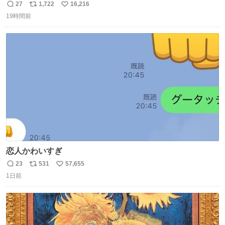
てた
27
1,722
16,216
返
リ
い
19時間前
信
ポ
い
数
ス
ね
ト
数
数
恋人かわいすぎ
23
531
57,655
返
リ
い
1日前
信
ポ
い
数
ス
ね
ト
数
数