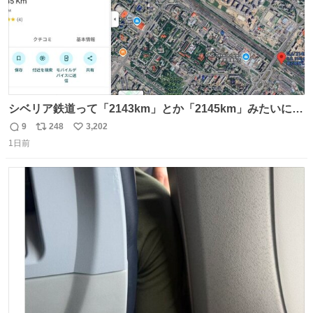
シベリア鉄道って「2143km」とか「2145km」みたいに、
モスクワからの距離名そのままの駅名があるんですね。
9
248
3,202
返
リ
い
1日前
信
ポ
い
数
ス
ね
ト
数
数