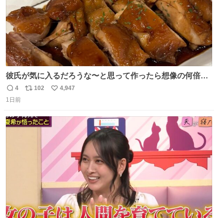
彼氏が気に入るだろうな〜と思って作ったら想像の何倍も
美味しい美味しい言ってくれて嬉しい
4
102
4,947
返
リ
い
1日前
信
ポ
い
数
ス
ね
ト
数
数