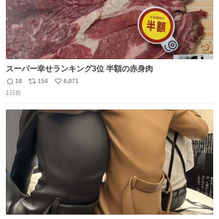
スーパー幸せランキング3位 半額の赤身肉
18
154
6,071
返
リ
い
1日前
信
ポ
い
数
ス
ね
ト
数
数