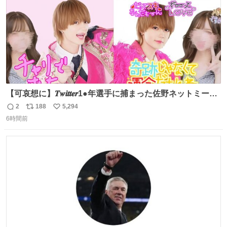
【可哀想に】𝑻𝒘𝒊𝒕𝒕𝒆𝒓1●年選手に捕まった佐野ネットミーム
勇斗さんのコラボプリ
2
188
5,294
返
リ
い
6時間前
信
ポ
い
数
ス
ね
ト
数
数