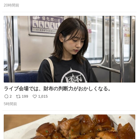
返
リ
い
持ってるだけでコーデが格上げされる。
20時間前
信
ポ
い
数
ス
ね
ト
数
数
ライブ会場では、財布の判断力がおかしくなる。
2
199
1,015
返
リ
い
5時間前
信
ポ
い
数
ス
ね
ト
数
数