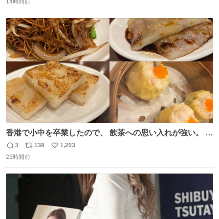
14時間前
信
ポ
い
数
ス
ね
ト
数
数
香港で小中を卒業したので、 飲茶への思い入れが強い。 常
に現地の味を探している。 横浜中華街まで行き、店を厳選
3
138
1,203
返
リ
い
すれば流石に出会えるけど、もっと近場で気軽に行ける店
23時間前
信
ポ
い
はないか。 代々木にあった。 多少違うかなというのもあっ
数
ス
ね
たけど、 総合的には満足。
ト
数
数