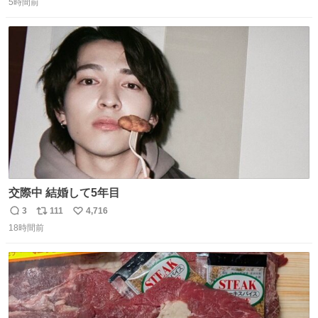
優秀な母親ではないかもしれません。でも、だからこそ、
5時間前
信
ポ
い
私はそういう母親が大好きです。今も昔もすごくリラック
数
ス
ね
スします。「優秀」と「良い」は別なんですよね。 1/2
ト
数
数
交際中 結婚して5年目
3
111
4,716
返
リ
い
18時間前
信
ポ
い
数
ス
ね
ト
数
数