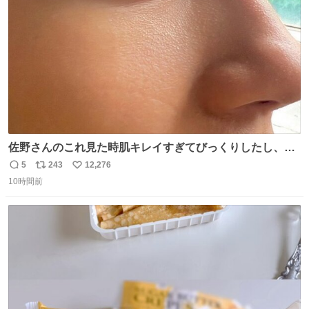
数
佐野さんのこれ見た時肌キレイすぎてびっくりしたし、や
はりアイドルって体型･肌管理すごすぎる
5
243
12,276
返
リ
い
10時間前
信
ポ
い
数
ス
ね
ト
数
数