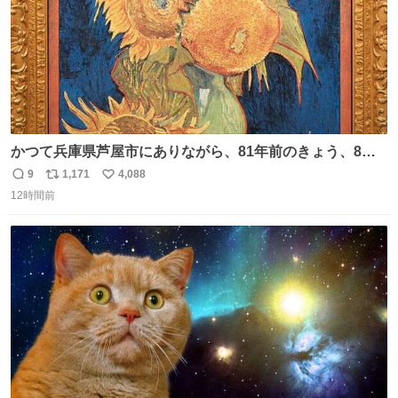
かつて兵庫県芦屋市にありながら、81年前のきょう、8月6
日の阪神大空襲の折に残念ながら焼失した、 #ゴッホ の幻
9
1,171
4,088
返
リ
い
の「 #ヒマワリ 」。 当館は、東京都にある武者小路実篤記
12時間前
信
ポ
い
念館にご協力いただき、当時発行されたカラー印刷画集よ
数
ス
ね
り陶板で原寸大に再現し、2014年より展示しています。 #
ト
数
数
大塚国際美術館