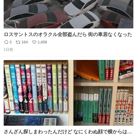
ロスサントスのオラクル全部盗んだら 街の車居なくなった
3
104
1,458
返
リ
い
1日前
信
ポ
い
数
ス
ね
ト
数
数
さんざん探しまわったんだけど なにくわぬ顔で横からはえ