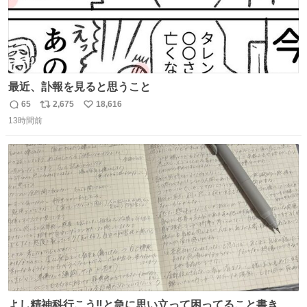
最近、訃報を見ると思うこと
65
2,675
18,616
返
リ
い
13時間前
信
ポ
い
数
ス
ね
ト
数
数
よし精神科行こう‼️と急に思い立って困ってること書き出