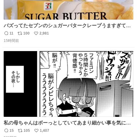
バズってたセブンのシュガーバタークレープうますぎて
7NOWで買い溜め🛒💭
11
100
2,981
返
リ
い
15時間前
信
ポ
い
数
ス
ね
ト
数
数
私の母ちゃんはボーっとしていてあまり細かい事を気にし
ません。優秀な人の多い現代の価値観から見ると、あまり
15
105
1,407
返
リ
い