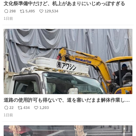
文化祭準備中だけど、机上があまりにいじめっぽすぎる
298
5,495
129,534
返
リ
い
1日前
信
ポ
い
数
ス
ね
ト
数
数
道路の使用許可も得ないで、道を塞いだまま解体作業して
る。 写真を撮ろうとしたら「勝手に写真撮るな馬鹿野郎」
22
434
1,203
返
リ
い
と罵倒されるなど。
1日前
信
ポ
い
数
ス
ね
ト
数