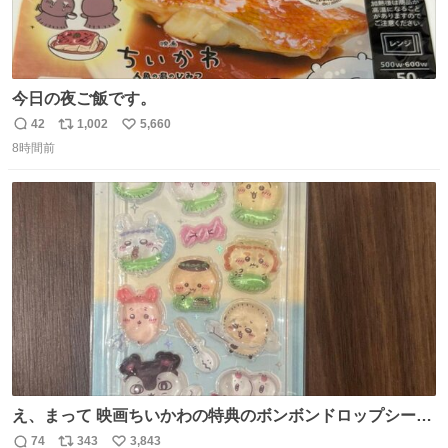
今日の夜ご飯です。
42
1,002
5,660
返
リ
い
8時間前
信
ポ
い
数
ス
ね
ト
数
数
え、まって 映画ちいかわの特典のボンボンドロップシール
もうメルカリにでてるやん #ちいかわ
74
343
3,843