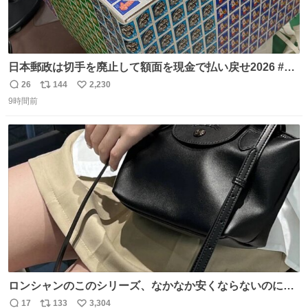
日本郵政は切手を廃止して額面を現金で払い戻せ2026 #日
本郵政 @JapanPostHD_PR
26
144
2,230
返
リ
い
9時間前
信
ポ
い
数
ス
ね
ト
数
数
ロンシャンのこのシリーズ、なかなか安くならないのにセ
ール価格になってる🖤✨レザーなのが反則級にかわいい。
17
133
3,304