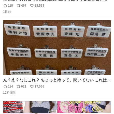
してたらペン止まらなくなってすごい勢いで埋まってワロ
118
497
23,533
返
リ
い
タ
1日前
信
ポ
い
数
ス
ね
ト
数
数
ん？え？なにこれ？ ちょっと待って、聞いてない これは販
売されているのもですか？
114
621
17,036
返
リ
い
12時間前
信
ポ
い
数
ス
ね
ト
数
数