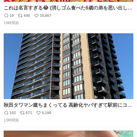
これは名言すぎる😂 (消しゴム食べた6歳の弟を思い出しな
がら)
19
448
10,667
返
リ
い
19時間前
信
ポ
い
数
ス
ね
ト
数
数
秋田タワマン建ちまくってる 高齢化ヤバすぎて駅前にコン
パクトシティつくって高齢者を住ませる考えらしい 病院も
102
671
6,186
返
リ
い
全部駅前にある
13時間前
信
ポ
い
数
ス
ね
ト
数