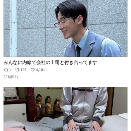
数
ナン旅行2026
みんなに内緒で会社の上司と付き合ってます
1
126
4,101
返
リ
い
23時間前
信
ポ
い
数
ス
ね
ト
数
数