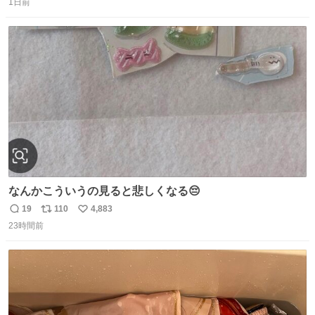
1日前
信
ポ
い
数
ス
ね
ト
数
数
なんかこういうの見ると悲しくなる😔
19
110
4,883
返
リ
い
23時間前
信
ポ
い
数
ス
ね
ト
数
数