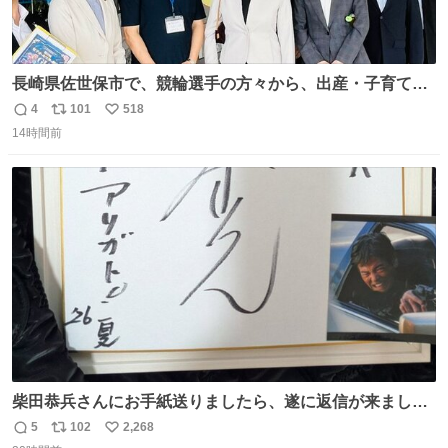
長崎県佐世保市で、競輪選手の方々から、出産・子育てと
の両立、引退後のキャリア、オリンピック種目でもある自
4
101
518
返
リ
い
転車競技の練習環境改善、自転車と地域活性化など色々な
14時間前
信
ポ
い
お話を伺いました。
数
ス
ね
ト
数
数
柴田恭兵さんにお手紙送りましたら、遂に返信が来ました
ー🫨 図々しくも下敷きにもサインをお願いしたら名前入り
5
102
2,268
返
リ
い