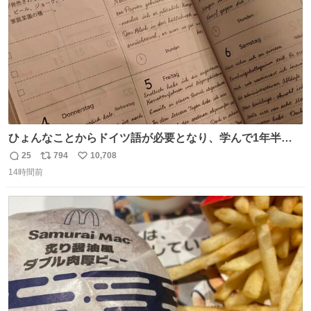
ひょんなことからドイツ語が必要となり、学んで1年半に
なる。 ちなみに最初の半年で『必携ドイツ文法総まとめ』
25
794
10,708
返
リ
い
と『重要単語4000』を数十周して丸暗記した。読み書きに
14時間前
信
ポ
い
困らなくなり、日記も8ヶ月続けて書ける量はこの通り。
数
ス
ね
Geminiの添削もエラーの指摘は激減し、上級の表現を教え
ト
数
数
てもらう今日この頃。