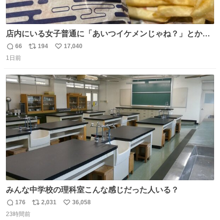
店内にいる女子普通に「あいつイケメンじゃね？」とか
「スマホの持ち方きもw」とか大声で騒いでて怖い
66
194
17,040
返
リ
い
1日前
信
ポ
い
数
ス
ね
ト
数
数
みんな中学校の理科室こんな感じだった人いる？
176
2,031
36,058
返
リ
い
23時間前
信
ポ
い