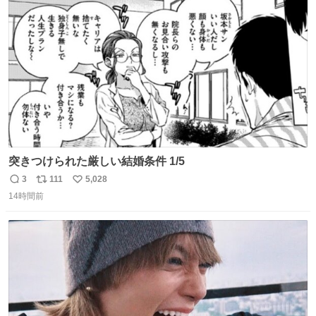
ト
数
数
突きつけられた厳しい結婚条件 1/5
3
111
5,028
返
リ
い
14時間前
信
ポ
い
数
ス
ね
ト
数
数