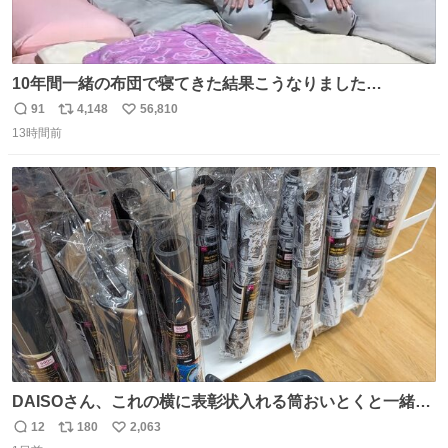
10年間一緒の布団で寝てきた結果こうなりました…
91
4,148
56,810
返
リ
い
13時間前
信
ポ
い
数
ス
ね
ト
数
数
DAISOさん、これの横に表彰状入れる筒おいとくと一緒に
売れますのでご検討下さい
12
180
2,063
返
リ
い