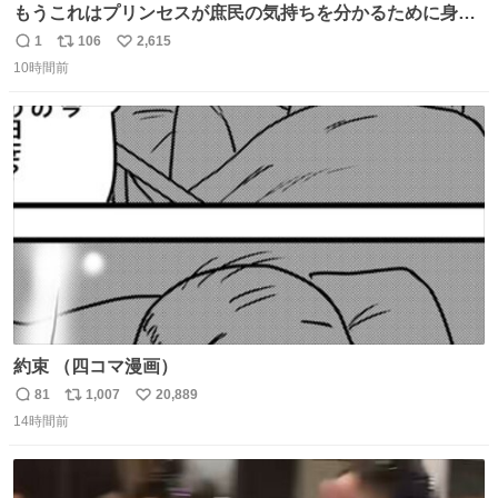
もうこれはプリンセスが庶民の気持ちを分かるために身分
を隠して高校に入学するドキドキハラハラ学園ラブコメな
1
106
2,615
返
リ
い
んだって
10時間前
信
ポ
い
数
ス
ね
ト
数
数
約束 （四コマ漫画）
81
1,007
20,889
返
リ
い
14時間前
信
ポ
い
数
ス
ね
ト
数