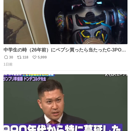
中学生の時（26年前）にペプシ買ったら当たったC-3POが
出てきたw しかもまだ音出るし！ で、こういうのって意外
30
118
5,999
返
リ
い
とプレミア価格にはなってないのよね〜きっと
1日前
信
ポ
い
数
ス
ね
ト
数
数