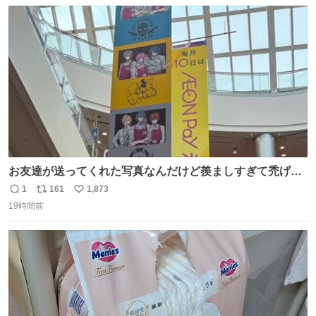
数
ス
ね
ト
数
数
お友達が送ってくれた写真なんだけど羨ましすぎて禿げそ
う
1
161
1,873
返
リ
い
19時間前
信
ポ
い
数
ス
ね
ト
数
数