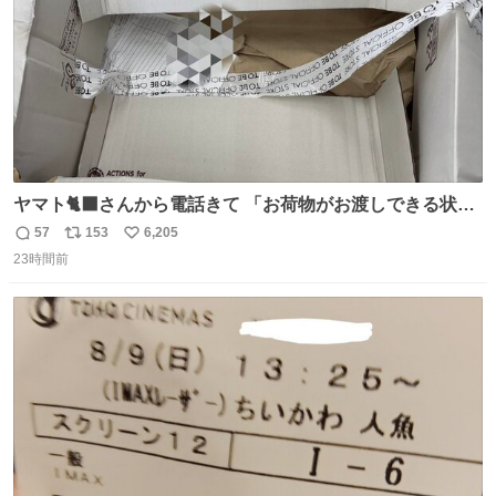
ヤマト🐈‍⬛さんから電話きて 「お荷物がお渡しできる状況
でない程潰れてまして」って えっ😳 見に行くとこの状態
57
153
6,205
返
リ
い
😭 海渡ってくる時に潰れたっぽい 「一旦戻して新しいの
23時間前
信
ポ
い
送ってもらいます」みたいに言ってたから 在庫ないし💦 っ
数
ス
ね
て事で中身無事だったから連れて帰って来た😅 壊れる物な
ト
数
数
くて良かった