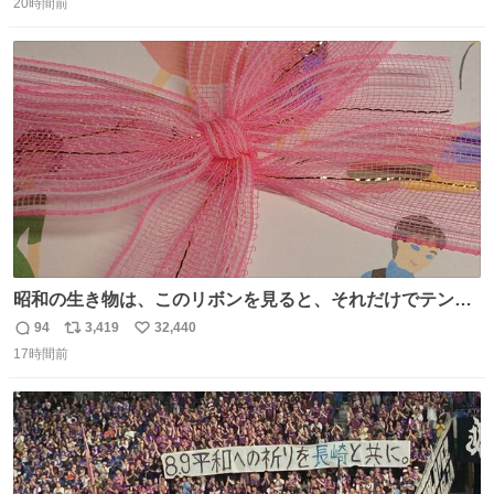
で頂けました マジ嬉しい 即、額とアクリルケースに入れて
20時間前
信
ポ
い
保存しました 本当にファン想いの律儀な方だ 大切にします
数
ス
ね
🙂‍↕️ #柴田恭兵さん
ト
数
数
昭和の生き物は、このリボンを見ると、それだけでテンシ
ョンが上がるのである。
94
3,419
32,440
返
リ
い
17時間前
信
ポ
い
数
ス
ね
ト
数
数