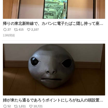
帰りの東北新幹線で、カバンに電子たばこ隠し持って座席
で吸ってる人がいて終わった。車内はたばこの匂いが充満
27
415
2,107
返
リ
い
していてデッキへ避難中。 その人の一つ後ろの席を予約し
13時間前
信
ポ
い
てしまって詰んでます。 電子たばこならわからないとでも
数
ス
ね
思ってるの？信じられない。
ト
数
数
姉が来たら通るであろうポイントにしろがね人の頭設置し
といたら防音室いても聞こえるくらいの声量で驚いてて笑
52
1,011
10,721