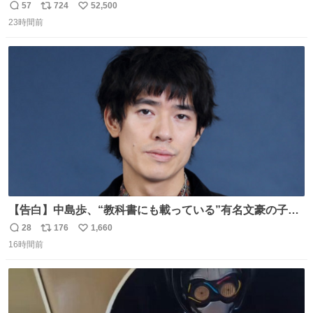
なかったのかガチで気になってきてやばい勉強どころじゃ
57
724
52,500
返
リ
い
ない
23時間前
信
ポ
い
数
ス
ね
ト
数
数
【告白】中島歩、“教科書にも載っている”有名文豪の子孫
だった「ばぁばのじぃじ」
28
176
1,660
返
リ
い
news.livedoor.com/article/detail… 中島は明治時代の文
16時間前
信
ポ
い
豪・国木田独歩の玄孫だという。国木田との関係は「ばあ
数
ス
ね
ちゃんのじいちゃん」だとし、“歩”という名前も独歩から
ト
数
数
取られているとのこと。