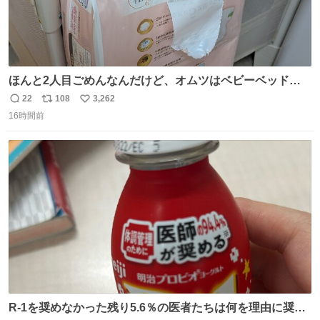
ほんと2人目ごめんなんだけど、オムツはベビーベッドにS
字フックで吊るしてる😂
22
108
3,262
返
リ
い
16時間前
信
ポ
い
数
ス
ね
ト
数
数
R-1を奨めなかった残り5.6％の医者たちは何を理由に奨め