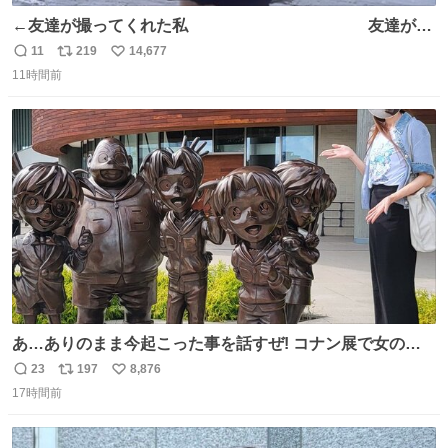
←友達が撮ってくれた私 友達が描
いてくれた私→
11
219
14,677
返
リ
い
11時間前
信
ポ
い
数
ス
ね
ト
数
数
あ…ありのまま今起こった事を話すぜ! コナン展で女の子
に 「千速さんですか！？」 と声をかけられた。 あぁ鞄の
23
197
8,876
返
リ
い
装飾かなと思ったら 「背も高いし見た目もすごく千速さん
17時間前
信
ポ
い
だと思いました！」 それでは聞いてください。 ＿人人人人
数
ス
ね
人＿ ＞今日は私服＜ ￣Y^Y^Y^Y^Y^￣ #白樹鳥取大阪コ
ト
数