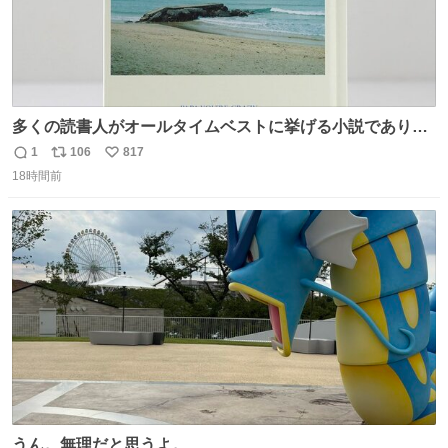
多くの読書人がオールタイムベストに挙げる小説でありな
がら長いこと絶版になっていた本書、思い入れの深い小さ
1
106
817
返
リ
い
な版元さんからとても美しい装丁で復刊されました。い
18時間前
信
ポ
い
や〜素晴らしいですね。 パパ・ユーア クレイジー
数
ス
ね
rebelbooks.theshop.jp/items/153696070
ト
数
数
うん。無理だと思うよ。