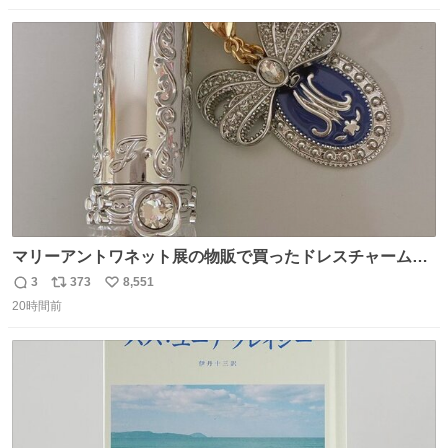
数
ス
ね
ト
数
数
マリーアントワネット展の物販で買ったドレスチャームを
流行りのめじるしアクセサリーにして、リップにつけた
3
373
8,551
返
リ
い
り、同じく物販で購入したシュシュにつけたりしています
20時間前
信
ポ
い
💄💎
数
ス
ね
ト
数
数