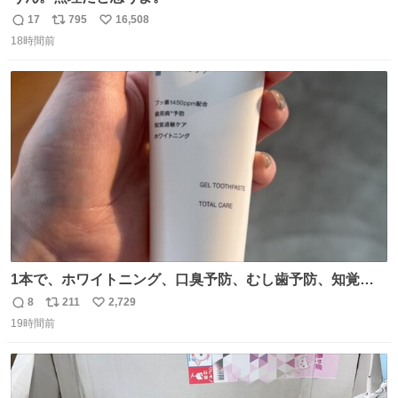
17
795
16,508
返
リ
い
18時間前
信
ポ
い
数
ス
ね
ト
数
数
1本で、ホワイトニング、口臭予防、むし歯予防、知覚過
敏ケア、歯周病（歯肉炎・歯周炎）の予防ができる、歯み
8
211
2,729
返
リ
い
がきジェルが新登場。 muji.com/jp/ja/store/cm…
19時間前
信
ポ
い
数
ス
ね
ト
数
数