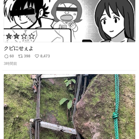
クビにせぇよ
60
398
8,473
返
リ
い
3時間前
信
ポ
い
数
ス
ね
ト
数
数