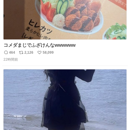
コメダまじでふざけんなwwwwww
464
2,126
58,099
返
リ
い
22時間前
信
ポ
い
数
ス
ね
ト
数
数