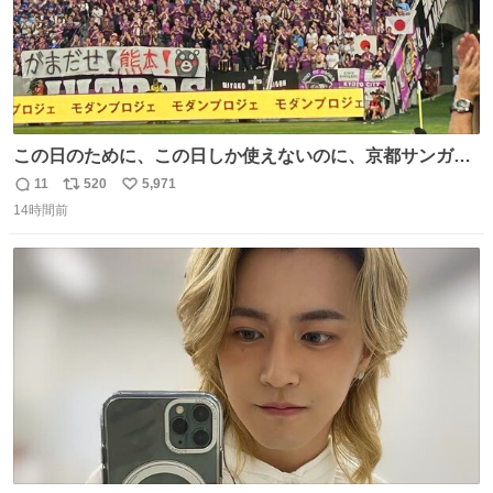
この日のために、この日しか使えないのに、京都サンガサ
ポさん本当にありがとうございます。
11
520
5,971
返
リ
い
14時間前
信
ポ
い
数
ス
ね
ト
数
数