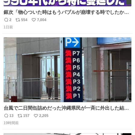
銀次「物心ついた時はもうバブルが崩壊する時でしたか
ら。不況の中に育ち、自分の好きなことをして、夢を叶え
2
554
7,004
返
リ
い
なさいと、いうふうに言われました。その1990年代から特
1日前
信
ポ
い
に蔓延しましたこの個人主義教育が生み出した化け物、そ
数
ス
ね
れが私 渡辺銀次でございます」
ト
数
数
youtu.be/QBDnUH0BFPQ
台風で二日間缶詰めだった沖縄県民が一斉に外出した結
果、パルコの駐車場フル満車🤣
13
157
2,205
返
リ
い
19時間前
信
ポ
い
数
ス
ね