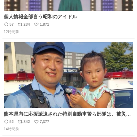
個人情報全部言う昭和のアイドル
57
234
1,871
返
リ
い
12時間前
信
ポ
い
数
ス
ね
ト
数
数
熊本県内に応援派遣された特別自動車警ら部隊は、被災場
所のみならず、避難所も回りながらパトロールを行ってい
52
842
7,377
返
リ
い
ます。写真は、京都府警察の特別自動車警ら部隊が、上益
14時間前
信
ポ
い
城郡御船町内で避難している方々と交流している様子で