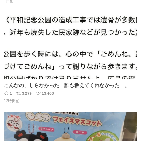
1日前
信
ポ
い
数
ス
ね
ト
数
数
こんなの、しらなかった…誰も教えてくれなかった…。
1
3,279
13,463
返
リ
い
12時間前
信
ポ
い
数
ス
ね
ト
数
数