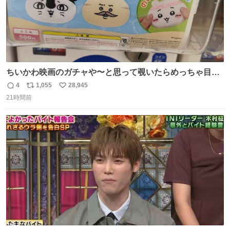
ちいかわ映画のガチャや〜と思って覗いたらめっちゃ目合
って気まずい
4
1,055
28,945
返
リ
い
21時間前
信
ポ
い
数
ス
ね
ト
数
数