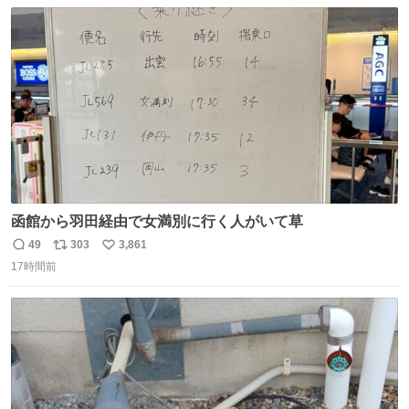
数
ス
ね
す。 #令和８年熊本地震 #京都府警察
ト
数
数
函館から羽田経由で女満別に行く人がいて草
49
303
3,861
返
リ
い
17時間前
信
ポ
い
数
ス
ね
ト
数
数