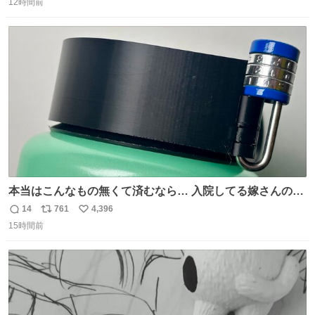
12時間前
信
ポ
い
数
ス
ね
ト
数
数
本当はこんなもの無くて済むなら… 入院してる嫁さんの病
棟、共同の冷蔵庫の中身を勝手に触る輩がおるのだけど、
14
761
4,396
返
リ
い
ナルゲンボトルの中身が減っている事案が起きたらしい。
15時間前
信
ポ
い
水に何か入れられても嫌なので3Dプリンタで 『鍵を開け
数
ス
ね
ないと蓋が回せないやつ』を作ったぞ…
ト
数
数