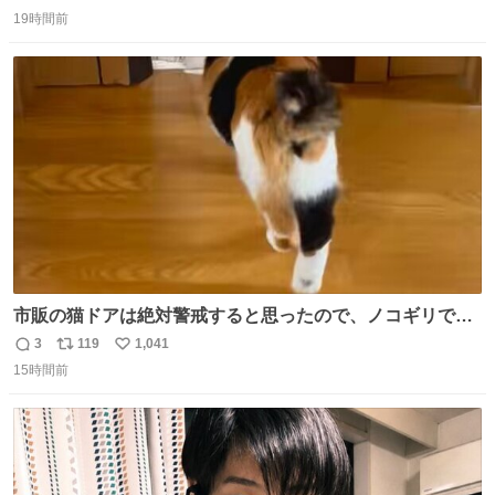
返
リ
い
か？ 九州の夏といえば、これ！ 地元の定番でも、旅先で出
19時間前
信
ポ
い
会ったお気に入りでも、ぜひ教えてください🍨
数
ス
ね
ト
数
数
市販の猫ドアは絶対警戒すると思ったので、ノコギリで無
理やりドアを切り取って作った、にゃんころ専用の猫のれ
3
119
1,041
返
リ
い
ん
15時間前
信
ポ
い
数
ス
ね
ト
数
数