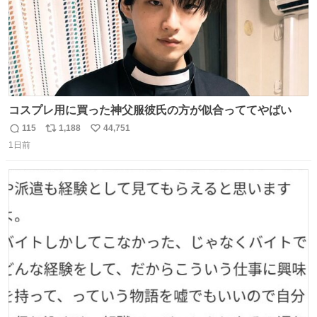
コスプレ用に買った神父服彼氏の方が似合っててやばい
115
1,188
44,751
返
リ
い
1日前
信
ポ
い
数
ス
ね
ト
数
数