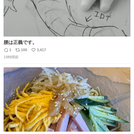
腰は正義です。
1
100
3,417
返
リ
い
19時間前
信
ポ
い
数
ス
ね
ト
数
数