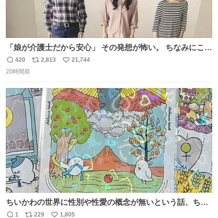
「娘が介護士だから安心」 その発想が怖い。 ちなみにこの
ポスターは、介護職の求人や転職支援をしている会社のポ
420
2,813
21,744
返
リ
い
スターらしい。
20時間前
信
ポ
い
数
ス
ね
ト
数
数
ちいかわの世界に性別や性愛の概念が無いという話、ちい
かわタロットでも恋人・女帝・女教皇あたりは性別を意識
1
229
1,805