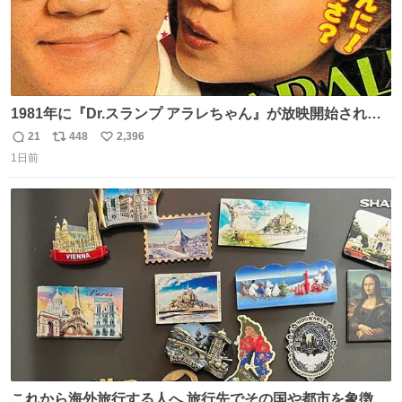
1981年に『Dr.スランプ アラレちゃん』が放映開始された
直後の鳥山明さんと、小山茉美さんです。
21
448
2,396
返
リ
い
1日前
信
ポ
い
数
ス
ね
ト
数
数
これから海外旅行する人へ 旅行先でその国や都市を象徴す