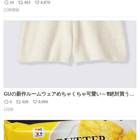
できるんですよねビフォーアフター
10
463
6,870
返
リ
い
21時間前
信
ポ
い
数
ス
ね
ト
数
数
GUの新作ルームウェアめちゃくちゃ可愛い～❣️絶対買うぞ
🪿🤍 9月下旬発売🪄
4
428
6,966
返
リ
い
1日前
信
ポ
い
数
ス
ね
ト
数
数