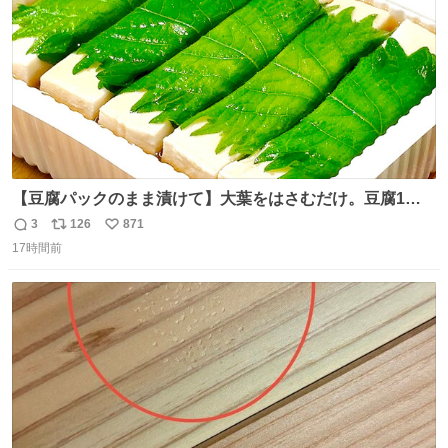
【豆腐パックのまま漬けて】大葉をはさむだけ。豆腐1
丁、秒でなくなる 豆腐に大葉をはさんで、めんつゆに漬け
3
126
871
返
リ
い
るだけ。冷蔵庫で置くだけで味がしみ込み、さっぱりなの
17時間前
信
ポ
い
に満足感のある一品に。火を使わず5分で仕込める、忙し
数
ス
ね
い日にもぴったりの大葉と豆腐の漬けレシピです。 詳しく
ト
数
数
はリプ欄を見てね👇