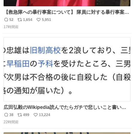
【救急隊への暴行事案について】 隊員に対する暴行事案
が、令和7年度の6件に対し、令和8年度は現在既に4件発生
52
1,654
5,951
返
リ
い
しています。 特に、この4日間で救急隊員に対する暴行事
17時間前
信
ポ
い
案が立て続けに2件発生しています。 このような行為に対
数
ス
ね
して隊員の安全を守るために、法的措置も辞さず毅然と対
ト
数
数
応していきます。
広田弘毅のWikipedia読んでたらガチで悲しいこと書いて
あって辛い
38
499
13,224
返
リ
い
22時間前
信
ポ
い
数
ス
ね