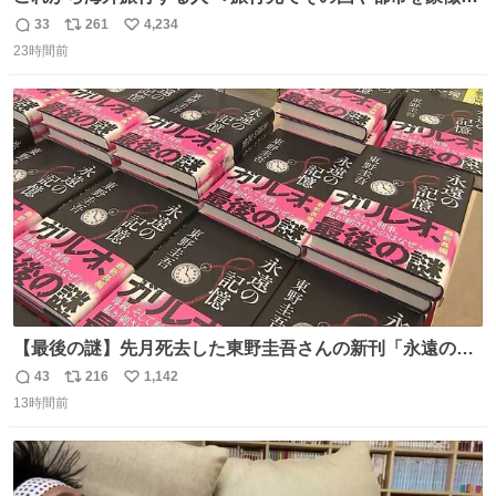
る マグネットを買って欲しい。 僕は交換留学してた1年間
33
261
4,234
返
リ
い
で20カ国回ったけど、旅行先で必ずマグネットを買い、今
23時間前
信
ポ
い
は家の冷蔵庫に貼ってる。 交換留学が終わって1年経つけ
数
ス
ね
どそれぞれのマグネットを見る度に旅の思い出が鮮明によ
ト
数
数
みがえります。
【最後の謎】先月死去した東野圭吾さんの新刊「永遠の記
憶」発売 代表作「ガリレオ」シリーズ最新作
43
216
1,142
返
リ
い
news.livedoor.com/article/detail… 68歳で亡くなった作家
13時間前
信
ポ
い
の東野圭吾さんの新刊が発売された。5日は発売されたば
数
ス
ね
かりの新刊も加わり、多くのファンが足を運んでいた。
ト
数
数