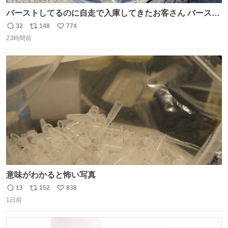
バーストしてるのに自走で入庫してきたお客さん バースト
したならその場で動かないで助け呼んで下さい😰 保険にロ
32
148
774
返
リ
い
ードサービス付いてて金銭負担も無いんですから これで走
23時間前
信
ポ
い
ると、壊さなくていい所まで壊しちゃいますから 実際、外
数
ス
ね
装ダメージ、ABSセンサ断線、ブレーキホースも傷入っち
ト
数
数
ゃってます…
意味がわかると怖い写真
13
152
838
返
リ
い
1日前
信
ポ
い
数
ス
ね
ト
数