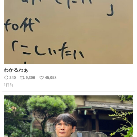
ト
数
数
わかるわぁ
240
9,306
45,058
返
リ
い
1日前
信
ポ
い
数
ス
ね
ト
数
数