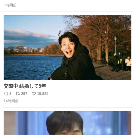
返
リ
い
させないように描かれてるんだよね。かなり徹底している
8時間前
信
ポ
い
印象。
数
ス
ね
ト
数
数
交際中 結婚して5年
8
297
15,829
返
リ
い
14時間前
信
ポ
い
数
ス
ね
ト
数
数