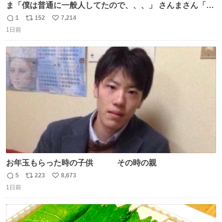
ま「僕は普通に一般人してたので、、、」 さんまさん「チ
ンパンジー⁉️」 しぬwwwwwwwwwwwwwwwwwwwww
1
152
7,214
返
リ
い
1日前
信
ポ
い
数
ス
ね
ト
数
数
お年玉もらった時の子供 その時の親
5
223
8,673
返
リ
い
1日前
信
ポ
い
数
ス
ね
ト
数
数