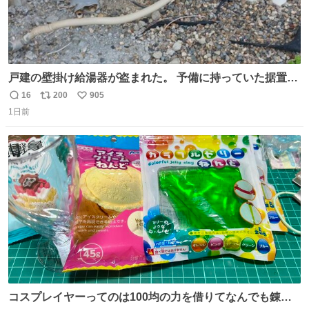
戸建の壁掛け給湯器が盗まれた。 予備に持っていた据置給
湯器があったのでガスやさんに設置してもらった。 工事費
16
200
905
返
リ
い
9万円。 痛い出費。 防犯カメラ設置した。 物騒な時代にな
1日前
信
ポ
い
ったな。 昔は給湯器盗むとか聞いたことなかったな。
数
ス
ね
ト
数
数
コスプレイヤーってのは100均の力を借りてなんでも錬成