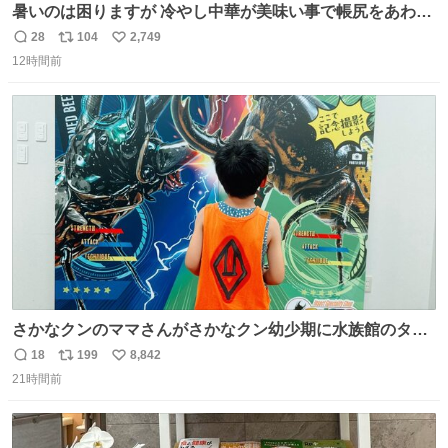
暑いのは困りますが 冷やし中華が美味い事で帳尻をあわせ
てます。
28
104
2,749
返
リ
い
12時間前
信
ポ
い
数
ス
ね
ト
数
数
さかなクンのママさんがさかなクン幼少期に水族館のタコ
水槽の前で1時間以上粘る彼に付き合ったらしいけれど、
18
199
8,842
返
リ
い
先日昆虫博でカブトムシを触り続ける息子に5時間付き合
21時間前
信
ポ
い
った私も将来誰か褒め称えて欲しい
数
ス
ね
ト
数