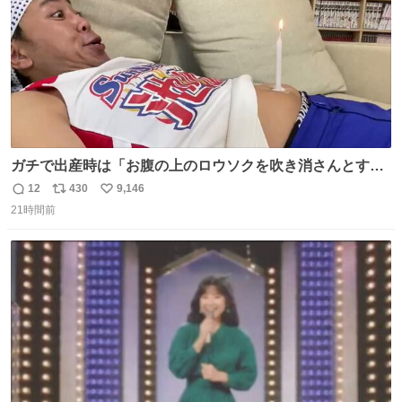
ガチで出産時は「お腹の上のロウソクを吹き消さんとする
サンシャイン池崎」だったし、お産後の股裂け状態でのト
12
430
9,146
返
リ
い
イレは「とにかく明るい安村の体勢」が1番楽
21時間前
信
ポ
い
数
ス
ね
ト
数
数