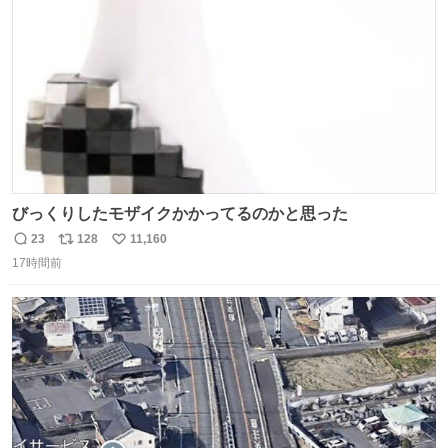
数
びっくりしたモザイクかかってるのかと思った
23
128
11,160
返
リ
い
17時間前
信
ポ
い
数
ス
ね
ト
数
数