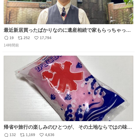
最近新居買ったばかりなのに遺産相続で家もらっちゃった
長男
19
252
17,794
返
リ
い
14時間前
信
ポ
い
数
ス
ね
ト
数
数
帰省や旅行の楽しみのひとつが、 その土地ならではの味。
この夏、みなさんのおすすめのご当地アイスはあります
132
1,169
4,636