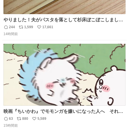
やりました！夫がパスタを落として杉床ぼこぼこしまし
た！よかったーーー！ファーストぼこぼこ自分じゃなく
244
1,599
17,661
返
リ
い
て！これで第二波いつでもいけます！！！✌️いやーほっと
14時間前
信
ポ
い
した！ 杉床を採用しようとしている方々へ忠告です。杉床
数
ス
ね
は乾燥パスタに負けます。豆腐くらいやわやわです。
ト
数
数
映画『ちいかわ』でモモンガを嫌いになった人へ それで
も愛される理由と可能性 kai-you.net/article/96186 『映画
63
880
5,589
返
リ
い
ちいかわ 人魚の島のひみつ』を3回観て、原作も追ってい
15時間前
信
ポ
い