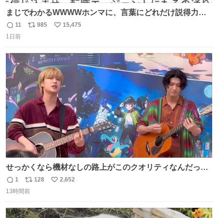
まじでわかるWWWWホンマに、言葉にどれだけ説得力を
持たせるかだし、自分でそれが本当だと信じないと相手も
11
985
15,475
返
リ
い
騙せられん 私なんか就活中に存在しない記憶作り出してた
1日前
信
ポ
い
WWWW
数
ス
ね
ト
数
数
せっかくなら機材なしの路上がこのクオリティなんだって
バレてくれないかな。 「ガラクタ」大好き！
1
128
2,652
返
リ
い
#Sakurashimeji
13時間前
信
ポ
い
数
ス
ね
ト
数