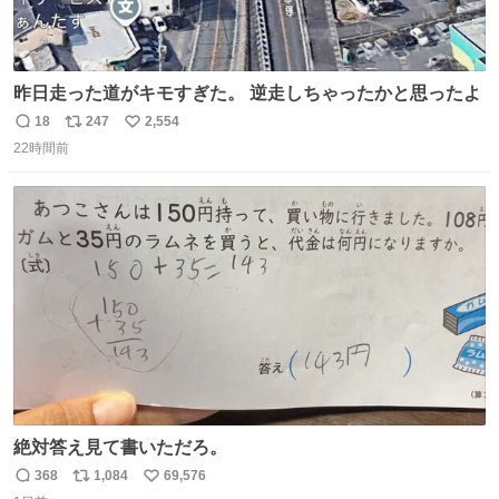
昨日走った道がキモすぎた。 逆走しちゃったかと思ったよ
18
247
2,554
返
リ
い
22時間前
信
ポ
い
数
ス
ね
ト
数
数
絶対答え見て書いただろ。
368
1,084
69,576
返
リ
い