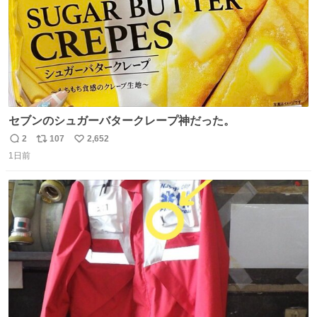
セブンのシュガーバタークレープ神だった。
2
107
2,652
返
リ
い
1日前
信
ポ
い
数
ス
ね
ト
数
数