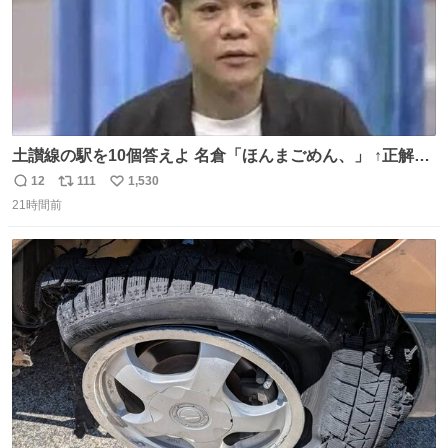
土讃線の駅を10個答えよ 名倉「ほんまごめん、」 ↑正解
（御免駅）
12
111
1,530
返
リ
い
21時間前
信
ポ
い
数
ス
ね
ト
数
数