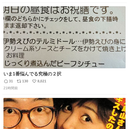
る筆者が、モモンガの名誉回復を試みようとする記事で
数
ス
ね
す。ちいかわ初心者向けです🖊
ト
数
数
いま1番悩んでる究極の２択
31
130
8,021
返
リ
い
21時間前
信
ポ
い
数
ス
ね
ト
数
数