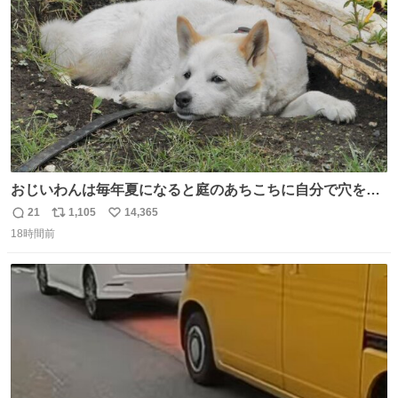
数
おじいわんは毎年夏になると庭のあちこちに自分で穴を掘
って涼んでた。 たまにうさぎ氏がちゃっかり中に入る事も
21
1,105
14,365
返
リ
い
あったが、退かさず怒らず保護者のようにただ見ていた。
18時間前
信
ポ
い
数
ス
ね
ト
数
数