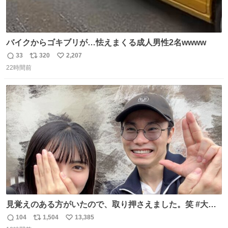
バイクからゴキブリが…怯えまくる成人男性2名wwww
33
320
2,207
返
リ
い
22時間前
信
ポ
い
数
ス
ね
ト
数
数
見覚えのある方がいたので、取り押さえました。笑 #大追
跡 #鈴木浩文 さん
104
1,504
13,385
返
リ
い