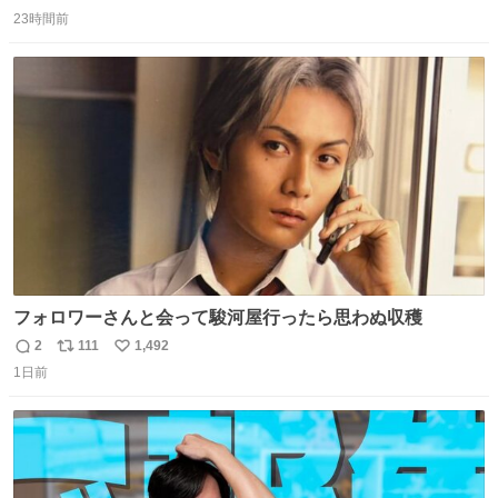
返
リ
い
味しい。 笹の香りと和三盆の風味、蓮粉のもちもちと特徴
23時間前
信
ポ
い
ある食感は唯一無二。
数
ス
ね
ト
数
数
フォロワーさんと会って駿河屋行ったら思わぬ収穫
2
111
1,492
返
リ
い
1日前
信
ポ
い
数
ス
ね
ト
数
数