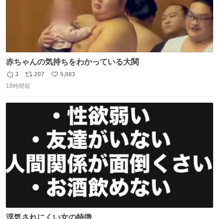
赤ちゃんの気持ちをわかっている大関
3
207
5,083
返
リ
い
18時間前
信
ポ
い
数
ス
ね
ト
数
数
浮気されにくい女の特徴