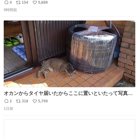
4
154
5,689
返
リ
い
9時間前
信
ポ
い
数
ス
ね
ト
数
数
オカンからタイヤ届いたからここに置いといたって写真送
られてきたけど明らかに猫が邪魔くさそうな顔してて草
2
318
5,709
返
リ
い
1日前
信
ポ
い
数
ス
ね
ト
数
数