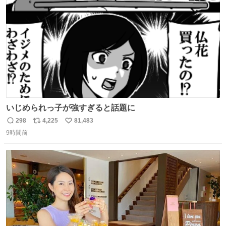
数
いじめられっ子が強すぎると話題に
298
4,225
81,483
返
リ
い
9時間前
信
ポ
い
数
ス
ね
ト
数
数