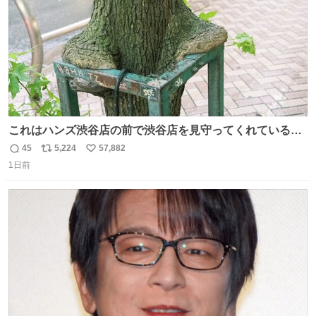
これはハンズ渋谷店の前で渋谷店を見守ってくれている
「くつろ木」。
45
5,224
57,882
返
リ
い
1日前
信
ポ
い
数
ス
ね
ト
数
数