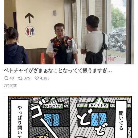
ト
数
数
ベトチャイがざまぁなことなってて飯うますぎ
る〜〜〜！！！！！！！！ 店員さんの神対応によって先頭
40
375
4,383
返
リ
い
並んでたのに列からハブられてたwwwwwwwwwwww
7時間前
信
ポ
い
数
ス
ね
ト
数
数