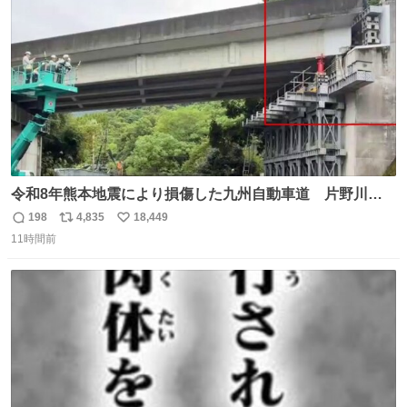
数
す。 #LUNE #約束
令和8年熊本地震により損傷した九州自動車道 片野川橋
（下り線）の復旧作業を行っています。 タイムラプス動画
198
4,835
18,449
返
リ
い
で、段差が生じた橋桁をジャッキアップしている様子をご
11時間前
信
ポ
い
紹介します。 引き続き、早期復旧に向けて着実に工事を進
数
ス
ね
めてまいります。 #NEXCO西日本 #熊本地震
ト
数
数