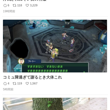
6
118
3,229
返
リ
い
19時間前
信
ポ
い
数
ス
ね
ト
数
数
コミュ障過ぎて謝るとき大体これ
4
119
1,567
返
リ
い
5時間前
信
ポ
い
数
ス
ね
ト
数
数