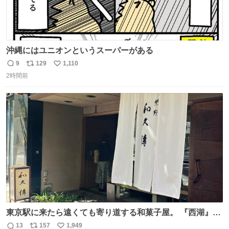
沖縄にはユニオンというスーパーがある
9
129
1,110
返
リ
い
2時間前
信
ポ
い
数
ス
ね
ト
数
数
東京駅に来たら遠くても寄り道する和菓子屋。 『西湖』と
いう笹に包まれ、蓮根の粉で出来た生菓子がたまらなく美
13
157
1,949