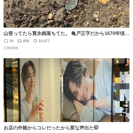
山登ってたら寛永銭落ちてた。 亀戸正字だから1670年頃に
鋳造されたもの。
34
458
10,477
返
リ
い
22時間前
信
ポ
い
数
ス
ね
ト
数
数
お店の外観からコレだったから変な声出た🤭