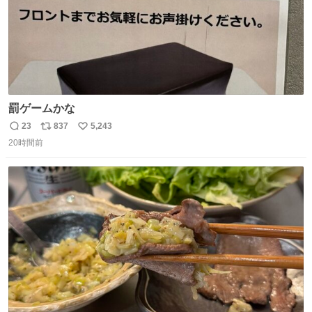
罰ゲームかな
23
837
5,243
返
リ
い
20時間前
信
ポ
い
数
ス
ね
ト
数
数