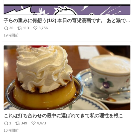
子らの重みに何想う(1/2) 本日の育児漫画です。 あと猫で
す。
20
113
3,756
返
リ
い
19時間前
信
ポ
い
数
ス
ね
ト
数
数
これは打ち合わせの最中に運ばれてきて私の理性を根こそ
ぎ奪い去ったプリンの写真です。
1
349
4,473
返
リ
い
16時間前
信
ポ
い