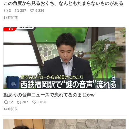
この角度から見るおくち、なんともたまらないものがある
3
387
9,236
返
リ
い
17時間前
信
ポ
い
数
ス
ね
ト
数
数
動ありの音声ニュースで流れてるのまじかw
12
287
3,858
返
リ
い
14時間前
信
ポ
い
数
ス
ね
ト
数