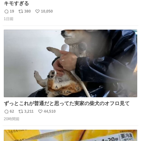
キモすぎる
19
380
10,050
返
リ
い
1日前
信
ポ
い
数
ス
ね
ト
数
数
ずっとこれが普通だと思ってた実家の柴犬のオフロ見て
62
3,211
44,510
返
リ
い
20時間前
信
ポ
い
数
ス
ね
ト
数
数