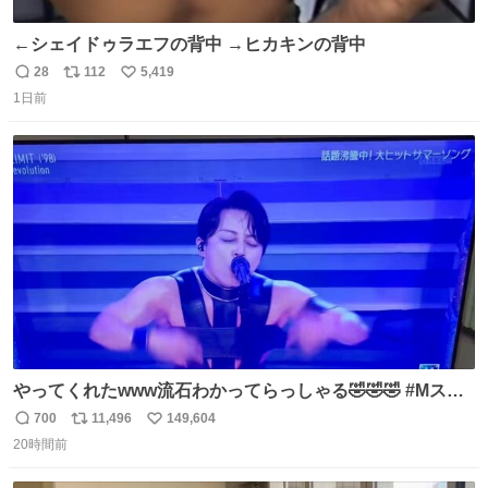
←シェイドゥラエフの背中 →ヒカキンの背中
28
112
5,419
返
リ
い
1日前
信
ポ
い
数
ス
ね
ト
数
数
やってくれたwww流石わかってらっしゃる🤣🤣🤣 #Mステ
#西川貴教
700
11,496
149,604
返
リ
い
20時間前
信
ポ
い
数
ス
ね