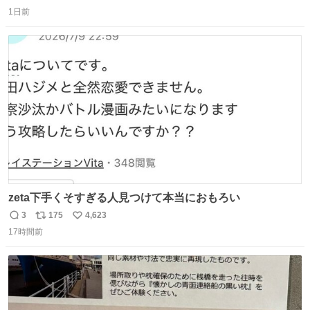
返
リ
い
1日前
信
ポ
い
数
ス
ね
ト
数
数
zeta下手くそすぎる人見つけて本当におもろい
3
175
4,623
返
リ
い
17時間前
信
ポ
い
数
ス
ね
ト
数
数