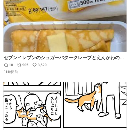
セブンイレブンのシュガーバタークレープとえんがわの寿
司を探している人へ！ シュガーバタークレープは目黒、品
10
905
3,520
返
リ
い
川、蒲田、渋谷、川崎、横浜、鶴見、九州の一部エリア限
21時間前
信
ポ
い
定商品で8月5日に発注が終了したため店舗に置いてあると
数
ス
ね
ころ少ないですが見つけたら即買いです🤩❣️
ト
数
数