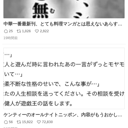
中華一番最新刊、とても料理マンガとは思えないあらすじ
の書き出ししてて最高
25
1,026
2,922
返
リ
い
19時間前
信
ポ
い
数
ス
ね
ト
数
数
ケンティーのオールナイトニッポン、内容がもうおかしい
#中島健人ANN
56
15,922
72,830
返
リ
い