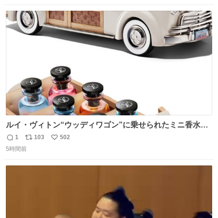
数
ス
ね
ト
数
数
ルイ・ヴィトン“ウッディワゴン”に乗せられたミニ香水コ
フレ、グラデカラーのフレグランスケースも - fashion-
1
103
502
返
リ
い
press.net/news/149472
5時間前
信
ポ
い
数
ス
ね
ト
数
数