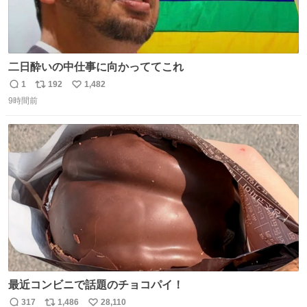
二日酔いの中仕事に向かっててこれ
1
192
1,482
返
リ
い
9時間前
信
ポ
い
数
ス
ね
ト
数
数
最近コンビニで話題のチョコパイ！
317
1,486
28,110