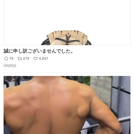
誠に申し訳ございませんでした。
79
279
4,947
返
リ
い
6時間前
信
ポ
い
数
ス
ね
ト
数
数