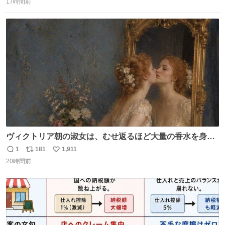
ました
17時間前
信
ポ
い
数
ス
ね
ト
数
数
ヴィクトリア朝の淑女は、むせ返るほど大量の香水を身に
つけるものではないとされていた。それでも香水は、髪や
1
181
1,911
返
リ
い
肌の手入れと同じくらい、ヴィクトリア朝の女性達の美容
20時間前
信
ポ
い
習慣に欠かせないものだった。 当時の香水は、現在私たち
数
ス
ね
が知る香水よりも単純な組成で、その大部分は薔薇、菫、
ト
数
数
ベルガモット、