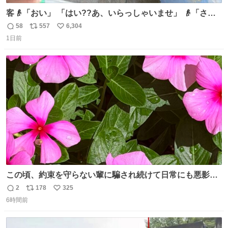
客👴「おい」 「はい??あ、いらっしゃいませ」 👴「さっ
きからずっと水出しっぱなしでもったいないだろ」 「静電
58
557
6,304
返
リ
い
気を逃がし、熱くなった地面の温度を下げ、引火事故の防
1日前
信
ポ
い
止の為必要な作業です」 👴「水不足の昨今にもったいない
数
ス
ね
ことをするな!!」 それでは歌います、聞いてください 「井
ト
数
数
戸水」
この頃、約束を守らない輩に騙され続けて日常にも悪影響
が出てきて仕事も出来ずでストレスマックス。 解決には断
2
178
325
返
リ
い
ち切るのみ。 そんな時に美しい光景は救いの刻です。 人様
6時間前
信
ポ
い
に迷惑をかける人間の神経には理解が出来ないし理解する
数
ス
ね
気もない。 実直に生きる！ 今日も嘘に負けずに頑張りま
ト
数