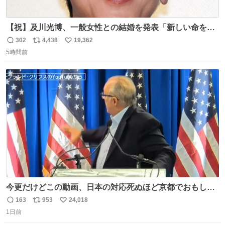
【祝】及川光博、一般女性との結婚を発表「新しい命を授
かっております」 news.livedoor.com/lite/article_d…
302
4,438
19,362
返
リ
い
「私、及川光博はこの度、交際しておりました方と入籍い
5時間前
信
ポ
い
たしました。また、新しい命を授かっております」「今後
数
ス
ね
も変わらず俳優として、ミッチーとして、努力し精進して
ト
数
数
参ります」とつづった。
今更だけどこの動画、日本の対応死ぬほど京都でおもしろ
い。 なんなら敬語で丁寧に煽りまくってるの好き。笑
163
953
24,018
返
リ
い
1日前
信
ポ
い