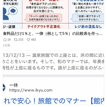
食料品だけ1％と、一律（例として5％）の比較表を作って
みました。 参考になるかと思います。
16
215
482
返
リ
い
1日前
信
ポ
い
数
ス
ね
ト
数
数