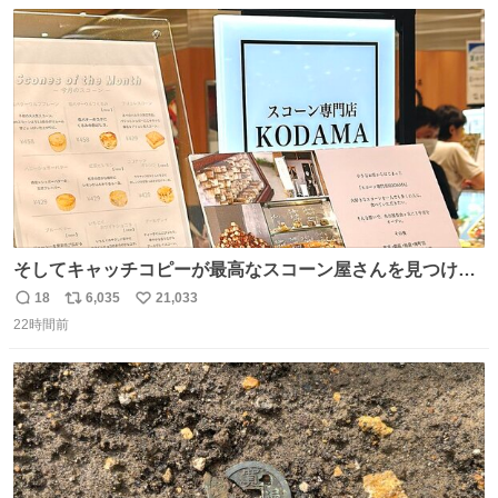
数
ス
ね
ト
数
数
そしてキャッチコピーが最高なスコーン屋さんを見つけて
しまったので思わず買い込んでしまった。スコーンなんて
18
6,035
21,033
返
リ
い
パッサパサなほどええですからね。
22時間前
信
ポ
い
数
ス
ね
ト
数
数