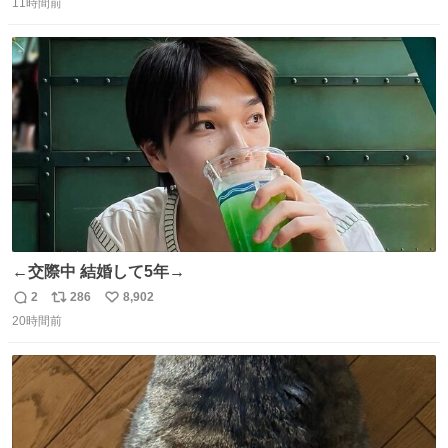
11時間前
信
ポ
い
数
ス
ね
ト
数
数
←交際中 結婚して5年→
2
286
8,902
返
リ
い
20時間前
信
ポ
い
数
ス
ね
ト
数
数