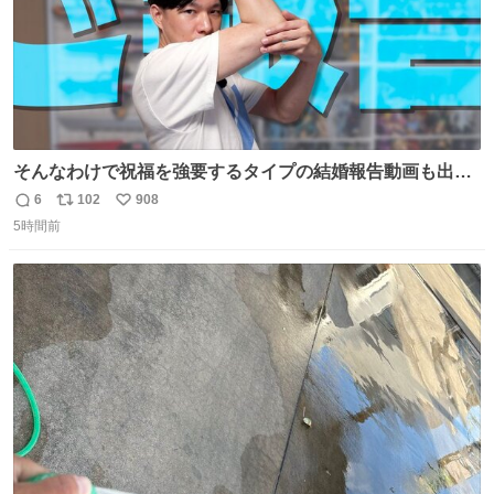
そんなわけで祝福を強要するタイプの結婚報告動画も出し
ています！ なんと…猫も出ます！！ #世界猫の日
6
102
908
返
リ
い
5時間前
信
ポ
い
数
ス
ね
ト
数
数