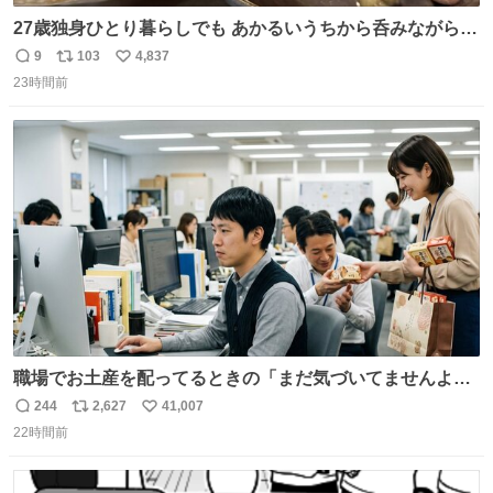
27歳独身ひとり暮らしでも あかるいうちから呑みながらキ
ッチンでひとり焼肉できてしあわせだもん՞ o̴̶̷̥ ̫ o̴̶̷̥ ՞
9
103
4,837
返
リ
い
23時間前
信
ポ
い
数
ス
ね
ト
数
数
職場でお土産を配ってるときの「まだ気づいてませんよ」
的な演技が毎回シンドい。
244
2,627
41,007
返
リ
い
22時間前
信
ポ
い
数
ス
ね
ト
数