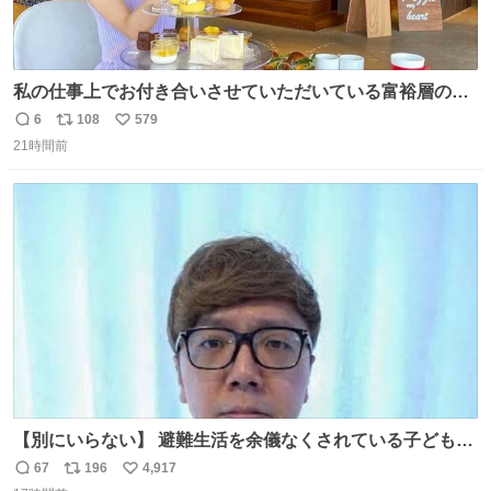
私の仕事上でお付き合いさせていただいている富裕層の社
長さん達は、こんな事しない。 こんな自慢は一切しない
6
108
579
返
リ
い
し、なんなら表に出てこない。 自分に自信がない半端モン
21時間前
信
ポ
い
はブランドで自分を飾りキラキラ自慢をする。 #折田楓
数
ス
ね
#merchu
ト
数
数
【別にいらない】 避難生活を余儀なくされている子どもた
ちのためにヒカキンボックス1000個を寄付させていただき
67
196
4,917
返
リ
い