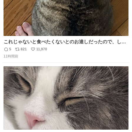
これじゃないと食べたくないとのお達しだったので、しっ
ぽ置き場係になっている
5
821
11,970
返
リ
い
11時間前
信
ポ
い
数
ス
ね
ト
数
数