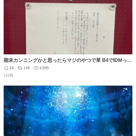
期末カンニングかと思ったらマジのやつで草 B4でIDMって
ことはおそらく就職だし、内定取り消し？ それと夏休み期
24
139
2,505
返
リ
い
間の停学って無意味じゃね？
1日前
信
ポ
い
数
ス
ね
ト
数
数