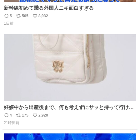
新幹線初めて乗る外国人ニキ面白すぎる
5
505
8,932
返
リ
い
1日前
信
ポ
い
数
ス
ね
ト
数
数
妊娠中から出産後まで、何も考えずにサッと持って行ける
ようなショルダーバッグが欲しいな〜と思っていたのだけ
4
175
2,920
返
リ
い
ど snidelでめちゃくちゃピッタリなものを見つけたので買
21時間前
信
ポ
い
った！✨ スマホと小物とペットボトルが入るの最高すぎる
数
ス
ね
🥹 しかもスマホ入れ独立してるしファスナーない！地味に
ト
数