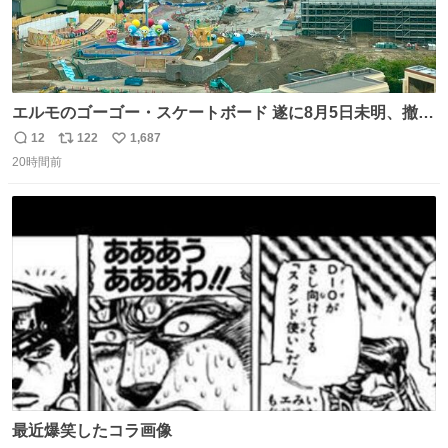
エルモのゴーゴー・スケートボード 遂に8月5日未明、撤
去… ←4日朝 5日朝→ #USJファン #ワンダーランド
12
122
1,687
返
リ
い
20時間前
信
ポ
い
数
ス
ね
ト
数
数
最近爆笑したコラ画像