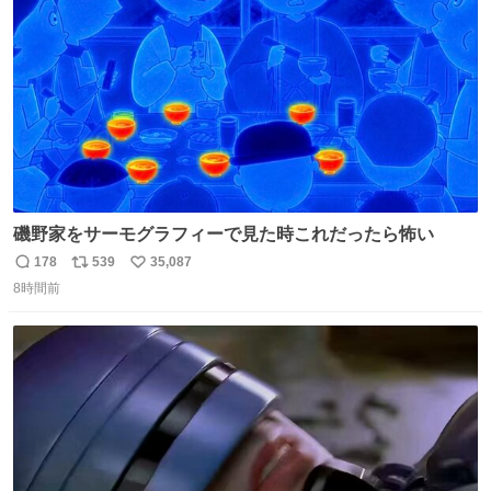
数
嬉しいやつ！！！
磯野家をサーモグラフィーで見た時これだったら怖い
178
539
35,087
返
リ
い
8時間前
信
ポ
い
数
ス
ね
ト
数
数