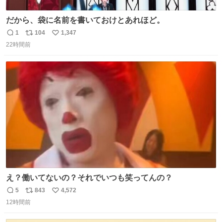
だから、袋に名前を書いておけとあれほど。
1
104
1,347
返
リ
い
22時間前
信
ポ
い
数
ス
ね
ト
数
数
え？働いてないの？それでいつも笑ってんの？
5
843
4,572
返
リ
い
12時間前
信
ポ
い
数
ス
ね