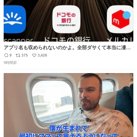
アプリ名も収められないのかよ。全部ダサくて本当に凄
い。 https://t.co/LemyLGyVkR
9
375
3,426
返
リ
い
9時間前
信
ポ
い
数
ス
ね
ト
数
数