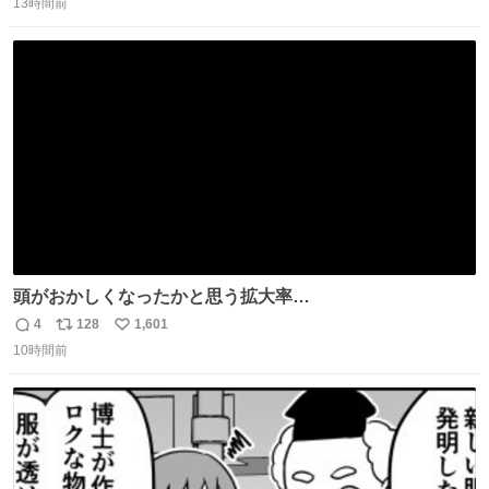
13時間前
信
ポ
い
数
ス
ね
ト
数
数
頭がおかしくなったかと思う拡大率
https://t.co/n1bPnS7x1h
4
128
1,601
返
リ
い
10時間前
信
ポ
い
数
ス
ね
ト
数
数