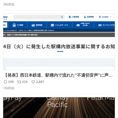
返
リ
い
3時間前
信
ポ
い
数
ス
ね
ト
数
数
【発表】西日本鉄道、駅構内で流れた“不適切音声”に声明
「被害届も検討」 news.livedoor.com/article/detail… 4日
109
515
2,897
返
リ
い
に西鉄福岡（天神）駅および薬院駅で発生した駅構内放送
7時間前
信
ポ
い
事案について声明を公表した。「第三者によって駅構内放
数
ス
ね
送設備に外部から不正に音声が流された可能性も含めて確
ト
数
数
認を実施」と説明した。