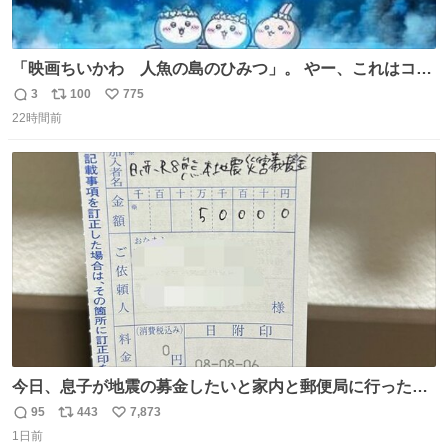
「映画ちいかわ 人魚の島のひみつ」。 やー、これはコワ
イ、コワイ、映画でした。 可愛い夏休みのアニメで、「七
3
100
775
返
リ
い
人の侍」なのかと観ていたら… 相容れぬ者同士の対立と相
22時間前
信
ポ
い
克。 傍観者の罪… 罪から逃れることのできない恐怖… 復
数
ス
ね
讐の妄執… 娯楽映画、ファミリー映画と思ったら、大やけ
ト
数
数
どします。
今日、息子が地震の募金したいと家内と郵便局に行ったみ
たいです。おもちゃとか買う選択肢もあったと思うけど、
95
443
7,873
返
リ
い
自分で貯めてた2万円を役に立てて欲しい、みんなも元気
1日前
信
ポ
い