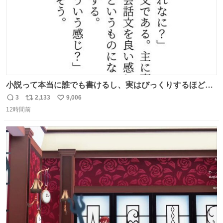
小説って本当に誰でも書けるし、実はびっくりするほど自
由だし、みんなもっと好きに文字で遊べばいいんじゃない
3
2,133
9,006
返
リ
い
かなって思うよ〜
12時間前
信
ポ
い
数
ス
ね
ト
数
数