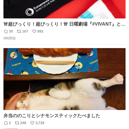
🚨超びっくり！超びっくり！🚨 日曜劇場『#VIVANT』と
ファミマの #コンビニエンスウェア がコラボ！ 🧦ラインソ
30
167
892
返
リ
い
ックス 🟦今治タオルハンカチ 「いいね」「保存」してファ
9時間前
信
ポ
い
ミマへGO👀
数
ス
ね
ト
数
数
弁当ののこりとシナモンスティックたべました
2
248
3,728
返
リ
い