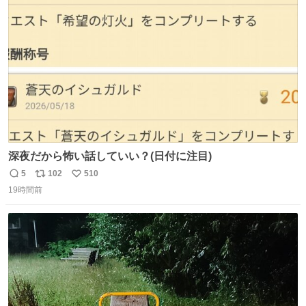
ト
数
数
深夜だから怖い話していい？(日付に注目)
5
102
510
返
リ
い
19時間前
信
ポ
い
数
ス
ね
ト
数
数