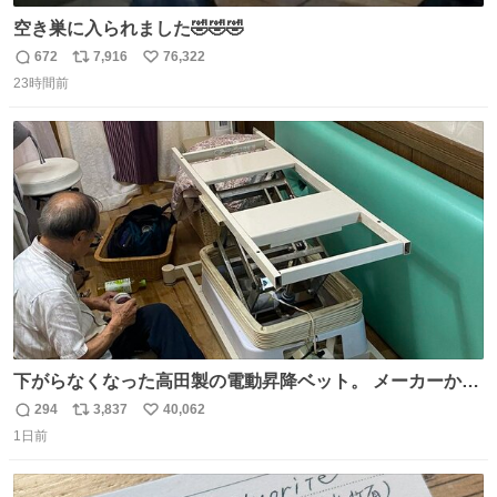
空き巣に入られました🤣🤣🤣
672
7,916
76,322
返
リ
い
23時間前
信
ポ
い
数
ス
ね
ト
数
数
下がらなくなった高田製の電動昇降ベット。 メーカーから
は、完全に見放されたんですが、 見事に85歳の父が治しま
294
3,837
40,062
返
リ
い
した。 うちの父は、トヨタカローラのボディをオート生産
1日前
信
ポ
い
する、工業ロボットの製作者なんですが、 父が電動ベット
数
ス
ね
の配線をハンダで修理している横で、
ト
数