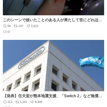
このシーンで抜いたことのある人が果たして世にどれほど
いることか このアカウントに辿り着いた皆さんとは、ロボ
58
147
2,412
返
リ
い
コップ2についてこれからもぜひ語り合っていきたい
1日前
信
ポ
い
数
ス
ね
ト
数
数
【発表】任天堂が熊本地震支援、「Switch 2」など無償修
理へ 保証切れでも対象 news.livedoor.com/article/detail…
112
1,341
9,300
返
リ
い