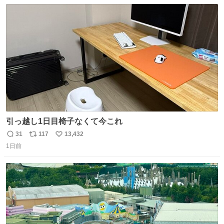
数
ス
ね
ト
数
数
引っ越し1日目椅子なくて今これ
31
117
13,432
返
リ
い
1日前
信
ポ
い
数
ス
ね
ト
数
数