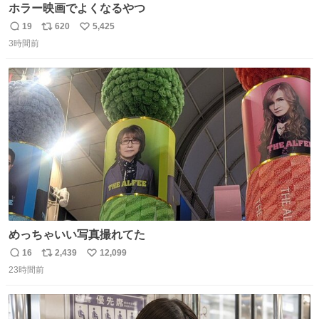
ホラー映画でよくなるやつ
19
620
5,425
返
リ
い
3時間前
信
ポ
い
数
ス
ね
ト
数
数
めっちゃいい写真撮れてた
16
2,439
12,099
返
リ
い
23時間前
信
ポ
い
数
ス
ね
ト
数