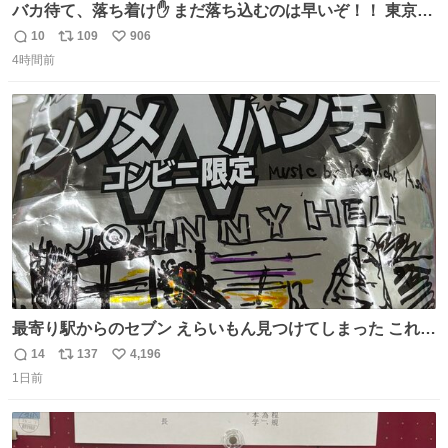
バカ待て、落ち着け✋ まだ落ち込むのは早いぞ！！ 東京ド
ームの最大キャパ5.5万人に対して席数の配分はだいたい S
10
109
906
返
リ
い
席（アリーナ）：約1.4万人 A席（1階スタンド）：約2.5万
4時間前
信
ポ
い
人 B席（2階スタンド）：約1.5万人 一番席数が多いA席は
数
ス
ね
一次だけで全枠出し切るわけないし、二次からは全体の3
ト
数
数
割を占める
最寄り駅からのセブン えらいもん見つけてしまった これ売
ってくれへんかな… #浅井健一 #ポテチ #ロックの名盤
14
137
4,196
返
リ
い
1日前
信
ポ
い
数
ス
ね
ト
数
数