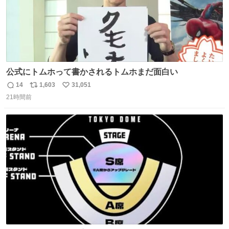
公式にトムホって書かされるトムホまだ面白い
14
1,603
31,051
返
リ
い
21時間前
信
ポ
い
数
ス
ね
ト
数
数