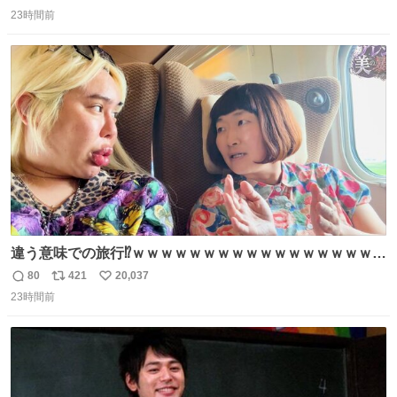
返
リ
い
ります」と機長の気合い十分！ が、フライトは順調に進み
23時間前
信
ポ
い
すぎ… 「飛ばしすぎたせいか現在奈良県上空での待機を命
数
ス
ね
じられております」 でコンソメスープ吹き出しそうになり
ト
数
数
ましたw
違う意味での旅行⁉️ｗｗｗｗｗｗｗｗｗｗｗｗｗｗｗｗｗｗ
ｗ
80
421
20,037
返
リ
い
23時間前
信
ポ
い
数
ス
ね
ト
数
数