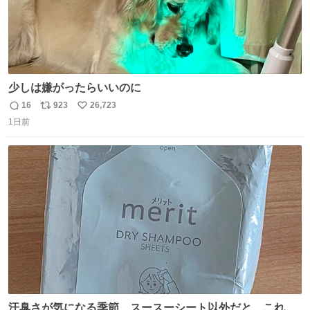
少しは嫌がったらいいのに
16
923
26,723
返
リ
い
1日前
信
ポ
い
数
ス
ね
ト
数
数
汗臭さが気になる季節、スースーシート以外だと、これが