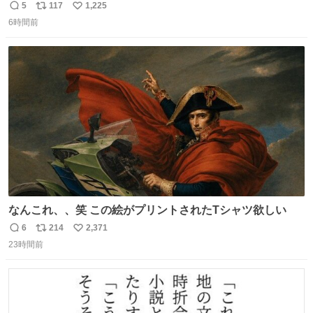
5
117
1,225
返
リ
い
6時間前
信
ポ
い
数
ス
ね
ト
数
数
なんこれ、、笑 この絵がプリントされたTシャツ欲しい
6
214
2,371
返
リ
い
23時間前
信
ポ
い
数
ス
ね
ト
数
数