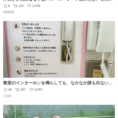
とにかくスッキリする。2年くらい前に #生活は踊る で紹
6
110
1,449
返
リ
い
介したやつ。おじさんにもおばさんにもオススメだ。ドラ
8時間前
信
ポ
い
ストに売ってるぞ。ドライシャンプーって書いてあるけど
数
ス
ね
汗拭きシートみたいなもの。耳裏襟足首筋がんがん拭いて
ト
数
数
汗臭不安を解消。
教室のインターホンを鳴らしても、なかなか誰も出ないこ
とがあります…。 もしかすると「電話の出方」に困ってい
48
287
4,093
返
リ
い
るのかもしれません。 そこで「何を話せばいいか」が見え
1日前
信
ポ
い
る手引きを用意して、安心して電話に出られるようにしま
数
ス
ね
す。 インターホンの応対も大切なコミュニケーションの学
ト
数
数
びです。