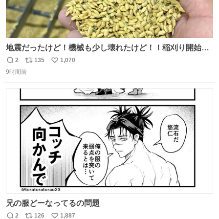
地震だったけど！機械も少し壊れたけど！！稲刈り開始
や！！！🌾 米食べてね！！！！！www たかきライスセン
2
135
1,070
返
リ
い
ター起動します😂
9時間前
信
ポ
い
数
ス
ね
ト
数
数
兄の服どーなってるの問題
2
126
1,887