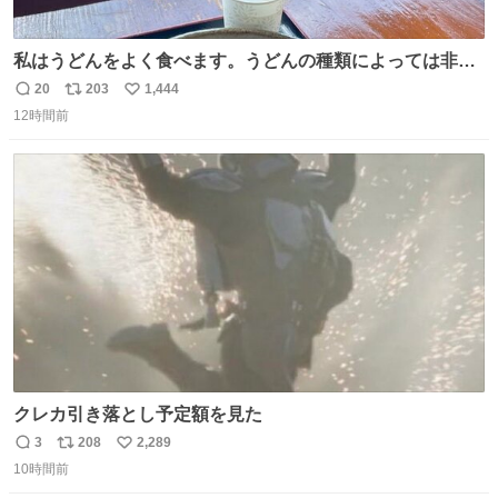
私はうどんをよく食べます。うどんの種類によっては非常
食にもなります。生うどんは消費期限が短く、冷凍うどん
20
203
1,444
返
リ
い
は長持ちする代わりに停電に弱いので、乾麺タイプのうど
12時間前
信
ポ
い
んなら水分が少なく長期保存するのにおすすめです。アル
数
ス
ね
ファ化米や缶詰など、色々な非常食がありますが、うどん
ト
数
数
もいかがでしょうか？
クレカ引き落とし予定額を見た
3
208
2,289
返
リ
い
10時間前
信
ポ
い