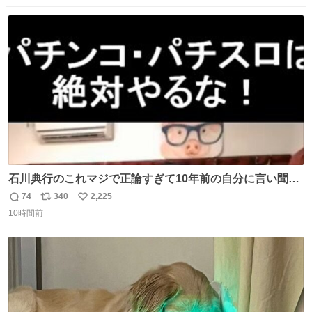
になって欲しいと。家内も一緒に募金したので、自分も何
数
ス
ね
かできたらなぁと思いました。
ト
数
数
石川典行のこれマジで正論すぎて10年前の自分に言い聞か
せたい
74
340
2,225
返
リ
い
10時間前
信
ポ
い
数
ス
ね
ト
数
数