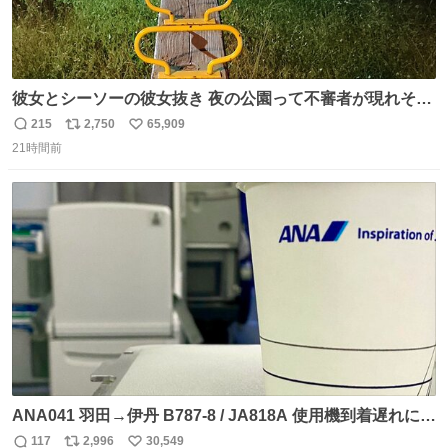
彼女とシーソーの彼女抜き 夜の公園って不審者が現れそう
で怖いんだよな
215
2,750
65,909
返
リ
い
21時間前
信
ポ
い
数
ス
ね
ト
数
数
ANA041 羽田→伊丹 B787-8 / JA818A 使用機到着遅れにつ
き 「安全に支障ない範囲で1分1秒でも遅延回復に努めてお
117
2,996
30,549