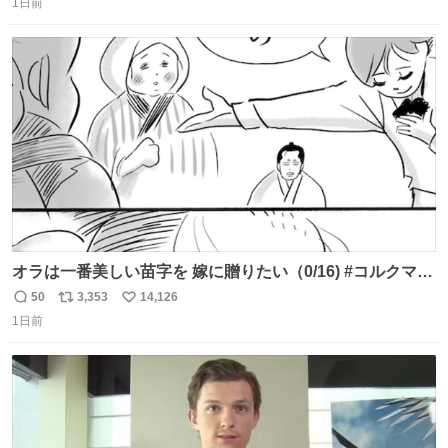
任天堂が令和8年熊本地震の被災者支援として、災害救助
1日前
信
ポ
い
法適用地域からの同社製品の修理について、27年2月1日ま
数
ス
ね
で無償で対応すると発表した。「Switch 2」や「Switch」
ト
数
数
「Joy-Con」などが対象。
オラは一番美しい苗字を 嫁に贈りたい（0/16) #コルクマン
ガ専科
50
3,353
14,126
返
リ
い
1日前
信
ポ
い
数
ス
ね
ト
数
数