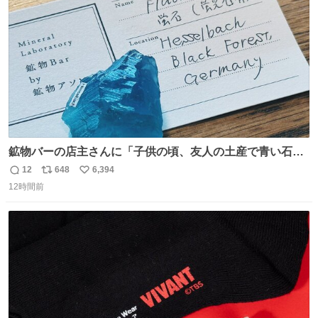
数
鉱物バーの店主さんに「子供の頃、友人の土産で青い石を
貰って、それがすごく気に入ってたのに、いつかの引越し
12
648
6,394
返
リ
い
で無くしてしまった」という話をしたら、 「お土産で買っ
12時間前
信
ポ
い
てきたくらいの価格感なら、ドイツの黒い森のフローライ
数
ス
ね
トかな…」と当たりつけてもらった。確かにこんな感じだ
ト
数
数
った気がする 凄い