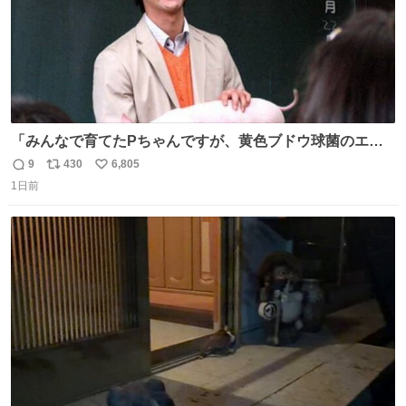
「みんなで育てたPちゃんですが、黄色ブドウ球菌のエン
テロトキシン（耐熱性毒素）が検出されたので、議論する
9
430
6,805
返
リ
い
までもなく処分が決まりました」
1日前
信
ポ
い
数
ス
ね
ト
数
数