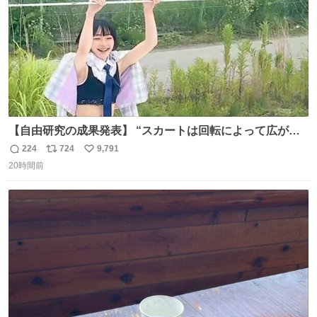
【自由研究の成果発表】 “スカートは回転によって広がる
が、岡澤恋によって270°までなら広がらずに回転が可能な
224
724
9,791
返
リ
い
ことが証明された！”
20時間前
信
ポ
い
数
ス
ね
ト
数
数