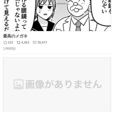
最高のメガネ
222
4,463
38,473
返
リ
い
13時間前
信
ポ
い
数
ス
ね
ト
数
数