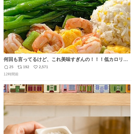
うか…素敵すぎる
何回も言ってるけど、これ美味すぎんの！！！低カロリー
で満足感エグいから一生食べてる😭
25
192
2,571
返
リ
い
12時間前
信
ポ
い
数
ス
ね
ト
数
数