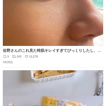
数
佐野さんのこれ見た時肌キレイすぎてびっくりしたし、や
はりアイドルって体型･肌管理すごすぎる
5
243
12,276
返
リ
い
9時間前
信
ポ
い
数
ス
ね
ト
数
数