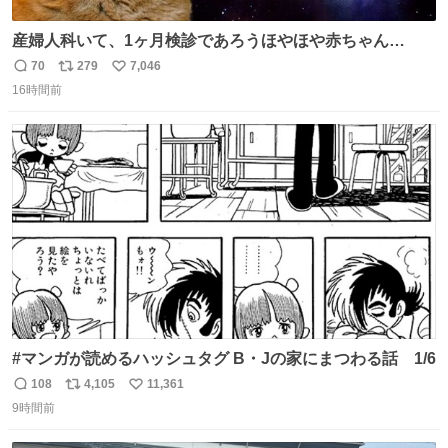
産婦人科いて、1ヶ月検診であろうほやほや赤ちゃん👩‍🍼
と推定2,3歳の女の子👧🏻をワンオペで連れてるママがいる
70
279
7,046
返
リ
い
のだけども 女の子ずっとママの側から離れない…⁉️ 手を繋
16時間前
信
ポ
い
がなくてもうろちょろしないしママが歩いたらピクミンみ
数
ス
ね
たいにﾄﾃﾄﾃついてってるし逃走しないし脱走しないし逃げ
ト
数
数
ないし走ら文字数
#マンガが読めるハッシュタグ B・Jの家にまつわる話 1/6
108
4,105
11,361
返
リ
い
9時間前
信
ポ
い
数
ス
ね