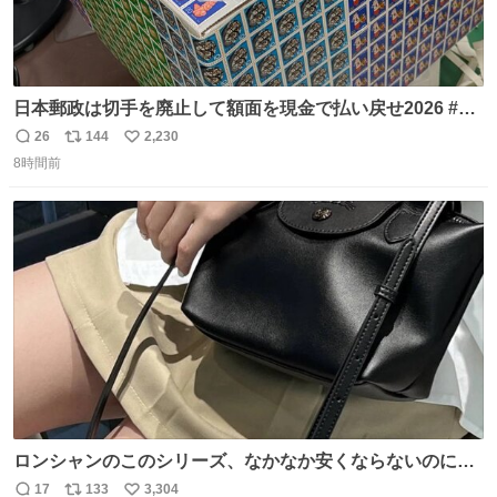
日本郵政は切手を廃止して額面を現金で払い戻せ2026 #日
本郵政 @JapanPostHD_PR
26
144
2,230
返
リ
い
8時間前
信
ポ
い
数
ス
ね
ト
数
数
ロンシャンのこのシリーズ、なかなか安くならないのにセ
ール価格になってる🖤✨レザーなのが反則級にかわいい。
17
133
3,304