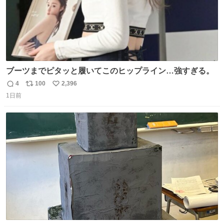
ブーツまでピタッと履いてこのヒップライン…強すぎる。
4
100
2,396
返
リ
い
1日前
信
ポ
い
数
ス
ね
ト
数
数