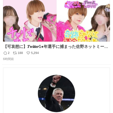
【可哀想に】𝑻𝒘𝒊𝒕𝒕𝒆𝒓1●年選手に捕まった佐野ネットミーム
勇斗さんのコラボプリ
2
188
5,294
返
リ
い
6時間前
信
ポ
い
数
ス
ね
ト
数
数