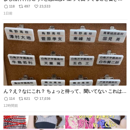
してたらペン止まらなくなってすごい勢いで埋まってワロ
118
497
23,533
返
リ
い
タ
1日前
信
ポ
い
数
ス
ね
ト
数
数
ん？え？なにこれ？ ちょっと待って、聞いてない これは販
売されているのもですか？
114
621
17,036
返
リ
い
12時間前
信
ポ
い
数
ス
ね
ト
数
数