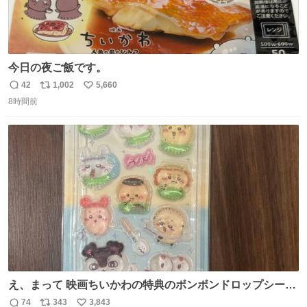
今日の夜ご飯です。
42
1,002
5,660
返
リ
い
8時間前
信
ポ
い
数
ス
ね
ト
数
数
え、まって 映画ちいかわの特典のボンボンドロップシール
もうメルカリにでてるやん #ちいかわ
74
343
3,843