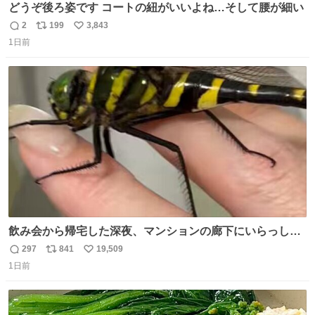
どうぞ後ろ姿です コートの紐がいいよね…そして腰が細い
2
199
3,843
返
リ
い
1日前
信
ポ
い
数
ス
ね
ト
数
数
飲み会から帰宅した深夜、マンションの廊下にいらっしゃ
ったオニヤンマ様 まさかこんな都会でお会いできるなんて
297
841
19,509
返
リ
い
思っておらず大興奮しております かっこよすぎる 指を差し
1日前
信
ポ
い
伸べると乗ってきてくれたのでひとまず一緒に帰宅しまし
数
ス
ね
たが、飛ばないということは弱っていらっしゃるのでしょ
ト
数
数