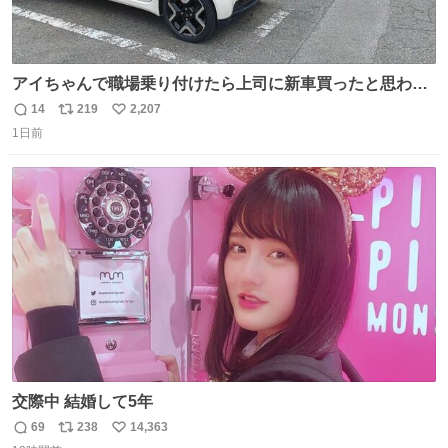
アイちゃんで職場乗り付けたら上司に新車買ったと思われ
たの嬉しすぎる。 20年落ちの車もやりようによっては新車
14
219
2,207
返
リ
い
っぽく見えるってことよ。 令和の車の横に並べても違和感
1日前
信
ポ
い
ない平成18年式です。
数
ス
ね
ト
数
数
交際中 結婚して5年
69
238
14,363
返
リ
い