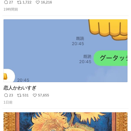
てた
27
1,722
16,216
返
リ
い
19時間前
信
ポ
い
数
ス
ね
ト
数
数
恋人かわいすぎ
23
531
57,655
返
リ
い
1日前
信
ポ
い
数
ス
ね
ト
数
数