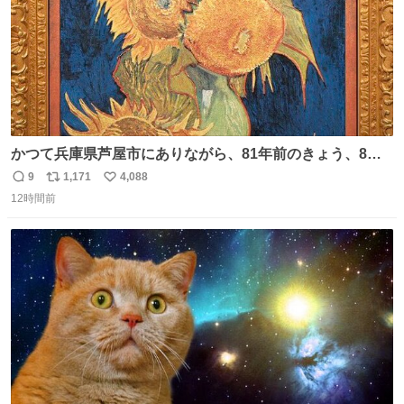
かつて兵庫県芦屋市にありながら、81年前のきょう、8月6
日の阪神大空襲の折に残念ながら焼失した、 #ゴッホ の幻
9
1,171
4,088
返
リ
い
の「 #ヒマワリ 」。 当館は、東京都にある武者小路実篤記
12時間前
信
ポ
い
念館にご協力いただき、当時発行されたカラー印刷画集よ
数
ス
ね
り陶板で原寸大に再現し、2014年より展示しています。 #
ト
数
数
大塚国際美術館