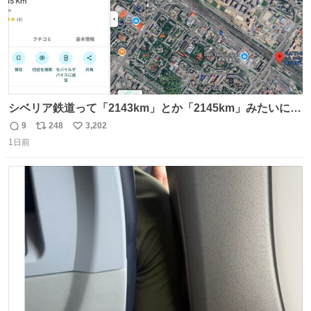
シベリア鉄道って「2143km」とか「2145km」みたいに、
モスクワからの距離名そのままの駅名があるんですね。
9
248
3,202
返
リ
い
1日前
信
ポ
い
数
ス
ね
ト
数
数