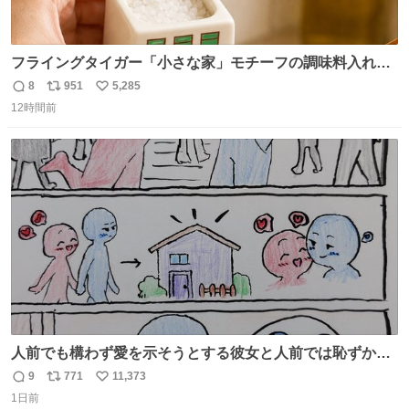
フライングタイガー「小さな家」モチーフの調味料入れ、
並べれば“デンマークの街並み”に ピンク・グリーン・テラ
8
951
5,285
返
リ
い
コッタの全9種 - fashion-press.net/news/149552
12時間前
信
ポ
い
数
ス
ね
ト
数
数
人前でも構わず愛を示そうとする彼女と人前では恥ずかし
いけど彼女を死ぬほど愛している彼氏 同士いませんか✋️
9
771
11,373
返
リ
い
1日前
信
ポ
い