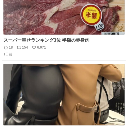
スーパー幸せランキング3位 半額の赤身肉
18
154
6,071
返
リ
い
1日前
信
ポ
い
数
ス
ね
ト
数
数