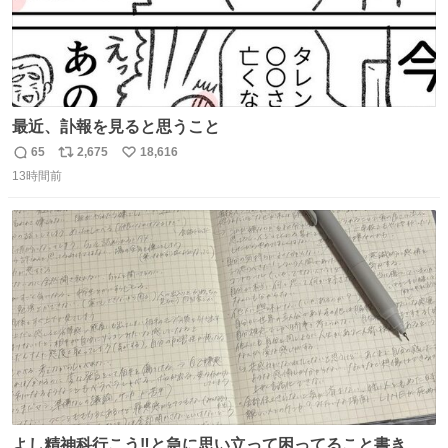
最近、訃報を見ると思うこと
65
2,675
18,616
返
リ
い
13時間前
信
ポ
い
数
ス
ね
ト
数
数
よし精神科行こう‼️と急に思い立って困ってること書き出