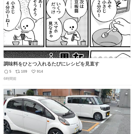
数
調味料をひとつ入れるたびにレシピを見直す
5
109
914
返
リ
い
6時間前
信
ポ
い
数
ス
ね
ト
数
数