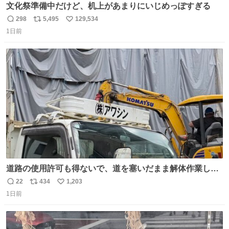
文化祭準備中だけど、机上があまりにいじめっぽすぎる
298
5,495
129,534
返
リ
い
1日前
信
ポ
い
数
ス
ね
ト
数
数
道路の使用許可も得ないで、道を塞いだまま解体作業して
る。 写真を撮ろうとしたら「勝手に写真撮るな馬鹿野郎」
22
434
1,203
返
リ
い
と罵倒されるなど。
1日前
信
ポ
い
数
ス
ね
ト
数