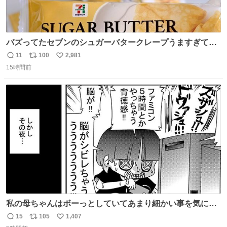
バズってたセブンのシュガーバタークレープうますぎて
7NOWで買い溜め🛒💭
11
100
2,981
返
リ
い
15時間前
信
ポ
い
数
ス
ね
ト
数
数
私の母ちゃんはボーっとしていてあまり細かい事を気にし
ません。優秀な人の多い現代の価値観から見ると、あまり
15
105
1,407
返
リ
い