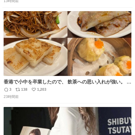
13時間前
信
ポ
い
数
ス
ね
ト
数
数
香港で小中を卒業したので、 飲茶への思い入れが強い。 常
に現地の味を探している。 横浜中華街まで行き、店を厳選
3
138
1,203
返
リ
い
すれば流石に出会えるけど、もっと近場で気軽に行ける店
23時間前
信
ポ
い
はないか。 代々木にあった。 多少違うかなというのもあっ
数
ス
ね
たけど、 総合的には満足。
ト
数
数