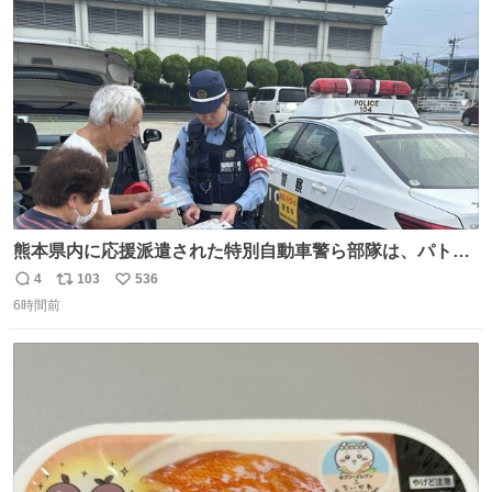
ト
数
数
熊本県内に応援派遣された特別自動車警ら部隊は、パトロ
ールを通じて車中泊者への声掛けも行っています。写真
4
103
536
返
リ
い
は、福岡県警察の特別自動車警ら部隊が八代警察署管内の
6時間前
信
ポ
い
車中泊者に対して、熱中症について注意喚起する様子で
数
ス
ね
す。こまめな水分・塩分補給を行ってください。 #令和８
ト
数
数
年熊本地震 #福岡県警察