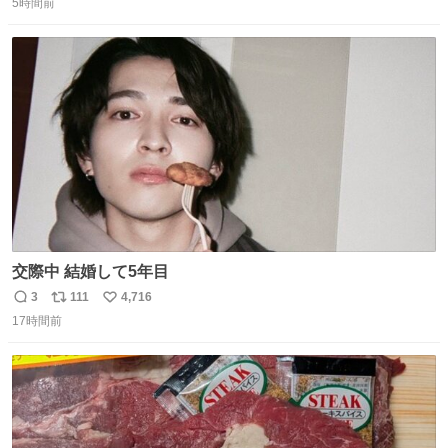
優秀な母親ではないかもしれません。でも、だからこそ、
5時間前
信
ポ
い
私はそういう母親が大好きです。今も昔もすごくリラック
数
ス
ね
スします。「優秀」と「良い」は別なんですよね。 1/2
ト
数
数
交際中 結婚して5年目
3
111
4,716
返
リ
い
17時間前
信
ポ
い
数
ス
ね
ト
数
数