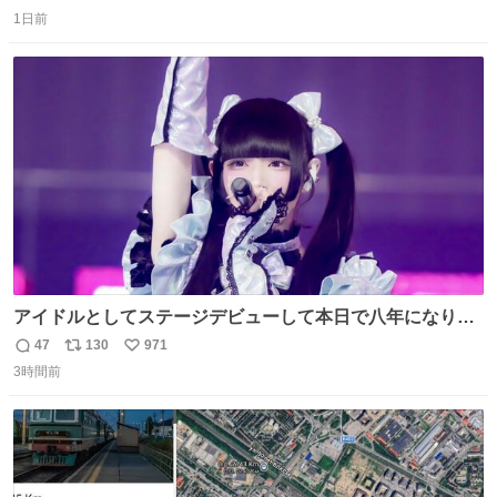
返
リ
い
1日前
信
ポ
い
数
ス
ね
ト
数
数
アイドルとしてステージデビューして本日で八年になりま
した。これからもここに居続けられますように❤︎
47
130
971
返
リ
い
3時間前
信
ポ
い
数
ス
ね
ト
数
数