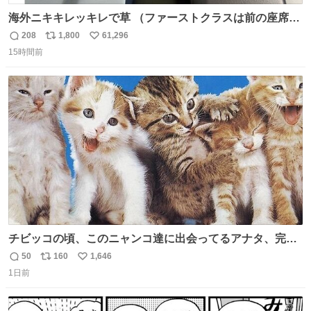
海外ニキキレッキレで草 （ファーストクラスは前の座席で
あるため）
208
1,800
61,296
返
リ
い
15時間前
信
ポ
い
数
ス
ね
ト
数
数
チビッコの頃、このニャンコ達に出会ってるアナタ、完全
なる同世代（笑） #70年代 #80年代 #昭和レトロ
50
160
1,646
返
リ
い
1日前
信
ポ
い
数
ス
ね
ト
数