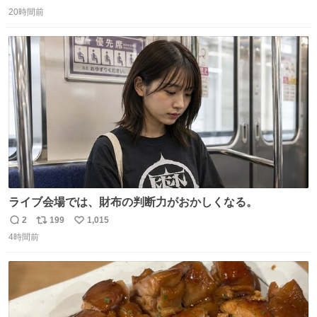
返
リ
い
持ってるだけでコーデが格上げされる。
20時間前
信
ポ
い
数
ス
ね
ト
数
数
ライブ会場では、財布の判断力がおかしくなる。
2
199
1,015
返
リ
い
4時間前
信
ポ
い
数
ス
ね
ト
数
数