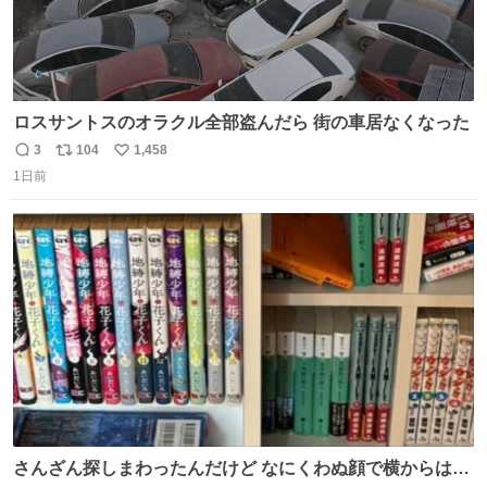
ロスサントスのオラクル全部盗んだら 街の車居なくなった
3
104
1,458
返
リ
い
1日前
信
ポ
い
数
ス
ね
ト
数
数
さんざん探しまわったんだけど なにくわぬ顔で横からはえ