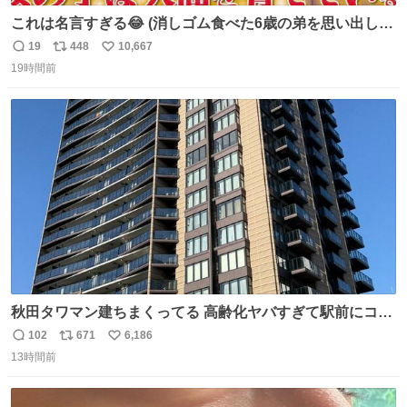
これは名言すぎる😂 (消しゴム食べた6歳の弟を思い出しな
がら)
19
448
10,667
返
リ
い
19時間前
信
ポ
い
数
ス
ね
ト
数
数
秋田タワマン建ちまくってる 高齢化ヤバすぎて駅前にコン
パクトシティつくって高齢者を住ませる考えらしい 病院も
102
671
6,186
返
リ
い
全部駅前にある
13時間前
信
ポ
い
数
ス
ね
ト
数