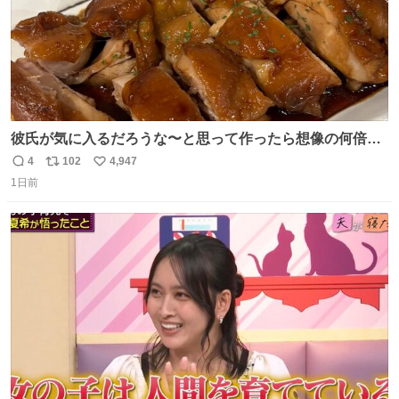
彼氏が気に入るだろうな〜と思って作ったら想像の何倍も
美味しい美味しい言ってくれて嬉しい
4
102
4,947
返
リ
い
1日前
信
ポ
い
数
ス
ね
ト
数
数