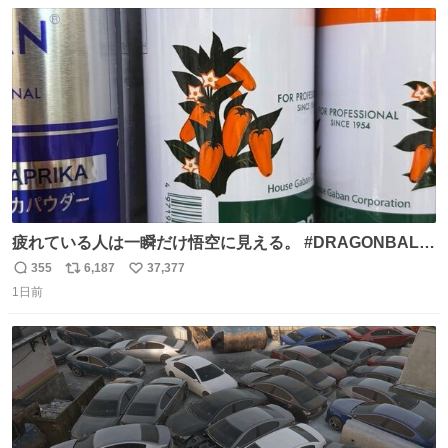
数
ス
ね
ト
数
数
疲れている人は一瞬だけ悟空に見える。 #DRAGONBALL
#ドラゴンボール
355
6,187
37,377
返
リ
い
1日前
信
ポ
い
数
ス
ね
ト
数
数