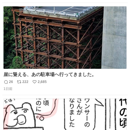
数
ス
ね
ト
数
数
崖に聳える、あの駐車場へ行ってきました。
26
222
2,685
返
リ
い
1日前
信
ポ
い
数
ス
ね
ト
数
数