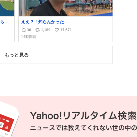
ら、
ええ？！知らんかった…
30
1,189
17,671
返
リ
い
14時間前
信
ポ
い
数
ス
ね
ト
数
もっと見る
数