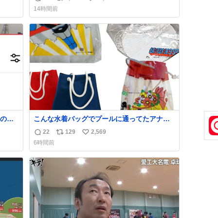
返
リ
い
方々ありがとーーー
14時間前
ー！！！！！！！！！！！！！！！！！！！
信
ポ
い
！！！！！！！
数
ス
ね
ト
数
数
の世
こんな水着バッグでプールに通ってたアナ
タ、完全なる同世代（笑） #70年代 #80年
22
129
2,569
返
リ
い
代 #昭和レトロ
6時間前
信
ポ
い
数
ス
ね
ト
数
数