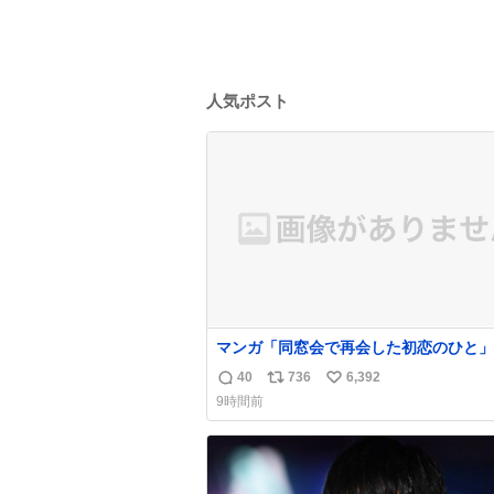
人気ポスト
マンガ「同窓会で再会した初恋のひと」
40
736
6,392
返
リ
い
9時間前
信
ポ
い
数
ス
ね
ト
数
数