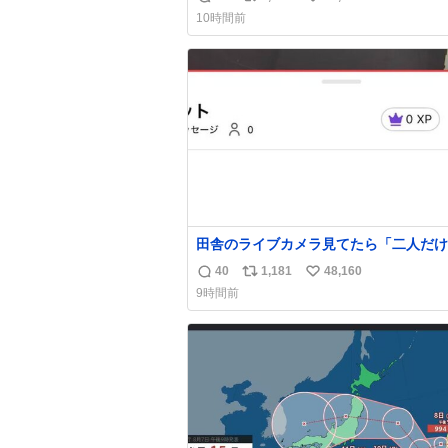
返
リ
い
10時間前
信
ポ
い
数
ス
ね
ト
数
数
田舎のライブカメラ見てたら「二人だけ
界」を発見した
40
1,181
48,160
返
リ
い
9時間前
信
ポ
い
数
ス
ね
ト
数
数