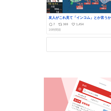
友人がこれ見て「インコム」とか言うか
もうそれにしか見えなくなっちゃった。
7
369
1,454
返
リ
い
16時間前
信
ポ
い
数
ス
ね
ト
数
数