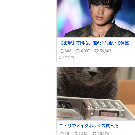
【衝撃】寺田心、週6ジム通いで体重
62kg→82kgに 110kgのベンチプレス
642
4,907
56,663
返
リ
い
げる姿披露
17時間前
news.livedoor.com/article/detail… 元々自重
信
ポ
い
のみだったが、更に筋肉を大きくするた
数
ス
ね
ム通いを開始。筋肉増量のためおにぎり
ト
数
個、ゼリー飲料3～4本、パスタと毎日4千
数
オーバーの食事を摂取し、増量したとい
ニトリでメイクボックス買った
15
1,031
15,174