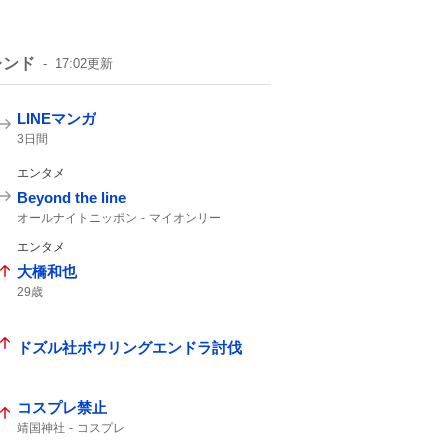
レンド
17:02
更新
LINEマンガ
3日間
エンタメ
Beyond the line
オールナイトニッポン
マイオンリー
カップリング曲
エンタメ
大橋和也
29歳
ドズル社ボウリングエンドラ討伐
コスプレ禁止
靖国神社
コスプレ