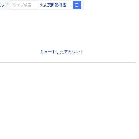
ルプ
志茂田景樹 要介護5
ミュートしたアカウント