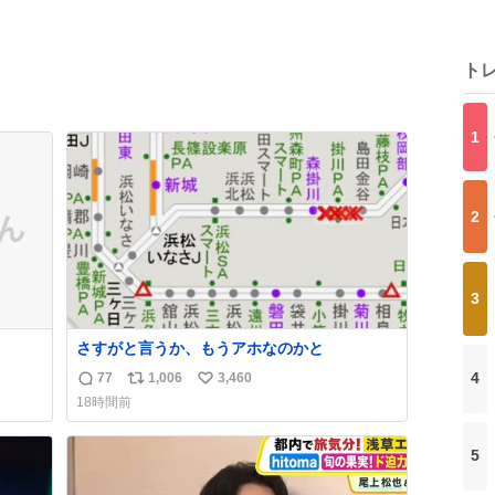
ト
1
2
3
さすがと言うか、もうアホなのかと
4
77
1,006
3,460
返
リ
い
18時間前
信
ポ
い
数
ス
ね
5
ト
数
数