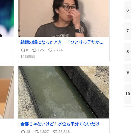
6
7
結婚の話になったとき、「ひとりっ子だから
持ち上
僕が諦めた瞬間に一族が潰える」「死ぬとき1
8
125
2,724
8
返
リ
い
人とか嫌」だから結婚願望は"ある"って答え
15時間前
たものの、結局「（結婚は）向いてねぇのか
信
ポ
い
めジ
もしれない」で締める北山くん、きっといろ
数
ス
ね
10
いろ考えて言葉を選んで、まるく収めてくれ
ト
数
9
kcal
たんだなと思った
数
う。
10
全部じゃないけど！水位も半分ぐらいだけ
ど！水が来はじめたよ！！！ 作業してくれた
13
1,827
23,346