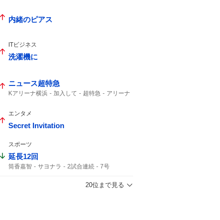
内緒のピアス
ITビジネス
洗濯機に
ニュース超特急
Kアリーナ横浜
加入して
超特急
アリーナ
Kアリーナ
エンタメ
Secret Invitation
スポーツ
延長12回
筒香嘉智
サヨナラ
2試合連続
7号
勝ち越し
ホームラン
タイムリー
20位まで見る