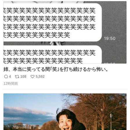
ト
数
数
姉、本当に笑ってる間｢笑｣を打ち続けるから怖い。
4
108
5,592
返
リ
い
12時間前
信
ポ
い
数
ス
ね
ト
数
数