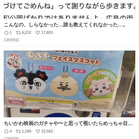
こんなの、しらなかった…誰も教えてくれなかった…。
1
4,232
17,803
返
リ
い
14時間前
信
ポ
い
数
ス
ね
ト
数
数
ちいかわ映画のガチャや〜と思って覗いたらめっちゃ目合
って気まずい
4
1,186
32,582
返
リ
い
23時間前