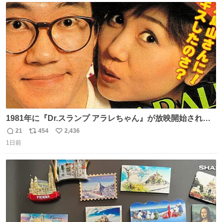
ト
数
数
1981年に『Dr.スランプ アラレちゃん』が放映開始された
直後の鳥山明さんと、小山茉美さんです。
21
454
2,436
返
リ
い
1日前
信
ポ
い
数
ス
ね
ト
数
数