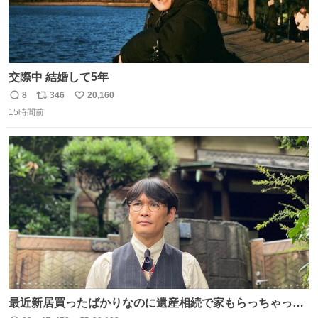
交際中 結婚して5年
8
346
20,160
返
リ
い
15時間前
信
ポ
い
数
ス
ね
ト
数
数
最近新居買ったばかりなのに遺産相続で家もらっちゃった