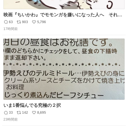
映画『ちいかわ』でモモンガを嫌いになった人へ それで
も愛される理由と可能性 kai-you.net/article/96186 『映画
63
903
5,796
返
リ
い
ちいかわ 人魚の島のひみつ』を3回観て、原作も追ってい
17時間前
信
ポ
い
る筆者が、モモンガの名誉回復を試みようとする記事で
数
ス
ね
す。ちいかわ初心者向けです🖊
ト
数
数
いま1番悩んでる究極の２択
33
142
8,695
返
リ
い
23時間前
信
ポ
い
数
ス
ね