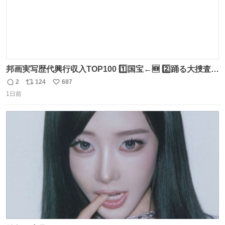
邦画実写歴代興行収入TOP100 1️⃣国宝←🆕 2️⃣踊る大捜査線
THE MOVIE2 3️⃣南極物語 4️⃣踊る大捜査線 THE MOVIE 5️⃣
2
124
687
返
リ
い
子猫物語 6️⃣劇場版コード・ブルー 7️⃣天と地と 8️⃣永遠の0
1日前
信
ポ
い
9️⃣ROOKIES-卒業- 🔟世界の中心で、愛をさけぶ … 44位 ほ
数
ス
ね
どなく、お別れです←🆕 … 60位 キングダム 魂の決戦←🆕
ト
数
数