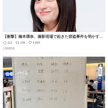
【衝撃】橋本環奈、撮影現場で起きた窃盗事件を明かす
「警察が来てました」 news.livedoor.com/article/detail…
112
338
2,695
返
リ
い
橋本は「撮影現場で照明さんのケーブルが盗まれて…。廃
13時間前
信
ポ
い
工場とかで撮影してたんですけど。警察が来てました」と
数
ス
ね
述懐。専門家も「銅の価値が上がってるんですよね…」と
ト
数
数
反応した。