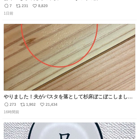
7
231
8,820
返
リ
い
1日前
信
ポ
い
数
ス
ね
ト
数
数
やりました！夫がパスタを落として杉床ぼこぼこしまし
た！よかったーーー！ファーストぼこぼこ自分じゃなく
273
1,902
21,434
返
リ
い
て！これで第二波いつでもいけます！！！✌️いやーほっと
16時間前
信
ポ
い
した！ 杉床を採用しようとしている方々へ忠告です。杉床
数
ス
ね
は乾燥パスタに負けます。豆腐くらいやわやわです。
ト
数
数