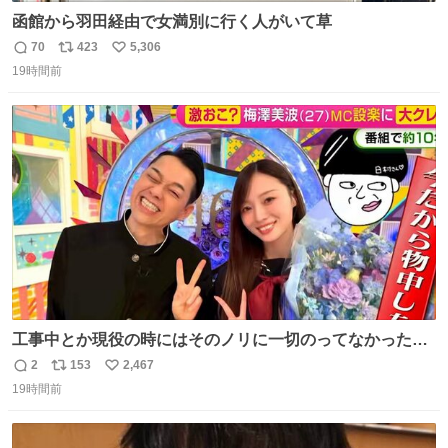
函館から羽田経由で女満別に行く人がいて草
70
423
5,306
返
リ
い
19時間前
信
ポ
い
数
ス
ね
ト
数
数
工事中とか現役の時にはそのノリに一切のってなかった1
番の「設楽の女」が卒業して頭角を現しはじめてて大好き
2
153
2,467
返
リ
い
🥲🥲 設楽さんの返しも良い🥲 #梅澤美波
19時間前
信
ポ
い
数
ス
ね
ト
数