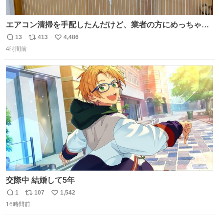
エアコン清掃を手配したんだけど、業者の方にめっちゃ吠
えるから隔離した。これでもう安心だ。
13
413
4,486
返
リ
い
4時間前
信
ポ
い
数
ス
ね
ト
数
数
交際中 結婚して5年
1
107
1,542
返
リ
い
16時間前
信
ポ
い
数
ス
ね