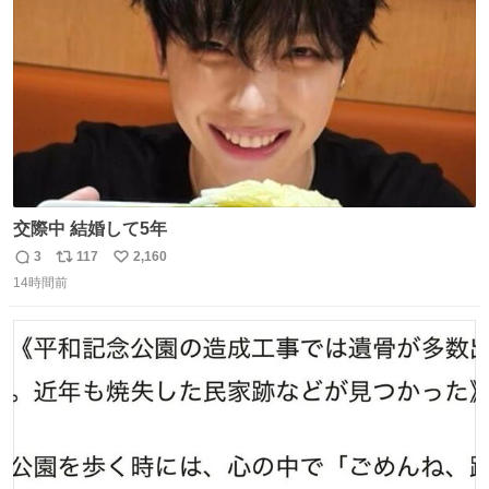
数
交際中 結婚して5年
3
117
2,160
返
リ
い
14時間前
信
ポ
い
数
ス
ね
ト
数
数