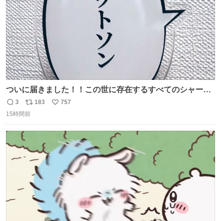
ついに届きました！！この世に存在するすべてのシャーロ
ック・ホームズに「ワトソン」と喋ってもらうためのアク
3
183
757
返
リ
い
スタです！！！
15時間前
信
ポ
い
数
ス
ね
ト
数
数