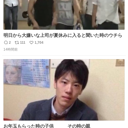
明日から大嫌いな上司が夏休みに入ると聞いた時のウチら
2
111
1,704
返
リ
い
14時間前
信
ポ
い
数
ス
ね
ト
数
数
お年玉もらった時の子供 その時の親