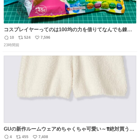
コスプレイヤーってのは100均の力を借りてなんでも錬成
できるんですよねビフォーアフター
10
524
7,596
返
リ
い
23時間前
信
ポ
い
数
ス
ね
ト
数
数
GUの新作ルームウェアめちゃくちゃ可愛い～❣️絶対買うぞ
🪿🤍 9月下旬発売🪄
4
455
7,408
返
リ
い