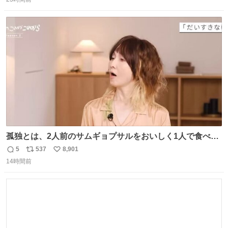
信
ポ
い
数
ス
ね
ト
数
数
孤独とは、2人前のサムギョプサルをおいしく1人で食べる
ことである←好きすぎる
5
537
8,901
返
リ
い
14時間前
信
ポ
い
数
ス
ね
ト
数
数