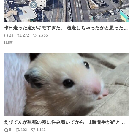
昨日走った道がキモすぎた。 逆走しちゃったかと思ったよ
23
272
2,755
返
リ
い
1日前
信
ポ
い
数
ス
ね
ト
数
数
えびてんが旦那の膝に住み着いてから、1時間半が経とう
としている。 えびてんはもう永住の意を固めており、持ち
5
102
1,142
返
リ
い