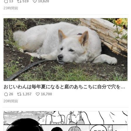
サンシャイン池崎」だったし、お産後の股裂け状態でのト
13
519
10,620
返
リ
い
イレは「とにかく明るい安村の体勢」が1番楽
23時間前
信
ポ
い
数
ス
ね
ト
数
数
おじいわんは毎年夏になると庭のあちこちに自分で穴を掘
って涼んでた。 たまにうさぎ氏がちゃっかり中に入る事も
26
1,357
16,700
返
リ
い
あったが、退かさず怒らず保護者のようにただ見ていた。
20時間前
信
ポ
い
数
ス
ね
ト
数
数