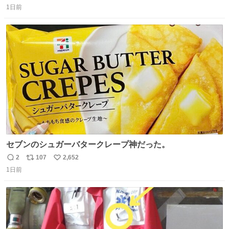
1日前
信
ポ
い
数
ス
ね
ト
数
数
セブンのシュガーバタークレープ神だった。
2
107
2,652
返
リ
い
1日前
信
ポ
い
数
ス
ね
ト
数
数