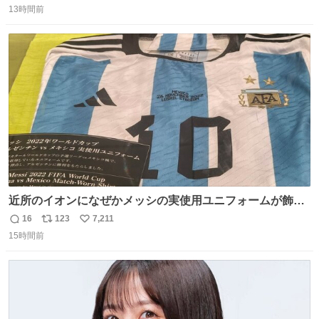
込んだおやつを所定の場所に置くなどしている。
13時間前
信
ポ
い
数
ス
ね
ト
数
数
近所のイオンになぜかメッシの実使用ユニフォームが飾っ
てあっておもろい
16
123
7,211
返
リ
い
15時間前
信
ポ
い
数
ス
ね
ト
数
数