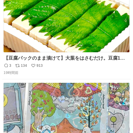
【豆腐パックのまま漬けて】大葉をはさむだけ。豆腐1
丁、秒でなくなる 豆腐に大葉をはさんで、めんつゆに漬け
3
134
913
返
リ
い
るだけ。冷蔵庫で置くだけで味がしみ込み、さっぱりなの
19時間前
信
ポ
い
に満足感のある一品に。火を使わず5分で仕込める、忙し
数
ス
ね
い日にもぴったりの大葉と豆腐の漬けレシピです。 詳しく
ト
数
数
はリプ欄を見てね👇