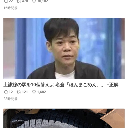
長男
22
478
30,182
返
リ
い
16時間前
信
ポ
い
数
ス
ね
ト
数
数
土讃線の駅を10個答えよ 名倉「ほんまごめん、」 ↑正解
（御免駅）
12
121
1,682
返
リ
い
23時間前
信
ポ
い
数
ス
ね
ト
数
数