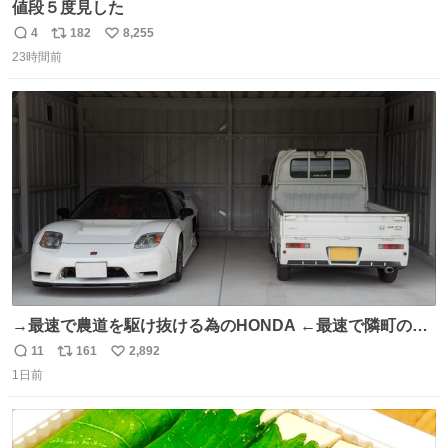
値段５度見した
4
182
8,255
返
リ
い
23時間前
信
ポ
い
数
ス
ね
ト
数
数
→最速で農道を駆け抜ける為のHONDA ←最速で隣町の集
会所に行く為のHONDA
11
161
2,892
返
リ
い
1日前
信
ポ
い
数
ス
ね
ト
数
数