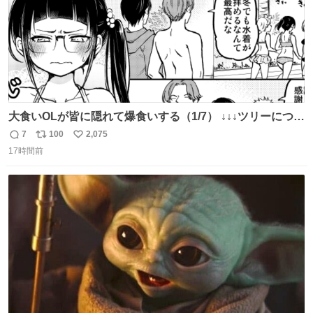
大食いOLが皆に隠れて爆食いする（1/7） ↓↓↓ツリーにつづ
く！
7
100
2,075
返
リ
い
17時間前
信
ポ
い
数
ス
ね
ト
数
数