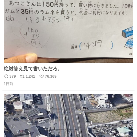
ト
数
数
絶対答え見て書いただろ。
379
1,241
76,369
返
リ
い
1日前
信
ポ
い
数
ス
ね
ト
数
数