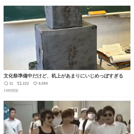
数
ス
ね
ト
数
数
文化祭準備中だけど、机上があまりにいじめっぽすぎる
11
222
6,594
返
リ
い
19時間前
信
ポ
い
数
ス
ね
ト
数
数