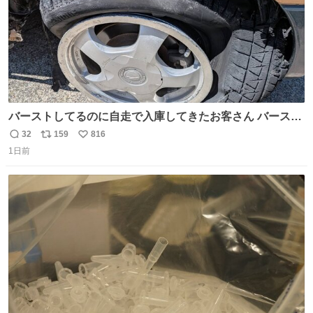
バーストしてるのに自走で入庫してきたお客さん バースト
したならその場で動かないで助け呼んで下さい😰 保険にロ
32
159
816
返
リ
い
ードサービス付いてて金銭負担も無いんですから これで走
1日前
信
ポ
い
ると、壊さなくていい所まで壊しちゃいますから 実際、外
数
ス
ね
装ダメージ、ABSセンサ断線、ブレーキホースも傷入っち
ト
数
数
ゃってます…