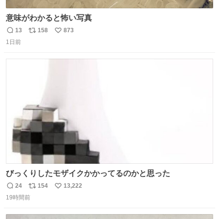
意味がわかると怖い写真
13
158
873
返
リ
い
1日前
信
ポ
い
数
ス
ね
ト
数
数
びっくりしたモザイクかかってるのかと思った
24
154
13,222
返
リ
い
19時間前
信
ポ
い
数
ス
ね