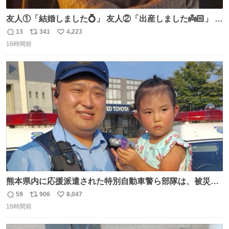
友人①「結婚しました💍」 友人②「出産しました👼🏻」 友
人③「マイホーム建てました🏡」 私「パトゥ」
13
341
4,223
返
リ
い
16時間前
信
ポ
い
数
ス
ね
ト
数
数
熊本県内に応援派遣された特別自動車警ら部隊は、被災場
所のみならず、避難所も回りながらパトロールを行ってい
59
906
8,047
返
リ
い
ます。写真は、京都府警察の特別自動車警ら部隊が、上益
16時間前
信
ポ
い
城郡御船町内で避難している方々と交流している様子で
数
ス
ね