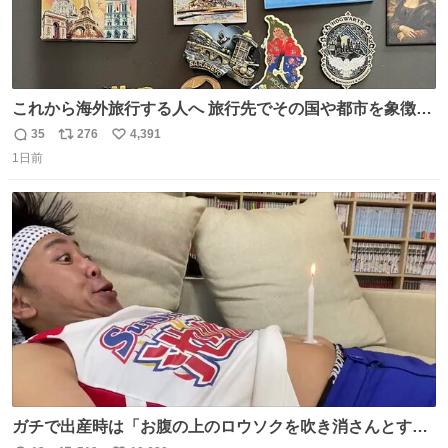
これから海外旅行する人へ 旅行先でその国や都市を象徴す
る マグネットを買って欲しい。 僕は交換留学してた1年間
35
276
4,391
返
リ
い
で20カ国回ったけど、旅行先で必ずマグネットを買い、今
1日前
信
ポ
い
は家の冷蔵庫に貼ってる。 交換留学が終わって1年経つけ
数
ス
ね
どそれぞれのマグネットを見る度に旅の思い出が鮮明によ
ト
数
数
みがえります。
ガチで出産時は「お腹の上のロウソクを吹き消さんとする