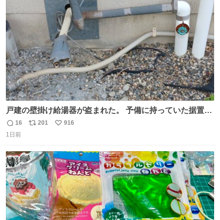
す。 #令和８年熊本地震 #京都府警察
ト
数
数
戸建の壁掛け給湯器が盗まれた。 予備に持っていた据置給
湯器があったのでガスやさんに設置してもらった。 工事費
16
201
916
返
リ
い
9万円。 痛い出費。 防犯カメラ設置した。 物騒な時代にな
1日前
信
ポ
い
ったな。 昔は給湯器盗むとか聞いたことなかったな。
数
ス
ね
ト
数
数