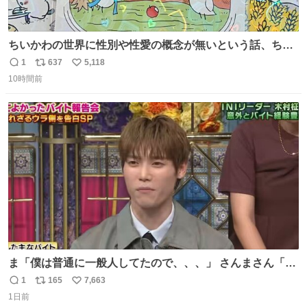
ちいかわの世界に性別や性愛の概念が無いという話、ちい
かわタロットでも恋人・女帝・女教皇あたりは性別を意識
1
637
5,118
返
リ
い
させないように描かれてるんだよね。かなり徹底している
10時間前
信
ポ
い
印象。
数
ス
ね
ト
数
数
ま「僕は普通に一般人してたので、、、」 さんまさん「チ
ンパンジー⁉️」 しぬwwwwwwwwwwwwwwwwwwwww
1
165
7,663
返
リ
い
1日前
信
ポ
い