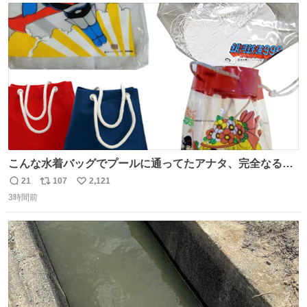
ト
数
数
こんな水着バッグでプールに通ってたアナタ、完全なる同
世代（笑） #70年代 #80年代 #昭和レトロ
21
107
2,121
返
リ
い
3時間前
信
ポ
い
数
ス
ね
ト
数
数