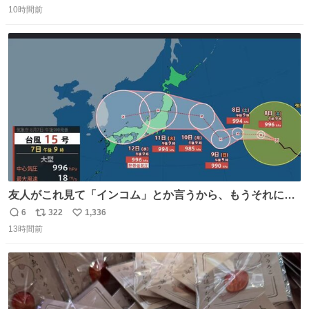
10時間前
信
ポ
い
数
ス
ね
ト
数
数
友人がこれ見て「インコム」とか言うから、もうそれにし
か見えなくなっちゃった。
6
322
1,336
返
リ
い
13時間前
信
ポ
い
数
ス
ね
ト
数
数