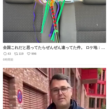
全国これだと思ってたらぜんぜん違ってた件。 ロケ地：広
島
43
119
996
返
リ
い
6時間前
信
ポ
い
数
ス
ね
ト
数
数