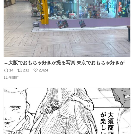
数
←大阪でおもちゃ好きが撮る写真 東京でおもちゃ好きが撮
る写真→
14
232
2,424
返
リ
い
11時間前
信
ポ
い
数
ス
ね
ト
数
数