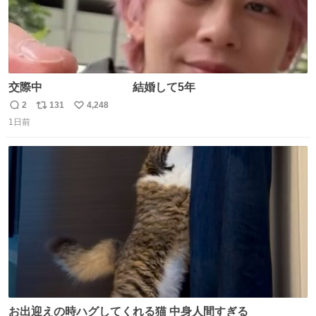
交際中 結婚して5年
2
131
4,248
返
リ
い
1日前
信
ポ
い
数
ス
ね
ト
数
数
お出迎えの時ハグしてくれる猫 中身人間すぎる