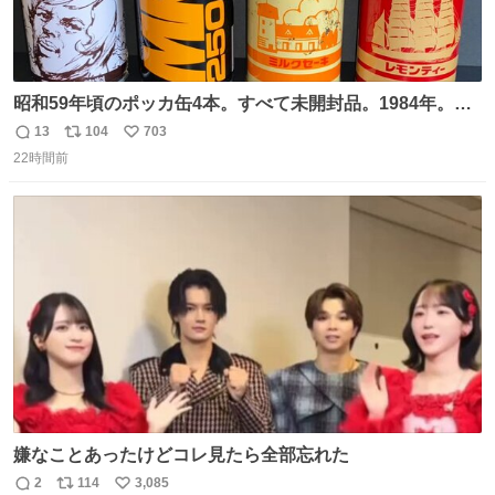
昭和59年頃のポッカ缶4本。すべて未開封品。1984年。P
マーク。昭和レトロ！
13
104
703
返
リ
い
22時間前
信
ポ
い
数
ス
ね
ト
数
数
嫌なことあったけどコレ見たら全部忘れた
2
114
3,085
返
リ
い