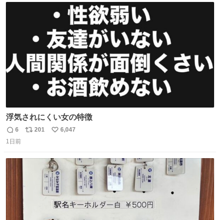
ト
数
数
浮気されにくい女の特徴
6
201
6,047
返
リ
い
1日前
信
ポ
い
数
ス
ね
ト
数
数