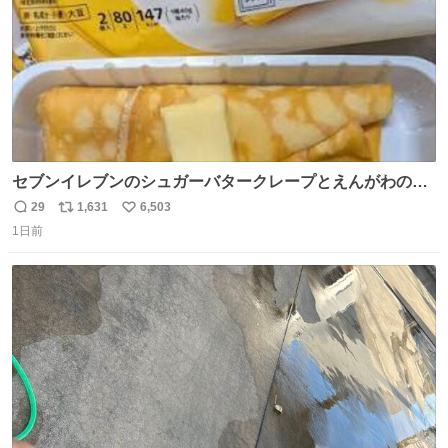
セブンイレブンのシュガーバタークレープとえんがわの寿
司を探している人へ！ シュガーバタークレープは目黒、品
29
1,631
6,503
返
リ
い
川、蒲田、渋谷、川崎、横浜、鶴見、九州の一部エリア限
1日前
信
ポ
い
定商品で8月5日に発注が終了したため店舗に置いてあると
数
ス
ね
ころ少ないですが見つけたら即買いです🤩❣️
ト
数
数