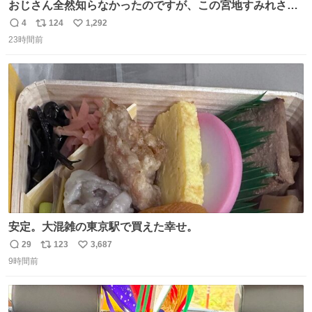
おじさん全然知らなかったのですが、この宮地すみれさん
（日向坂46）はマリサポだったのですね。 カメラ目線でに
4
124
1,292
返
リ
い
っこりしていただいたので撮影したものの、全然誰だか知
23時間前
信
ポ
い
りませんでした。 マリサポらしいのでこれからは名前覚え
数
ス
ね
ます！！
ト
数
数
安定。大混雑の東京駅で買えた幸せ。
29
123
3,687
返
リ
い
9時間前
信
ポ
い
数
ス
ね
ト
数
数