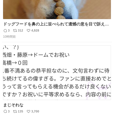
ドッグフードを鼻の上に並べられて遺憾の意を目で訴えて
くるコーギー
3
312
4,928
返
リ
い
10時間前
信
ポ
い
数
ス
ね
ト
数
数
まじそれな
3
135
3,700
返
リ
い