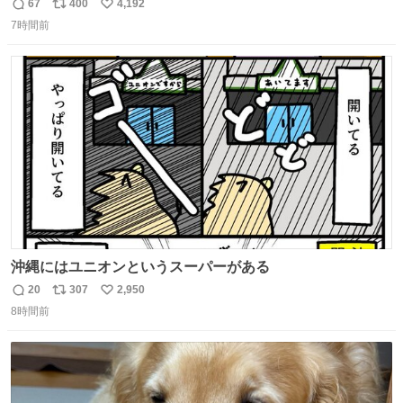
67
400
4,192
返
リ
い
7時間前
信
ポ
い
数
ス
ね
ト
数
数
沖縄にはユニオンというスーパーがある
20
307
2,950
返
リ
い
8時間前
信
ポ
い
数
ス
ね
ト
数
数