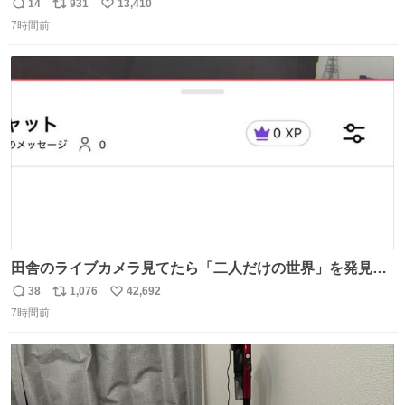
14
931
13,410
返
リ
い
7時間前
信
ポ
い
数
ス
ね
ト
数
数
田舎のライブカメラ見てたら「二人だけの世界」を発見し
た
38
1,076
42,692
返
リ
い
7時間前
信
ポ
い
数
ス
ね
ト
数
数