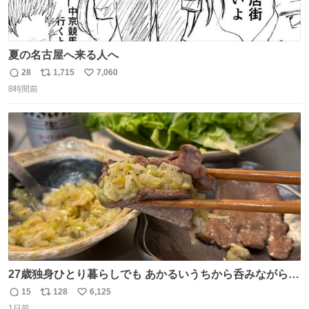
夏の名古屋へ来る人へ
28
1,715
7,060
返
リ
い
8時間前
信
ポ
い
数
ス
ね
ト
数
数
27歳独身ひとり暮らしでも あかるいうちから呑みながらキ
ッチンでひとり焼肉できてしあわせだもん՞ o̴̶̷̥ ̫ o̴̶̷̥ ՞
15
128
6,125
返
リ
い
1日前