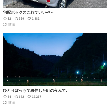
宅配ボックスこれでいいや～
12
329
1,881
返
リ
い
10時間前
信
ポ
い
数
ス
ね
ト
数
数
ひとりぼっちで移住した町の夜みて。
34
682
12,267
返
リ
い
10時間前
信
ポ
い
数
ス
ね