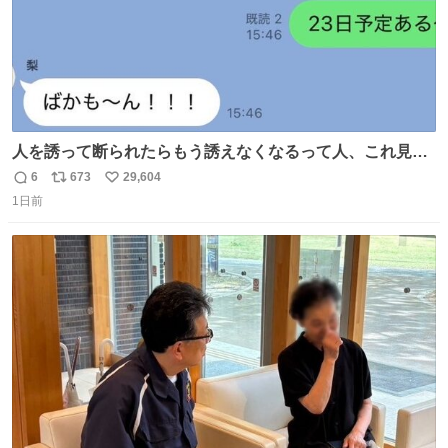
人を誘って断られたらもう誘えなくなるって人、これ見て
元気出してほしい
6
673
29,604
返
リ
い
1日前
信
ポ
い
数
ス
ね
ト
数
数