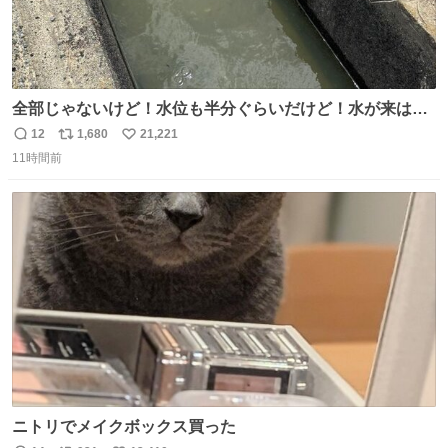
全部じゃないけど！水位も半分ぐらいだけど！水が来はじ
めたよ！！！ 作業してくれた方々ありがとーーー
12
1,680
21,221
返
リ
い
ー！！！！！！！！！！！！！！！！！！！！！！！！！
11時間前
信
ポ
い
！
数
ス
ね
ト
数
数
ニトリでメイクボックス買った