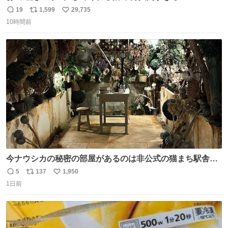
19
1,599
29,735
返
リ
い
10時間前
信
ポ
い
数
ス
ね
ト
数
数
今ナウシカの秘密の部屋があるのは非公式の猫まち駅舎だ
けだもんね。本物が欲しいね
5
137
1,950
返
リ
い
1日前
信
ポ
い
数
ス
ね
ト
数
数