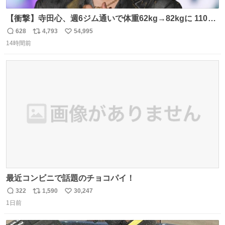
【衝撃】寺田心、週6ジム通いで体重62kg→82kgに 110kg
のベンチプレス持ち上げる姿披露
628
4,793
54,995
返
リ
い
news.livedoor.com/article/detail… 元々自重のみだった
14時間前
信
ポ
い
が、更に筋肉を大きくするためジム通いを開始。筋肉増量
数
ス
ね
のためおにぎり10個、ゼリー飲料3～4本、パスタと毎日4
ト
数
数
千kcalオーバーの食事を摂取し、増量したという。
最近コンビニで話題のチョコパイ！
322
1,590
30,247
返
リ
い
1日前
信
ポ
い
数
ス
ね