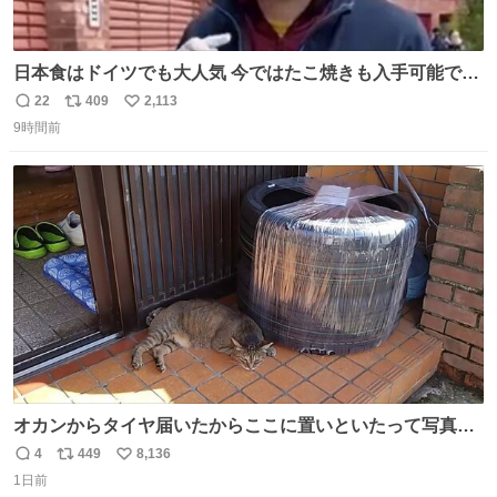
日本食はドイツでも大人気 今ではたこ焼きも入手可能です
が、🥑や🌽、ウィンナーや枝豆などが入っているオリジナ
22
409
2,113
返
リ
い
ルたこ焼きへと進化 大使館の広報課長ハインリッヒは、日
9時間前
信
ポ
い
本でたこ焼きに心奪われ、ベルリンにいたときには出店で
数
ス
ね
焼いてました👏（ええ笑顔や） #たこ焼きの日
ト
数
数
オカンからタイヤ届いたからここに置いといたって写真送
られてきたけど明らかに猫が邪魔くさそうな顔してて草
4
449
8,136
返
リ
い
1日前
信
ポ
い