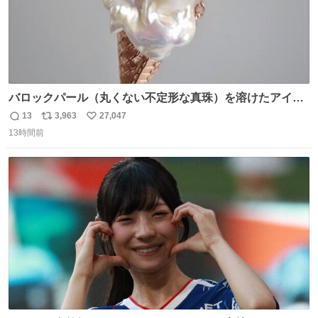
バロックパール（丸くない不定形な真珠）を溶けたアイス
や飴玉、雲、アヒルに見立ててジュエリーデザイナー、
13
3,963
27,047
返
リ
い
Ben Choi 蔡俊文さんの作品。
13時間前
信
ポ
い
instagram.com/bcjoaillerie/
数
ス
ね
ト
数
数