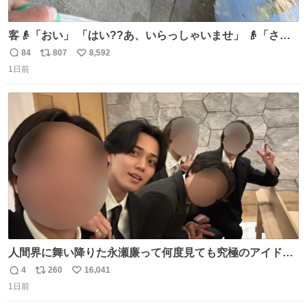
客👴「おい」 「はい??あ、いらっしゃいませ」 👴「さっ
きからずっと水出しっぱなしでもったいないだろ」 「静電
84
807
8,592
返
リ
い
気を逃がし、熱くなった地面の温度を下げ、引火事故の防
1日前
信
ポ
い
止の為必要な作業です」 👴「水不足の昨今にもったいない
数
ス
ね
ことをするな!!」 それでは歌います、聞いてください 「井
ト
数
数
戸水」
人間界に舞い降りた永瀬廉って何度見ても究極のアイドル
過ぎてずっと味する。美味い。
4
260
16,041
返
リ
い
1日前
信
ポ
い
数
ス
ね