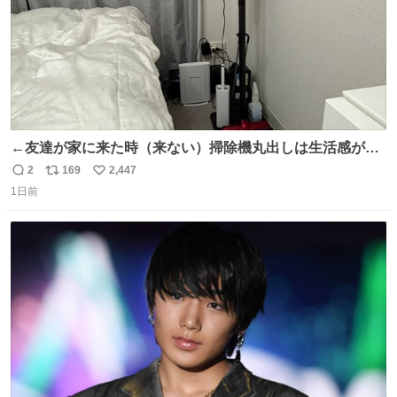
←友達が家に来た時（来ない）掃除機丸出しは生活感が出
てかっこ悪いなぁ →せや
2
169
2,447
返
リ
い
1日前
信
ポ
い
数
ス
ね
ト
数
数