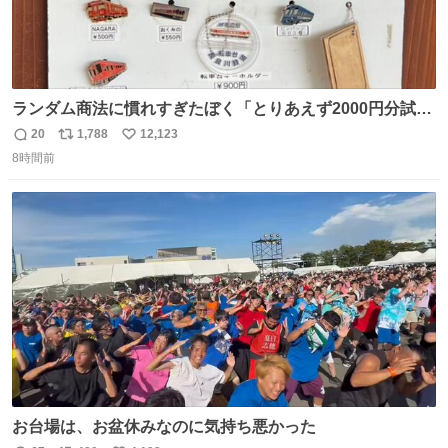
ランダム商法に慣れすぎたぼく「とりあえず2000円分試し
てみるか…」 駅員さん「どれが欲しいの？」 ぼく「えっ
20
1,788
12,123
返
リ
い
良いんですか？」 駅員さん「何が…？？」 やっぱランダム
8時間前
信
ポ
い
って悪い文化だ
数
ス
ね
わ！！！！！！！！！！！！！！！！！！！！
ト
数
数
お台場は、お盆休みなのに気持ち悪かった