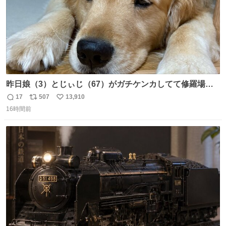
昨日娘（3）とじぃじ（67）がガチケンカしてて修羅場だ
ったんだけど、ふぉるては可能な限り平たくなってまし
17
507
13,910
返
リ
い
た。犬が1番空気読める。
16時間前
信
ポ
い
数
ス
ね
ト
数
数