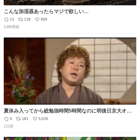
こんな加湿器あったらマジで欲しい…
13
138
959
返
リ
い
14時間前
信
ポ
い
数
ス
ね
ト
数
数
夏休み入ってから総勉強時間5時間なのに明後日京大オー
プンで今これ
4
181
5,030
返
リ
い
1日前
信
ポ
い
数
ス
ね