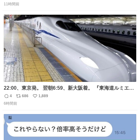
11時間前
信
ポ
い
数
ス
ね
ト
数
数
22:00、東京発。 翌朝6:59、新大阪着。 『東海道ルミエー
ルエクスプレス』が今夜、初運行！ 岐阜羽島駅で夜を越す
4
686
1,889
返
リ
い
東海道新幹線。寝台列車じゃないのに、朝まで新幹線とい
6時間前
信
ポ
い
う、なんだか特別体験😉 #TRAINTRIP #東海道ルミエール
数
ス
ね
エクスプレス
ト
数
数