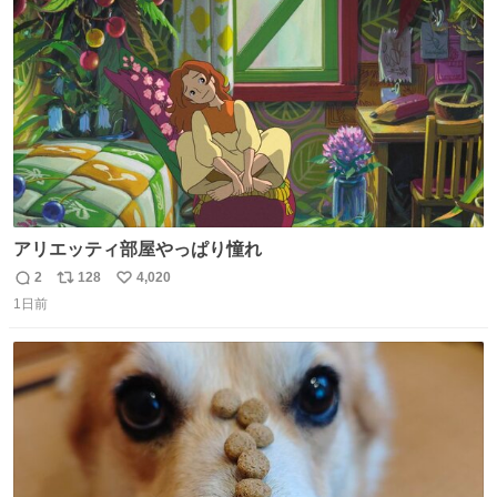
ト
数
数
アリエッティ部屋やっぱり憧れ
2
128
4,020
返
リ
い
1日前
信
ポ
い
数
ス
ね
ト
数
数