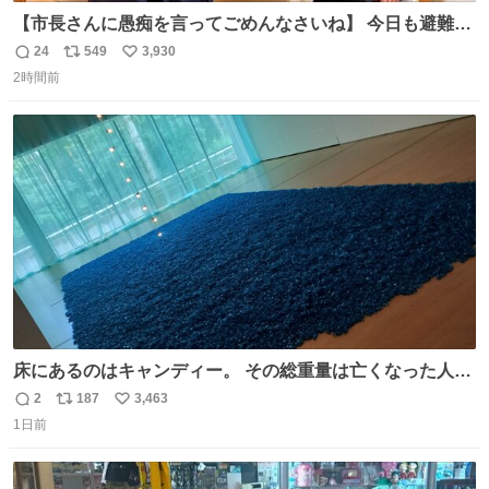
【市長さんに愚痴を言ってごめんなさいね】 今日も避難所
を回り、皆さんのお話を伺いました。 少し辛そうな表情を
24
549
3,930
返
リ
い
されていた高齢の女性に、「どうぞ遠慮なく、何でも話し
2時間前
信
ポ
い
てください」と声をかけました。
数
ス
ね
ト
数
数
床にあるのはキャンディー。 その総重量は亡くなった人と
同等の重さだそうです。 鑑賞者は一つ持ち帰れますが、亡
2
187
3,463
返
リ
い
くなった人の一部を持ち帰っているような感覚になりまし
1日前
信
ポ
い
た。 勇気を出して口に入れたら、ハッカ味😳✨ #ポーラ美
数
ス
ね
術館
ト
数