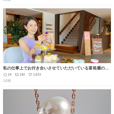
信
ポ
い
数
ス
ね
ト
数
数
私の仕事上でお付き合いさせていただいている富裕層の社
長さん達は、こんな事しない。 こんな自慢は一切しない
24
192
1,033
返
リ
い
し、なんなら表に出てこない。 自分に自信がない半端モン
1日前
信
ポ
い
はブランドで自分を飾りキラキラ自慢をする。 #折田楓
数
ス
ね
#merchu
ト
数
数