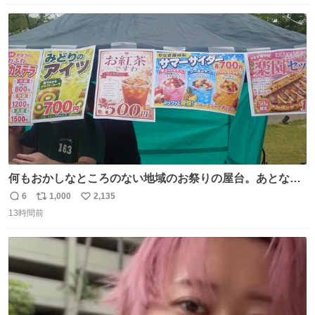
数
ス
ね
ト
数
数
何もおかしなところのない地域のお祭りの屋台。あとなん
か割と聞き馴染みのあるBGMが流れてます #関広見まつり
6
1,000
2,135
返
リ
い
#関広見まつり2026
13時間前
信
ポ
い
数
ス
ね
ト
数
数