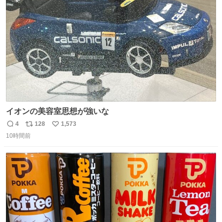
ト
数
数
イオンの美容室思想が強いな
4
128
1,573
返
リ
い
10時間前
信
ポ
い
数
ス
ね
ト
数
数