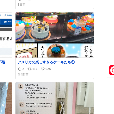
返
リ
い
1日前
信
ポ
い
数
ス
ね
ト
数
数
不適切
アメリカの楽しすぎるケーキたち①
2
114
925
返
リ
い
4時間前
た駅
信
ポ
い
「第
数
ス
ね
不正
ト
数
実
数