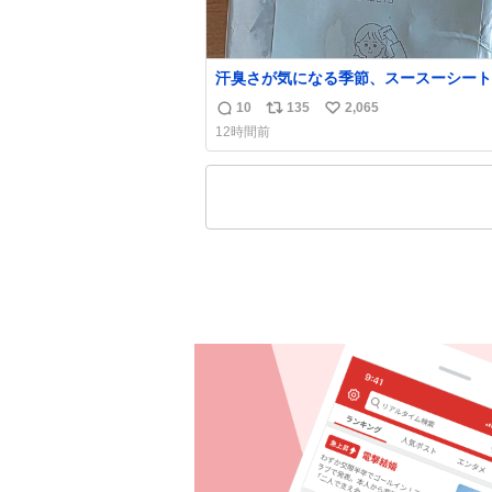
汗臭さが気になる季節、スースーシート
だと、これがとにかくスッキリする。2
10
135
2,065
返
リ
い
い前に #生活は踊る で紹介したやつ。
12時間前
んにもおばさんにもオススメだ。ドラス
信
ポ
い
売ってるぞ。ドライシャンプーって書い
数
ス
ね
るけど汗拭きシートみたいなもの。耳裏
ト
数
首筋がんがん拭いて汗臭不安を解消。
数