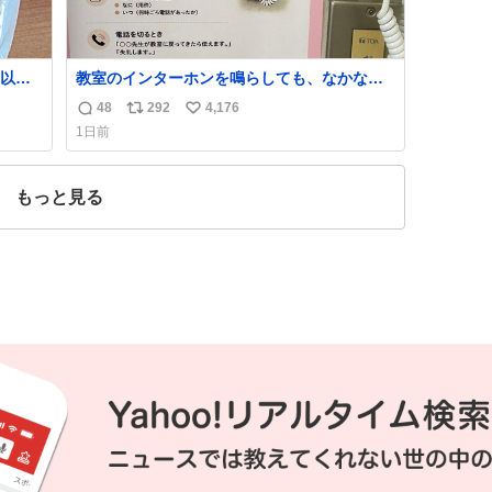
以外
教室のインターホンを鳴らしても、なかなか
年くら
誰も出ないことがあります…。 もしかすると
48
292
4,176
返
リ
い
おじさ
「電話の出方」に困っているのかもしれませ
1日前
トに
ん。 そこで「何を話せばいいか」が見える手
信
ポ
い
てあ
引きを用意して、安心して電話に出られるよ
数
ス
ね
襟足
うにします。 インターホンの応対も大切なコ
ト
数
もっと見る
ミュニケーションの学びです。
数