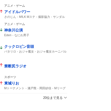
アニメ・ゲーム
アイドルパワー
さのじん
M!LK Mステ
撮影協力
サンダル
アニメ・ゲーム
神奈川公演
Eden
なにわ男子
クックロビン音頭
パタリロ
おジャ魔女
おジャ魔女カーニバル
カーニバル
禁断尻ラジオ
スポーツ
東城りお
Mトーナメント
瀬戸熊
岡田紗佳
Mリーグ
2試合
20位まで見る