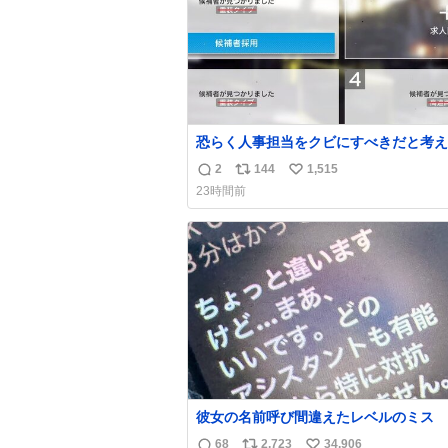
恐らく人事担当をクビにすべきだと考え
るが‥‥‥
2
144
1,515
返
リ
い
23時間前
信
ポ
い
数
ス
ね
ト
数
数
彼女の名前呼び間違えたレベルのミス
68
2,723
34,906