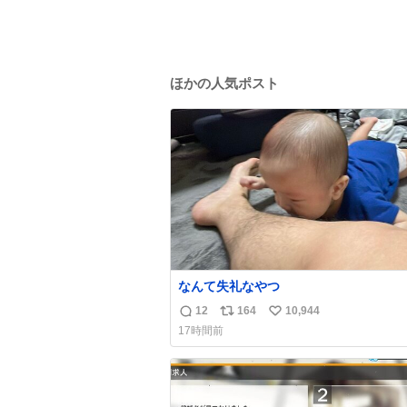
ほかの人気ポスト
なんて失礼なやつ
12
164
10,944
返
リ
い
17時間前
信
ポ
い
数
ス
ね
ト
数
数