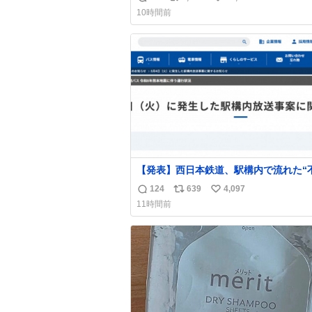
返
リ
い
10時間前
信
ポ
い
数
ス
ね
ト
数
数
【発表】西日本鉄道、駅構内で流れた“
音声”に声明「被害届も検討」
124
639
4,097
返
リ
い
news.livedoor.com/article/detail… 4日に西
11時間前
鉄福岡（天神）駅および薬院駅で発生し
信
ポ
い
構内放送事案について声明を公表した。
数
ス
ね
三者によって駅構内放送設備に外部から
ト
数
に音声が流された可能性も含めて確認を
数
施」と説明した。