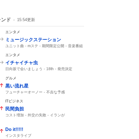
レンド
15:54
更新
エンタメ
ミュージックステーション
ユニット曲
mステ
期間限定公開
音楽番組
BAD
M!LK
Brand New
ATEEZ
Hanabi
エンタメ
イチャイチャ虫
日向坂で会いましょう
18th
発売決定
9月30
グルメ
黒い流れ星
フューチャーオーノー
不吉な予感
オキシ漬け
ラッコ先生
ITビジネス
民間負担
コスト増加
外交の失敗
イランが
ホルムズ海峡
Do it!!!!!
インスタライブ