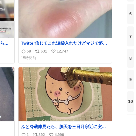
6
7
られ
Twitter信じてこれ涙袋入れたけどマジで盛れ
た…ありがとう…
58
631
12,747
返
リ
い
8
15時間前
信
ポ
い
数
ス
ね
ト
数
9
数
10
ふと冷蔵庫見たら、脳天を三日月宗近に突き
刺されてるくりまんじゅうパイセンが
1
392
4,996