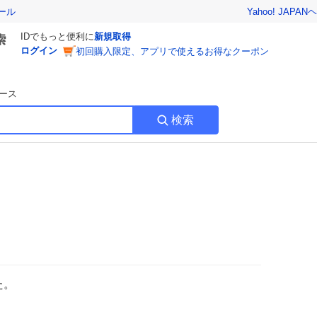
Yahoo! JAPAN
ヘ
ール
IDでもっと便利に
新規取得
ログイン
初回購入限定、アプリで使えるお得なクーポン
ース
検索
た。