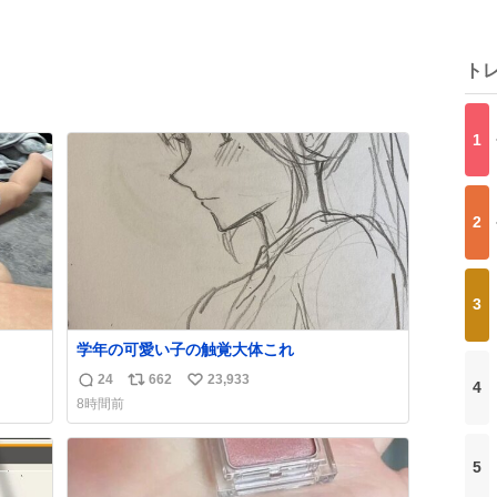
ト
1
2
3
学年の可愛い子の触覚大体これ
24
662
23,933
4
返
リ
い
8時間前
信
ポ
い
数
ス
ね
ト
数
5
数