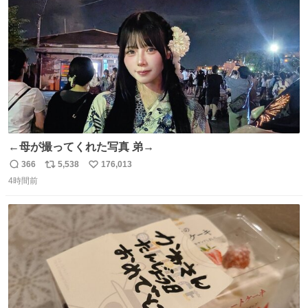
数
←母が撮ってくれた写真 弟→
366
5,538
176,013
返
リ
い
4時間前
信
ポ
い
数
ス
ね
ト
数
数