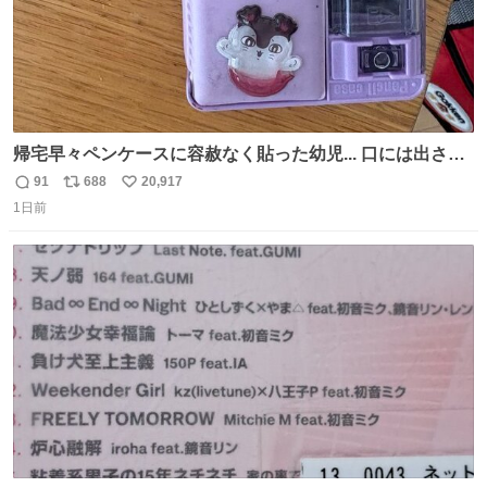
帰宅早々ペンケースに容赦なく貼った幼児... 口には出さぬ
が勿体無い精神で心がざわつく.....ッ
91
688
20,917
返
リ
い
1日前
信
ポ
い
数
ス
ね
ト
数
数