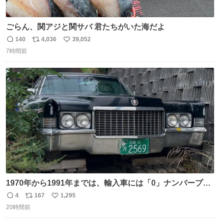
ごらん、関アジと関サバ 君たちがいた海だよ
140
4,036
39,052
返
リ
い
7時間前
信
ポ
い
数
ス
ね
ト
数
数
1970年から1991年までは、輸入車には「0」ナンバープレ
ートが使用されていました。 その後、この制度は廃止さ
4
167
1,295
返
リ
い
れ、すべての「0」ナンバープレートは抹消・無効化され
20時間前
信
ポ
い
ました。 ところが最近、その「0」ナンバープレートを装