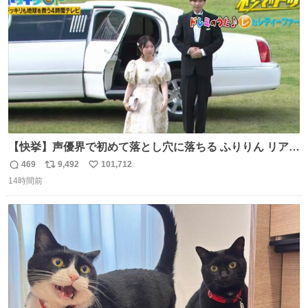
数
【快挙】声優界で初めて落とし穴に落ちる ふりりん リアク
ションが最高過ぎる🤣 #ドッキリGP #降幡愛
469
9,492
101,712
返
リ
い
14時間前
信
ポ
い
数
ス
ね
ト
数
数