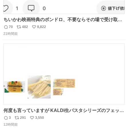
ちいかわ映画特典のボンドロ、不要ならその場で受け取り
辞退すれば良いのに白々しい
70
482
8,822
返
リ
い
21時間前
信
ポ
い
数
ス
ね
ト
数
数
何度も言っていますが KALDI生パスタシリーズのフェット
チーネは 真剣(ガチ)で美味いぞ
3
291
3,550
返
リ
い
12時間前
信
ポ
い