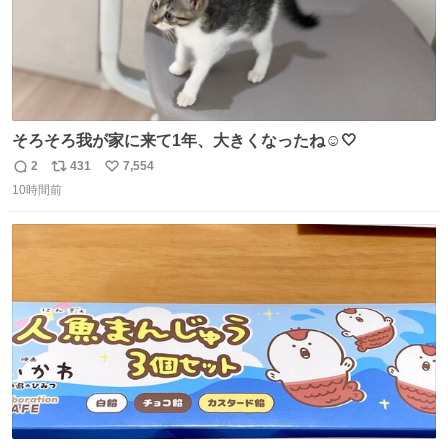
そろそろ我が家に来て1年、大きくなったね☺️🤍
2
431
7,554
返
リ
い
10時間前
信
ポ
い
数
ス
ね
ト
数
数