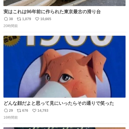
実はこれは96年前に作られた東京最古の滑り台
38
1,079
10,665
返
リ
い
20時間前
信
ポ
い
数
ス
ね
ト
数
数
どんな顔だよと思って見にいったらその通りで笑った
29
676
14,793
返
リ
い
16時間前
信
ポ
い
数
ス
ね