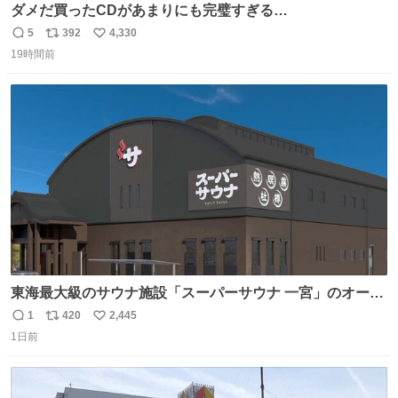
ダメだ買ったCDがあまりにも完璧すぎる…
5
392
4,330
返
リ
い
19時間前
信
ポ
い
数
ス
ね
ト
数
数
東海最大級のサウナ施設「スーパーサウナ 一宮」のオープ
ン日が2026年9月8日に決定‼️ 5種類の本格サウナや4種類の
1
420
2,445
返
リ
い
⽔⾵呂、約50名が同時に休息できる休憩スペースなど、男
1日前
信
ポ
い
性が求める設備を極限まで突き詰めた「サウナの理想郷」
数
ス
ね
😍😍😍 ⬇️詳細ページ⬇️ supersento.com/chubu/aichi/ic…
ト
数