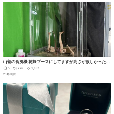
数
ス
ね
着した車両が発見されました。 今でも残っていること自体
ト
数
数
が奇跡です……。
山善の食洗機 乾燥ブースにしてますが高さが欲しかったの
でコレクションケースを置くだけのツルセコ改造 扉が手前
5
276
1,082
返
リ
い
に開き天井の温度もしっかり上がるのでかなり使いやすく
20時間前
信
ポ
い
なりました😎
数
ス
ね
ト
数
数