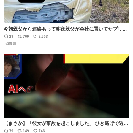
今朝親父から連絡あって昨夜親父が会社に置いてたプリウ
スが燃えたらしく、距離と経年でバッテリーイカれてた
28
769
2,603
返
リ
い
か？って思ったら放火らしいし隣のトラックも一部燃えた
9時間前
信
ポ
い
みたい。 それも胸糞だけど、単なる火災扱いで放火に切り
数
ス
ね
変わらないから犯人野放しらしい。
ト
数
数
【まさか】「彼女が事故を起こしました」 ひき逃げで逃走
した男、AIの相談履歴で“ウソ発覚” 警察が男のスマホを押
39
149
746