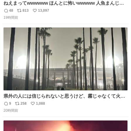
ねえまってwwwwww ほんとに怖いwwwww 人魚まんじゅ
う買ってきたから私も永遠のいのちを…ぐへへ…と思いな
48
813
13,097
返
リ
い
がら1つ食べたら 奥歯欠けたんだけど！！！！？？？ しか
19時間前
信
ポ
い
もガッツリ😭 まんじゅうだよ？？？？？？ ガリッて言っ
数
ス
ね
たから何？と思って口から出したら自分の歯wwwwww セ
ト
数
数
イレーンの呪いじゃん😭
県外の人には信じられないと思うけど、霧じゃなくて火山
灰です🌋 #桜島
9
258
1,088
返
リ
い
20時間前
信
ポ
い
数
ス
ね
ト
数
数