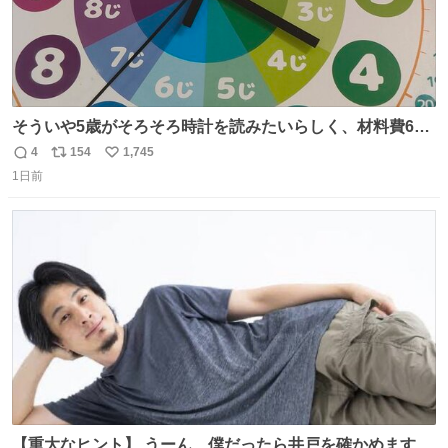
そういや5歳がそろそろ時計を読みたいらしく、材料費600
円で作れる知育時計作ってみた！ めっちゃ簡単！ ありがと
4
154
1,745
返
リ
い
う先人！
1日前
信
ポ
い
数
ス
ね
ト
数
数
【重大なヒント】 うーん、僕だったら井戸を確かめますけ