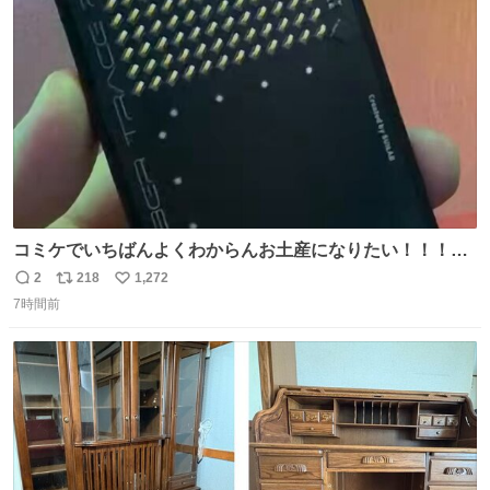
ト
数
数
コミケでいちばんよくわからんお土産になりたい！！！！
#C108
2
218
1,272
返
リ
い
7時間前
信
ポ
い
数
ス
ね
ト
数
数