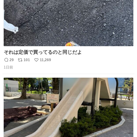
それは定価で買ってるのと同じだよ
29
101
11,269
返
リ
い
1日前
信
ポ
い
数
ス
ね
ト
数
数