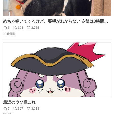
めちゃ鳴いてくるけど、要望がわからない 夕飯は3時間も
先だしな
5
104
3,755
返
リ
い
19時間前
信
ポ
い
数
ス
ね
ト
数
数
最近のウソ様これ
7
597
3,218
返
リ
い