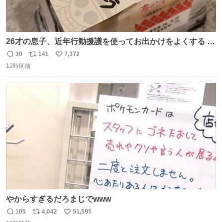
26才の息子、近年行動援護を使ってお出かけをよくする 親
との外出はもう嫌らしい。 中身は小学生位なのに小癪な😅
30
141
7,372
返
リ
い
昨日は夜のショッピングモールに行った 先に寝といてよ❗
12時間前
信
ポ
い
と何度も何度も言い残して。 起きたら冷蔵庫に… ああ、こ
数
ス
ね
れ買いに行ってくれたんだ…😭
ト
数
数
やからすぎるだろまじでwww
105
4,042
51,595
返
リ
い