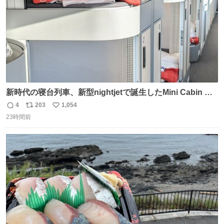
新時代の寝台列車、新型nightjetで誕生したMini Cabin ま
さに走るカプセルホテルといった感じで、一人旅で利用す
4
203
1,054
返
リ
い
るのにはちょうどいい設備。 他の人も言ってましたが、サ
23時間前
信
ポ
い
ンライズの後継に欲しい…
数
ス
ね
ト
数
数