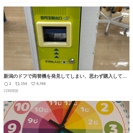
数
ス
ね
ト
数
数
新潟のドフで両替機を発見してしまい、思わず購入してし
まい大阪に発送するイベントが発生
2
154
6,768
返
リ
い
22時間前
信
ポ
い
数
ス
ね
ト
数
数