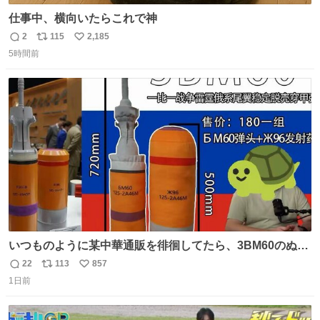
仕事中、横向いたらこれで神
2
115
2,185
返
リ
い
5時間前
信
ポ
い
数
ス
ね
ト
数
数
いつものように某中華通販を徘徊してたら、3BM60のぬい
ぐるみを発見してしまった…。
22
113
857
返
リ
い
1日前
信
ポ
い
数
ス
ね
ト
数