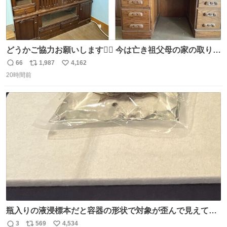
どうかご協力お願いします🙇‍♂️ 今は亡き祖父母の家の取り壊
しが決まり、どうしても処分して欲しくない食器棚と机の
66
1,987
4,162
返
リ
い
引き取り手を探しております この2つは私の祖母が当初一
20時間前
信
ポ
い
目惚れで購入したもので、祖母はc型肝炎で58歳という若
数
ス
ね
さで亡くなりましたが、この家具達をとても大切にしてお
ト
数
数
りました 続く↓
瓶入りの液浸標本だと容器の形状で対象が歪んで見えてし
まうことから、なるべく歪みがない状態で観察しやすいよ
3
569
4,534