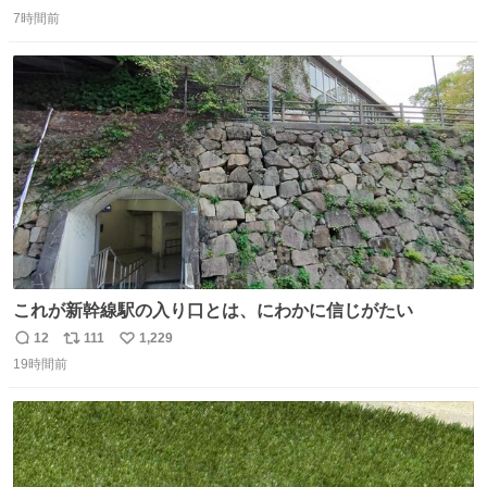
返
リ
い
収して解析すると、出頭する前に事故の詳しい状況やどう
7時間前
信
ポ
い
対応すればいいかをAIに相談していたことがわかった。し
数
ス
ね
かし、AIの回答は「正直に警察に話すように」だった。
ト
数
数
これが新幹線駅の入り口とは、にわかに信じがたい
12
111
1,229
返
リ
い
19時間前
信
ポ
い
数
ス
ね
ト
数
数