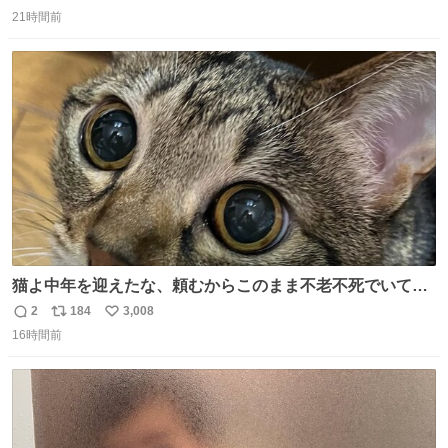
返
リ
い
うにこのような形で保存していると前に科博の先生から教
21時間前
信
ポ
い
えてもらった #国立科学博物館
数
ス
ね
ト
数
数
猫よ中年を迎えたな、頼むからこのまま不老不死でいてく
れ…と願ってから、いや人間の家族が死に絶えて猫だけこ
2
184
3,008
返
リ
い
の世に置いていくなんてひどいことはできない…と思って
16時間前
信
ポ
い
から、猫のこの可愛さと愛嬌なら未来永劫ほかの人間に可
数
ス
ね
愛がられて困ることもなかろうなと思ったのでやっぱり猫
ト
数
数
よ不老不死でいてくれ