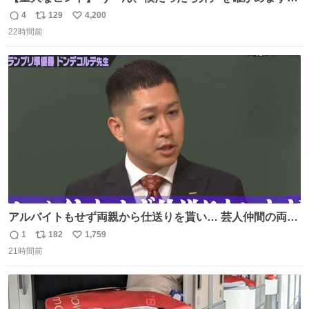
どね
4
129
4,200
返
リ
い
22時間前
信
ポ
い
数
ス
ね
ト
数
数
アルバイトもせず両親から仕送りを貰い… 芸人仲間の両親
のスネまでかじる!? ドンデコルテ銀次⚡️ 無料見逃し配信は
1
182
1,759
返
リ
い
こちらから ▶︎abema.go.link/gBLVb ◤しくじり先生
21時間前
信
ポ
い
ABEMAにて毎週最新話無料配信中◢ @10000nabe
数
ス
ね
@akmllube0617
ト
数
数