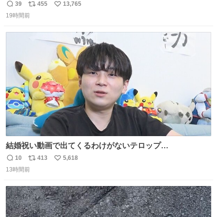
ません！すぐ消します」 店員「念のためフォルダから消し
39
455
13,765
返
リ
い
てるところ見せて頂けますか？」 俺「はい…」
19時間前
信
ポ
い
数
ス
ね
ト
数
数
結婚祝い動画で出てくるわけがないテロップ
youtu.be/4pJ7U22AYtw
10
413
5,618
返
リ
い
13時間前
信
ポ
い
数
ス
ね
ト
数
数