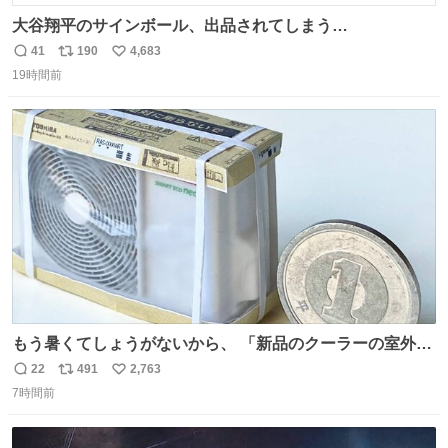
大谷翔平のサインボール、出品されてしまう…
41
190
4,683
返
リ
い
19時間前
信
ポ
い
数
ス
ね
ト
数
数
もう暑くてしょうがないから、 「新品のクーラーの室外機
のミニチュア」 でも見ていってよ
22
491
2,763
返
リ
い
7時間前
信
ポ
い
数
ス
ね
ト
数