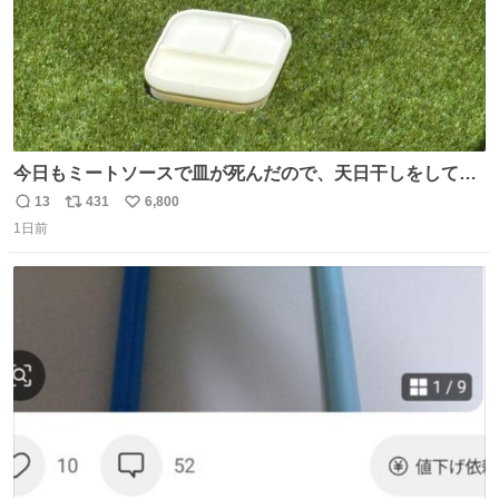
今日もミートソースで皿が死んだので、天日干しをしてい
ます🍝 ありがとう先人の知恵
13
431
6,800
返
リ
い
1日前
信
ポ
い
数
ス
ね
ト
数
数