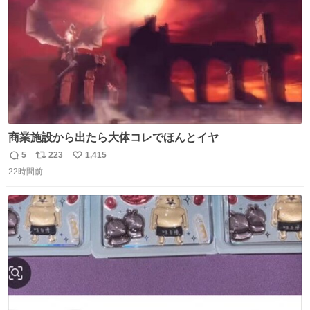
商業施設から出たら大体コレでほんとイヤ
5
223
1,415
返
リ
い
22時間前
信
ポ
い
数
ス
ね
ト
数
数