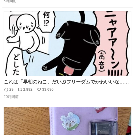
5時間前
信
ポ
い
数
ス
ね
ト
数
数
これは「早朝のねこ、だいぶフリーダムでかわいいな…」
の絵日記です🎐
29
2,892
33,090
返
リ
い
20時間前
信
ポ
い
数
ス
ね
ト
数
数