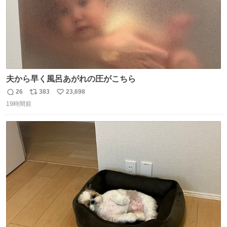
夫から早く風呂あがれの圧がこちら
26
383
23,698
返
リ
い
19時間前
信
ポ
い
数
ス
ね
ト
数
数