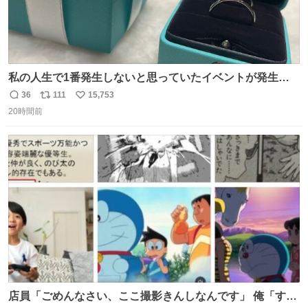
私の人生で1番発生しないと思っていたイベントが発生し
ました
36
111
15,753
返
リ
い
20時間前
信
ポ
い
数
ス
ね
ト
数
数
店員「ごめんなさい、ここ撮影きんしなんです」 俺「すみ