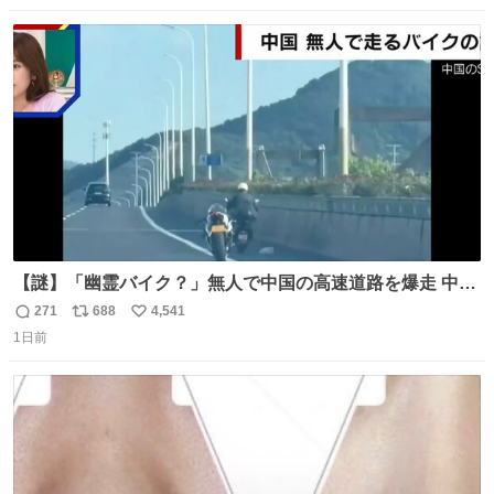
数
ス
ね
ト
数
数
【謎】「幽霊バイク？」無人で中国の高速道路を爆走 中国
で珍しい光景が目撃された。人が乗っていないバイクが高
271
688
4,541
返
リ
い
速道路を倒れず走り続けており、さらに車線変更も。その
1日前
信
ポ
い
まま5キロも走り続けていたという。
数
ス
ね
ト
数
数