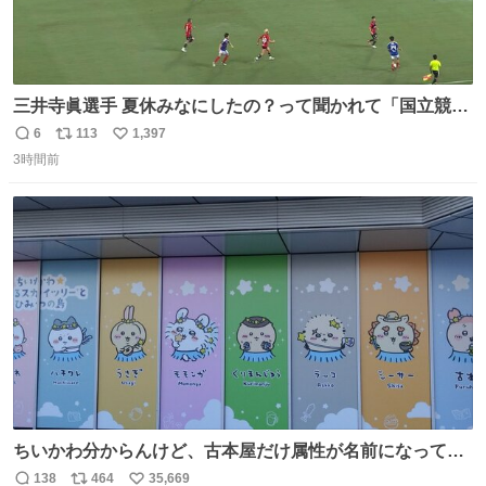
三井寺眞選手 夏休みなにしたの？って聞かれて「国立競技
場でオープニングゴール決めたよ」と答えられるの強すぎ
6
113
1,397
返
リ
い
る
3時間前
信
ポ
い
数
ス
ね
ト
数
数
ちいかわ分からんけど、古本屋だけ属性が名前になってる
のはどういうこと？
138
464
35,669