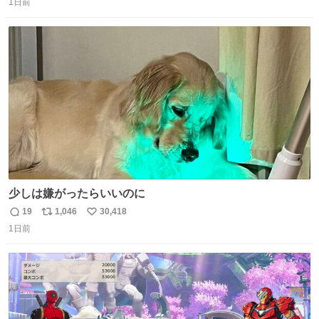
1日前
信
ポ
い
数
ス
ね
ト
数
数
少しは嫌がったらいいのに
19
1,046
30,418
返
リ
い
1日前
信
ポ
い
数
ス
ね
ト
数
数