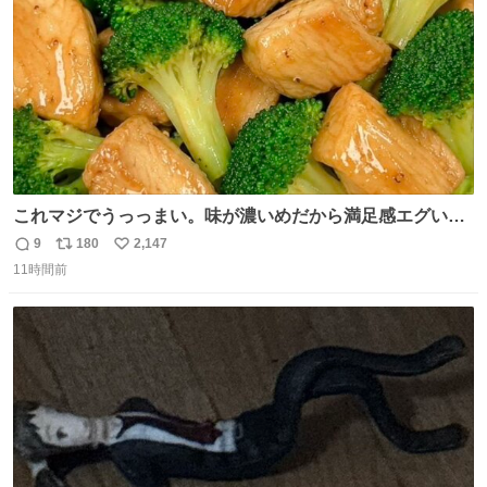
これマジでうっっまい。味が濃いめだから満足感エグいし
1週間で3キロ痩せた😭
9
180
2,147
返
リ
い
11時間前
信
ポ
い
数
ス
ね
ト
数
数