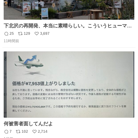
下北沢の再開発、本当に素晴らしい。こういうヒューマン
スケールの開発がいいんだよ。
25
129
3,697
返
リ
い
11時間前
信
ポ
い
数
ス
ね
ト
数
数
何被害者面してんだよ
7
102
2,714
返
リ
い