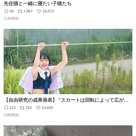
先住猫と一緒に寝たい子猫たち
38
1,967
18,972
返
リ
い
11時間前
信
ポ
い
数
ス
ね
ト
数
数
【自由研究の成果発表】 “スカートは回転によって広がる
が、岡澤恋によって270°までなら広がらずに回転が可能な
233
783
10,660
返
リ
い
ことが証明された！”
23時間前
信
ポ
い
数
ス
ね
ト
数