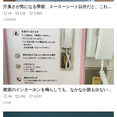
汗臭さが気になる季節、スースーシート以外だと、これが
とにかくスッキリする。2年くらい前に #生活は踊る で紹
10
132
1,954
返
リ
い
介したやつ。おじさんにもおばさんにもオススメだ。ドラ
11時間前
信
ポ
い
ストに売ってるぞ。ドライシャンプーって書いてあるけど
数
ス
ね
汗拭きシートみたいなもの。耳裏襟足首筋がんがん拭いて
ト
数
数
汗臭不安を解消。
教室のインターホンを鳴らしても、なかなか誰も出ないこ
とがあります…。 もしかすると「電話の出方」に困ってい
48
292
4,157
返
リ
い
るのかもしれません。 そこで「何を話せばいいか」が見え
1日前
信
ポ
い
る手引きを用意して、安心して電話に出られるようにしま
数
ス
ね
す。 インターホンの応対も大切なコミュニケーションの学
ト
数