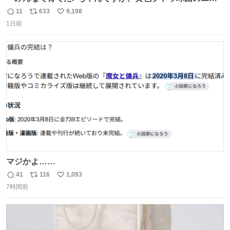
テロトキシン（耐熱性毒素）が検出されたので、議論する
11
633
9,198
返
リ
い
までもなく処分が決まりました」
1日前
信
ポ
い
数
ス
ね
ト
数
数
マジかよ……
41
116
1,093
返
リ
い
7時間前
信
ポ
い
数
ス
ね
ト
数
数