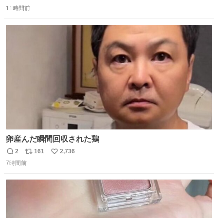
返
リ
い
11時間前
信
ポ
い
数
ス
ね
ト
数
数
卵産んだ瞬間回収された鶏
2
161
2,736
返
リ
い
7時間前
信
ポ
い
数
ス
ね
ト
数
数