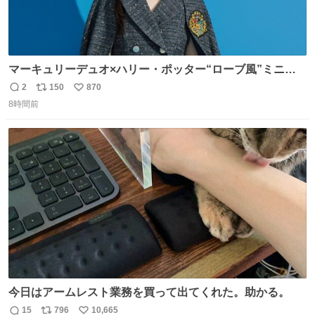
マーキュリーデュオ×ハリー・ポッター“ローブ風”ミニワ
ンピース、「入学許可証」のミニバッグも - fashion-
2
150
870
返
リ
い
press.net/news/149560
8時間前
信
ポ
い
数
ス
ね
ト
数
数
今日はアームレスト業務を買って出てくれた。助かる。
15
796
10,665