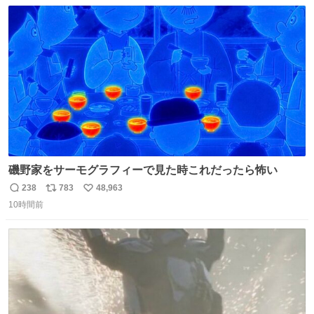
数
ス
ね
ト
数
数
磯野家をサーモグラフィーで見た時これだったら怖い
238
783
48,963
返
リ
い
10時間前
信
ポ
い
数
ス
ね
ト
数
数