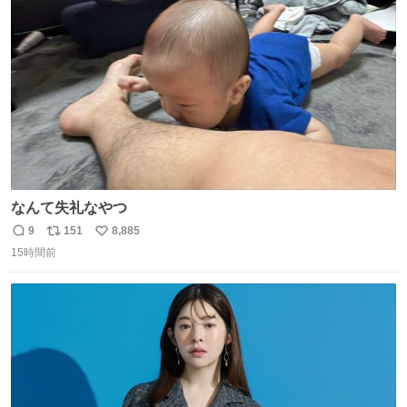
ト
数
数
なんて失礼なやつ
9
151
8,885
返
リ
い
15時間前
信
ポ
い
数
ス
ね
ト
数
数