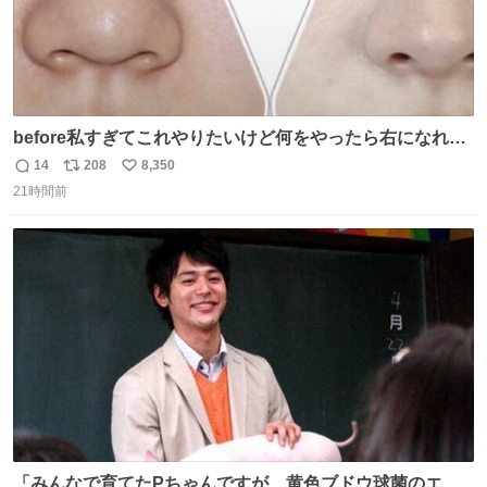
before私すぎてこれやりたいけど何をやったら右になれる
の
14
208
8,350
返
リ
い
21時間前
信
ポ
い
数
ス
ね
ト
数
数
「みんなで育てたPちゃんですが、黄色ブドウ球菌のエン