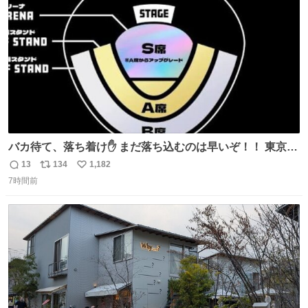
数
バカ待て、落ち着け✋ まだ落ち込むのは早いぞ！！ 東京ド
ームの最大キャパ5.5万人に対して席数の配分はだいたい S
13
134
1,182
返
リ
い
席（アリーナ）：約1.4万人 A席（1階スタンド）：約2.5万
7時間前
信
ポ
い
人 B席（2階スタンド）：約1.5万人 一番席数が多いA席は
数
ス
ね
一次だけで全枠出し切るわけないし、二次からは全体の3
ト
数
数
割を占める