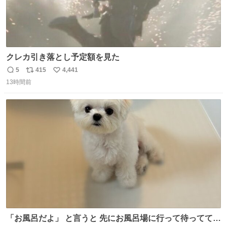
クレカ引き落とし予定額を見た
5
415
4,441
返
リ
い
13時間前
信
ポ
い
数
ス
ね
ト
数
数
「お風呂だよ」 と言うと 先にお風呂場に行って待っててく