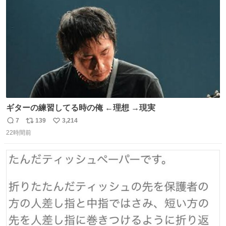
数
びです。
ギターの練習してる時の俺 ←理想 →現実
7
139
3,214
返
リ
い
22時間前
信
ポ
い
数
ス
ね
ト
数
数