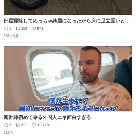
部屋掃除してめっちゃ綺麗になったから床に足立置いとい
たら家族にまだゴミ残ってるよって言われて神
3
119
971
返
リ
い
18時間前
信
ポ
い
数
ス
ね
ト
数
数
新幹線初めて乗る外国人ニキ面白すぎる
6
699
12,728
返
リ
い
1日前
信
ポ
い