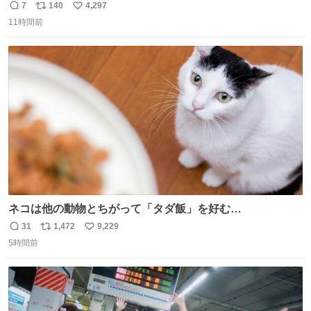
れる 賢いライス
7
140
4,297
返
リ
い
11時間前
信
ポ
い
数
ス
ね
ト
数
数
ネコは他の動物とちがって「タダ飯」を好む
nazology.kusuguru.co.jp/archives/94563 米UCの先行研
31
1,472
9,229
返
リ
い
究によると、多くの動物はタスクをクリアしてエサを獲る
5時間前
信
ポ
い
ことを好む傾向があるが、ネコにはこの傾向が見られない
数
ス
ね
のだという。ネコ様は面倒な作業がお嫌いなようです。
ト
数
数