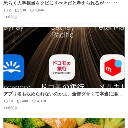
恐らく人事担当をクビにすべきだと考えられるが‥‥‥
2
130
1,446
返
リ
い
21時間前
信
ポ
い
数
ス
ね
ト
数
数
アプリ名も収められないのかよ。全部ダサくて本当に凄
い。 https://t.co/LemyLGyVkR
10
488
4,378
返
リ
い
11時間前
信
ポ
い
数
ス
ね
ト
数
数