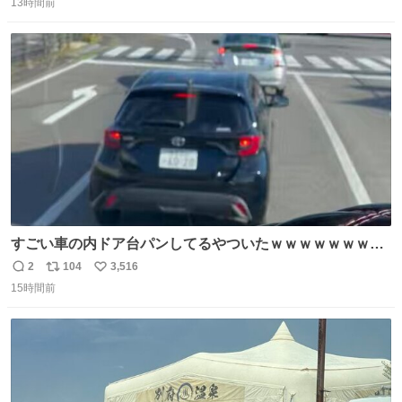
13時間前
信
ポ
い
数
ス
ね
ト
数
数
すごい車の内ドア台パンしてるやついたｗｗｗｗｗｗｗｗ
ｗｗｗｗｗｗ
2
104
3,516
返
リ
い
15時間前
信
ポ
い
数
ス
ね
ト
数
数