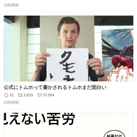
返
リ
い
10時間前
信
ポ
い
数
ス
ね
ト
数
数
公式にトムホって書かされるトムホまだ面白い
31
1,915
37,504
返
リ
い
23時間前
信
ポ
い
数
ス
ね
ト
数
数