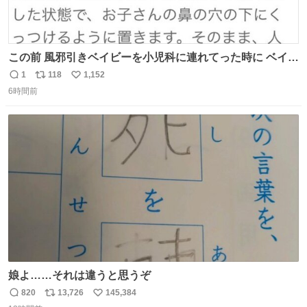
この前 風邪引きベイビーを小児科に連れてった時に ベイビ
ーが鼻水ズルズルになっちゃったんだけど、 この方法思い
1
118
1,152
返
リ
い
出してやってみたら めっちゃ鼻水取れて感動😄✨ 「鼻が摩
6時間前
信
ポ
い
擦で荒れそう…」 と思ってやったことなかったけど、 鼻吸
数
ス
ね
い器無い時の応急処置にとても良いわ🤩 覚えてて損はなか
ト
数
数
った‼️
娘よ……それは違うと思うぞ
820
13,726
145,384
返
リ
い