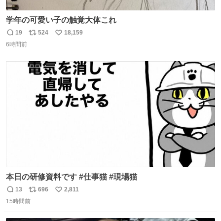
学年の可愛い子の触覚大体これ
19
524
18,159
返
リ
い
6時間前
信
ポ
い
数
ス
ね
ト
数
数
本日の研修資料です #仕事猫 #現場猫
13
696
2,811
返
リ
い
15時間前
信
ポ
い
数
ス
ね