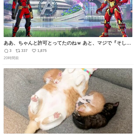
ああ、ちゃんと許可とってたのねｗ あと、マジで『そして
時は動き出す』って言ってて草オブ草
3
337
1,875
返
リ
い
20時間前
信
ポ
い
数
ス
ね
ト
数
数