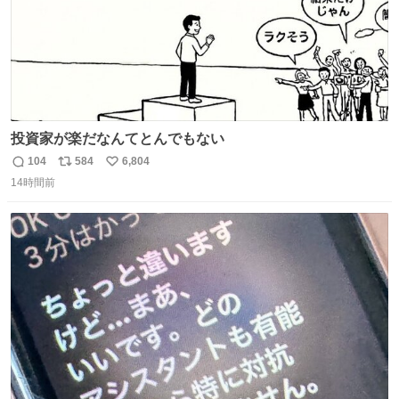
投資家が楽だなんてとんでもない
104
584
6,804
返
リ
い
14時間前
信
ポ
い
数
ス
ね
ト
数
数