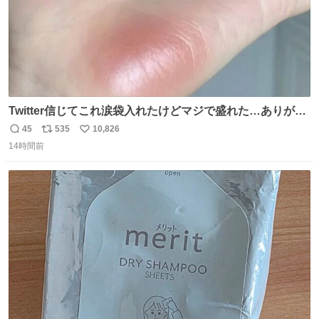
Twitter信じてこれ涙袋入れたけどマジで盛れた…ありがと
う…
45
535
10,826
返
リ
い
14時間前
信
ポ
い
数
ス
ね
ト
数
数