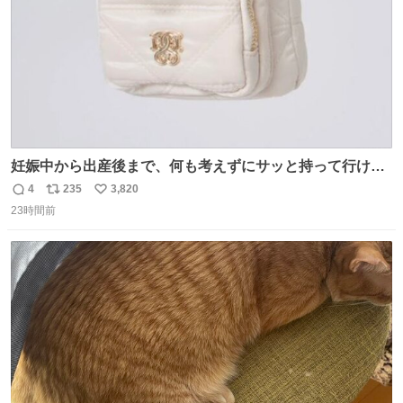
妊娠中から出産後まで、何も考えずにサッと持って行ける
ようなショルダーバッグが欲しいな〜と思っていたのだけ
4
235
3,820
返
リ
い
ど snidelでめちゃくちゃピッタリなものを見つけたので買
23時間前
信
ポ
い
った！✨ スマホと小物とペットボトルが入るの最高すぎる
数
ス
ね
🥹 しかもスマホ入れ独立してるしファスナーない！地味に
ト
数
数
嬉しいやつ！！！