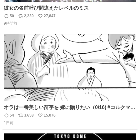
彼女の名前呼び間違えたレベルのミス
50
2,230
27,847
返
リ
い
9時間前
信
ポ
い
数
ス
ね
ト
数
数
オラは一番美しい苗字を 嫁に贈りたい（0/16) #コルクマン
ガ専科
54
3,658
15,076
返
リ
い
1日前
信
ポ
い
数
ス
ね
ト
数