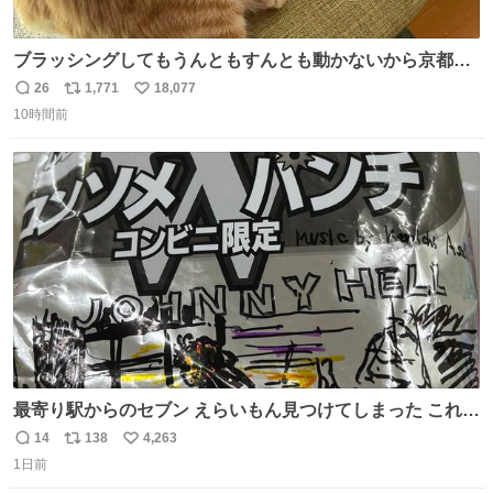
ブラッシングしてもうんともすんとも動かないから京都の
寺にある庭みたいになってる
26
1,771
18,077
返
リ
い
10時間前
信
ポ
い
数
ス
ね
ト
数
数
最寄り駅からのセブン えらいもん見つけてしまった これ売
ってくれへんかな… #浅井健一 #ポテチ #ロックの名盤
14
138
4,263
返
リ
い
1日前
信
ポ
い