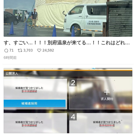
す、すごい…！！！別府温泉が来てる…！！これはどれぐ
らい待つんだろう…
71
3,703
24,592
返
リ
い
6時間前
信
ポ
い
数
ス
ね
ト
数
数