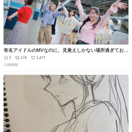
有名アイドルのMVなのに、見覚えしかない場所過ぎておも
ろいな
5
178
1,477
返
リ
い
11時間前
信
ポ
い
数
ス
ね
ト
数
数