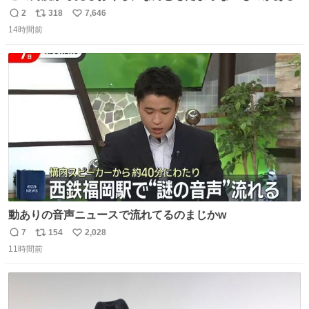
2
318
7,646
返
リ
い
14時間前
信
ポ
い
数
ス
ね
ト
数
数
動ありの音声ニュースで流れてるのまじかw
7
154
2,028
返
リ
い
11時間前
信
ポ
い
数
ス
ね
ト
数
数