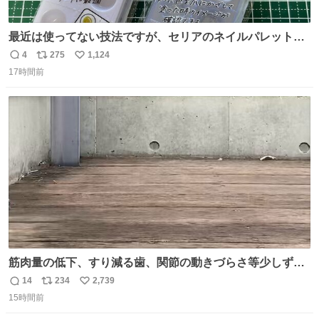
最近は使ってない技法ですが、セリアのネイルパレットの
四隅をハサミで切り落とし、やすりがけすればミニチュア
4
275
1,124
返
リ
い
食器ができます。 底にストローをカットしたものを接着し
17時間前
信
ポ
い
塗装すれば茶碗になります。素材が塩化ビニルなので接着
数
ス
ね
剤や塗料は対応したものを使うと良いです。 透明はそのま
ト
数
数
までも使えます。
筋肉量の低下、すり減る歯、関節の動きづらさ等少しずつ
現れる変化。 ごはんを細かくすることで #風花 の歯に代わ
14
234
2,739
返
リ
い
るよ。サプリを食べてもらうことで筋肉や関節をサポート
15時間前
信
ポ
い
しようね 風花が無理なく続けられる範囲で、高齢のステー
数
ス
ね