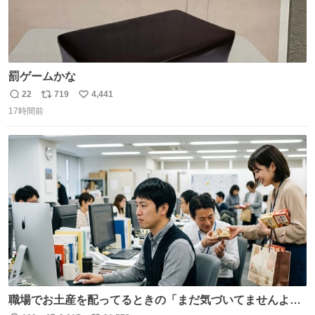
罰ゲームかな
22
719
4,441
返
リ
い
17時間前
信
ポ
い
数
ス
ね
ト
数
数
職場でお土産を配ってるときの「まだ気づいてませんよ」