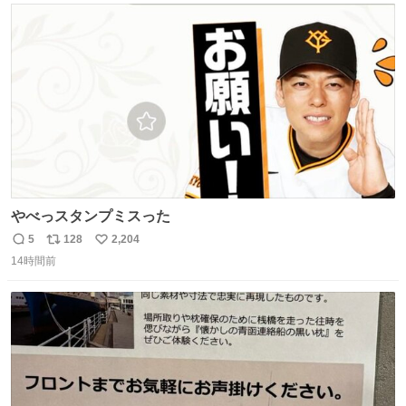
ト
数
数
やべっスタンプミスった
5
128
2,204
返
リ
い
14時間前
信
ポ
い
数
ス
ね
ト
数
数