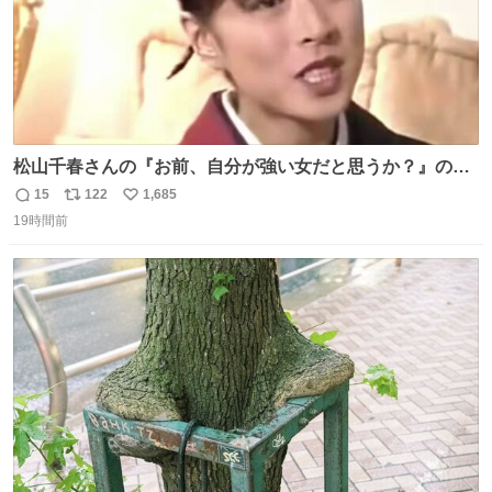
松山千春さんの『お前、自分が強い女だと思うか？』の一
言で… 中森明菜さんが思わず本音をこぼす瞬間😭
15
122
1,685
返
リ
い
19時間前
信
ポ
い
数
ス
ね
ト
数
数