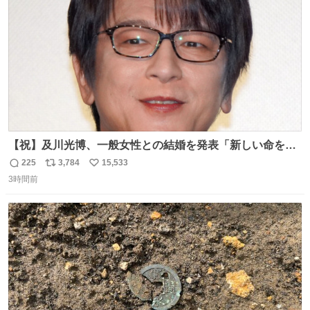
数
【祝】及川光博、一般女性との結婚を発表「新しい命を授
かっております」 news.livedoor.com/lite/article_d…
225
3,784
15,533
返
リ
い
「私、及川光博はこの度、交際しておりました方と入籍い
3時間前
信
ポ
い
たしました。また、新しい命を授かっております」「今後
数
ス
ね
も変わらず俳優として、ミッチーとして、努力し精進して
ト
数
数
参ります」とつづった。