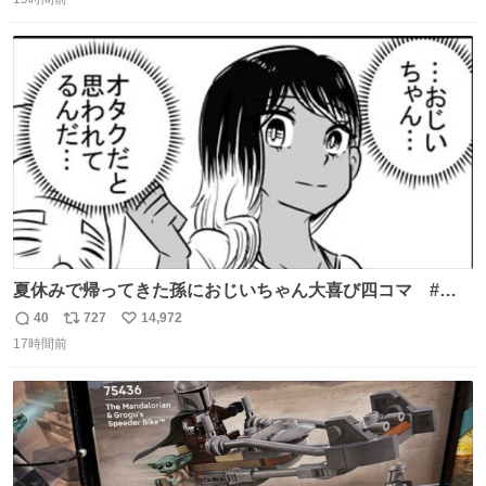
信
ポ
い
ニング #当時 #廃車 #勿体無い
数
ス
ね
ト
数
数
夏休みで帰ってきた孫におじいちゃん大喜び四コマ #四
コマ漫画 #Web漫画 #漫画が読めるハッシュタグ
40
727
14,972
返
リ
い
17時間前
信
ポ
い
数
ス
ね
ト
数
数