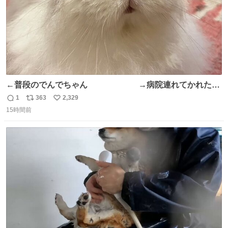
←普段のでんでちゃん →病院連れてかれたで
んちゃん
1
363
2,329
返
リ
い
15時間前
信
ポ
い
数
ス
ね
ト
数
数