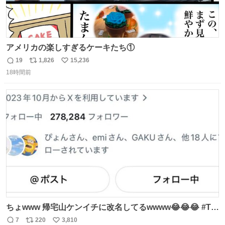
アメリカの楽しすぎるケーキたち①
19
1,826
15,236
返
リ
い
18時間前
信
ポ
い
数
ス
ね
ト
数
数
ちょwww 帰宅山ケンイチに改名してるwwww😂😂😂 #Tシ
ャツが乾くまで #松山ケンイチ
7
220
3,810
返
リ
い