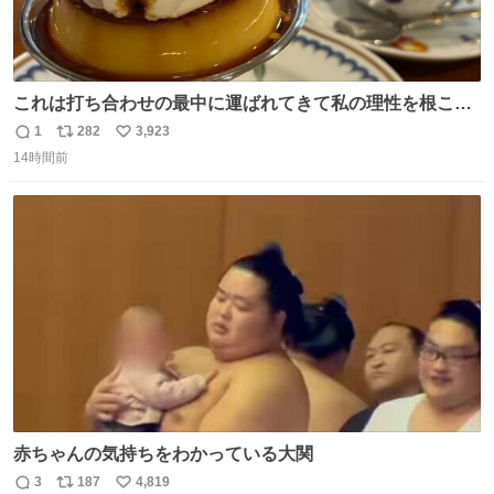
これは打ち合わせの最中に運ばれてきて私の理性を根こそ
ぎ奪い去ったプリンの写真です。
1
282
3,923
返
リ
い
14時間前
信
ポ
い
数
ス
ね
ト
数
数
赤ちゃんの気持ちをわかっている大関
3
187
4,819
返
リ
い