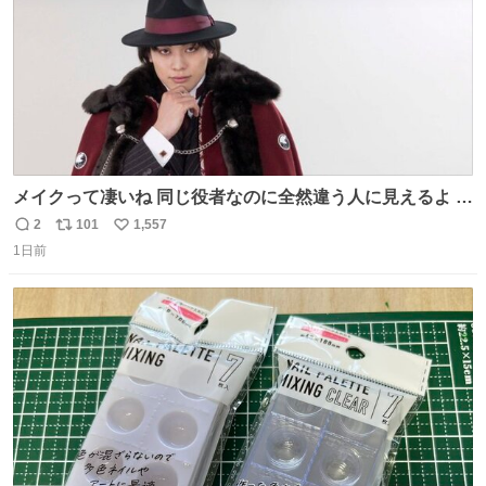
メイクって凄いね 同じ役者なのに全然違う人に見えるよ #
仮面ライダーマイス #ブルーロック
2
101
1,557
返
リ
い
1日前
信
ポ
い
数
ス
ね
ト
数
数