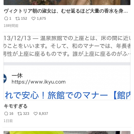
ヴィクトリア朝の淑女は、むせ返るほど大量の香水を身に
つけるものではないとされていた。それでも香水は、髪や
1
152
1,675
返
リ
い
肌の手入れと同じくらい、ヴィクトリア朝の女性達の美容
18時間前
信
ポ
い
習慣に欠かせないものだった。 当時の香水は、現在私たち
数
ス
ね
が知る香水よりも単純な組成で、その大部分は薔薇、菫、
ト
数
数
ベルガモット、
キモすぎる
16
323
8,937
返
リ
い
1日前
信
ポ
い
数
ス
ね