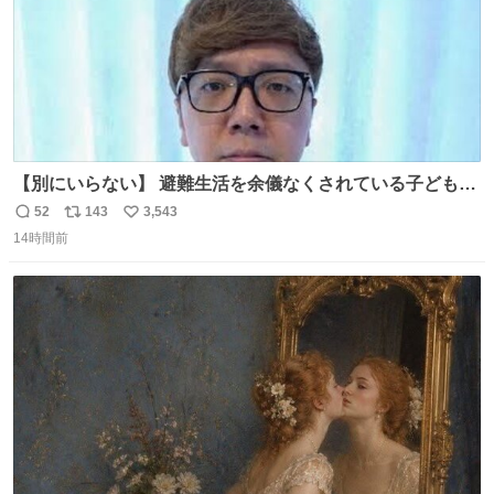
【別にいらない】 避難生活を余儀なくされている子どもた
ちのためにヒカキンボックス1000個を寄付させていただき
52
143
3,543
返
リ
い
ました
14時間前
信
ポ
い
数
ス
ね
ト
数
数