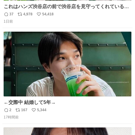
これはハンズ渋谷店の前で渋谷店を見守ってくれている
「くつろ木」。
37
4,978
54,418
返
リ
い
1日前
信
ポ
い
数
ス
ね
ト
数
数
←交際中 結婚して5年→
2
167
5,344
返
リ
い
17時間前
信
ポ
い
数
ス
ね
ト
数