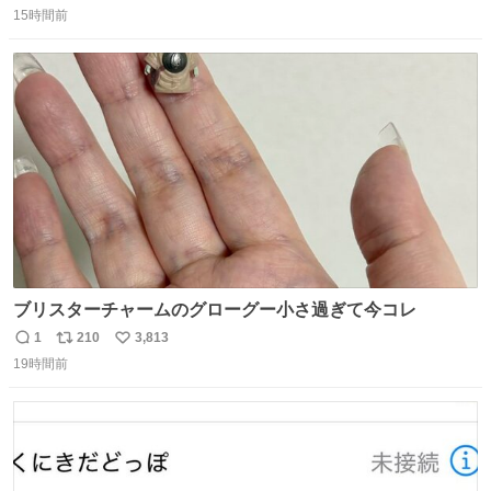
15時間前
信
ポ
い
数
ス
ね
ト
数
数
ブリスターチャームのグローグー小さ過ぎて今コレ
1
210
3,813
返
リ
い
19時間前
信
ポ
い
数
ス
ね
ト
数
数