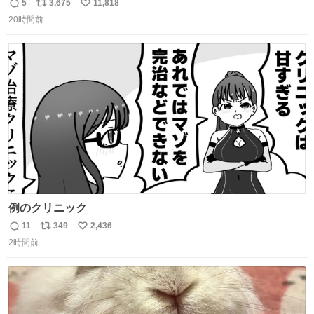
しまったので思わず買い込んでしまった。スコーンなんて
5
3,675
11,818
返
リ
い
パッサパサなほどええですからね。
20時間前
信
ポ
い
数
ス
ね
ト
数
数
例のクリニック
11
349
2,436
返
リ
い
2時間前
信
ポ
い
数
ス
ね
ト
数
数