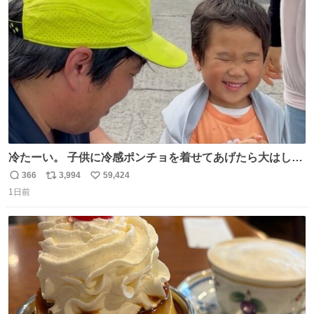
ト
数
数
冷たーい。 子供に冷感ポンチョを着せてあげたら大はしゃ
ぎで喜んでくれました。 こんな素敵な代物を提供してくれ
366
3,994
59,424
返
リ
い
た山口県の恩師に感謝。
1日前
信
ポ
い
数
ス
ね
ト
数
数