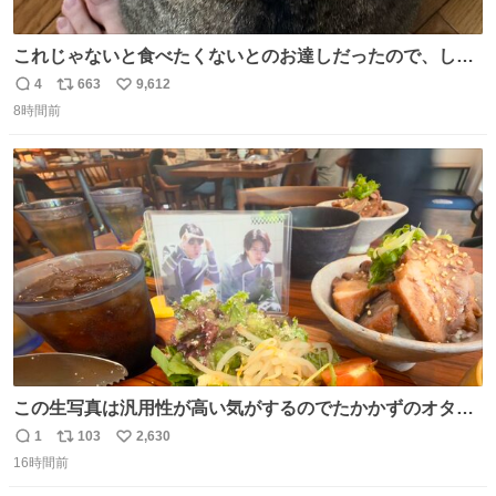
これじゃないと食べたくないとのお達しだったので、しっ
ぽ置き場係になっている
4
663
9,612
返
リ
い
8時間前
信
ポ
い
数
ス
ね
ト
数
数
この生写真は汎用性が高い気がするのでたかかずのオタク
は絶対買った方が良いw
1
103
2,630
返
リ
い
16時間前
信
ポ
い
数
ス
ね