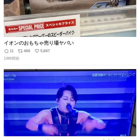
イオンのおもちゃ売り場ヤバい
11
466
5,687
返
リ
い
19時間前
信
ポ
い
数
ス
ね
ト
数
数