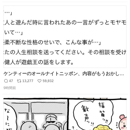
紹介します。 引き続き、早期復旧に向けて着実に工事を進
数
ス
ね
めてまいります。 #NEXCO西日本 #熊本地震
ト
数
数
ケンティーのオールナイトニッポン、内容がもうおかしい
#中島健人ANN
47
13,277
59,932
返
リ
い
9時間前
信
ポ
い
数
ス
ね
ト
数
数