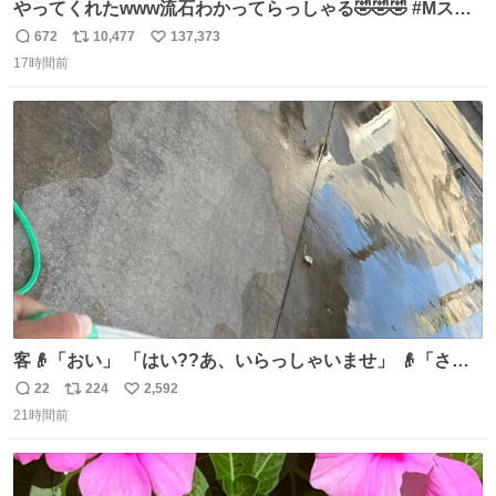
やってくれたwww流石わかってらっしゃる🤣🤣🤣 #Mステ
#西川貴教
672
10,477
137,373
返
リ
い
17時間前
信
ポ
い
数
ス
ね
ト
数
数
客👴「おい」 「はい??あ、いらっしゃいませ」 👴「さっ
きからずっと水出しっぱなしでもったいないだろ」 「静電
22
224
2,592
返
リ
い
気を逃がし、熱くなった地面の温度を下げ、引火事故の防
21時間前
信
ポ
い
止の為必要な作業です」 👴「水不足の昨今にもったいない
数
ス
ね
ことをするな!!」 それでは歌います、聞いてください 「井
ト
数
数
戸水」