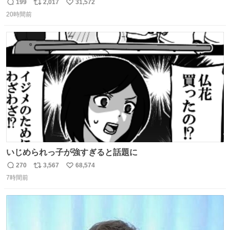
的な演技が毎回シンドい。
199
2,017
31,572
返
リ
い
20時間前
信
ポ
い
数
ス
ね
ト
数
数
いじめられっ子が強すぎると話題に
270
3,567
68,574
返
リ
い
7時間前
信
ポ
い
数
ス
ね
ト
数
数