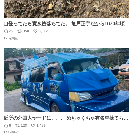
山登ってたら寛永銭落ちてた。 亀戸正字だから1670年頃に
鋳造されたもの。
25
350
8,007
返
リ
い
19時間前
信
ポ
い
数
ス
ね
ト
数
数
近所の外国人ヤードに、、、 めちゃくちゃ有名車捨てられ
てました😭 外装ぼろぼろだし、、 中も何にも残ってない
9
128
1,455
返
リ
い
し、、 可哀想に😢😢 今まで数十年お疲れ様でした、、 #バ
19時間前