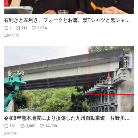
右利きと左利き、フォークとお箸、黒Tシャツと黒シャ
ツ、ありがとう、いい塩レです
2
111
3,064
返
リ
い
13時間前
信
ポ
い
数
ス
ね
ト
数
数
令和8年熊本地震により損傷した九州自動車道 片野川橋
（下り線）の復旧作業を行っています。 タイムラプス動画
161
3,960
14,880
返
リ
い
で、段差が生じた橋桁をジャッキアップしている様子をご
8時間前
信
ポ
い