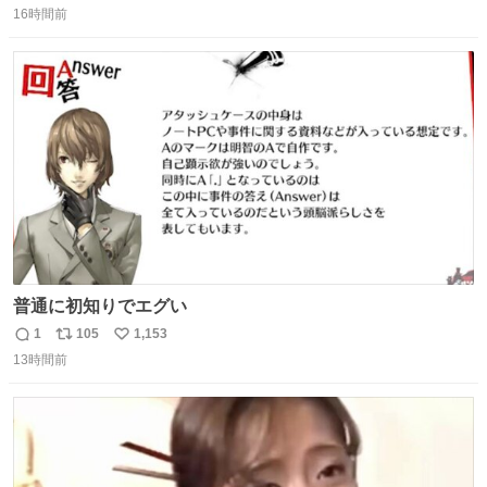
16時間前
信
ポ
い
数
ス
ね
ト
数
数
普通に初知りでエグい
1
105
1,153
返
リ
い
13時間前
信
ポ
い
数
ス
ね
ト
数
数