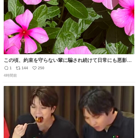
この頃、約束を守らない輩に騙され続けて日常にも悪影響
が出てきて仕事も出来ずでストレスマックス。 解決には断
1
144
250
返
リ
い
ち切るのみ。 そんな時に美しい光景は救いの刻です。 人様
4時間前
信
ポ
い
に迷惑をかける人間の神経には理解が出来ないし理解する
数
ス
ね
気もない。 実直に生きる！ 今日も嘘に負けずに頑張りま
ト
数
数
す。 #LUNE #約束