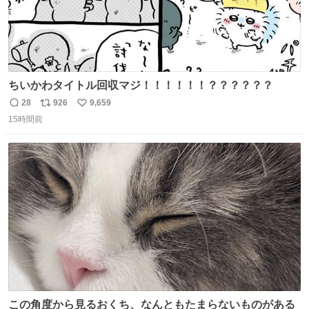
ちいかわタイトル回収マジ！！！！！！？？？？？？
28
926
9,659
返
リ
い
15時間前
信
ポ
い
数
ス
ね
ト
数
数
この角度から見るおくち、なんともたまらないものがある