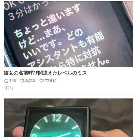
ジまで頑張ってきたその身体も風花の意思も大切にしてい
ト
数
数
くよ #徳山動物園
彼女の名前呼び間違えたレベルのミス
148
5,312
77,610
返
リ
い
1日前
信
ポ
い
数
ス
ね
ト
数
数