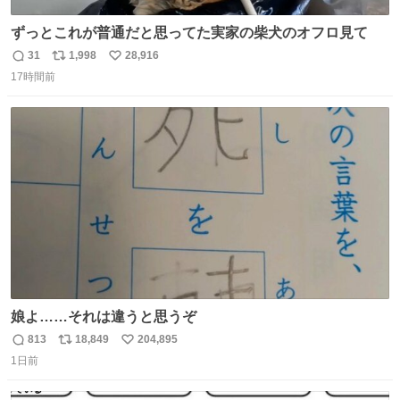
ずっとこれが普通だと思ってた実家の柴犬のオフロ見て
31
1,998
28,916
返
リ
い
17時間前
信
ポ
い
数
ス
ね
ト
数
数
娘よ……それは違うと思うぞ
813
18,849
204,895
返
リ
い
1日前
信
ポ
い
数
ス
ね