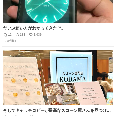
だいぶ使い方がわかってきたぞ。
12
183
2,039
返
リ
い
12時間前
信
ポ
い
数
ス
ね
ト
数
数
そしてキャッチコピーが最高なスコーン屋さんを見つけて