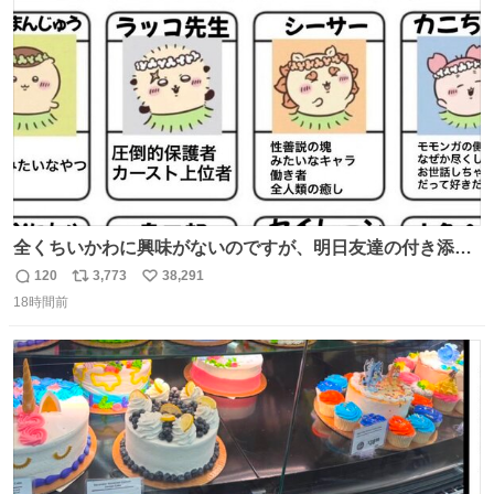
ト
数
数
全くちいかわに興味がないのですが、明日友達の付き添い
で見に行きます。 事前に予習できるよう、友達がキャラク
120
3,773
38,291
返
リ
い
ターの説明を作ってくれたのですが、くりまんじゅうとい
18時間前
信
ポ
い
うやつに説明に「あんたみたいなやつ」と書かれていまし
数
ス
ね
た。 一気に楽しみになりました。
ト
数
数