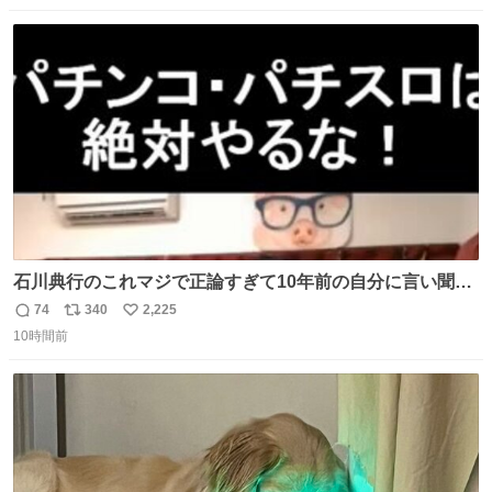
になって欲しいと。家内も一緒に募金したので、自分も何
数
ス
ね
かできたらなぁと思いました。
ト
数
数
石川典行のこれマジで正論すぎて10年前の自分に言い聞か
せたい
74
340
2,225
返
リ
い
10時間前
信
ポ
い
数
ス
ね
ト
数
数