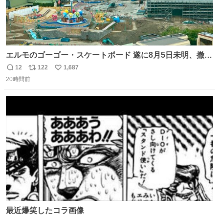
エルモのゴーゴー・スケートボード 遂に8月5日未明、撤
去… ←4日朝 5日朝→ #USJファン #ワンダーランド
12
122
1,687
返
リ
い
20時間前
信
ポ
い
数
ス
ね
ト
数
数
最近爆笑したコラ画像