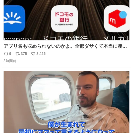
アプリ名も収められないのかよ。全部ダサくて本当に凄
い。 https://t.co/LemyLGyVkR
9
375
3,426
返
リ
い
8時間前
信
ポ
い
数
ス
ね
ト
数
数