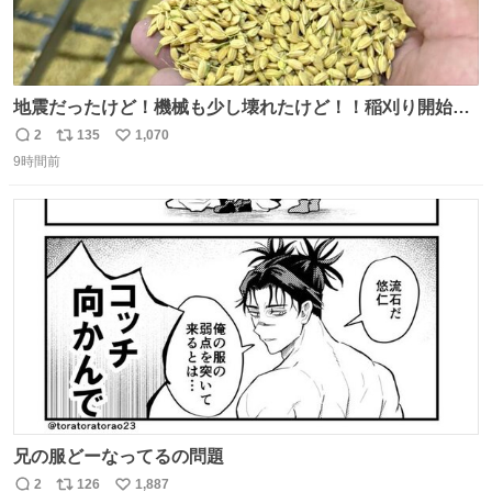
地震だったけど！機械も少し壊れたけど！！稲刈り開始
や！！！🌾 米食べてね！！！！！www たかきライスセン
2
135
1,070
返
リ
い
ター起動します😂
9時間前
信
ポ
い
数
ス
ね
ト
数
数
兄の服どーなってるの問題
2
126
1,887