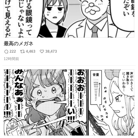
最高のメガネ
222
4,463
38,473
返
リ
い
12時間前
信
ポ
い
数
ス
ね
ト
数
数