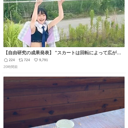
【自由研究の成果発表】 “スカートは回転によって広がる
が、岡澤恋によって270°までなら広がらずに回転が可能な
224
724
9,791
返
リ
い
ことが証明された！”
20時間前
信
ポ
い
数
ス
ね
ト
数
数