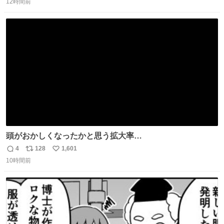
12時間前
信
ポ
い
数
ス
ね
ト
数
数
頭がおかしくなったかと思う拡大率
https://t.co/n1bPnS7x1h
4
128
1,601
返
リ
い
10時間前
信
ポ
い
数
ス
ね
ト
数
数