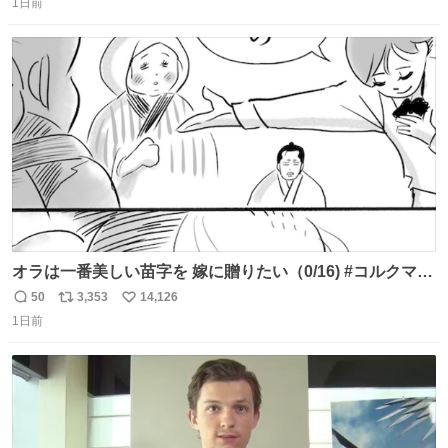
任天堂が令和8年熊本地震の被災者支援として、災害救助
1日前
信
ポ
い
法適用地域からの同社製品の修理について、27年2月1日ま
数
ス
ね
で無償で対応すると発表した。「Switch 2」や「Switch」
ト
数
数
「Joy-Con」などが対象。
オラは一番美しい苗字を 嫁に贈りたい（0/16) #コルクマン
ガ専科
50
3,353
14,126
返
リ
い
1日前
信
ポ
い
数
ス
ね
ト
数
数