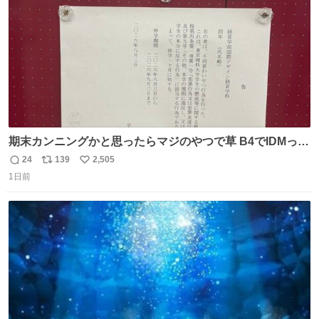
期末カンニングかと思ったらマジのやつで草 B4でIDMって
ことはおそらく就職だし、内定取り消し？ それと夏休み期
24
139
2,505
返
リ
い
間の停学って無意味じゃね？
1日前
信
ポ
い
数
ス
ね
ト
数
数