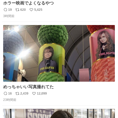
ホラー映画でよくなるやつ
19
620
5,425
返
リ
い
3時間前
信
ポ
い
数
ス
ね
ト
数
数
めっちゃいい写真撮れてた
16
2,439
12,099
返
リ
い
23時間前
信
ポ
い
数
ス
ね
ト
数