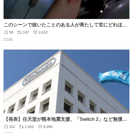
このシーンで抜いたことのある人が果たして世にどれほど
いることか このアカウントに辿り着いた皆さんとは、ロボ
58
147
2,412
返
リ
い
コップ2についてこれからもぜひ語り合っていきたい
1日前
信
ポ
い
数
ス
ね
ト
数
数
【発表】任天堂が熊本地震支援、「Switch 2」など無償修
理へ 保証切れでも対象 news.livedoor.com/article/detail…
112
1,341
9,300
返
リ
い