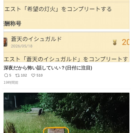
ト
数
数
深夜だから怖い話していい？(日付に注目)
5
102
510
返
リ
い
19時間前
信
ポ
い
数
ス
ね
ト
数
数