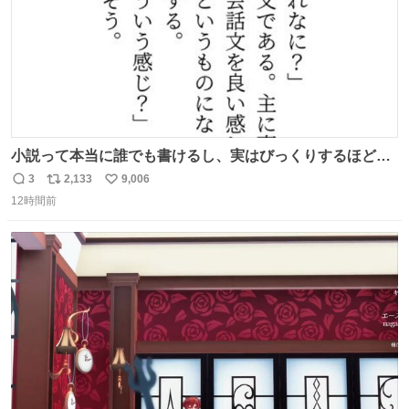
小説って本当に誰でも書けるし、実はびっくりするほど自
由だし、みんなもっと好きに文字で遊べばいいんじゃない
3
2,133
9,006
返
リ
い
かなって思うよ〜
12時間前
信
ポ
い
数
ス
ね
ト
数
数