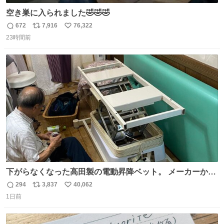
空き巣に入られました🤣🤣🤣
672
7,916
76,322
返
リ
い
23時間前
信
ポ
い
数
ス
ね
ト
数
数
下がらなくなった高田製の電動昇降ベット。 メーカーから
は、完全に見放されたんですが、 見事に85歳の父が治しま
294
3,837
40,062
返
リ
い
した。 うちの父は、トヨタカローラのボディをオート生産
1日前
信
ポ
い
する、工業ロボットの製作者なんですが、 父が電動ベット
数
ス
ね
の配線をハンダで修理している横で、
ト
数