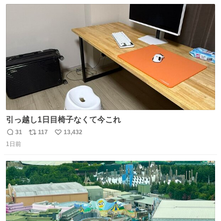
数
ス
ね
ト
数
数
引っ越し1日目椅子なくて今これ
31
117
13,432
返
リ
い
1日前
信
ポ
い
数
ス
ね
ト
数
数