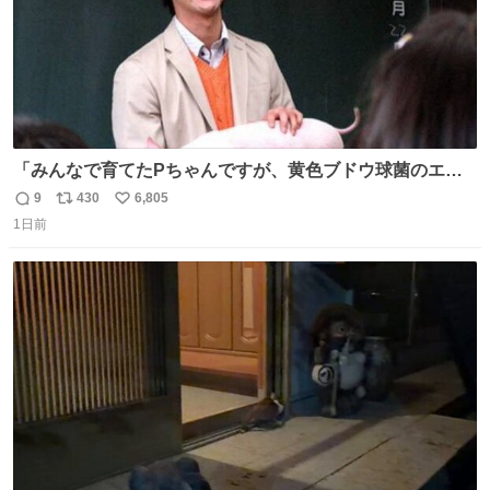
「みんなで育てたPちゃんですが、黄色ブドウ球菌のエン
テロトキシン（耐熱性毒素）が検出されたので、議論する
9
430
6,805
返
リ
い
までもなく処分が決まりました」
1日前
信
ポ
い
数
ス
ね
ト
数
数