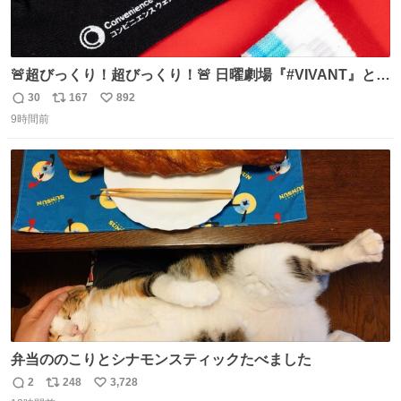
🚨超びっくり！超びっくり！🚨 日曜劇場『#VIVANT』と
ファミマの #コンビニエンスウェア がコラボ！ 🧦ラインソ
30
167
892
返
リ
い
ックス 🟦今治タオルハンカチ 「いいね」「保存」してファ
9時間前
信
ポ
い
ミマへGO👀
数
ス
ね
ト
数
数
弁当ののこりとシナモンスティックたべました
2
248
3,728
返
リ
い