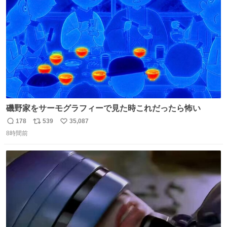
数
嬉しいやつ！！！
磯野家をサーモグラフィーで見た時これだったら怖い
178
539
35,087
返
リ
い
8時間前
信
ポ
い
数
ス
ね
ト
数
数