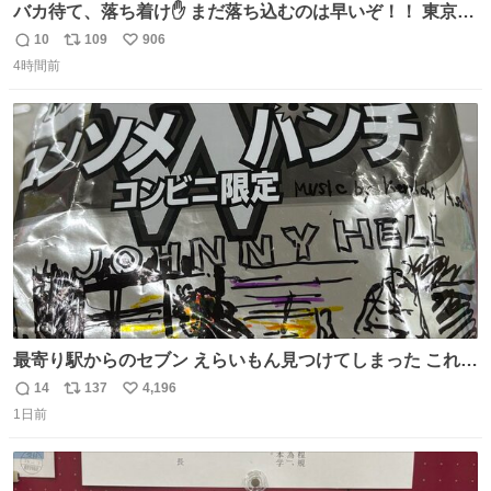
バカ待て、落ち着け✋ まだ落ち込むのは早いぞ！！ 東京ド
ームの最大キャパ5.5万人に対して席数の配分はだいたい S
10
109
906
返
リ
い
席（アリーナ）：約1.4万人 A席（1階スタンド）：約2.5万
4時間前
信
ポ
い
人 B席（2階スタンド）：約1.5万人 一番席数が多いA席は
数
ス
ね
一次だけで全枠出し切るわけないし、二次からは全体の3
ト
数
数
割を占める
最寄り駅からのセブン えらいもん見つけてしまった これ売
ってくれへんかな… #浅井健一 #ポテチ #ロックの名盤
14
137
4,196
返
リ
い
1日前
信
ポ
い
数
ス
ね
ト
数
数