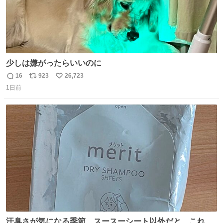
少しは嫌がったらいいのに
16
923
26,723
返
リ
い
1日前
信
ポ
い
数
ス
ね
ト
数
数
汗臭さが気になる季節、スースーシート以外だと、これが