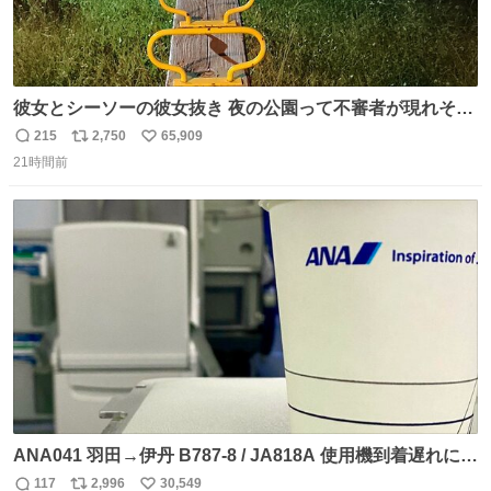
彼女とシーソーの彼女抜き 夜の公園って不審者が現れそう
で怖いんだよな
215
2,750
65,909
返
リ
い
21時間前
信
ポ
い
数
ス
ね
ト
数
数
ANA041 羽田→伊丹 B787-8 / JA818A 使用機到着遅れにつ
き 「安全に支障ない範囲で1分1秒でも遅延回復に努めてお
117
2,996
30,549