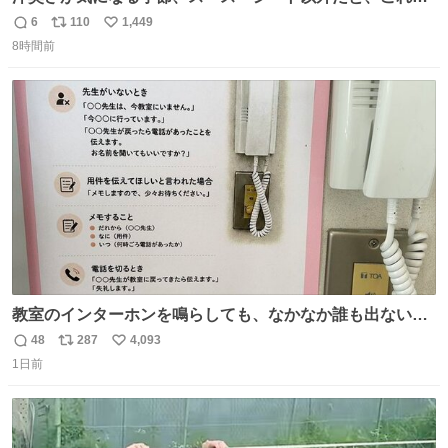
とにかくスッキリする。2年くらい前に #生活は踊る で紹
6
110
1,449
返
リ
い
介したやつ。おじさんにもおばさんにもオススメだ。ドラ
8時間前
信
ポ
い
ストに売ってるぞ。ドライシャンプーって書いてあるけど
数
ス
ね
汗拭きシートみたいなもの。耳裏襟足首筋がんがん拭いて
ト
数
数
汗臭不安を解消。
教室のインターホンを鳴らしても、なかなか誰も出ないこ
とがあります…。 もしかすると「電話の出方」に困ってい
48
287
4,093
返
リ
い
るのかもしれません。 そこで「何を話せばいいか」が見え
1日前
信
ポ
い
る手引きを用意して、安心して電話に出られるようにしま
数
ス
ね
す。 インターホンの応対も大切なコミュニケーションの学
ト
数
数
びです。