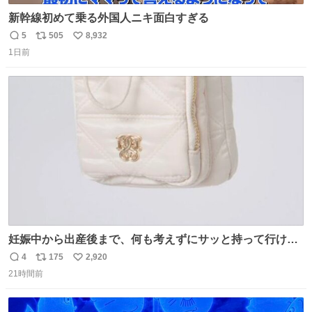
新幹線初めて乗る外国人ニキ面白すぎる
5
505
8,932
返
リ
い
1日前
信
ポ
い
数
ス
ね
ト
数
数
妊娠中から出産後まで、何も考えずにサッと持って行ける
ようなショルダーバッグが欲しいな〜と思っていたのだけ
4
175
2,920
返
リ
い
ど snidelでめちゃくちゃピッタリなものを見つけたので買
21時間前
信
ポ
い
った！✨ スマホと小物とペットボトルが入るの最高すぎる
数
ス
ね
🥹 しかもスマホ入れ独立してるしファスナーない！地味に
ト
数