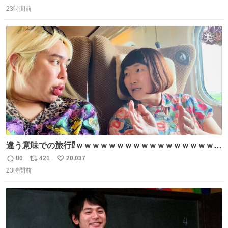
返
リ
い
ります」と機長の気合い十分！ が、フライトは順調に進み
23時間前
信
ポ
い
すぎ… 「飛ばしすぎたせいか現在奈良県上空での待機を命
数
ス
ね
じられております」 でコンソメスープ吹き出しそうになり
ト
数
数
ましたw
違う意味での旅行⁉️ｗｗｗｗｗｗｗｗｗｗｗｗｗｗｗｗｗｗ
ｗ
80
421
20,037
返
リ
い
23時間前
信
ポ
い
数
ス
ね
ト
数
数