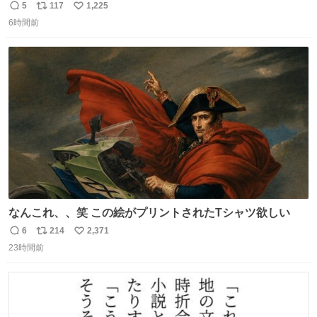
5
117
1,225
返
リ
い
6時間前
信
ポ
い
数
ス
ね
ト
数
数
なんこれ、、笑 この絵がプリントされたTシャツ欲しい
6
214
2,371
返
リ
い
23時間前
信
ポ
い
数
ス
ね
ト
数
数