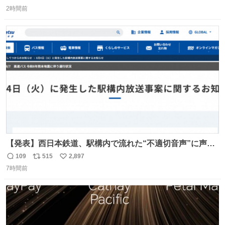
返
リ
い
2時間前
信
ポ
い
数
ス
ね
ト
数
数
【発表】西日本鉄道、駅構内で流れた“不適切音声”に声明
「被害届も検討」 news.livedoor.com/article/detail… 4日
109
515
2,897
返
リ
い
に西鉄福岡（天神）駅および薬院駅で発生した駅構内放送
7時間前
信
ポ
い
事案について声明を公表した。「第三者によって駅構内放
数
ス
ね
送設備に外部から不正に音声が流された可能性も含めて確
ト
数
数
認を実施」と説明した。