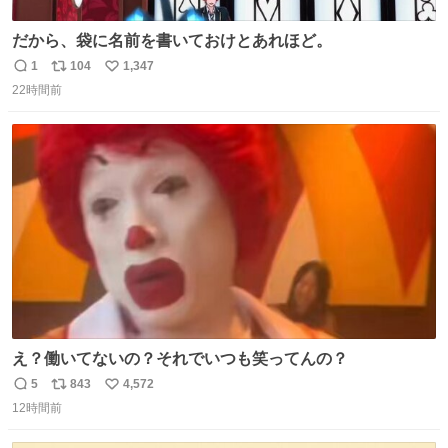
だから、袋に名前を書いておけとあれほど。
1
104
1,347
返
リ
い
22時間前
信
ポ
い
数
ス
ね
ト
数
数
え？働いてないの？それでいつも笑ってんの？
5
843
4,572
返
リ
い
12時間前
信
ポ
い
数
ス
ね