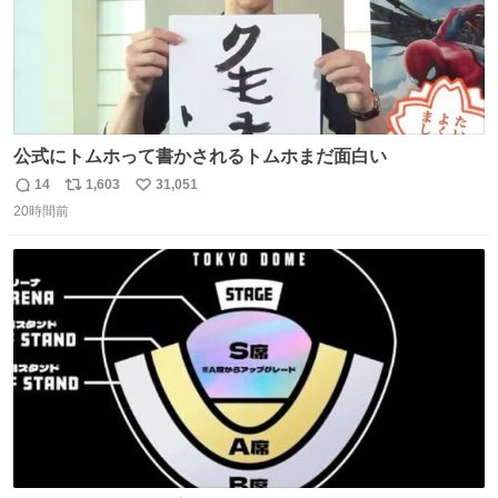
公式にトムホって書かされるトムホまだ面白い
14
1,603
31,051
返
リ
い
20時間前
信
ポ
い
数
ス
ね
ト
数
数