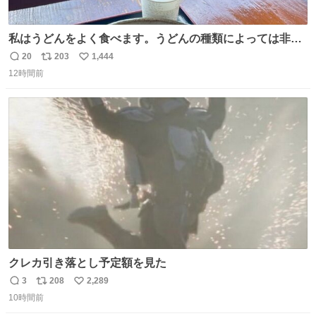
私はうどんをよく食べます。うどんの種類によっては非常
食にもなります。生うどんは消費期限が短く、冷凍うどん
20
203
1,444
返
リ
い
は長持ちする代わりに停電に弱いので、乾麺タイプのうど
12時間前
信
ポ
い
んなら水分が少なく長期保存するのにおすすめです。アル
数
ス
ね
ファ化米や缶詰など、色々な非常食がありますが、うどん
ト
数
数
もいかがでしょうか？
クレカ引き落とし予定額を見た
3
208
2,289
返
リ
い
10時間前
信
ポ
い