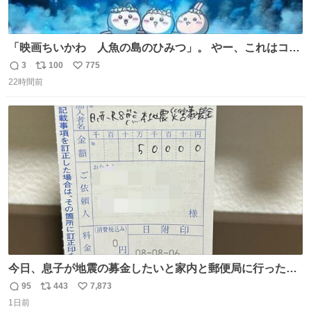
「映画ちいかわ 人魚の島のひみつ」。 やー、これはコワ
イ、コワイ、映画でした。 可愛い夏休みのアニメで、「七
3
100
775
返
リ
い
人の侍」なのかと観ていたら… 相容れぬ者同士の対立と相
22時間前
信
ポ
い
克。 傍観者の罪… 罪から逃れることのできない恐怖… 復
数
ス
ね
讐の妄執… 娯楽映画、ファミリー映画と思ったら、大やけ
ト
数
数
どします。
今日、息子が地震の募金したいと家内と郵便局に行ったみ
たいです。おもちゃとか買う選択肢もあったと思うけど、
95
443
7,873
返
リ
い
自分で貯めてた2万円を役に立てて欲しい、みんなも元気
1日前
信
ポ
い