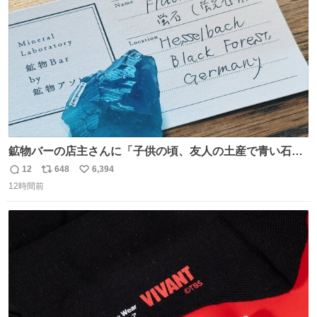
数
鉱物バーの店主さんに「子供の頃、友人の土産で青い石を
貰って、それがすごく気に入ってたのに、いつかの引越し
12
648
6,394
返
リ
い
で無くしてしまった」という話をしたら、 「お土産で買っ
12時間前
信
ポ
い
てきたくらいの価格感なら、ドイツの黒い森のフローライ
数
ス
ね
トかな…」と当たりつけてもらった。確かにこんな感じだ
ト
数
数
った気がする 凄い