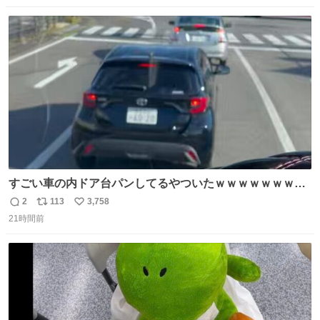
ストに売ってるぞ。ドライシャンプーって書いてあるけど
数
ス
ね
汗拭きシートみたいなもの。耳裏襟足首筋がんがん拭いて
ト
数
数
汗臭不安を解消。
すごい車の内ドア台パンしてるやついたｗｗｗｗｗｗｗｗ
ｗｗｗｗｗｗ
2
113
3,758
返
リ
い
21時間前
信
ポ
い
数
ス
ね
ト
数
数