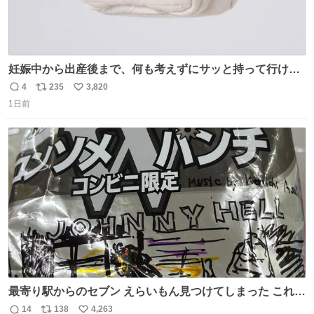
妊娠中から出産後まで、何も考えずにサッと持って行ける
ようなショルダーバッグが欲しいな〜と思っていたのだけ
4
235
3,820
返
リ
い
ど snidelでめちゃくちゃピッタリなものを見つけたので買
1日前
信
ポ
い
った！✨ スマホと小物とペットボトルが入るの最高すぎる
数
ス
ね
🥹 しかもスマホ入れ独立してるしファスナーない！地味に
ト
数
数
嬉しいやつ！！！
最寄り駅からのセブン えらいもん見つけてしまった これ売
ってくれへんかな… #浅井健一 #ポテチ #ロックの名盤
14
138
4,263