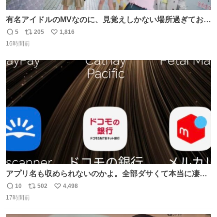
有名アイドルのMVなのに、見覚えしかない場所過ぎておも
ろいな
5
205
1,816
返
リ
い
16時間前
信
ポ
い
数
ス
ね
ト
数
数
アプリ名も収められないのかよ。全部ダサくて本当に凄
い。 https://t.co/LemyLGyVkR
10
502
4,498
返
リ
い
17時間前
信
ポ
い
数
ス
ね