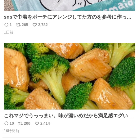
snsで巾着をポーチにアレンジしてた方のを参考に作って
みました🧵 裁縫は得意でないので、ザクザクの目測で縫い
1
265
2,782
返
リ
い
ましたので悪しからず🙏🏻 裏地は人魚のウロコ風な柄にし
1日前
信
ポ
い
てみたらめっちゃ良き☺️ 島二郎とちいかわチャームもお気
数
ス
ね
に入り⭐️
ト
数
数
これマジでうっっまい。味が濃いめだから満足感エグいし
1週間で3キロ痩せた😭
10
200
2,414
返
リ
い
16時間前
信
ポ
い