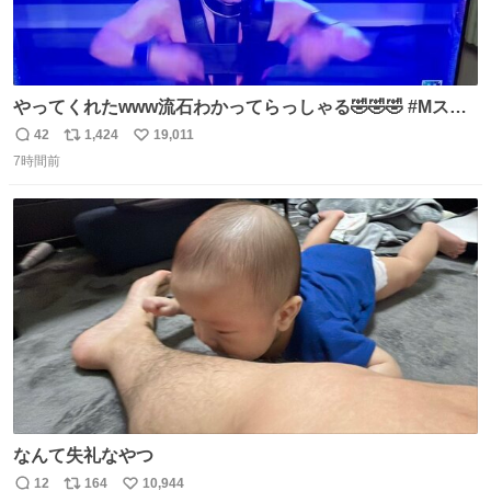
やってくれたwww流石わかってらっしゃる🤣🤣🤣 #Mステ
#西川貴教
42
1,424
19,011
返
リ
い
7時間前
信
ポ
い
数
ス
ね
ト
数
数
なんて失礼なやつ
12
164
10,944