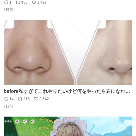
1
455
3,427
返
リ
い
1日前
信
ポ
い
数
ス
ね
ト
数
数
before私すぎてこれやりたいけど何をやったら右になれる
の
14
215
8,642
返
リ
い
1日前
信
ポ
い
数
ス
ね
ト
数
数