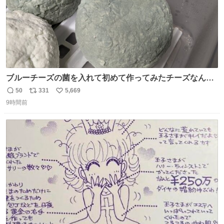
ブルーチーズの菌を入れて初めて作ってみたチーズなんだ
けど 本能でちょっとヤバいと思っちゃう見た目だな
50
331
5,669
返
リ
い
9時間前
信
ポ
い
数
ス
ね
ト
数
数