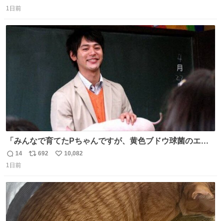
返
リ
い
1日前
信
ポ
い
数
ス
ね
ト
数
数
「みんなで育てたPちゃんですが、黄色ブドウ球菌のエン
テロトキシン（耐熱性毒素）が検出されたので、議論する
14
692
10,082
返
リ
い
までもなく処分が決まりました」
1日前
信
ポ
い
数
ス
ね
ト
数
数