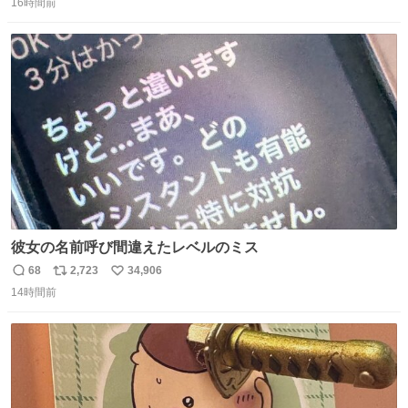
16時間前
信
ポ
い
数
ス
ね
ト
数
数
彼女の名前呼び間違えたレベルのミス
68
2,723
34,906
返
リ
い
14時間前
信
ポ
い
数
ス
ね
ト
数
数