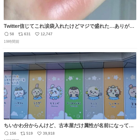
Twitter信じてこれ涙袋入れたけどマジで盛れた…ありがと
う…
58
631
12,747
返
リ
い
19時間前
信
ポ
い
数
ス
ね
ト
数
数
ちいかわ分からんけど、古本屋だけ属性が名前になってる
のはどういうこと？
156
519
39,918
返
リ
い