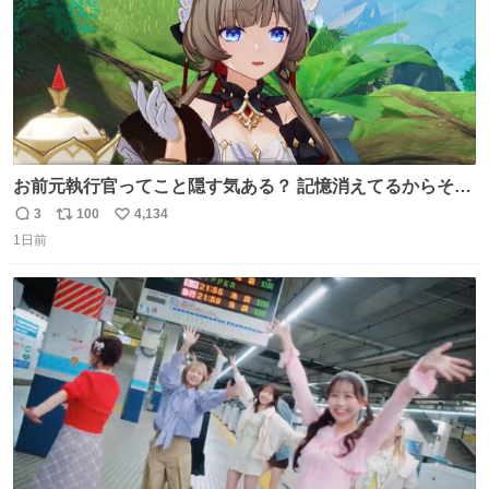
お前元執行官ってこと隠す気ある？ 記憶消えてるからそん
な考えに至らないだろうけどさ…
3
100
4,134
返
リ
い
1日前
信
ポ
い
数
ス
ね
ト
数
数