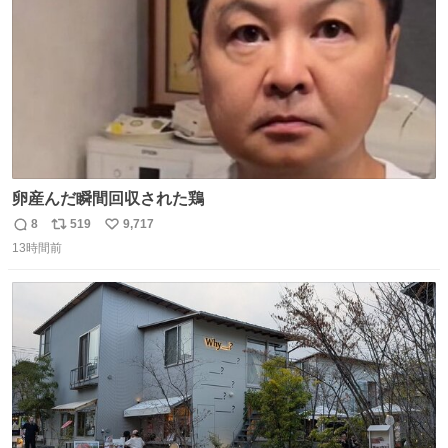
卵産んだ瞬間回収された鶏
8
519
9,717
返
リ
い
13時間前
信
ポ
い
数
ス
ね
ト
数
数