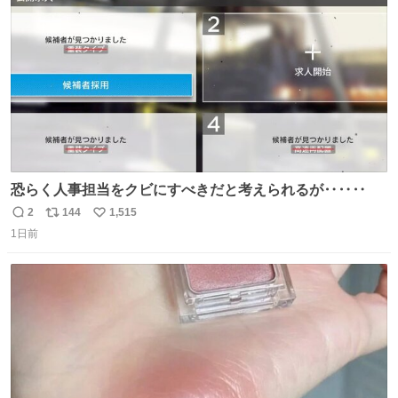
数
認を実施」と説明した。
恐らく人事担当をクビにすべきだと考えられるが‥‥‥
2
144
1,515
返
リ
い
1日前
信
ポ
い
数
ス
ね
ト
数
数