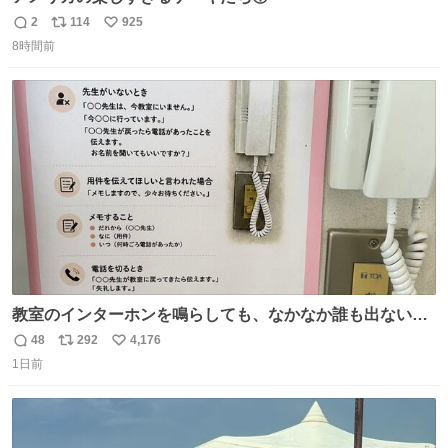
2
114
925
返
リ
い
8時間前
信
ポ
い
数
ス
ね
ト
数
数
教室のインターホンを鳴らしても、なかなか誰も出ないこ
とがあります…。 もしかすると「電話の出方」に困ってい
48
292
4,176
返
リ
い
るのかもしれません。 そこで「何を話せばいいか」が見え
1日前
信
ポ
い
る手引きを用意して、安心して電話に出られるようにしま
数
ス
ね
す。 インターホンの応対も大切なコミュニケーションの学
ト
数
数
びです。