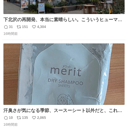
下北沢の再開発、本当に素晴らしい。こういうヒューマン
スケールの開発がいいんだよ。
31
151
4,304
返
リ
い
16時間前
信
ポ
い
数
ス
ね
ト
数
数
汗臭さが気になる季節、スースーシート以外だと、これが
とにかくスッキリする。2年くらい前に #生活は踊る で紹
10
135
2,065
返
リ
い
介したやつ。おじさんにもおばさんにもオススメだ。ドラ
16時間前
信
ポ
い