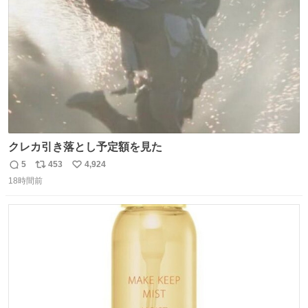
数
クレカ引き落とし予定額を見た
5
453
4,924
返
リ
い
18時間前
信
ポ
い
数
ス
ね
ト
数
数