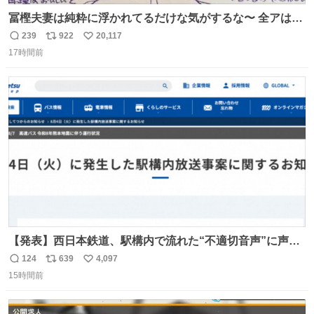
冨樫夫妻は純粋に浮かれてるだけな気がするな〜 全アはこ
こに自分の市場価値的なものを上乗せするので、 すっぴん
239
922
20,117
返
リ
い
＆寝起きのボサボサ頭でも「今日も可愛いね」が止まらな
17時間前
信
ポ
い
い。放っておくと永遠に髪撫でてきて作業進まない()
数
ス
ね
156cm40kg、年中日焼け止めとお友達の私より綺麗な手や
ト
数
数
めてもろて とか言う
【発表】西日本鉄道、駅構内で流れた“不適切音声”に声明
「被害届も検討」 news.livedoor.com/article/detail… 4日
124
639
4,097
返
リ
い
に西鉄福岡（天神）駅および薬院駅で発生した駅構内放送
15時間前
信
ポ
い
事案について声明を公表した。「第三者によって駅構内放
数
ス
ね
送設備に外部から不正に音声が流された可能性も含めて確
ト
数