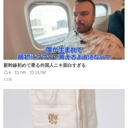
ト
数
数
新幹線初めて乗る外国人ニキ面白すぎる
6
745
13,792
返
リ
い
1日前
信
ポ
い
数
ス
ね
ト
数
数