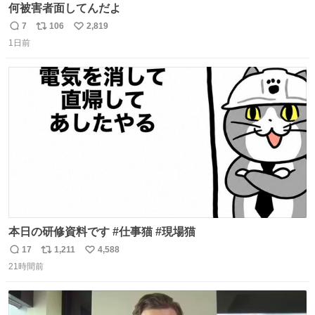
何被害者面してんだよ
7
106
2,819
返
リ
い
1日前
信
ポ
い
数
ス
ね
ト
数
数
本日の研修資料です #仕事猫 #現場猫
17
1,211
4,588
返
リ
い
21時間前
信
ポ
い
数
ス
ね
ト
数