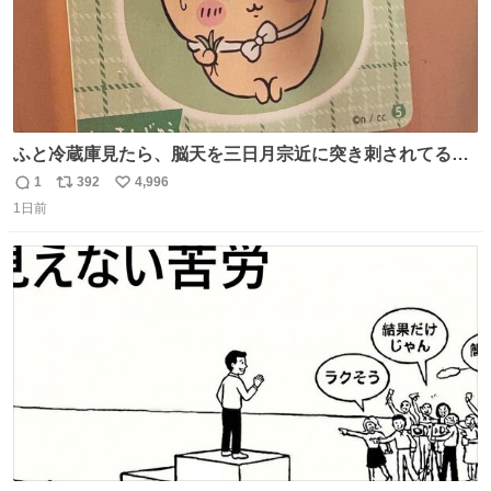
ふと冷蔵庫見たら、脳天を三日月宗近に突き刺されてるく
りまんじゅうパイセンが
1
392
4,996
返
リ
い
1日前
信
ポ
い
数
ス
ね
ト
数
数