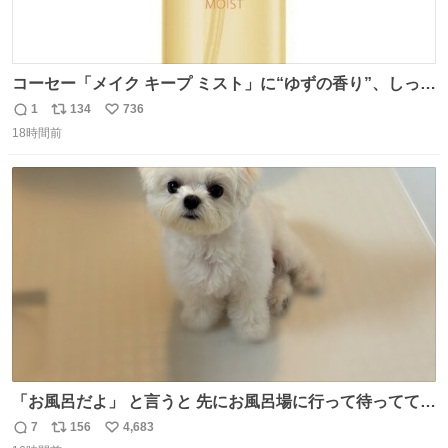
コーセー「メイク キープ ミスト」に“ゆずの香り”、しっと
りツヤ肌叶う保湿タイプ - fashion-press.net/news/148945
1
134
736
返
リ
い
18時間前
信
ポ
い
数
ス
ね
ト
数
数
「お風呂だよ」 と言うと 先にお風呂場に行って待っててく
れる 賢いライス
7
156
4,683
返
リ
い