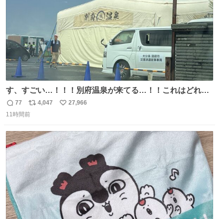
す、すごい…！！！別府温泉が来てる…！！これはどれぐ
らい待つんだろう…
77
4,047
27,966
返
リ
い
11時間前
信
ポ
い
数
ス
ね
ト
数
数