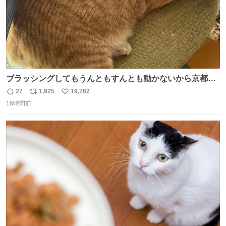
ブラッシングしてもうんともすんとも動かないから京都の
寺にある庭みたいになってる
27
1,925
19,762
返
リ
い
16時間前
信
ポ
い
数
ス
ね
ト
数
数