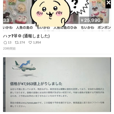
ハァ❓🐰💢 (通報しました)
13
274
1,954
返
リ
い
20時間前
信
ポ
い
数
ス
ね
ト
数
数