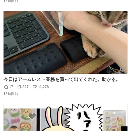
16時間前
信
ポ
い
数
ス
ね
ト
数
数
今日はアームレスト業務を買って出てくれた。助かる。
17
827
11,278
返
リ
い
15時間前
信
ポ
い
数
ス
ね
ト
数
数