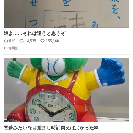
娘よ……それは違うと思うぞ
819
14,535
155,168
返
リ
い
18時間前
信
ポ
い
数
ス
ね
ト
数
数
悪夢みたいな目覚まし時計買えばよかった⚾