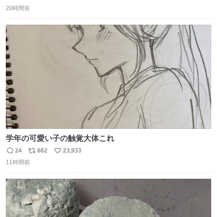
返
リ
い
20時間前
信
ポ
い
数
ス
ね
ト
数
数
学年の可愛い子の触覚大体これ
24
662
23,933
返
リ
い
11時間前
信
ポ
い
数
ス
ね
ト
数
数