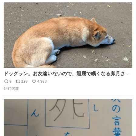
数
ス
ね
ト
数
数
ドッグラン。お友達いないので、退屈で眠くなる卯月さ
ん。 #柴犬卯月
9
228
4,983
返
リ
い
14時間前
信
ポ
い
数
ス
ね
ト
数
数