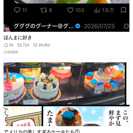
ほんまに好き
55
714
29,402
返
リ
い
22時間前
信
ポ
い
数
ス
ね
ト
数
数
アメリカの楽しすぎるケーキたち①