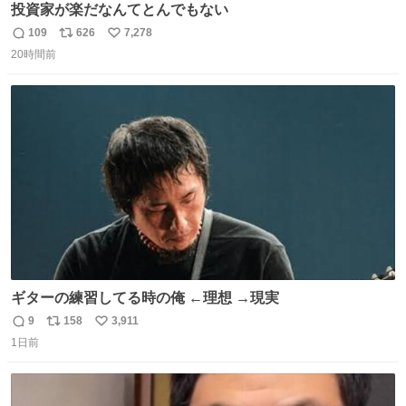
投資家が楽だなんてとんでもない
109
626
7,278
返
リ
い
20時間前
信
ポ
い
数
ス
ね
ト
数
数
ギターの練習してる時の俺 ←理想 →現実
9
158
3,911
返
リ
い
1日前
信
ポ
い
数
ス
ね
ト
数
数