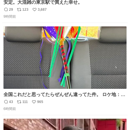
安定。大混雑の東京駅で買えた幸せ。
29
123
3,687
返
リ
い
9時間前
信
ポ
い
数
ス
ね
ト
数
数
全国これだと思ってたらぜんぜん違ってた件。 ロケ地：広
島
43
111
965
返
リ
い
6時間前
信
ポ
い
数
ス
ね
ト
数
数