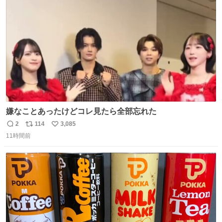
ト
数
数
嫌なことあったけどコレ見たら全部忘れた
2
114
3,085
返
リ
い
11時間前
信
ポ
い
数
ス
ね
ト
数
数