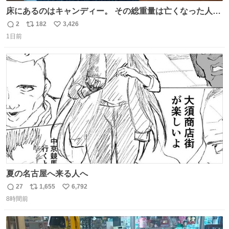
床にあるのはキャンディー。 その総重量は亡くなった人と
同等の重さだそうです。 鑑賞者は一つ持ち帰れますが、亡
2
182
3,426
返
リ
い
くなった人の一部を持ち帰っているような感覚になりまし
1日前
信
ポ
い
た。 勇気を出して口に入れたら、ハッカ味😳✨ #ポーラ美
数
ス
ね
術館
ト
数
数
夏の名古屋へ来る人へ
27
1,655
6,792
返
リ
い
8時間前
信
ポ
い
数
ス
ね
ト
数