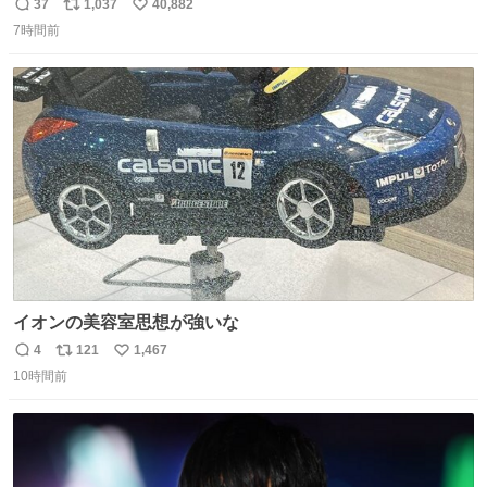
た
37
1,037
40,882
返
リ
い
7時間前
信
ポ
い
数
ス
ね
ト
数
数
イオンの美容室思想が強いな
4
121
1,467
返
リ
い
10時間前
信
ポ
い
数
ス
ね
ト
数
数