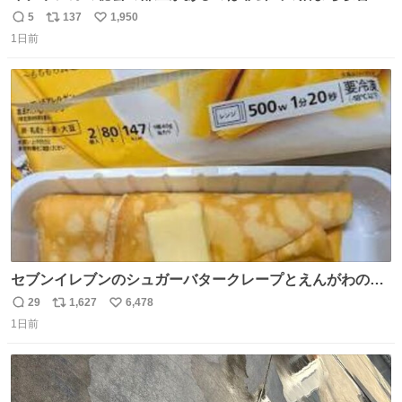
けだもんね。本物が欲しいね
5
137
1,950
返
リ
い
1日前
信
ポ
い
数
ス
ね
ト
数
数
セブンイレブンのシュガーバタークレープとえんがわの寿
司を探している人へ！ シュガーバタークレープは目黒、品
29
1,627
6,478
返
リ
い
川、蒲田、渋谷、川崎、横浜、鶴見、九州の一部エリア限
1日前
信
ポ
い
定商品で8月5日に発注が終了したため店舗に置いてあると
数
ス
ね
ころ少ないですが見つけたら即買いです🤩❣️
ト
数
数