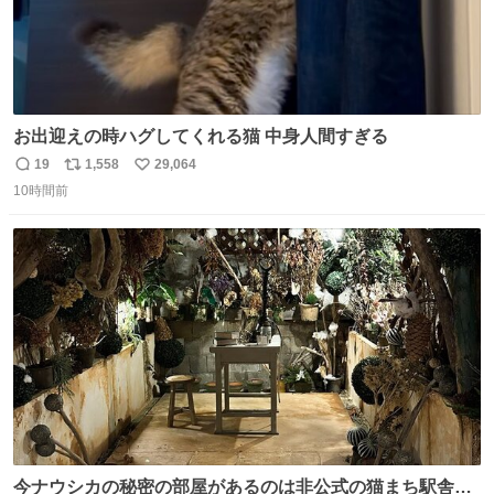
お出迎えの時ハグしてくれる猫 中身人間すぎる
19
1,558
29,064
返
リ
い
10時間前
信
ポ
い
数
ス
ね
ト
数
数
今ナウシカの秘密の部屋があるのは非公式の猫まち駅舎だ