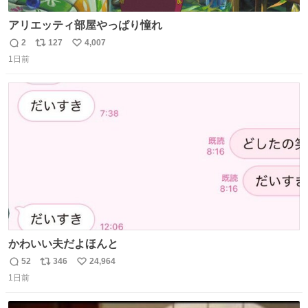
アリエッティ部屋やっぱり憧れ
2
127
4,007
返
リ
い
1日前
信
ポ
い
数
ス
ね
ト
数
数
かわいい夫だよほんと
52
346
24,964
返
リ
い
1日前
信
ポ
い
数
ス
ね