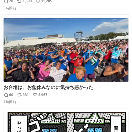
てみるか…」 駅員さん「どれが欲しいの？」 ぼく「えっ
20
1,690
11,205
返
リ
い
良いんですか？」 駅員さん「何が…？？」 やっぱランダム
8時間前
信
ポ
い
って悪い文化だ
数
ス
ね
わ！！！！！！！！！！！！！！！！！！！！
ト
数
数
お台場は、お盆休みなのに気持ち悪かった
60
381
3,967
返
リ
い
7時間前
信
ポ
い
数
ス
ね
ト
数
数