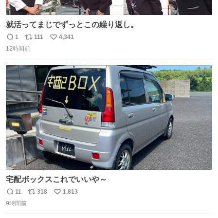
就活ってまじでずっとこの繰り返し。
1
111
4,341
返
リ
い
12時間前
信
ポ
い
数
ス
ね
ト
数
数
宅配ボックスこれでいいや～
11
318
1,813
返
リ
い
9時間前
信
ポ
い
数
ス
ね