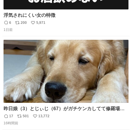
浮気されにくい女の特徴
6
200
5,971
返
リ
い
1日前
信
ポ
い
数
ス
ね
ト
数
数
昨日娘（3）とじぃじ（67）がガチケンカしてて修羅場だ
ったんだけど、ふぉるては可能な限り平たくなってまし
17
501
13,772
返
リ
い
た。犬が1番空気読める。
16時間前
信
ポ
い
数
ス
ね