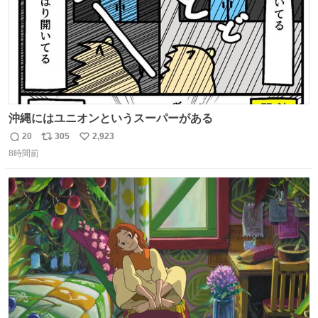
沖縄にはユニオンというスーパーがある
20
305
2,923
返
リ
い
8時間前
信
ポ
い
数
ス
ね
ト
数
数