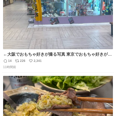
数
←大阪でおもちゃ好きが撮る写真 東京でおもちゃ好きが撮
る写真→
14
226
2,341
返
リ
い
11時間前
信
ポ
い
数
ス
ね
ト
数
数