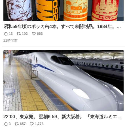
昭和59年頃のポッカ缶4本。すべて未開封品。1984年。P
マーク。昭和レトロ！
13
102
663
返
リ
い
22時間前
信
ポ
い
数
ス
ね
ト
数
数
22:00、東京発。 翌朝6:59、新大阪着。 『東海道ルミエー
ルエクスプレス』が今夜、初運行！ 岐阜羽島駅で夜を越す
3
657
1,778
返
リ
い