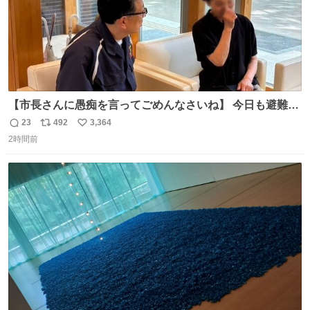
【市長さんに愚痴を言ってごめんなさいね】 今日も避難所
を回り、皆さんのお話を伺いました。 少し辛そうな表情を
23
492
3,364
返
リ
い
されていた高齢の女性に、「どうぞ遠慮なく、何でも話し
2時間前
信
ポ
い
てください」と声をかけました。
数
ス
ね
ト
数
数