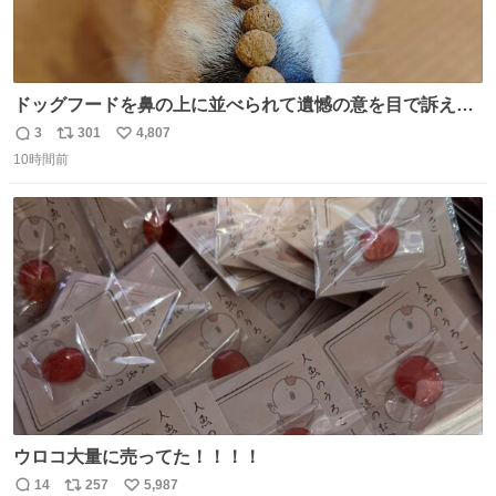
ドッグフードを鼻の上に並べられて遺憾の意を目で訴えて
くるコーギー
3
301
4,807
返
リ
い
10時間前
信
ポ
い
数
ス
ね
ト
数
数
ウロコ大量に売ってた！！！！
14
257
5,987
返
リ
い