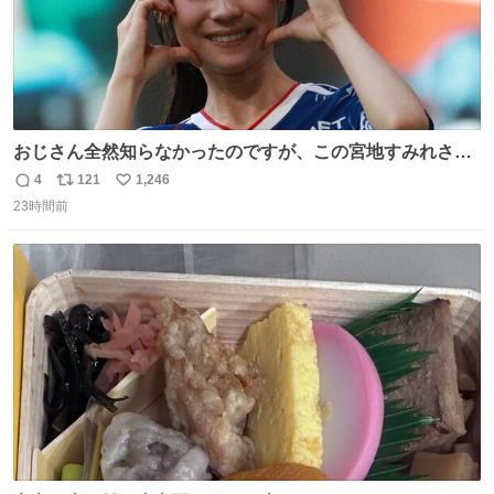
おじさん全然知らなかったのですが、この宮地すみれさん
（日向坂46）はマリサポだったのですね。 カメラ目線でに
4
121
1,246
返
リ
い
っこりしていただいたので撮影したものの、全然誰だか知
23時間前
信
ポ
い
りませんでした。 マリサポらしいのでこれからは名前覚え
数
ス
ね
ます！！
ト
数
数