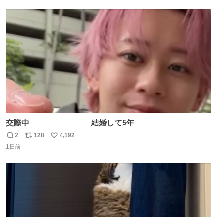
数
ス
ね
ト
数
数
交際中 結婚して5年
2
128
4,192
返
リ
い
1日前
信
ポ
い
数
ス
ね
ト
数
数