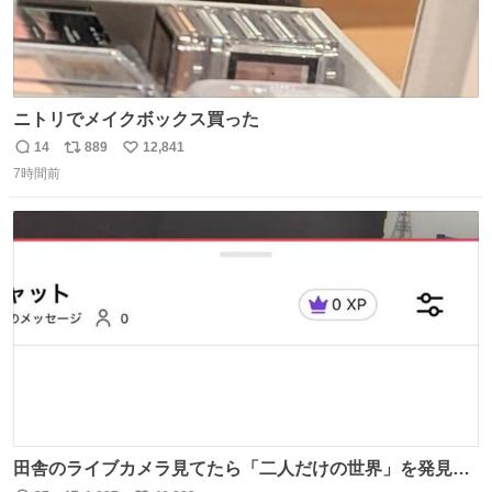
ニトリでメイクボックス買った
14
889
12,841
返
リ
い
7時間前
信
ポ
い
数
ス
ね
ト
数
数
田舎のライブカメラ見てたら「二人だけの世界」を発見し