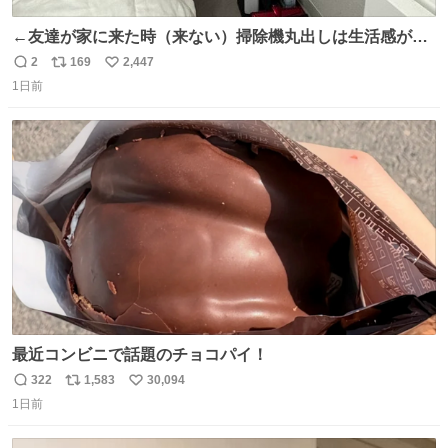
←友達が家に来た時（来ない）掃除機丸出しは生活感が出
てかっこ悪いなぁ →せや
2
169
2,447
返
リ
い
1日前
信
ポ
い
数
ス
ね
ト
数
数
最近コンビニで話題のチョコパイ！
322
1,583
30,094
返
リ
い
1日前
信
ポ
い
数
ス
ね