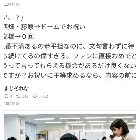
11時間前
信
ポ
い
数
ス
ね
ト
数
数
まじそれな
3
132
3,612
返
リ
い
10時間前
信
ポ
い
数
ス
ね
ト
数
数