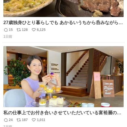
27歳独身ひとり暮らしでも あかるいうちから呑みながらキ
ッチンでひとり焼肉できてしあわせだもん՞ o̴̶̷̥ ̫ o̴̶̷̥ ՞
15
128
6,125
返
リ
い
1日前
信
ポ
い
数
ス
ね
ト
数
数
私の仕事上でお付き合いさせていただいている富裕層の社
長さん達は、こんな事しない。 こんな自慢は一切しない
24
187
1,011
返
リ
い
し、なんなら表に出てこない。 自分に自信がない半端モン
1日前