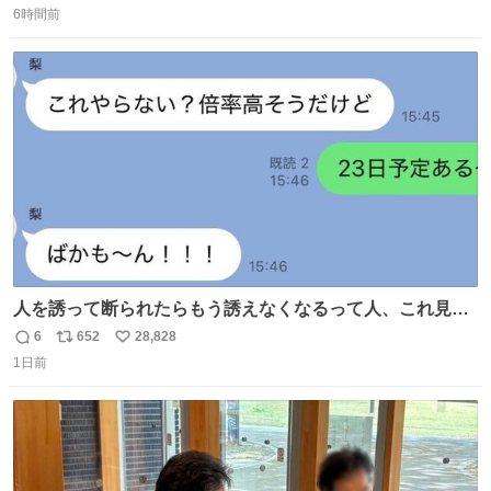
東海道新幹線。寝台列車じゃないのに、朝まで新幹線とい
6時間前
信
ポ
い
う、なんだか特別体験😉 #TRAINTRIP #東海道ルミエール
数
ス
ね
エクスプレス
ト
数
数
人を誘って断られたらもう誘えなくなるって人、これ見て
元気出してほしい
6
652
28,828
返
リ
い
1日前
信
ポ
い
数
ス
ね
ト
数
数