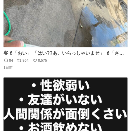
客👴「おい」 「はい??あ、いらっしゃいませ」 👴「さっ
きからずっと水出しっぱなしでもったいないだろ」 「静電
84
804
8,575
返
リ
い
気を逃がし、熱くなった地面の温度を下げ、引火事故の防
1日前
信
ポ
い
止の為必要な作業です」 👴「水不足の昨今にもったいない
数
ス
ね
ことをするな!!」 それでは歌います、聞いてください 「井
ト
数
数
戸水」