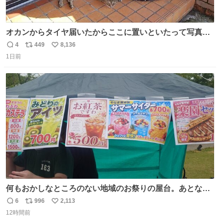
オカンからタイヤ届いたからここに置いといたって写真送
られてきたけど明らかに猫が邪魔くさそうな顔してて草
4
449
8,136
返
リ
い
1日前
信
ポ
い
数
ス
ね
ト
数
数
何もおかしなところのない地域のお祭りの屋台。あとなん
か割と聞き馴染みのあるBGMが流れてます #関広見まつり
6
996
2,113
返
リ
い
#関広見まつり2026
12時間前
信
ポ
い