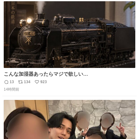
ト
数
数
こんな加湿器あったらマジで欲しい…
13
134
923
返
リ
い
14時間前
信
ポ
い
数
ス
ね
ト
数
数