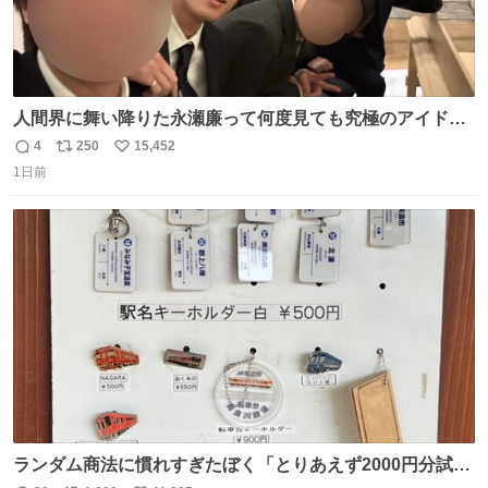
人間界に舞い降りた永瀬廉って何度見ても究極のアイドル
過ぎてずっと味する。美味い。
4
250
15,452
返
リ
い
1日前
信
ポ
い
数
ス
ね
ト
数
数
ランダム商法に慣れすぎたぼく「とりあえず2000円分試し