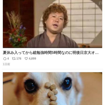
ト
数
数
夏休み入ってから総勉強時間5時間なのに明後日京大オー
プンで今これ
4
176
4,899
返
リ
い
1日前
信
ポ
い
数
ス
ね
ト
数
数