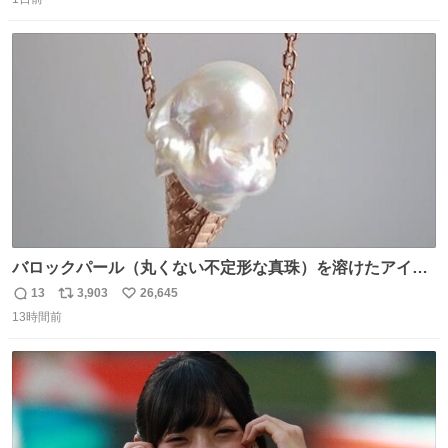
信
ポ
い
はブランドで自分を飾りキラキラ自慢をする。 #折田楓
数
ス
ね
#merchu
ト
数
数
バロックパール（丸くない不定形な真珠）を溶けたアイス
や飴玉、雲、アヒルに見立ててジュエリーデザイナー、
13
3,903
26,645
返
リ
い
Ben Choi 蔡俊文さんの作品。
13時間前
信
ポ
い
instagram.com/bcjoaillerie/
数
ス
ね
ト
数
数