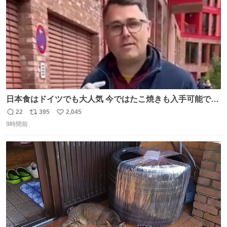
日本食はドイツでも大人気 今ではたこ焼きも入手可能です
が、🥑や🌽、ウィンナーや枝豆などが入っているオリジナ
22
395
2,045
返
リ
い
ルたこ焼きへと進化 大使館の広報課長ハインリッヒは、日
9時間前
信
ポ
い
本でたこ焼きに心奪われ、ベルリンにいたときには出店で
数
ス
ね
焼いてました👏（ええ笑顔や） #たこ焼きの日
ト
数
数