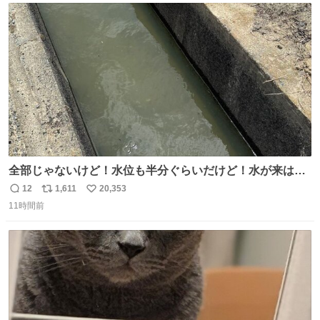
ト
数
数
全部じゃないけど！水位も半分ぐらいだけど！水が来はじ
めたよ！！！ 作業してくれた方々ありがとーーー
12
1,611
20,353
返
リ
い
ー！！！！！！！！！！！！！！！！！！！！！！！！！
11時間前
信
ポ
い
！
数
ス
ね
ト
数
数