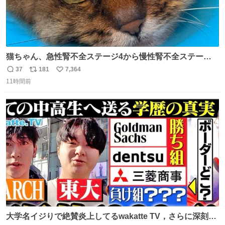
猫ちゃん、急性腎不全ステージ4から慢性腎不全ステージ2
になりました😭点滴も週一で大丈夫になった… このままだ
37
181
7,364
返
リ
い
と2、3日持たないって言われたのが嘘みたい…本当に嬉し
11時間前
信
ポ
い
い😭😭😭頑張ってくれてありがとう😭😭😭 嬉しくて帰り
数
ス
ね
道泣きながら歩いてたら向こうから来た人にすごい顔され
ト
数
数
た🫠
大学名イジりで絶賛炎上してるwakatte TV，さらに深刻な