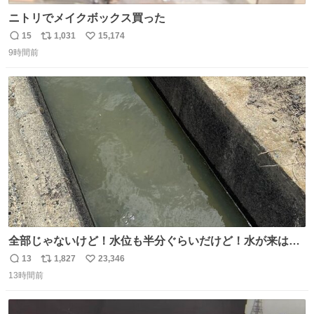
ニトリでメイクボックス買った
15
1,031
15,174
返
リ
い
9時間前
信
ポ
い
数
ス
ね
ト
数
数
全部じゃないけど！水位も半分ぐらいだけど！水が来はじ
めたよ！！！ 作業してくれた方々ありがとーーー
13
1,827
23,346
返
リ
い
ー！！！！！！！！！！！！！！！！！！！！！！！！！
13時間前
信
ポ
い
！
数
ス
ね
ト
数