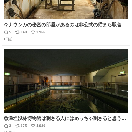
今ナウシカの秘密の部屋があるのは非公式の猫まち駅舎だ
けだもんね。本物が欲しいね
5
140
1,966
返
リ
い
1日前
信
ポ
い
数
ス
ね
ト
数
数
魚津埋没林博物館は刺さる人にはめっちゃ刺さると思う施
設 無人になった時の雰囲気が凄まじかった
3
675
4,930
返
リ
い