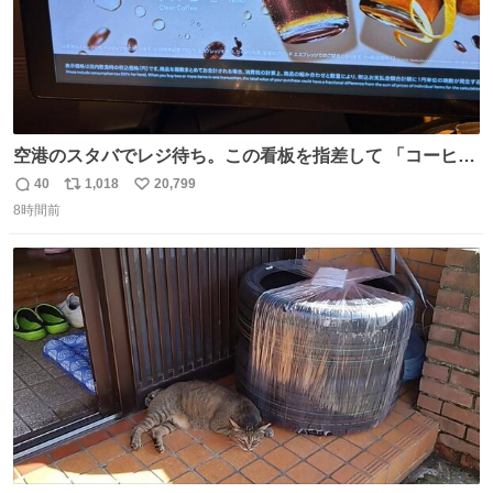
空港のスタバでレジ待ち。この看板を指差して 「コーヒー
苦手な人コーヒー飲まないよ！」て叫び続けてる子供いて
40
1,018
20,799
返
リ
い
吹き出しそうwお母さんお疲れ様です。
8時間前
信
ポ
い
数
ス
ね
ト
数
数