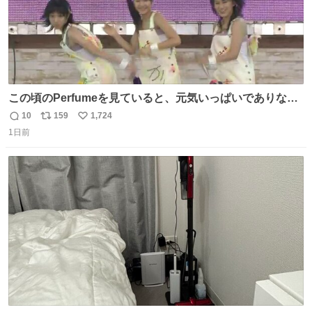
この頃のPerfumeを見ていると、元気いっぱいでありなが
ら決して感情に任せすぎることなく、しっかりと制御され
10
159
1,724
返
リ
い
たダンスであることに新鮮に驚く。3人のあげた足の向き
1日前
信
ポ
い
や角度とか本当に細かな部分まできっちりと揃っていてそ
数
ス
ね
こから積み重ねてきた努力や練習量が見て取れる…
ト
数
数