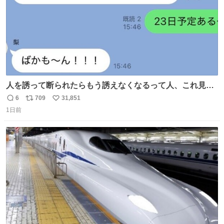
人を誘って断られたらもう誘えなくなるって人、これ見て
元気出してほしい
6
709
31,851
返
リ
い
1日前
信
ポ
い
数
ス
ね
ト
数
数