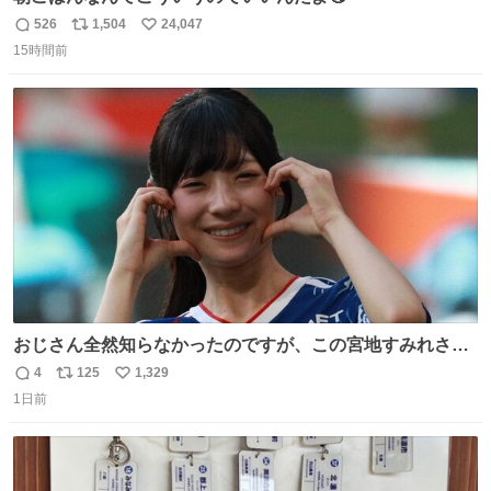
526
1,504
24,047
返
リ
い
15時間前
信
ポ
い
数
ス
ね
ト
数
数
おじさん全然知らなかったのですが、この宮地すみれさん
（日向坂46）はマリサポだったのですね。 カメラ目線でに
4
125
1,329
返
リ
い
っこりしていただいたので撮影したものの、全然誰だか知
1日前
信
ポ
い
りませんでした。 マリサポらしいのでこれからは名前覚え
数
ス
ね
ます！！
ト
数
数