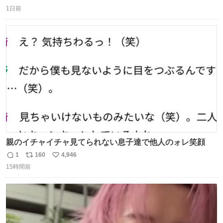
返
リ
い
し、なんなら表に出てこない。 自分に自信がない半端モン
1日前
信
ポ
い
はブランドで自分を飾りキラキラ自慢をする。 #折田楓
数
ス
ね
#merchu
ト
数
数
親のイチャイチャ見てられない息子達で他人のォレ笑顔
1
160
4,946
返
リ
い
15時間前
信
ポ
い
数
ス
ね
ト
数
数