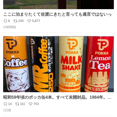
ここに泊まりたくて佐渡にきたと言っても過言ではないっ
8
245
5,877
返
リ
い
15時間前
信
ポ
い
数
ス
ね
ト
数
数
昭和59年頃のポッカ缶4本。すべて未開封品。1984年。P
マーク。昭和レトロ！
14
111
753
返
リ
い
1日前
信
ポ
い