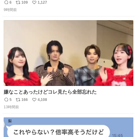
問題はこっちでは？ ・都内の特定企業に入るのを極度に推
6
109
1,127
返
リ
い
奨し，それ以外の地域で堅実に生きるのを周縁化する ・恋
9時間前
信
ポ
い
愛にかまけ，「陽キャラ」として振る舞うのを極端に中心
数
ス
ね
化する ・院生が研究環境を求め他大学に移るのを批判する
ト
数
数
過去例↓
嫌なことあったけどコレ見たら全部忘れた
5
166
4,108
返
リ
い
13時間前
信
ポ
い
数
ス
ね
ト
数
数