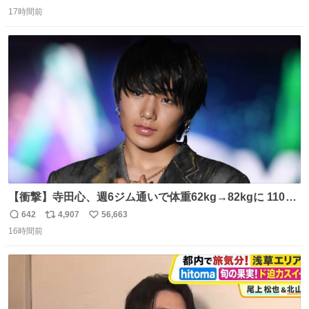
返
リ
い
17時間前
信
ポ
い
数
ス
ね
ト
数
数
【衝撃】寺田心、週6ジム通いで体重62kg→82kgに 110kg
のベンチプレス持ち上げる姿披露
642
4,907
56,663
返
リ
い
news.livedoor.com/article/detail… 元々自重のみだった
16時間前
信
ポ
い
が、更に筋肉を大きくするためジム通いを開始。筋肉増量
数
ス
ね
のためおにぎり10個、ゼリー飲料3～4本、パスタと毎日4
ト
数
数
千kcalオーバーの食事を摂取し、増量したという。