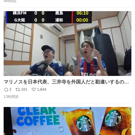
4時間前
信
ポ
い
数
ス
ね
ト
数
数
マリノスを日本代表、三井寺を外国人だと勘違いするのお
もろくて爽
2
101
1,844
返
リ
い
13時間前
信
ポ
い
数
ス
ね
ト
数
数