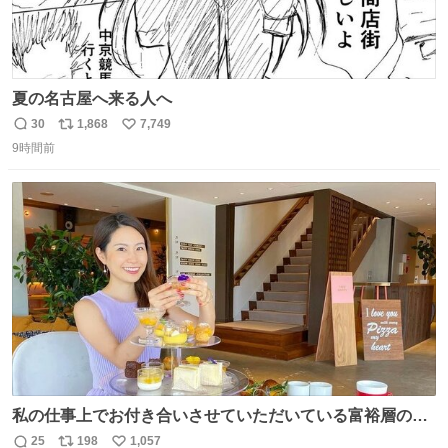
夏の名古屋へ来る人へ
30
1,868
7,749
返
リ
い
9時間前
信
ポ
い
数
ス
ね
ト
数
数
私の仕事上でお付き合いさせていただいている富裕層の社
長さん達は、こんな事しない。 こんな自慢は一切しない
25
198
1,057