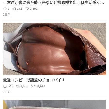
←友達が家に来た時（来ない）掃除機丸出しは生活感が出
てかっこ悪いなぁ →せや
2
172
2,483
返
リ
い
1日前
信
ポ
い
数
ス
ね
ト
数
数
最近コンビニで話題のチョコパイ！
323
1,601
30,443
返
リ
い
1日前
信
ポ
い
数
ス
ね
ト
数
数