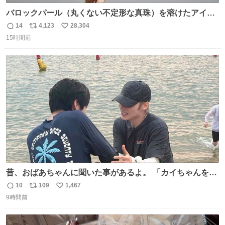
バロックパール（丸くない不定形な真珠）を溶けたアイス
や飴玉、雲、アヒルに見立ててジュエリーデザイナー、
14
4,123
28,304
返
リ
い
Ben Choi 蔡俊文さんの作品。
15時間前
信
ポ
い
instagram.com/bcjoaillerie/
数
ス
ね
ト
数
数
昔、おばあちゃんに聞いた事があるよ。 「カイちゃんをい
じめると、アイツが海から上がって来るぞ。」って。
10
109
1,467
返
リ
い
9時間前
信
ポ
い
数
ス
ね
ト
数