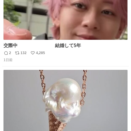
交際中 結婚して5年
2
132
4,285
返
リ
い
1日前
信
ポ
い
数
ス
ね
ト
数
数