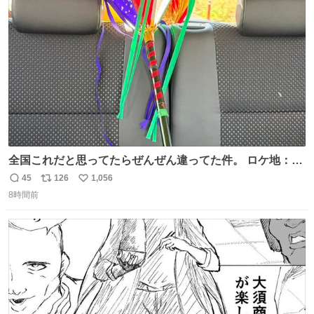
術館
ト
数
数
全国これだと思ってたらぜんぜん違ってた件。 ロケ地：広
島
45
126
1,056
返
リ
い
8時間前
信
ポ
い
数
ス
ね
ト
数
数