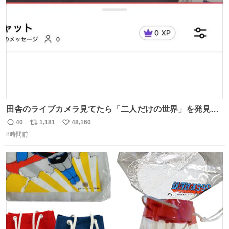
数
田舎のライブカメラ見てたら「二人だけの世界」を発見し
た
40
1,181
48,160
返
リ
い
8時間前
信
ポ
い
数
ス
ね
ト
数
数