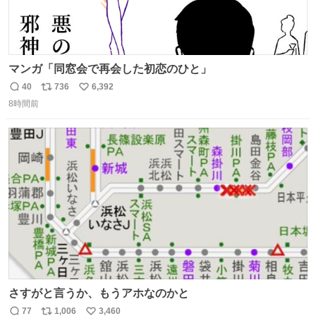
マンガ「同窓会で再会した初恋のひと」
40
736
6,392
返
リ
い
8時間前
信
ポ
い
数
ス
ね
ト
数
数
さすがと言うか、もうアホなのかと
77
1,006
3,460