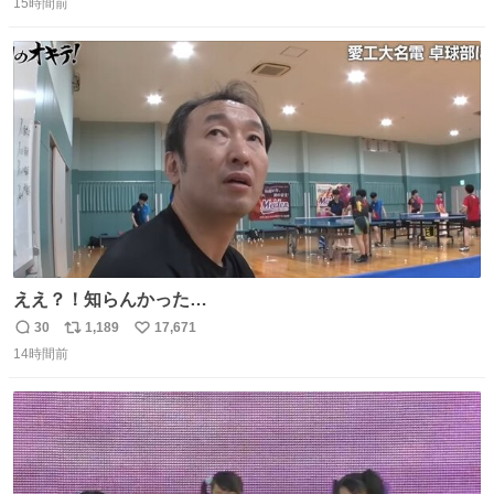
15時間前
信
ポ
い
数
ス
ね
ト
数
数
ええ？！知らんかった…
30
1,189
17,671
返
リ
い
14時間前
信
ポ
い
数
ス
ね
ト
数
数