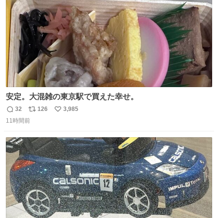
安定。大混雑の東京駅で買えた幸せ。
32
126
3,985
返
リ
い
11時間前
信
ポ
い
数
ス
ね
ト
数
数