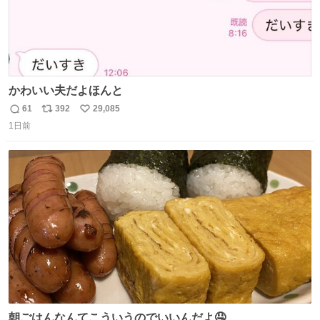
かわいい夫だよほんと
61
392
29,085
返
リ
い
1日前
信
ポ
い
数
ス
ね
ト
数
数
朝ごはんなんてこういうのでいいんだよ🤤