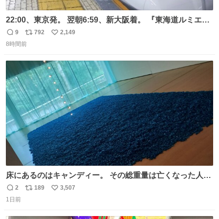
22:00、東京発。 翌朝6:59、新大阪着。 『東海道ルミエー
ルエクスプレス』が今夜、初運行！ 岐阜羽島駅で夜を越す
9
792
2,149
返
リ
い
東海道新幹線。寝台列車じゃないのに、朝まで新幹線とい
8時間前
信
ポ
い
う、なんだか特別体験😉 #TRAINTRIP #東海道ルミエール
数
ス
ね
エクスプレス
ト
数
数
床にあるのはキャンディー。 その総重量は亡くなった人と
同等の重さだそうです。 鑑賞者は一つ持ち帰れますが、亡
2
189
3,507
返
リ
い
くなった人の一部を持ち帰っているような感覚になりまし
1日前
信
ポ
い
た。 勇気を出して口に入れたら、ハッカ味😳✨ #ポーラ美
数
ス
ね