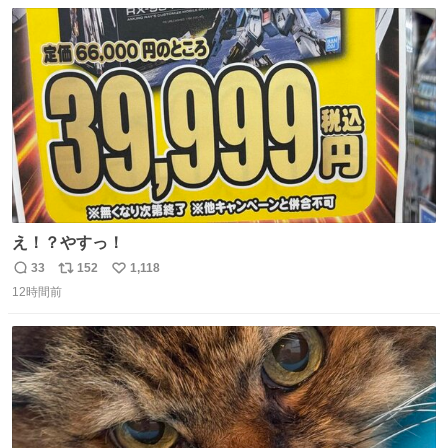
数
ス
ね
ト
数
数
え！？やすっ！
33
152
1,118
返
リ
い
12時間前
信
ポ
い
数
ス
ね
ト
数
数