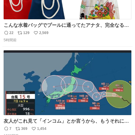
こんな水着バッグでプールに通ってたアナタ、完全なる同
世代（笑） #70年代 #80年代 #昭和レトロ
22
129
2,569
返
リ
い
5時間前
信
ポ
い
数
ス
ね
ト
数
数
友人がこれ見て「インコム」とか言うから、もうそれにし
か見えなくなっちゃった。
7
369
1,454
返
リ
い