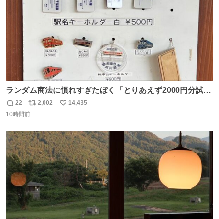
ランダム商法に慣れすぎたぼく「とりあえず2000円分試し
てみるか…」 駅員さん「どれが欲しいの？」 ぼく「えっ
22
2,002
14,435
返
リ
い
良いんですか？」 駅員さん「何が…？？」 やっぱランダム
10時間前
信
ポ
い
って悪い文化だ
数
ス
ね
わ！！！！！！！！！！！！！！！！！！！！
ト
数
数