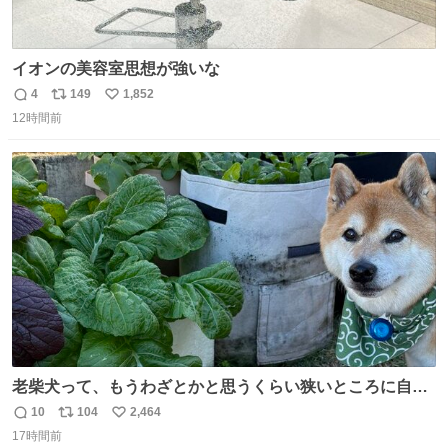
イオンの美容室思想が強いな
4
149
1,852
返
リ
い
12時間前
信
ポ
い
数
ス
ね
ト
数
数
老柴犬って、もうわざとかと思うくらい狭いところに自ら
はまりにいくじゃないですか？ 今朝ガーデニングしてる飼
10
104
2,464
返
リ
い
い主の間にはまってきて、最高に可愛かった♥️
17時間前
信
ポ
い