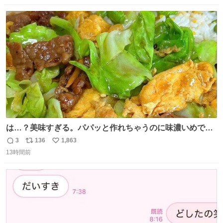
数
ス
ね
ト
数
数
は…？美味すぎる。パパッと作れちゃうのに味濃いめで満
足感エグいの天才だろ🥹
3
136
1,863
返
リ
い
13時間前
信
ポ
い
数
ス
ね
ト
数
数