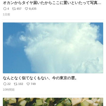
オカンからタイヤ届いたからここに置いといたって写真送
られてきたけど明らかに猫が邪魔くさそうな顔してて草
4
457
8,435
返
リ
い
1日前
信
ポ
い
数
ス
ね
ト
数
数
なんとなく似てなくもない、今の東京の雲。
22
102
749
返
リ
い
10時間前
信
ポ
い
数
ス
ね
ト
数