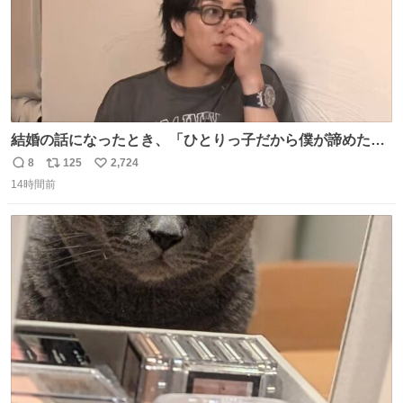
結婚の話になったとき、「ひとりっ子だから僕が諦めた瞬
間に一族が潰える」「死ぬとき1人とか嫌」だから結婚願
8
125
2,724
返
リ
い
望は"ある"って答えたものの、結局「（結婚は）向いてね
14時間前
信
ポ
い
ぇのかもしれない」で締める北山くん、きっといろいろ考
数
ス
ね
えて言葉を選んで、まるく収めてくれたんだなと思った
ト
数
数