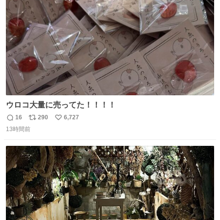
数
ウロコ大量に売ってた！！！！
16
290
6,727
返
リ
い
13時間前
信
ポ
い
数
ス
ね
ト
数
数