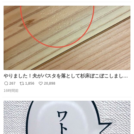
数
ス
ね
ト
数
数
やりました！夫がパスタを落として杉床ぼこぼこしまし
た！よかったーーー！ファーストぼこぼこ自分じゃなく
267
1,856
20,898
返
リ
い
て！これで第二波いつでもいけます！！！✌️いやーほっと
16時間前
信
ポ
い
した！ 杉床を採用しようとしている方々へ忠告です。杉床
数
ス
ね
は乾燥パスタに負けます。豆腐くらいやわやわです。
ト
数
数