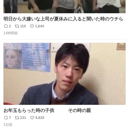
明日から大嫌いな上司が夏休みに入ると聞いた時のウチら
2
110
1,644
返
リ
い
14時間前
信
ポ
い
数
ス
ね
ト
数
数
お年玉もらった時の子供 その時の親
7
231
8,820
返
リ
い
1日前
信
ポ
い