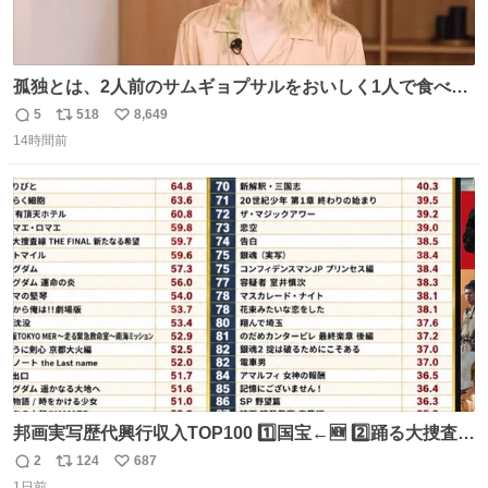
孤独とは、2人前のサムギョプサルをおいしく1人で食べる
ことである←好きすぎる
5
518
8,649
返
リ
い
14時間前
信
ポ
い
数
ス
ね
ト
数
数
邦画実写歴代興行収入TOP100 1️⃣国宝←🆕 2️⃣踊る大捜査線
THE MOVIE2 3️⃣南極物語 4️⃣踊る大捜査線 THE MOVIE 5️⃣
2
124
687
返
リ
い
子猫物語 6️⃣劇場版コード・ブルー 7️⃣天と地と 8️⃣永遠の0
1日前