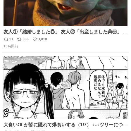
友人①「結婚しました💍」 友人②「出産しました👼🏻」 友
人③「マイホーム建てました🏡」 私「パトゥ」
13
306
3,818
返
リ
い
16時間前
信
ポ
い
数
ス
ね
ト
数
数
大食いOLが皆に隠れて爆食いする（1/7） ↓↓↓ツリーにつづ