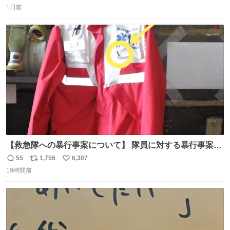
1日前
信
ポ
い
数
ス
ね
ト
数
数
【救急隊への暴行事案について】 隊員に対する暴行事案
が、令和7年度の6件に対し、令和8年度は現在既に4件発生
55
1,756
6,307
返
リ
い
しています。 特に、この4日間で救急隊員に対する暴行事
19時間前
信
ポ
い
案が立て続けに2件発生しています。 このような行為に対
数
ス
ね
して隊員の安全を守るために、法的措置も辞さず毅然と対
ト
数
数
応していきます。