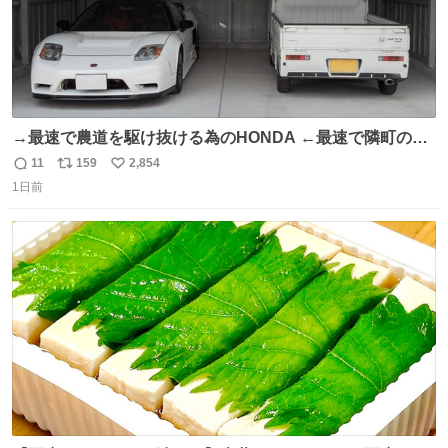
→最速で農道を駆け抜ける為のHONDA ←最速で隣町の集
会所に行く為のHONDA
11
159
2,854
返
リ
い
1日前
信
ポ
い
数
ス
ね
ト
数
数