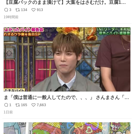
【豆腐パックのまま漬けて】大葉をはさむだけ。豆腐1
丁、秒でなくなる 豆腐に大葉をはさんで、めんつゆに漬け
3
134
913
返
リ
い
るだけ。冷蔵庫で置くだけで味がしみ込み、さっぱりなの
19時間前
信
ポ
い
に満足感のある一品に。火を使わず5分で仕込める、忙し
数
ス
ね
い日にもぴったりの大葉と豆腐の漬けレシピです。 詳しく
ト
数
数
はリプ欄を見てね👇
ま「僕は普通に一般人してたので、、、」 さんまさん「チ
ンパンジー⁉️」 しぬwwwwwwwwwwwwwwwwwwwww
1
165
7,663
返
リ
い
1日前
信
ポ
い
数
ス
ね
ト
数
数