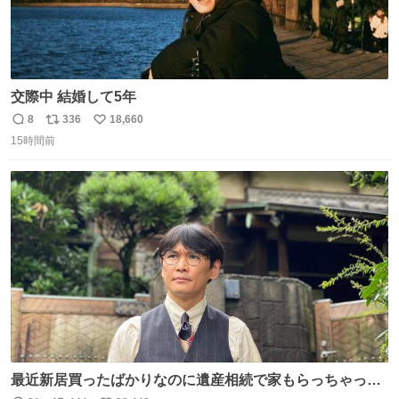
交際中 結婚して5年
8
336
18,660
返
リ
い
15時間前
信
ポ
い
数
ス
ね
ト
数
数
最近新居買ったばかりなのに遺産相続で家もらっちゃった