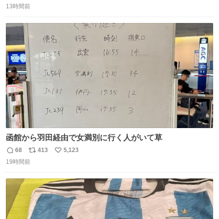
橋本は「撮影現場で照明さんのケーブルが盗まれて…。廃
13時間前
信
ポ
い
工場とかで撮影してたんですけど。警察が来てました」と
数
ス
ね
述懐。専門家も「銅の価値が上がってるんですよね…」と
ト
数
数
反応した。
函館から羽田経由で女満別に行く人がいて草
68
413
5,123
返
リ
い
19時間前
信
ポ
い
数
ス
ね
ト
数
数