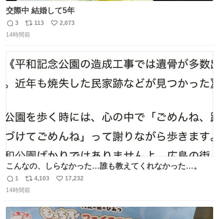
交際中 結婚して5年
3
113
2,073
返
リ
い
14時間前
信
ポ
い
数
ス
ね
ト
数
数
こんなの、しらなかった…誰も教えてくれなかった…。
1
4,103
17,232
返
リ
い
14時間前
信
ポ
い
数
ス
ね
ト
数