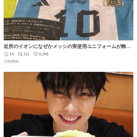
近所のイオンになぜかメッシの実使用ユニフォームが飾っ
てあっておもろい
14
111
6,366
返
リ
い
15時間前
信
ポ
い
数
ス
ね
ト
数
数