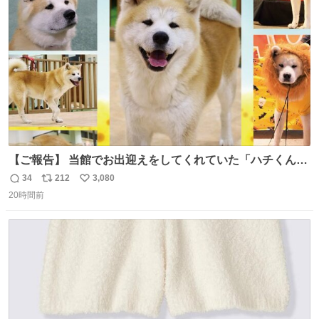
ト
数
数
【ご報告】 当館でお出迎えをしてくれていた「ハチくん」
が8月1日に 虹の橋を渡りました🌈 たくさんの幸せを運
34
212
3,080
返
リ
い
び、たくさんのおやつを食べて、たくさん愛されたハチく
20時間前
信
ポ
い
んありがとう ハチくん大好きだよ 秋田犬の里 スタッフ一
数
ス
ね
同より 愛を込めて #秋田犬の里 #akitainu #akita #ハチくん
ト
数
数
大好き