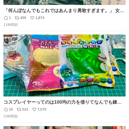
「何んぼなんでもこれではあんまり勇敢すぎます。」 女性
の立ち振る舞い指南コーナーで、大股を「下品」や「はし
1
450
1,874
返
リ
い
たない」という言葉を使わず「勇敢すぎます」と洒落っ気
11時間前
信
ポ
い
たっぷりにたしなめる当時の言葉選びよ 勇敢すぎます、使
数
ス
ね
っていきたい… （昭和4年婦人倶楽部新年号より）
ト
数
数
コスプレイヤーってのは100均の力を借りてなんでも錬成
できるんですよねビフォーアフター
10
522
7,570
返
リ
い
23時間前
信
ポ
い
数
ス
ね