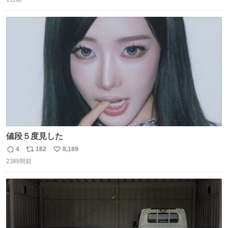
信
ポ
い
9️⃣ROOKIES-卒業- 🔟世界の中心で、愛をさけぶ … 44位 ほ
数
ス
ね
どなく、お別れです←🆕 … 60位 キングダム 魂の決戦←🆕
ト
数
数
値段５度見した
4
182
8,189
返
リ
い
23時間前
信
ポ
い
数
ス
ね
ト
数
数