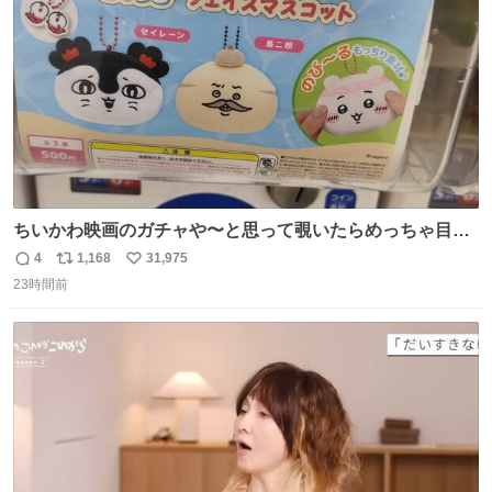
数
ちいかわ映画のガチャや〜と思って覗いたらめっちゃ目合
って気まずい
4
1,168
31,975
返
リ
い
23時間前
信
ポ
い
数
ス
ね
ト
数
数