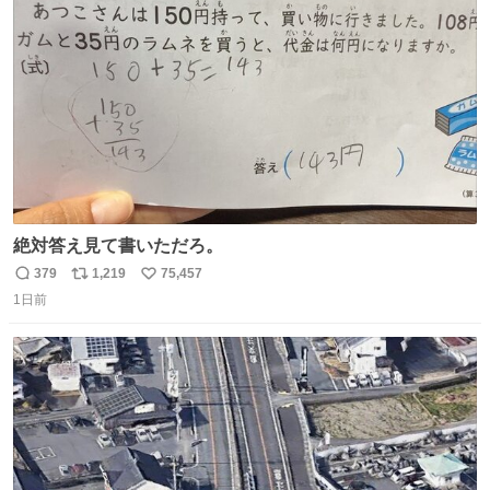
ト
数
数
絶対答え見て書いただろ。
379
1,219
75,457
返
リ
い
1日前
信
ポ
い
数
ス
ね
ト
数
数