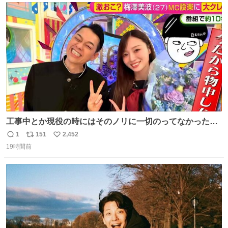
ト
数
数
工事中とか現役の時にはそのノリに一切のってなかった1
番の「設楽の女」が卒業して頭角を現しはじめてて大好き
1
151
2,452
返
リ
い
🥲🥲 設楽さんの返しも良い🥲 #梅澤美波
19時間前
信
ポ
い
数
ス
ね
ト
数
数