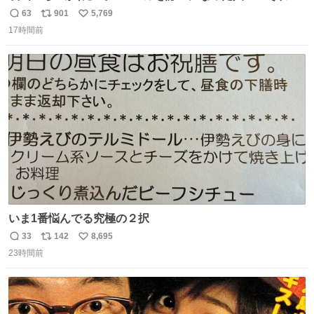
も愛される理由と可能性 kai-you.net/article/96186 『映画
63
901
5,769
返
リ
い
ちいかわ 人魚の島のひみつ』を3回観て、原作も追ってい
17時間前
信
ポ
い
る筆者が、モモンガの名誉回復を試みようとする記事で
数
ス
ね
す。ちいかわ初心者向けです🖊
ト
数
数
いま1番悩んでる究極の２択
33
142
8,695
返
リ
い
23時間前
信
ポ
い
数
ス
ね
ト
数
数