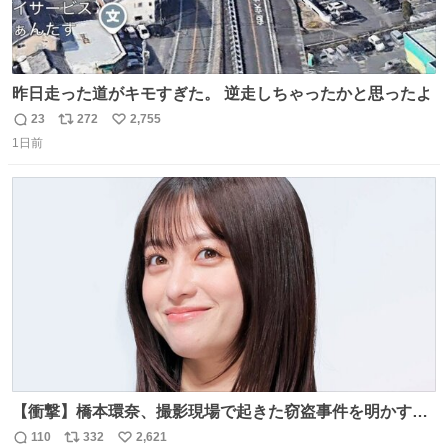
昨日走った道がキモすぎた。 逆走しちゃったかと思ったよ
23
272
2,755
返
リ
い
1日前
信
ポ
い
数
ス
ね
ト
数
数
【衝撃】橋本環奈、撮影現場で起きた窃盗事件を明かす
「警察が来てました」 news.livedoor.com/article/detail…
110
332
2,621
返
リ
い