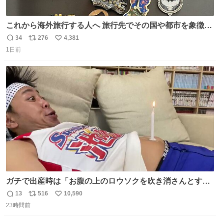
これから海外旅行する人へ 旅行先でその国や都市を象徴す
る マグネットを買って欲しい。 僕は交換留学してた1年間
34
276
4,381
返
リ
い
で20カ国回ったけど、旅行先で必ずマグネットを買い、今
1日前
信
ポ
い
は家の冷蔵庫に貼ってる。 交換留学が終わって1年経つけ
数
ス
ね
どそれぞれのマグネットを見る度に旅の思い出が鮮明によ
ト
数
数
みがえります。
ガチで出産時は「お腹の上のロウソクを吹き消さんとする
サンシャイン池崎」だったし、お産後の股裂け状態でのト
13
516
10,590
返
リ
い
イレは「とにかく明るい安村の体勢」が1番楽
23時間前
信
ポ
い
数
ス
ね