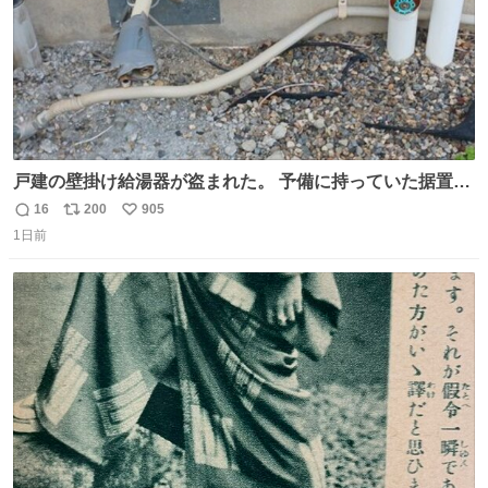
戸建の壁掛け給湯器が盗まれた。 予備に持っていた据置給
湯器があったのでガスやさんに設置してもらった。 工事費
16
200
905
返
リ
い
9万円。 痛い出費。 防犯カメラ設置した。 物騒な時代にな
1日前
信
ポ
い
ったな。 昔は給湯器盗むとか聞いたことなかったな。
数
ス
ね
ト
数
数