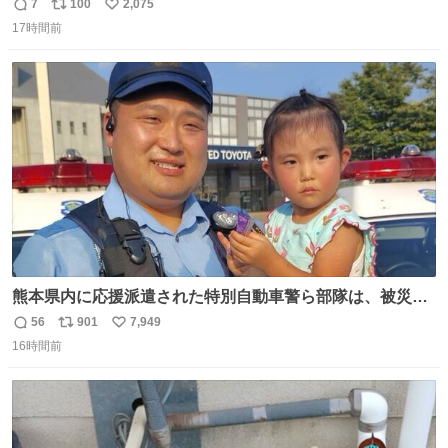
く！
7
100
2,075
返
リ
い
17時間前
信
ポ
い
数
ス
ね
ト
数
数
熊本県内に応援派遣された特別自動車警ら部隊は、被災場
所のみならず、避難所も回りながらパトロールを行ってい
56
901
7,949
返
リ
い
ます。写真は、京都府警察の特別自動車警ら部隊が、上益
16時間前
信
ポ
い
城郡御船町内で避難している方々と交流している様子で
数
ス
ね
す。 #令和８年熊本地震 #京都府警察
ト
数
数