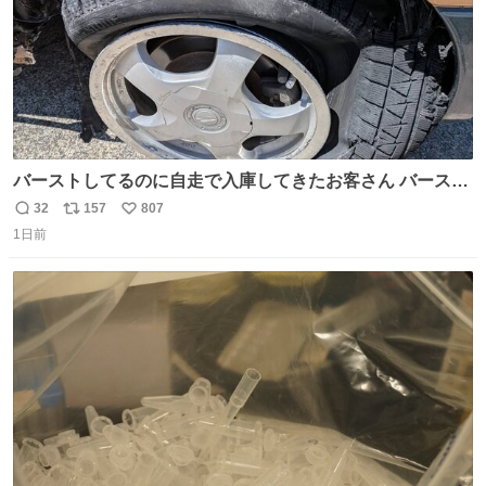
バーストしてるのに自走で入庫してきたお客さん バースト
したならその場で動かないで助け呼んで下さい😰 保険にロ
32
157
807
返
リ
い
ードサービス付いてて金銭負担も無いんですから これで走
1日前
信
ポ
い
ると、壊さなくていい所まで壊しちゃいますから 実際、外
数
ス
ね
装ダメージ、ABSセンサ断線、ブレーキホースも傷入っち
ト
数
数
ゃってます…