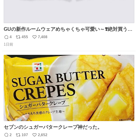
GUの新作ルームウェアめちゃくちゃ可愛い～❣️絶対買うぞ
🪿🤍 9月下旬発売🪄
4
455
7,408
返
リ
い
1日前
信
ポ
い
数
ス
ね
ト
数
数
セブンのシュガーバタークレープ神だった。
2
107
2,652
返
リ
い