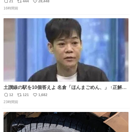
長男
21
444
28,448
返
リ
い
16時間前
信
ポ
い
数
ス
ね
ト
数
数
土讃線の駅を10個答えよ 名倉「ほんまごめん、」 ↑正解
（御免駅）
12
121
1,682
返
リ
い
23時間前
信
ポ
い
数
ス
ね
ト
数
数