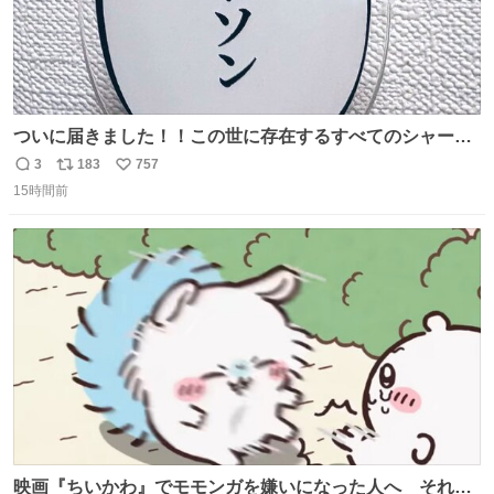
ついに届きました！！この世に存在するすべてのシャーロ
ック・ホームズに「ワトソン」と喋ってもらうためのアク
3
183
757
返
リ
い
スタです！！！
15時間前
信
ポ
い
数
ス
ね
ト
数
数
映画『ちいかわ』でモモンガを嫌いになった人へ それで