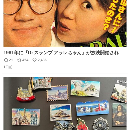
1981年に『Dr.スランプ アラレちゃん』が放映開始された
直後の鳥山明さんと、小山茉美さんです。
21
454
2,436
返
リ
い
1日前
信
ポ
い
数
ス
ね
ト
数
数