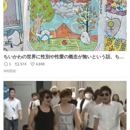
ちいかわの世界に性別や性愛の概念が無いという話、ちい
かわタロットでも恋人・女帝・女教皇あたりは性別を意識
1
574
4,698
返
リ
い
させないように描かれてるんだよね。かなり徹底している
9時間前
信
ポ
い
印象。
数
ス
ね
ト
数
数