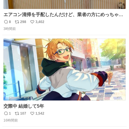
エアコン清掃を手配したんだけど、業者の方にめっちゃ吠
えるから隔離した。これでもう安心だ。
8
298
3,402
返
リ
い
3時間前
信
ポ
い
数
ス
ね
ト
数
数
交際中 結婚して5年
1
107
1,542
返
リ
い
16時間前
信
ポ
い
数
ス
ね