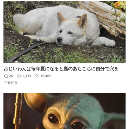
ト
数
数
おじいわんは毎年夏になると庭のあちこちに自分で穴を掘
って涼んでた。 たまにうさぎ氏がちゃっかり中に入る事も
26
1,333
16,482
返
リ
い
あったが、退かさず怒らず保護者のようにただ見ていた。
20時間前
信
ポ
い
数
ス
ね
ト
数
数