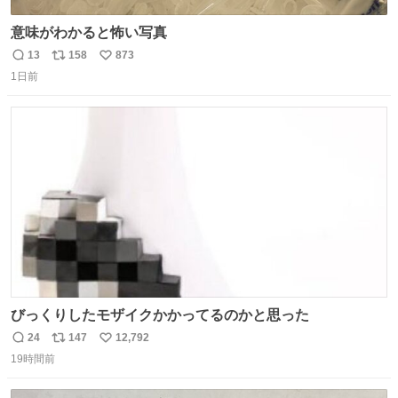
意味がわかると怖い写真
13
158
873
返
リ
い
1日前
信
ポ
い
数
ス
ね
ト
数
数
びっくりしたモザイクかかってるのかと思った
24
147
12,792
返
リ
い
19時間前
信
ポ
い
数
ス
ね