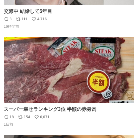
交際中 結婚して5年目
3
111
4,716
返
リ
い
16時間前
信
ポ
い
数
ス
ね
ト
数
数
スーパー幸せランキング3位 半額の赤身肉
18
154
6,071
返
リ
い
1日前
信
ポ
い
数
ス
ね