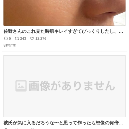
佐野さんのこれ見た時肌キレイすぎてびっくりしたし、や
はりアイドルって体型･肌管理すごすぎる
5
243
12,276
返
リ
い
8時間前
信
ポ
い
数
ス
ね
ト
数
数
彼氏が気に入るだろうな〜と思って作ったら想像の何倍も