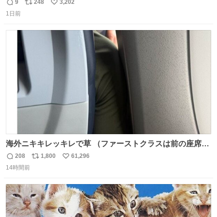
モスクワからの距離名そのままの駅名があるんですね。
9
248
3,202
返
リ
い
1日前
信
ポ
い
数
ス
ね
ト
数
数
海外ニキキレッキレで草 （ファーストクラスは前の座席で
あるため）
208
1,800
61,296
返
リ
い
14時間前
信
ポ
い
数
ス
ね
ト
数
数