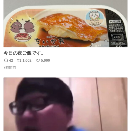
今日の夜ご飯です。
42
1,002
5,660
返
リ
い
7時間前
信
ポ
い
数
ス
ね
ト
数
数