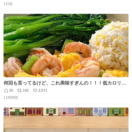
思っておらず大興奮しております かっこよすぎる 指を差し
1日前
信
ポ
い
伸べると乗ってきてくれたのでひとまず一緒に帰宅しまし
数
ス
ね
たが、飛ばないということは弱っていらっしゃるのでしょ
ト
数
数
うか…素敵すぎる
何回も言ってるけど、これ美味すぎんの！！！低カロリー
で満足感エグいから一生食べてる😭
25
192
2,571
返
リ
い
11時間前
信
ポ
い
数
ス
ね
ト
数
数