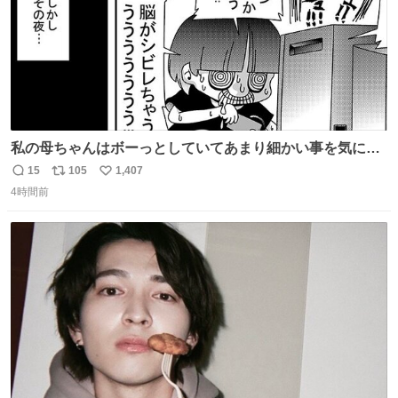
私の母ちゃんはボーっとしていてあまり細かい事を気にし
ません。優秀な人の多い現代の価値観から見ると、あまり
15
105
1,407
返
リ
い
優秀な母親ではないかもしれません。でも、だからこそ、
4時間前
信
ポ
い
私はそういう母親が大好きです。今も昔もすごくリラック
数
ス
ね
スします。「優秀」と「良い」は別なんですよね。 1/2
ト
数
数