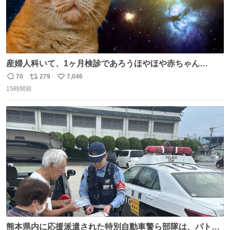
産婦人科いて、1ヶ月検診であろうほやほや赤ちゃん👩‍🍼
と推定2,3歳の女の子👧🏻をワンオペで連れてるママがいる
70
279
7,046
返
リ
い
のだけども 女の子ずっとママの側から離れない…⁉️ 手を繋
15時間前
信
ポ
い
がなくてもうろちょろしないしママが歩いたらピクミンみ
数
ス
ね
たいにﾄﾃﾄﾃついてってるし逃走しないし脱走しないし逃げ
ト
数
数
ないし走ら文字数
熊本県内に応援派遣された特別自動車警ら部隊は、パトロ