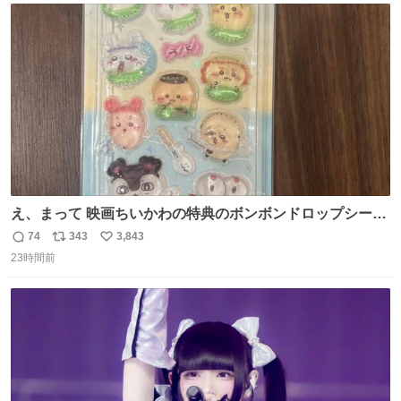
ト
数
数
え、まって 映画ちいかわの特典のボンボンドロップシール
もうメルカリにでてるやん #ちいかわ
74
343
3,843
返
リ
い
23時間前
信
ポ
い
数
ス
ね
ト
数
数