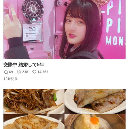
ト
数
数
交際中 結婚して5年
69
238
14,363
返
リ
い
12時間前
信
ポ
い
数
ス
ね
ト
数
数