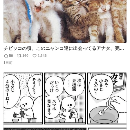
チビッコの頃、このニャンコ達に出会ってるアナタ、完全
なる同世代（笑） #70年代 #80年代 #昭和レトロ
50
160
1,646
返
リ
い
1日前
信
ポ
い
数
ス
ね
ト
数
数