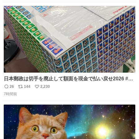
念館にご協力いただき、当時発行されたカラー印刷画集よ
数
ス
ね
り陶板で原寸大に再現し、2014年より展示しています。 #
ト
数
数
大塚国際美術館
日本郵政は切手を廃止して額面を現金で払い戻せ2026 #日
本郵政 @JapanPostHD_PR
26
144
2,230
返
リ
い
7時間前
信
ポ
い
数
ス
ね
ト
数
数