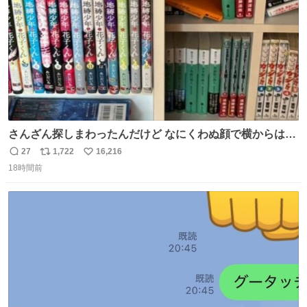
さんざん探しまわったんだけど なにくわぬ顔で横からはえ
てた
27
1,722
16,216
返
リ
い
18時間前
信
ポ
い
数
ス
ね
ト
数
数