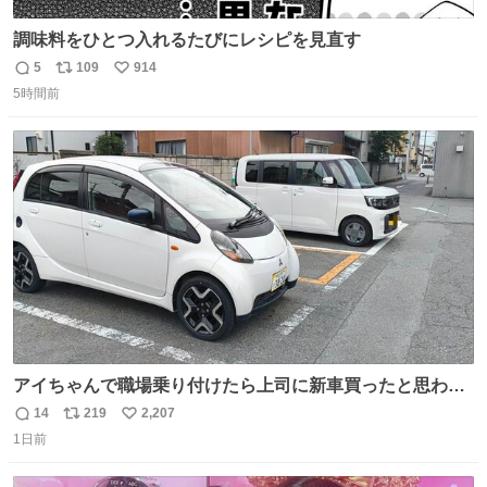
調味料をひとつ入れるたびにレシピを見直す
5
109
914
返
リ
い
5時間前
信
ポ
い
数
ス
ね
ト
数
数
アイちゃんで職場乗り付けたら上司に新車買ったと思われ
たの嬉しすぎる。 20年落ちの車もやりようによっては新車
14
219
2,207
返
リ
い
っぽく見えるってことよ。 令和の車の横に並べても違和感
1日前
信
ポ
い
ない平成18年式です。
数
ス
ね