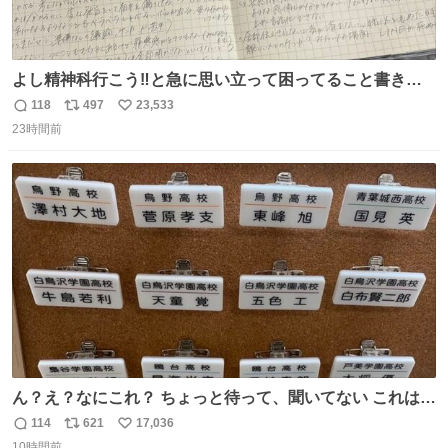
よし精神科行こう‼️と急に思い立って困ってること書き出
してたらペン止まらなくなってすごい勢いで埋まってワロ
118
497
23,533
返
リ
い
タ
23時間前
信
ポ
い
数
ス
ね
ト
数
数
ん？え？なにこれ？ ちょっと待って、聞いてない これは販
売されているのもですか？
114
621
17,036
返
リ
い
10時間前