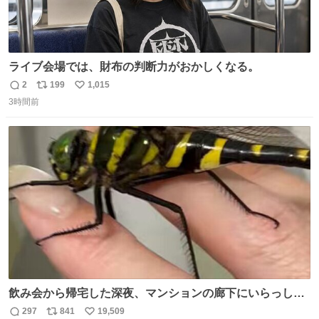
ライブ会場では、財布の判断力がおかしくなる。
2
199
1,015
返
リ
い
3時間前
信
ポ
い
数
ス
ね
ト
数
数
飲み会から帰宅した深夜、マンションの廊下にいらっしゃ
ったオニヤンマ様 まさかこんな都会でお会いできるなんて
297
841
19,509
返
リ
い