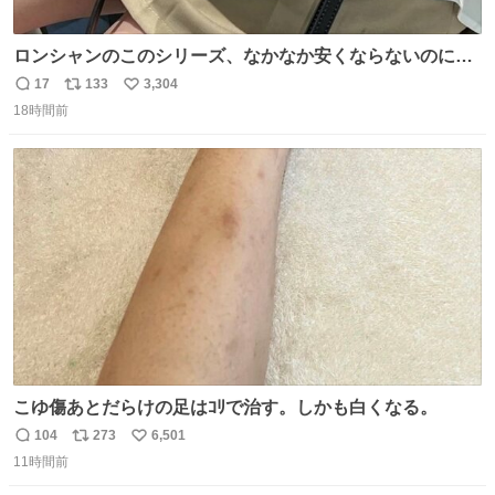
ロンシャンのこのシリーズ、なかなか安くならないのにセ
ール価格になってる🖤✨レザーなのが反則級にかわいい。
17
133
3,304
返
リ
い
持ってるだけでコーデが格上げされる。
18時間前
信
ポ
い
数
ス
ね
ト
数
数
こゆ傷あとだらけの足はｺﾘで治す。しかも白くなる。
104
273
6,501
返
リ
い
11時間前
信
ポ
い
数
ス
ね