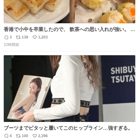
香港で小中を卒業したので、 飲茶への思い入れが強い。 常
に現地の味を探している。 横浜中華街まで行き、店を厳選
3
138
1,203
返
リ
い
すれば流石に出会えるけど、もっと近場で気軽に行ける店
22時間前
信
ポ
い
はないか。 代々木にあった。 多少違うかなというのもあっ
数
ス
ね
たけど、 総合的には満足。
ト
数
数
ブーツまでピタッと履いてこのヒップライン…強すぎる。
4
100
2,396
返
リ
い