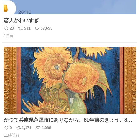
恋人かわいすぎ
23
531
57,655
返
リ
い
1日前
信
ポ
い
数
ス
ね
ト
数
数
かつて兵庫県芦屋市にありながら、81年前のきょう、8月6
日の阪神大空襲の折に残念ながら焼失した、 #ゴッホ の幻
9
1,171
4,088
返
リ
い
の「 #ヒマワリ 」。 当館は、東京都にある武者小路実篤記
11時間前
信
ポ
い