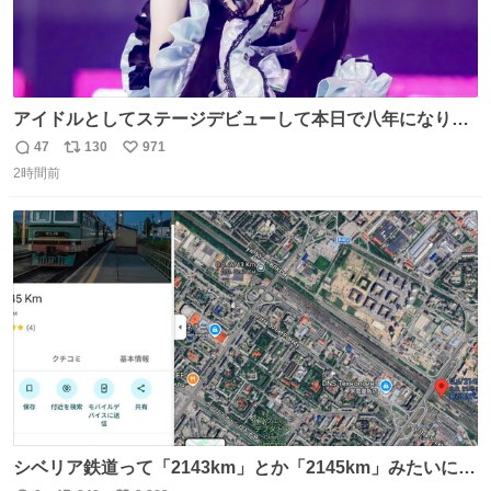
アイドルとしてステージデビューして本日で八年になりま
した。これからもここに居続けられますように❤︎
47
130
971
返
リ
い
2時間前
信
ポ
い
数
ス
ね
ト
数
数
シベリア鉄道って「2143km」とか「2145km」みたいに、