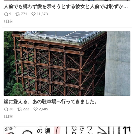
人前でも構わず愛を示そうとする彼女と人前では恥ずかし
いけど彼女を死ぬほど愛している彼氏 同士いませんか✋️
9
771
11,373
返
リ
い
1日前
信
ポ
い
数
ス
ね
ト
数
数
崖に聳える、あの駐車場へ行ってきました。
26
222
2,685
返
リ
い
1日前
信
ポ
い
数
ス
ね
ト
数