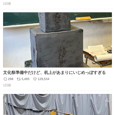
1日前
信
ポ
い
数
ス
ね
ト
数
数
文化祭準備中だけど、机上があまりにいじめっぽすぎる
298
5,495
129,534
返
リ
い
1日前
信
ポ
い
数
ス
ね
ト
数
数