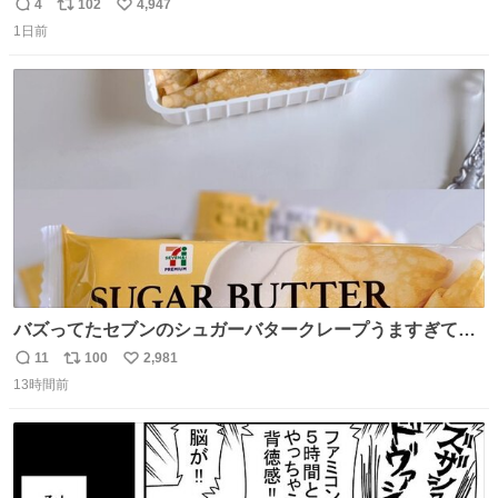
美味しい美味しい言ってくれて嬉しい
4
102
4,947
返
リ
い
1日前
信
ポ
い
数
ス
ね
ト
数
数
バズってたセブンのシュガーバタークレープうますぎて
7NOWで買い溜め🛒💭
11
100
2,981
返
リ
い
13時間前
信
ポ
い
数
ス
ね
ト
数
数