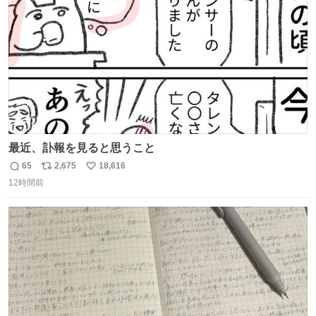
数
最近、訃報を見ると思うこと
65
2,675
18,616
返
リ
い
12時間前
信
ポ
い
数
ス
ね
ト
数
数