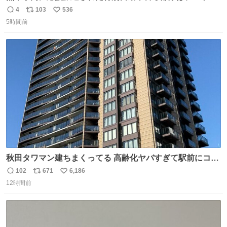
ールを通じて車中泊者への声掛けも行っています。写真
4
103
536
返
リ
い
は、福岡県警察の特別自動車警ら部隊が八代警察署管内の
5時間前
信
ポ
い
車中泊者に対して、熱中症について注意喚起する様子で
数
ス
ね
す。こまめな水分・塩分補給を行ってください。 #令和８
ト
数
数
年熊本地震 #福岡県警察
秋田タワマン建ちまくってる 高齢化ヤバすぎて駅前にコン
パクトシティつくって高齢者を住ませる考えらしい 病院も
102
671
6,186
返
リ
い
全部駅前にある
12時間前
信
ポ
い
数
ス
ね
ト
数
数