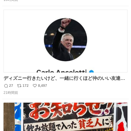
信
ポ
い
数
ス
ね
ト
数
数
ディズニー行きたいけど、一緒に行くほど仲のいい友達が
居ない… ほんでこれ
27
172
8,497
返
リ
い
21時間前
信
ポ
い
数
ス
ね
ト
数
数