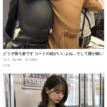
ト
数
数
どうぞ後ろ姿です コートの紐がいいよね…そして腰が細い
2
199
3,843
返
リ
い
1日前
信
ポ
い
数
ス
ね
ト
数
数