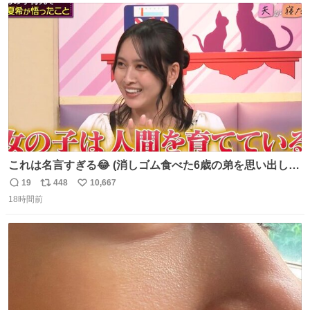
ト
数
数
これは名言すぎる😂 (消しゴム食べた6歳の弟を思い出しな
がら)
19
448
10,667
返
リ
い
18時間前
信
ポ
い
数
ス
ね
ト
数
数