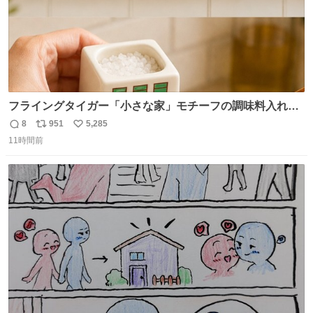
フライングタイガー「小さな家」モチーフの調味料入れ、
並べれば“デンマークの街並み”に ピンク・グリーン・テラ
8
951
5,285
返
リ
い
コッタの全9種 - fashion-press.net/news/149552
11時間前
信
ポ
い
数
ス
ね
ト
数
数