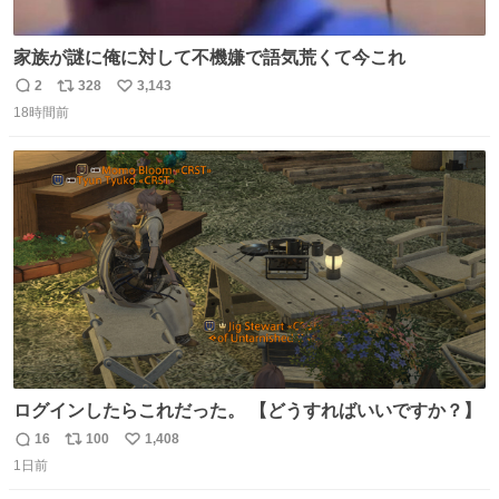
家族が謎に俺に対して不機嫌で語気荒くて今これ
2
328
3,143
返
リ
い
18時間前
信
ポ
い
数
ス
ね
ト
数
数
ログインしたらこれだった。 【どうすればいいですか？】
16
100
1,408
返
リ
い
1日前
信
ポ
い
数
ス
ね