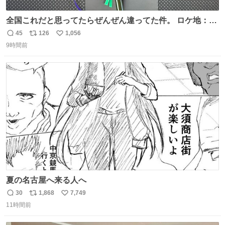
全国これだと思ってたらぜんぜん違ってた件。 ロケ地：広
島
45
126
1,056
返
リ
い
9時間前
信
ポ
い
数
ス
ね
ト
数
数
夏の名古屋へ来る人へ
30
1,868
7,749
返
リ
い
11時間前
信
ポ
い
数
ス
ね