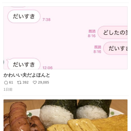
数
ス
ね
ト
数
数
かわいい夫だよほんと
61
392
29,085
返
リ
い
1日前
信
ポ
い
数
ス
ね
ト
数
数