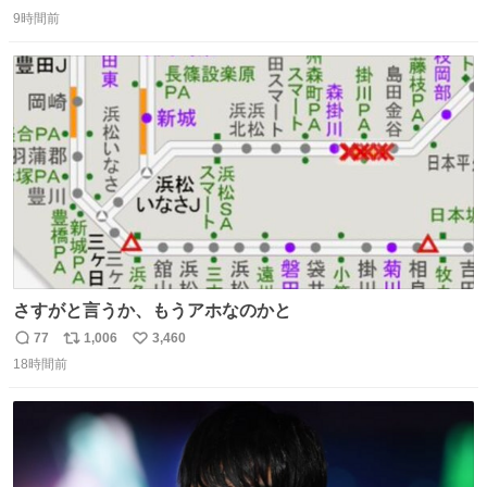
返
リ
い
9時間前
信
ポ
い
数
ス
ね
ト
数
数
さすがと言うか、もうアホなのかと
77
1,006
3,460
返
リ
い
18時間前
信
ポ
い
数
ス
ね
ト
数
数