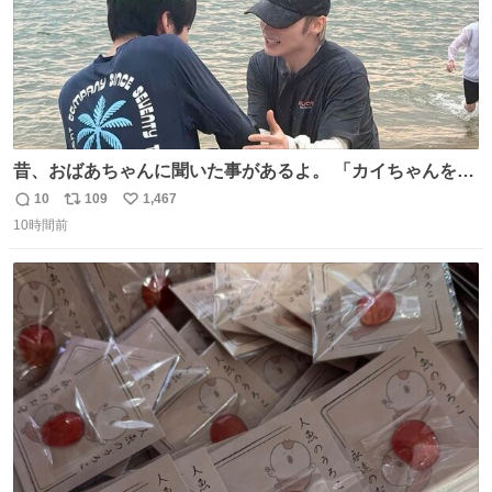
昔、おばあちゃんに聞いた事があるよ。 「カイちゃんをい
じめると、アイツが海から上がって来るぞ。」って。
10
109
1,467
返
リ
い
10時間前
信
ポ
い
数
ス
ね
ト
数
数