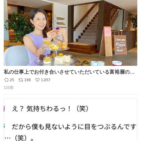
ト
数
数
私の仕事上でお付き合いさせていただいている富裕層の社
長さん達は、こんな事しない。 こんな自慢は一切しない
25
198
1,057
返
リ
い
し、なんなら表に出てこない。 自分に自信がない半端モン
1日前
信
ポ
い
はブランドで自分を飾りキラキラ自慢をする。 #折田楓
数
ス
ね
#merchu
ト
数
数