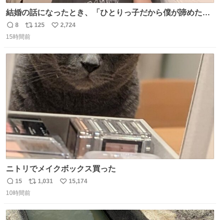
結婚の話になったとき、「ひとりっ子だから僕が諦めた瞬
間に一族が潰える」「死ぬとき1人とか嫌」だから結婚願
8
125
2,724
返
リ
い
望は"ある"って答えたものの、結局「（結婚は）向いてね
15時間前
信
ポ
い
ぇのかもしれない」で締める北山くん、きっといろいろ考
数
ス
ね
えて言葉を選んで、まるく収めてくれたんだなと思った
ト
数
数
ニトリでメイクボックス買った
15
1,031
15,174
返
リ
い
10時間前
信
ポ
い
数
ス
ね
ト
数