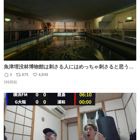
数
魚津埋没林博物館は刺さる人にはめっちゃ刺さると思う施
設 無人になった時の雰囲気が凄まじかった
3
675
4,930
返
リ
い
5時間前
信
ポ
い
数
ス
ね
ト
数
数