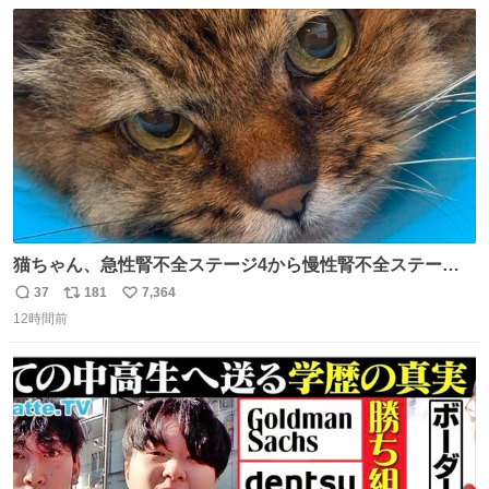
数
ス
ね
ト
数
数
猫ちゃん、急性腎不全ステージ4から慢性腎不全ステージ2
になりました😭点滴も週一で大丈夫になった… このままだ
37
181
7,364
返
リ
い
と2、3日持たないって言われたのが嘘みたい…本当に嬉し
12時間前
信
ポ
い
い😭😭😭頑張ってくれてありがとう😭😭😭 嬉しくて帰り
数
ス
ね
道泣きながら歩いてたら向こうから来た人にすごい顔され
ト
数
数
た🫠