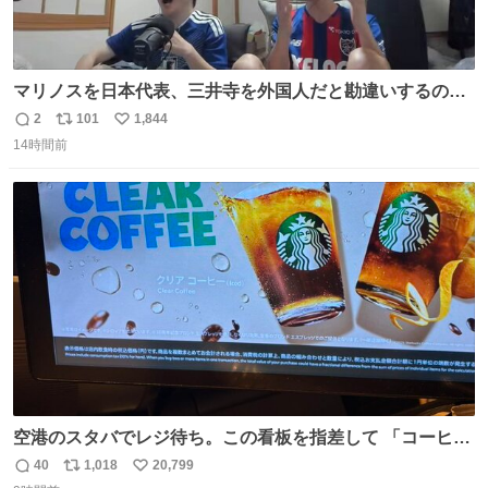
マリノスを日本代表、三井寺を外国人だと勘違いするのお
もろくて爽
2
101
1,844
返
リ
い
14時間前
信
ポ
い
数
ス
ね
ト
数
数
空港のスタバでレジ待ち。この看板を指差して 「コーヒー
苦手な人コーヒー飲まないよ！」て叫び続けてる子供いて
40
1,018
20,799
返
リ
い