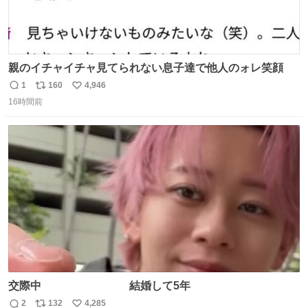
親のイチャイチャ見てられない息子達で他人のォレ笑顔
1
160
4,946
返
リ
い
16時間前
信
ポ
い
数
ス
ね
ト
数
数
交際中 結婚して5年
2
132
4,285