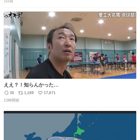
たダンスであることに新鮮に驚く。3人のあげた足の向き
1日前
信
ポ
い
や角度とか本当に細かな部分まできっちりと揃っていてそ
数
ス
ね
こから積み重ねてきた努力や練習量が見て取れる…
ト
数
数
ええ？！知らんかった…
30
1,189
17,671
返
リ
い
15時間前
信
ポ
い
数
ス
ね
ト
数
数