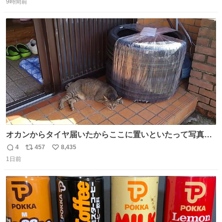
吹き出しそうwお母さんお疲れ様です。
9時間前
信
ポ
い
数
ス
ね
ト
数
数
オカンからタイヤ届いたからここに置いといたって写真送
られてきたけど明らかに猫が邪魔くさそうな顔してて草
4
457
8,435
返
リ
い
1日前
信
ポ
い
数
ス
ね
ト
数
数