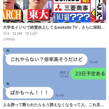
大学名イジりで絶賛炎上してるwakatte TV，さらに深刻な
問題はこっちでは？ ・都内の特定企業に入るのを極度に推
6
109
1,127
返
リ
い
奨し，それ以外の地域で堅実に生きるのを周縁化する ・恋
10時間前
信
ポ
い
愛にかまけ，「陽キャラ」として振る舞うのを極端に中心
数
ス
ね
化する ・院生が研究環境を求め他大学に移るのを批判する
ト
数
数
過去例↓
人を誘って断られたらもう誘えなくなるって人、これ見て