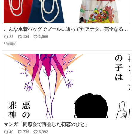
こんな水着バッグでプールに通ってたアナタ、完全なる同
世代（笑） #70年代 #80年代 #昭和レトロ
22
129
2,569
返
リ
い
6時間前
信
ポ
い
数
ス
ね
ト
数
数
マンガ「同窓会で再会した初恋のひと」
40
736
6,392