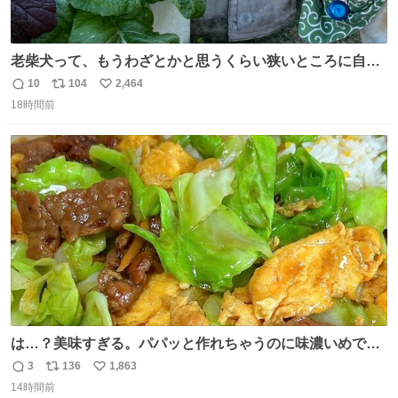
老柴犬って、もうわざとかと思うくらい狭いところに自ら
はまりにいくじゃないですか？ 今朝ガーデニングしてる飼
10
104
2,464
返
リ
い
い主の間にはまってきて、最高に可愛かった♥️
18時間前
信
ポ
い
数
ス
ね
ト
数
数
は…？美味すぎる。パパッと作れちゃうのに味濃いめで満
足感エグいの天才だろ🥹
3
136
1,863
返
リ
い
14時間前
信
ポ
い