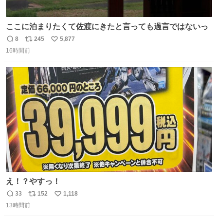
ここに泊まりたくて佐渡にきたと言っても過言ではないっ
8
245
5,877
返
リ
い
16時間前
信
ポ
い
数
ス
ね
ト
数
数
え！？やすっ！
33
152
1,118
返
リ
い
13時間前
信
ポ
い