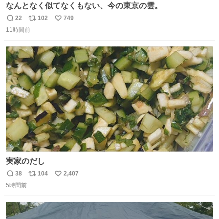
なんとなく似てなくもない、今の東京の雲。
22
102
749
返
リ
い
11時間前
信
ポ
い
数
ス
ね
ト
数
数
実家のだし
38
104
2,407
返
リ
い
5時間前
信
ポ
い
数
ス
ね
ト
数