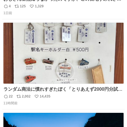
（日向坂46）はマリサポだったのですね。 カメラ目線でに
4
125
1,329
返
リ
い
っこりしていただいたので撮影したものの、全然誰だか知
1日前
信
ポ
い
りませんでした。 マリサポらしいのでこれからは名前覚え
数
ス
ね
ます！！
ト
数
数
ランダム商法に慣れすぎたぼく「とりあえず2000円分試し
てみるか…」 駅員さん「どれが欲しいの？」 ぼく「えっ
22
2,002
14,435
返
リ
い
良いんですか？」 駅員さん「何が…？？」 やっぱランダム
11時間前
信
ポ
い
って悪い文化だ
数
ス
ね
わ！！！！！！！！！！！！！！！！！！！！
ト
数
数