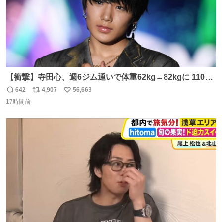
【衝撃】寺田心、週6ジム通いで体重62kg→82kgに 110kg
のベンチプレス持ち上げる姿披露
642
4,907
56,663
返
リ
い
news.livedoor.com/article/detail… 元々自重のみだった
17時間前
信
ポ
い
が、更に筋肉を大きくするためジム通いを開始。筋肉増量
数
ス
ね
のためおにぎり10個、ゼリー飲料3～4本、パスタと毎日4
ト
数
数
千kcalオーバーの食事を摂取し、増量したという。