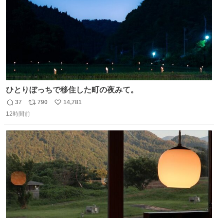
ひとりぼっちで移住した町の夜みて。
37
790
14,781
返
リ
い
12時間前
信
ポ
い
数
ス
ね
ト
数
数