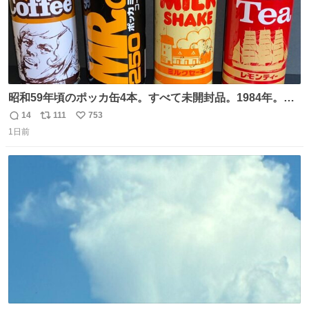
昭和59年頃のポッカ缶4本。すべて未開封品。1984年。P
マーク。昭和レトロ！
14
111
753
返
リ
い
1日前
信
ポ
い
数
ス
ね
ト
数
数