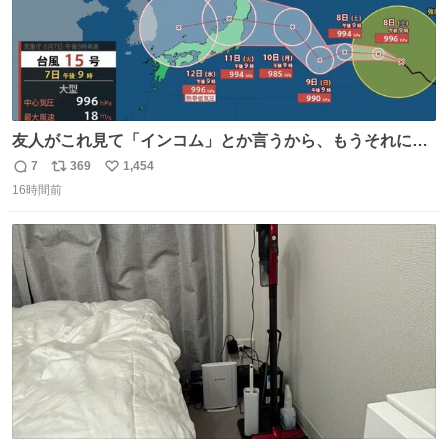
友人がこれ見て「インコム」とか言うから、もうそれにし
か見えなくなっちゃった。
7
369
1,454
返
リ
い
16時間前
信
ポ
い
数
ス
ね
ト
数
数