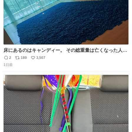
床にあるのはキャンディー。 その総重量は亡くなった人と
同等の重さだそうです。 鑑賞者は一つ持ち帰れますが、亡
2
189
3,507
返
リ
い
くなった人の一部を持ち帰っているような感覚になりまし
1日前
信
ポ
い
た。 勇気を出して口に入れたら、ハッカ味😳✨ #ポーラ美
数
ス
ね
術館
ト
数
数