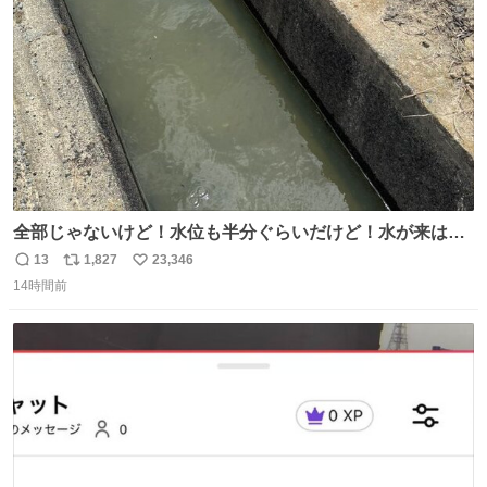
数
全部じゃないけど！水位も半分ぐらいだけど！水が来はじ
めたよ！！！ 作業してくれた方々ありがとーーー
13
1,827
23,346
返
リ
い
ー！！！！！！！！！！！！！！！！！！！！！！！！！
14時間前
信
ポ
い
！
数
ス
ね
ト
数
数