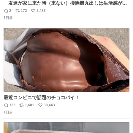
←友達が家に来た時（来ない）掃除機丸出しは生活感が出
てかっこ悪いなぁ →せや
2
172
2,483
返
リ
い
1日前
信
ポ
い
数
ス
ね
ト
数
数
最近コンビニで話題のチョコパイ！
323
1,601
30,443
返
リ
い
1日前
信
ポ
い
数
ス
ね
ト
数
数