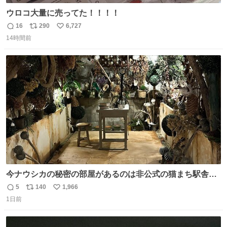
ウロコ大量に売ってた！！！！
16
290
6,727
返
リ
い
14時間前
信
ポ
い
数
ス
ね
ト
数
数
今ナウシカの秘密の部屋があるのは非公式の猫まち駅舎だ
けだもんね。本物が欲しいね
5
140
1,966
返
リ
い
1日前
信
ポ
い
数
ス
ね
ト
数