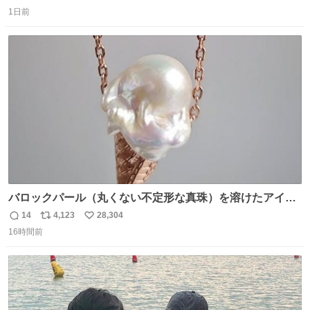
返
リ
い
1日前
信
ポ
い
数
ス
ね
ト
数
数
バロックパール（丸くない不定形な真珠）を溶けたアイス
や飴玉、雲、アヒルに見立ててジュエリーデザイナー、
14
4,123
28,304
返
リ
い
Ben Choi 蔡俊文さんの作品。
16時間前
信
ポ
い
instagram.com/bcjoaillerie/
数
ス
ね
ト
数
数