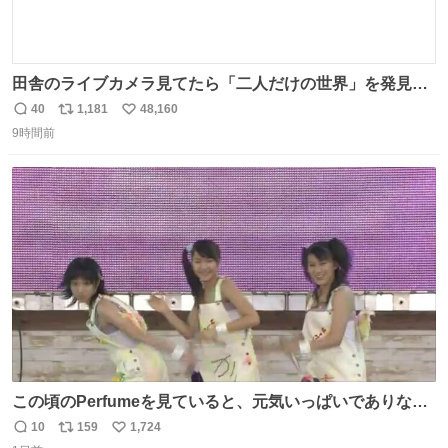
田舎のライブカメラ見てたら「二人だけの世界」を発見し
た
40
1,181
48,160
返
リ
い
9時間前
信
ポ
い
数
ス
ね
ト
数
数
この頃のPerfumeを見ていると、元気いっぱいでありなが
ら決して感情に任せすぎることなく、しっかりと制御され
10
159
1,724
返
リ
い