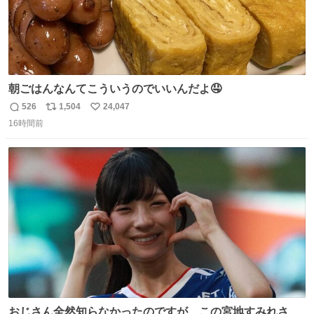
朝ごはんなんてこういうのでいいんだよ🤤
526
1,504
24,047
返
リ
い
16時間前
信
ポ
い
数
ス
ね
ト
数
数
おじさん全然知らなかったのですが、この宮地すみれさん