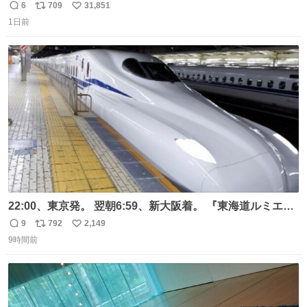
元気出してほしい
6
709
31,851
返
リ
い
1日前
信
ポ
い
数
ス
ね
ト
数
数
22:00、東京発。 翌朝6:59、新大阪着。 『東海道ルミエー
ルエクスプレス』が今夜、初運行！ 岐阜羽島駅で夜を越す
9
792
2,149
返
リ
い
東海道新幹線。寝台列車じゃないのに、朝まで新幹線とい
9時間前
信
ポ
い
う、なんだか特別体験😉 #TRAINTRIP #東海道ルミエール
数
ス
ね
エクスプレス
ト
数
数