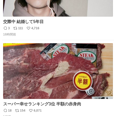
交際中 結婚して5年目
3
111
4,716
返
リ
い
16時間前
信
ポ
い
数
ス
ね
ト
数
数
スーパー幸せランキング3位 半額の赤身肉
18
154
6,071
返
リ
い