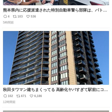
熊本県内に応援派遣された特別自動車警ら部隊は、パトロ
ールを通じて車中泊者への声掛けも行っています。写真
4
103
536
返
リ
い
は、福岡県警察の特別自動車警ら部隊が八代警察署管内の
5時間前
信
ポ
い
車中泊者に対して、熱中症について注意喚起する様子で
数
ス
ね
す。こまめな水分・塩分補給を行ってください。 #令和８
ト
数
数
年熊本地震 #福岡県警察
秋田タワマン建ちまくってる 高齢化ヤバすぎて駅前にコン
パクトシティつくって高齢者を住ませる考えらしい 病院も
102
671
6,186
返
リ
い
全部駅前にある
12時間前
信
ポ
い
数
ス
ね