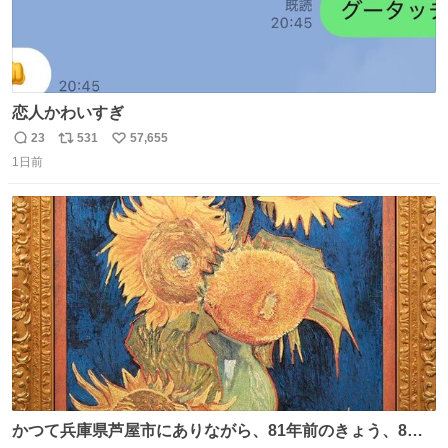
恋人かわいすぎ
23
531
57,655
返
リ
い
1日前
信
ポ
い
数
ス
ね
ト
数
数
かつて兵庫県芦屋市にありながら、81年前のきょう、8月6