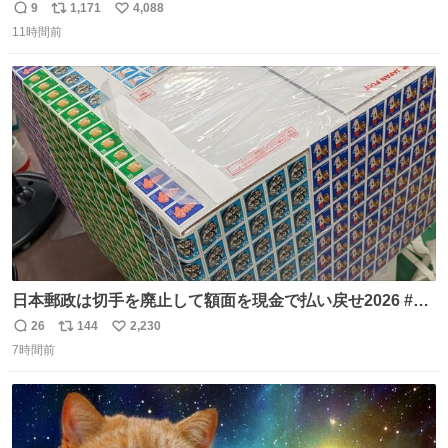
日の阪神大空襲の折に残念ながら焼失した、 #ゴッホ の幻
9
1,171
4,088
返
リ
い
の「 #ヒマワリ 」。 当館は、東京都にある武者小路実篤記
11時間前
信
ポ
い
念館にご協力いただき、当時発行されたカラー印刷画集よ
数
ス
ね
り陶板で原寸大に再現し、2014年より展示しています。 #
ト
数
数
大塚国際美術館
日本郵政は切手を廃止して額面を現金で払い戻せ2026 #日
本郵政 @JapanPostHD_PR
26
144
2,230
返
リ
い
7時間前
信
ポ
い
数
ス
ね
ト
数
数