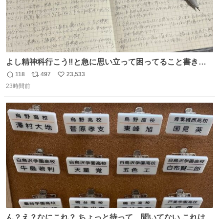
よし精神科行こう‼️と急に思い立って困ってること書き出
してたらペン止まらなくなってすごい勢いで埋まってワロ
118
497
23,533
返
リ
い
タ
23時間前
信
ポ
い
数
ス
ね
ト
数
数
ん？え？なにこれ？ ちょっと待って、聞いてない これは販