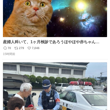
産婦人科いて、1ヶ月検診であろうほやほや赤ちゃん👩‍🍼
と推定2,3歳の女の子👧🏻をワンオペで連れてるママがいる
70
279
7,046
返
リ
い
のだけども 女の子ずっとママの側から離れない…⁉️ 手を繋
15時間前
信
ポ
い
がなくてもうろちょろしないしママが歩いたらピクミンみ
数
ス
ね
たいにﾄﾃﾄﾃついてってるし逃走しないし脱走しないし逃げ
ト
数
数
ないし走ら文字数