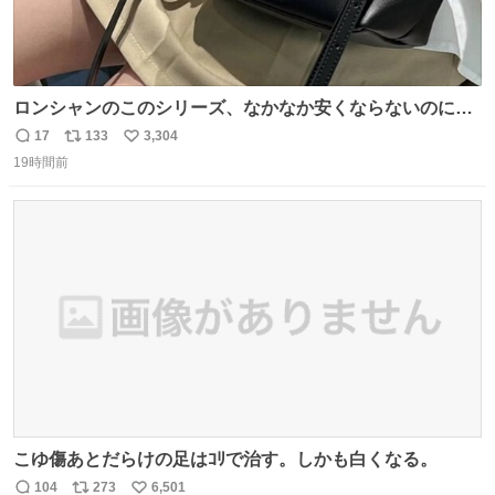
ロンシャンのこのシリーズ、なかなか安くならないのにセ
ール価格になってる🖤✨レザーなのが反則級にかわいい。
17
133
3,304
返
リ
い
持ってるだけでコーデが格上げされる。
19時間前
信
ポ
い
数
ス
ね
ト
数
数
こゆ傷あとだらけの足はｺﾘで治す。しかも白くなる。
104
273
6,501