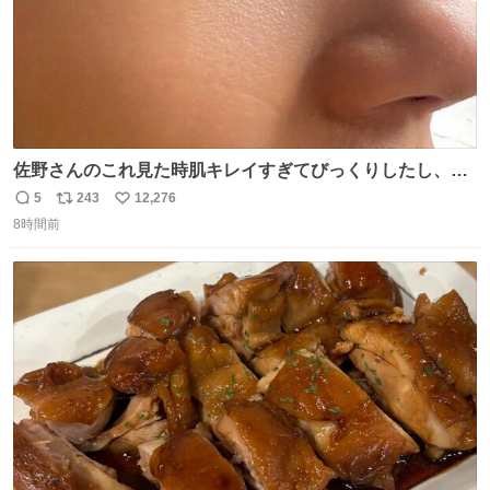
佐野さんのこれ見た時肌キレイすぎてびっくりしたし、や
はりアイドルって体型･肌管理すごすぎる
5
243
12,276
返
リ
い
8時間前
信
ポ
い
数
ス
ね
ト
数
数