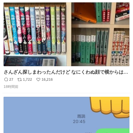
数
ス
ね
ト
数
数
さんざん探しまわったんだけど なにくわぬ顔で横からはえ
てた
27
1,722
16,216
返
リ
い
18時間前
信
ポ
い
数
ス
ね
ト
数
数