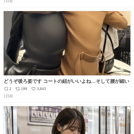
1日前
信
ポ
い
数
ス
ね
ト
数
数
どうぞ後ろ姿です コートの紐がいいよね…そして腰が細い
2
199
3,843
返
リ
い
1日前
信
ポ
い
数
ス
ね
ト
数
数