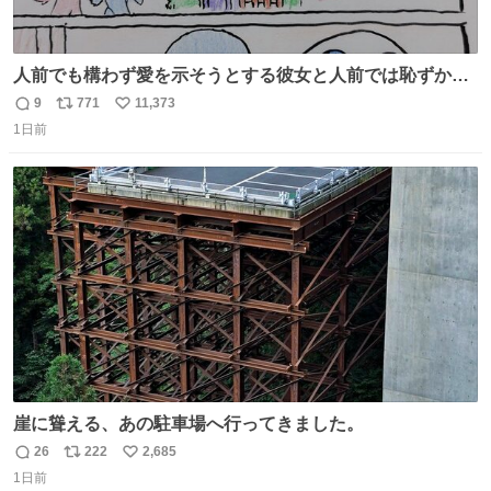
人前でも構わず愛を示そうとする彼女と人前では恥ずかし
いけど彼女を死ぬほど愛している彼氏 同士いませんか✋️
9
771
11,373
返
リ
い
1日前
信
ポ
い
数
ス
ね
ト
数
数
崖に聳える、あの駐車場へ行ってきました。
26
222
2,685
返
リ
い
1日前
信
ポ
い