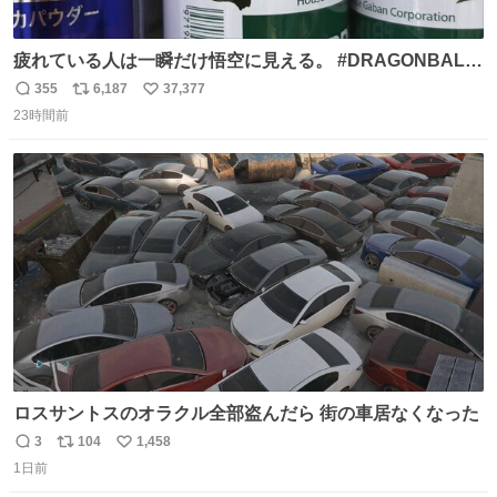
疲れている人は一瞬だけ悟空に見える。 #DRAGONBALL
#ドラゴンボール
355
6,187
37,377
返
リ
い
23時間前
信
ポ
い
数
ス
ね
ト
数
数
ロスサントスのオラクル全部盗んだら 街の車居なくなった
3
104
1,458
返
リ
い
1日前
信
ポ
い