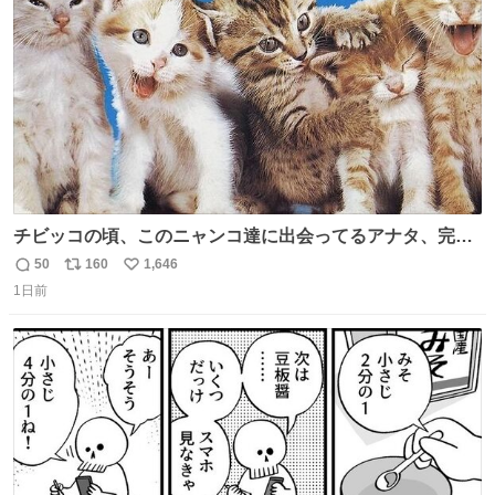
数
チビッコの頃、このニャンコ達に出会ってるアナタ、完全
なる同世代（笑） #70年代 #80年代 #昭和レトロ
50
160
1,646
返
リ
い
1日前
信
ポ
い
数
ス
ね
ト
数
数