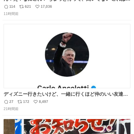
売されているのもですか？
114
621
17,036
返
リ
い
11時間前
信
ポ
い
数
ス
ね
ト
数
数
ディズニー行きたいけど、一緒に行くほど仲のいい友達が
居ない… ほんでこれ
27
172
8,497
返
リ
い
21時間前
信
ポ
い
数
ス
ね
ト
数
数