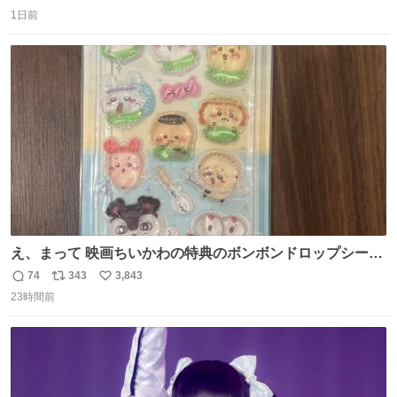
返
リ
い
1日前
信
ポ
い
数
ス
ね
ト
数
数
え、まって 映画ちいかわの特典のボンボンドロップシール
もうメルカリにでてるやん #ちいかわ
74
343
3,843
返
リ
い
23時間前
信
ポ
い
数
ス
ね
ト
数
数