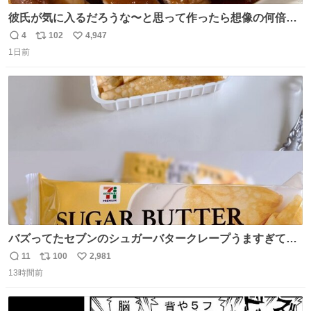
彼氏が気に入るだろうな〜と思って作ったら想像の何倍も
美味しい美味しい言ってくれて嬉しい
4
102
4,947
返
リ
い
1日前
信
ポ
い
数
ス
ね
ト
数
数
バズってたセブンのシュガーバタークレープうますぎて
7NOWで買い溜め🛒💭
11
100
2,981
返
リ
い
13時間前
信
ポ
い
数
ス
ね
ト
数