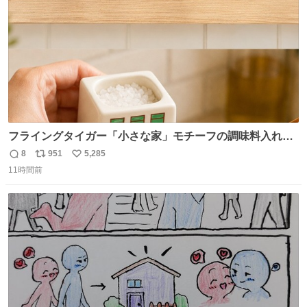
フライングタイガー「小さな家」モチーフの調味料入れ、
並べれば“デンマークの街並み”に ピンク・グリーン・テラ
8
951
5,285
返
リ
い
コッタの全9種 - fashion-press.net/news/149552
11時間前
信
ポ
い
数
ス
ね
ト
数
数