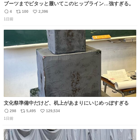
ブーツまでピタッと履いてこのヒップライン…強すぎる。
4
100
2,396
返
リ
い
1日前
信
ポ
い
数
ス
ね
ト
数
数
文化祭準備中だけど、机上があまりにいじめっぽすぎる
298
5,495
129,534
返
リ
い
1日前
信
ポ
い
数
ス
ね
ト
数