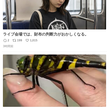
ライブ会場では、財布の判断力がおかしくなる。
2
199
1,015
返
リ
い
3時間前
信
ポ
い
数
ス
ね
ト
数
数