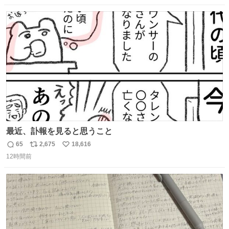
数
ス
ね
ト
数
数
最近、訃報を見ると思うこと
65
2,675
18,616
返
リ
い
12時間前
信
ポ
い
数
ス
ね
ト
数
数