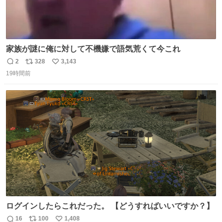
家族が謎に俺に対して不機嫌で語気荒くて今これ
2
328
3,143
返
リ
い
19時間前
信
ポ
い
数
ス
ね
ト
数
数
ログインしたらこれだった。 【どうすればいいですか？】
16
100
1,408