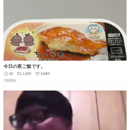
ト
数
数
今日の夜ご飯です。
42
1,002
5,660
返
リ
い
7時間前
信
ポ
い
数
ス
ね
ト
数
数