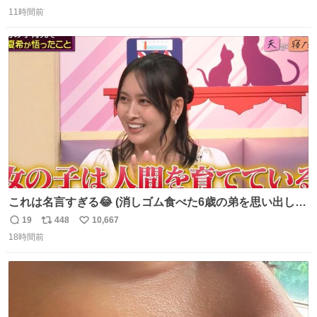
返
リ
い
11時間前
信
ポ
い
数
ス
ね
ト
数
数
これは名言すぎる😂 (消しゴム食べた6歳の弟を思い出しな
がら)
19
448
10,667
返
リ
い
18時間前
信
ポ
い
数
ス
ね
ト
数
数