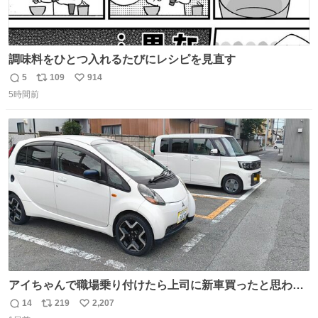
調味料をひとつ入れるたびにレシピを見直す
5
109
914
返
リ
い
5時間前
信
ポ
い
数
ス
ね
ト
数
数
アイちゃんで職場乗り付けたら上司に新車買ったと思われ
たの嬉しすぎる。 20年落ちの車もやりようによっては新車
14
219
2,207
返
リ
い