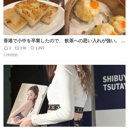
香港で小中を卒業したので、 飲茶への思い入れが強い。 常
に現地の味を探している。 横浜中華街まで行き、店を厳選
3
138
1,203
返
リ
い
すれば流石に出会えるけど、もっと近場で気軽に行ける店
22時間前
信
ポ
い
はないか。 代々木にあった。 多少違うかなというのもあっ
数
ス
ね
たけど、 総合的には満足。
ト
数
数