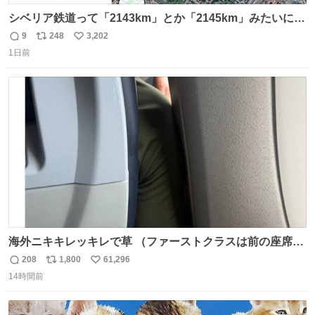
シベリア鉄道って「2143km」とか「2145km」みたいに、
モスクワからの距離名そのままの駅名があるんですね。
9
248
3,202
返
リ
い
1日前
信
ポ
い
数
ス
ね
ト
数
数
海外ニキキレッキレで草 （ファーストクラスは前の座席で
あるため）
208
1,800
61,296
返
リ
い
14時間前
信
ポ
い
数
ス
ね
ト
数