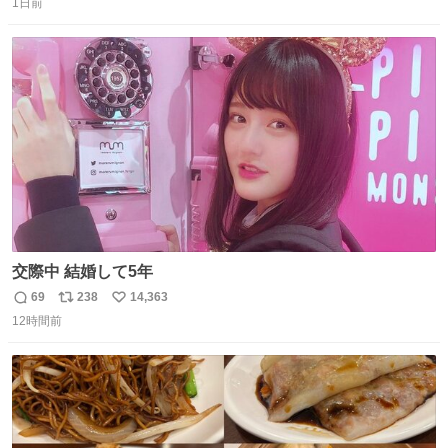
っぽく見えるってことよ。 令和の車の横に並べても違和感
1日前
信
ポ
い
ない平成18年式です。
数
ス
ね
ト
数
数
交際中 結婚して5年
69
238
14,363
返
リ
い
12時間前
信
ポ
い
数
ス
ね
ト
数
数