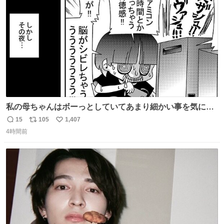
数
私の母ちゃんはボーっとしていてあまり細かい事を気にし
ません。優秀な人の多い現代の価値観から見ると、あまり
15
105
1,407
返
リ
い
優秀な母親ではないかもしれません。でも、だからこそ、
4時間前
信
ポ
い
私はそういう母親が大好きです。今も昔もすごくリラック
数
ス
ね
スします。「優秀」と「良い」は別なんですよね。 1/2
ト
数
数