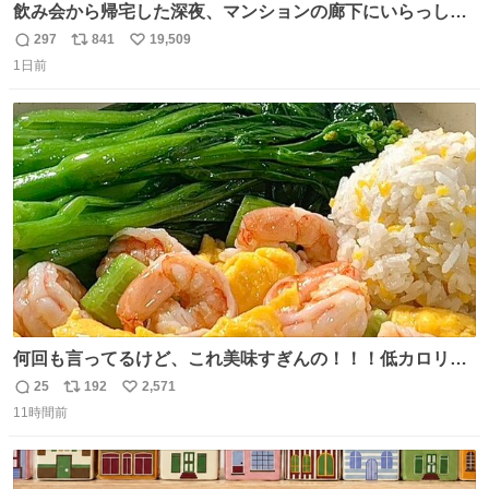
飲み会から帰宅した深夜、マンションの廊下にいらっしゃ
ったオニヤンマ様 まさかこんな都会でお会いできるなんて
297
841
19,509
返
リ
い
思っておらず大興奮しております かっこよすぎる 指を差し
1日前
信
ポ
い
伸べると乗ってきてくれたのでひとまず一緒に帰宅しまし
数
ス
ね
たが、飛ばないということは弱っていらっしゃるのでしょ
ト
数
数
うか…素敵すぎる
何回も言ってるけど、これ美味すぎんの！！！低カロリー
で満足感エグいから一生食べてる😭
25
192
2,571
返
リ
い
11時間前
信
ポ
い
数
ス
ね
ト
数
数