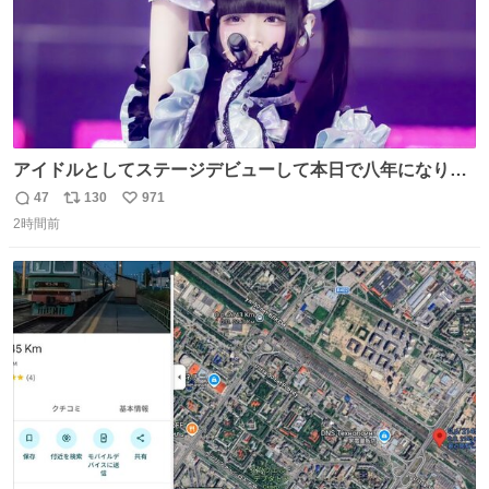
アイドルとしてステージデビューして本日で八年になりま
した。これからもここに居続けられますように❤︎
47
130
971
返
リ
い
2時間前
信
ポ
い
数
ス
ね
ト
数
数