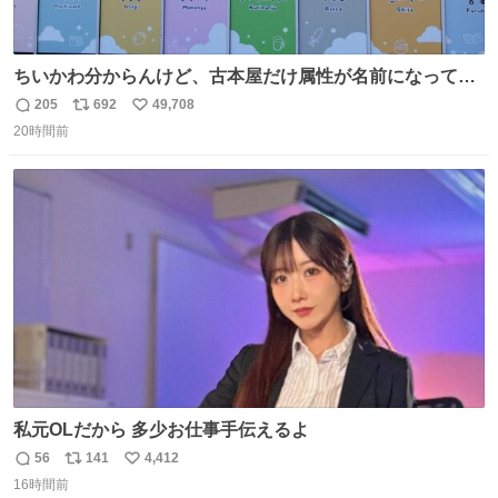
ちいかわ分からんけど、古本屋だけ属性が名前になってる
のはどういうこと？
205
692
49,708
返
リ
い
20時間前
信
ポ
い
数
ス
ね
ト
数
数
私元OLだから 多少お仕事手伝えるよ
56
141
4,412
返
リ
い
16時間前
信
ポ
い