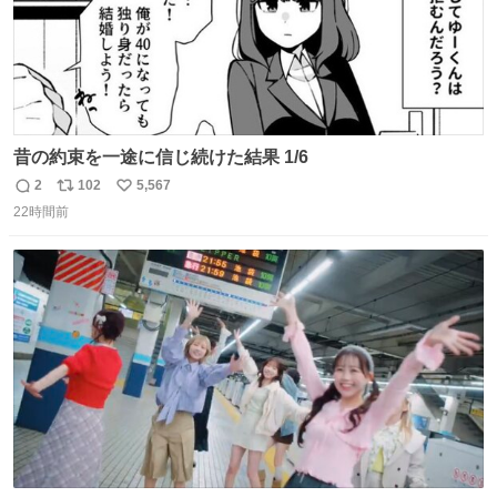
昔の約束を一途に信じ続けた結果 1/6
2
102
5,567
返
リ
い
22時間前
信
ポ
い
数
ス
ね
ト
数
数