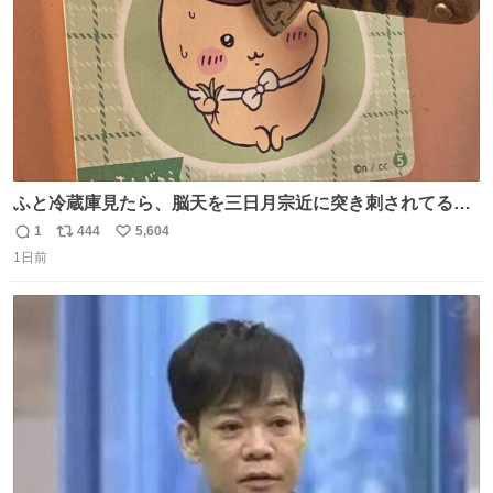
ふと冷蔵庫見たら、脳天を三日月宗近に突き刺されてるく
りまんじゅうパイセンが
1
444
5,604
返
リ
い
1日前
信
ポ
い
数
ス
ね
ト
数
数