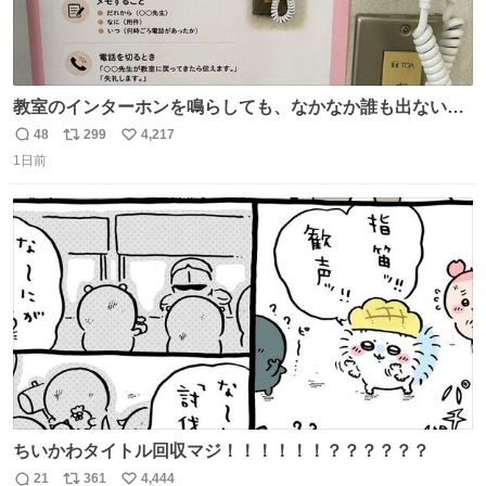
教室のインターホンを鳴らしても、なかなか誰も出ないこ
とがあります…。 もしかすると「電話の出方」に困ってい
48
299
4,217
返
リ
い
るのかもしれません。 そこで「何を話せばいいか」が見え
1日前
信
ポ
い
る手引きを用意して、安心して電話に出られるようにしま
数
ス
ね
す。 インターホンの応対も大切なコミュニケーションの学
ト
数
数
びです。
ちいかわタイトル回収マジ！！！！！！？？？？？？
21
361
4,444