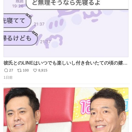
数
彼氏とのLINEはいつでも楽しいし付き合いたての頃の嬉し
かったLINEは無限にあるけど(同棲前は1日で各50通くらい
27
100
8,915
返
リ
い
送りあってたし)最近嬉しかったのはこれ
1日前
信
ポ
い
数
ス
ね
ト
数
数