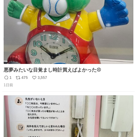
ト
数
数
悪夢みたいな目覚まし時計買えばよかった⚾
1
475
3,557
返
リ
い
1日前
信
ポ
い
数
ス
ね
ト
数
数