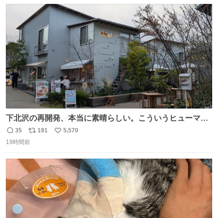
数
ス
ね
ト
数
数
下北沢の再開発、本当に素晴らしい。こういうヒューマン
スケールの開発がいいんだよ。
35
191
5,570
返
リ
い
19時間前
信
ポ
い
数
ス
ね
ト
数
数