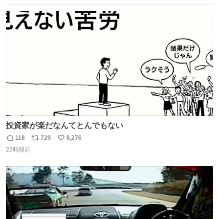
数
ス
ね
ト
数
数
投資家が楽だなんてとんでもない
118
729
8,276
返
リ
い
23時間前
信
ポ
い
数
ス
ね
ト
数
数