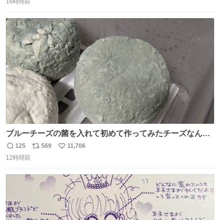
16時間前
信
ポ
い
数
ス
ね
ト
数
数
ブルーチーズの菌を入れて初めて作ってみたチーズなんだ
けど 本能でちょっとヤバいと思っちゃう見た目だな
125
569
11,706
返
リ
い
12時間前
信
ポ
い
数
ス
ね
ト
数
数