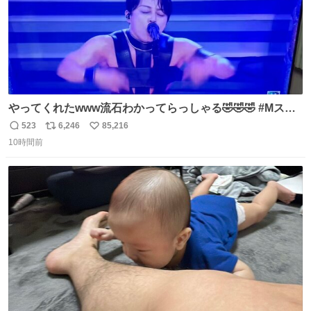
やってくれたwww流石わかってらっしゃる🤣🤣🤣 #Mステ
#西川貴教
523
6,246
85,216
返
リ
い
10時間前
信
ポ
い
数
ス
ね
ト
数
数