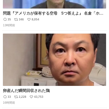
問題『アメリカが保有する空母 5つ答えよ』 名倉「ホン
マごめん、日本」
35
346
8,054
返
リ
い
13時間前
信
ポ
い
数
ス
ね
ト
数
数
卵産んだ瞬間回収された鶏
33
2,228
43,753
返
リ
い
16時間前
信
ポ
い