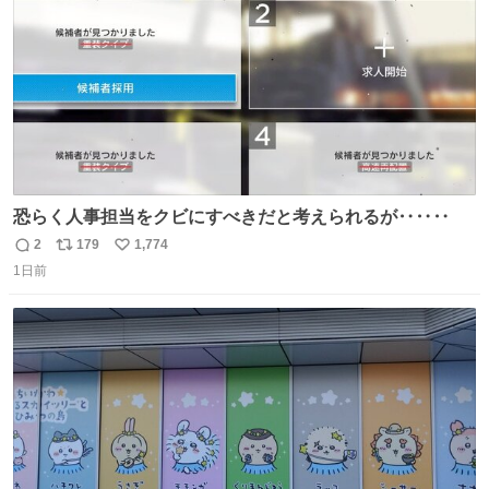
恐らく人事担当をクビにすべきだと考えられるが‥‥‥
2
179
1,774
返
リ
い
1日前
信
ポ
い
数
ス
ね
ト
数
数