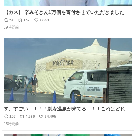
【カス】 辛みそきん1万個を寄付させていただきました
57
152
7,889
返
リ
い
19時間前
信
ポ
い
数
ス
ね
ト
数
数
す、すごい…！！！別府温泉が来てる…！！これはどれぐ
らい待つんだろう…
107
4,686
34,405
返
リ
い
15時間前
信
ポ
い
数
ス
ね