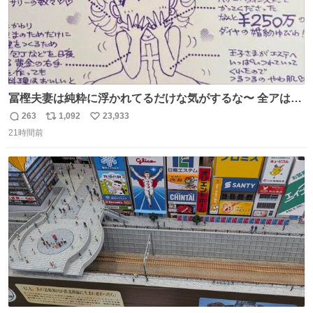
冨樫夫妻は純粋に浮かれてるだけな気がするな〜 全アはこ
こに自分の市場価値的なものを上乗せするので、 すっぴん
263
1,092
23,933
返
リ
い
＆寝起きのボサボサ頭でも「今日も可愛いね」が止まらな
21時間前
信
ポ
い
い。放っておくと永遠に髪撫でてきて作業進まない()
数
ス
ね
156cm40kg、年中日焼け止めとお友達の私より綺麗な手や
ト
数
数
めてもろて とか言う