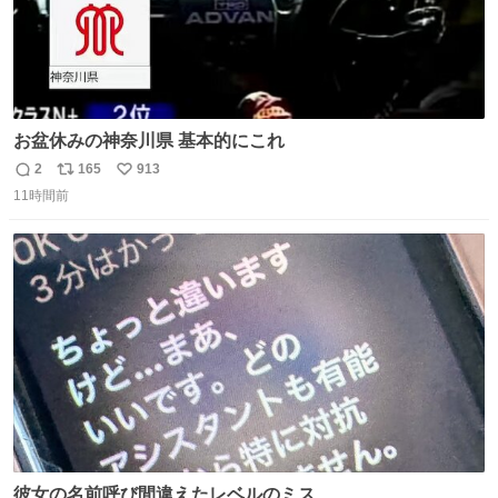
お盆休みの神奈川県 基本的にこれ
2
165
913
返
リ
い
11時間前
信
ポ
い
数
ス
ね
ト
数
数
彼女の名前呼び間違えたレベルのミス