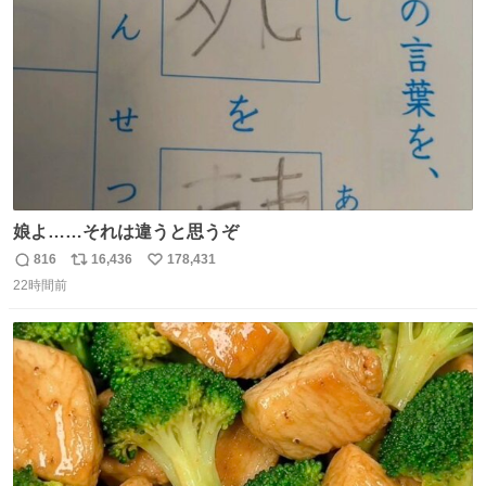
数
娘よ……それは違うと思うぞ
816
16,436
178,431
返
リ
い
22時間前
信
ポ
い
数
ス
ね
ト
数
数