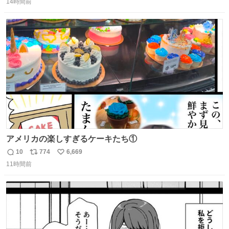
14時間前
信
ポ
い
数
ス
ね
ト
数
数
アメリカの楽しすぎるケーキたち①
10
774
6,669
返
リ
い
11時間前
信
ポ
い
数
ス
ね
ト
数
数