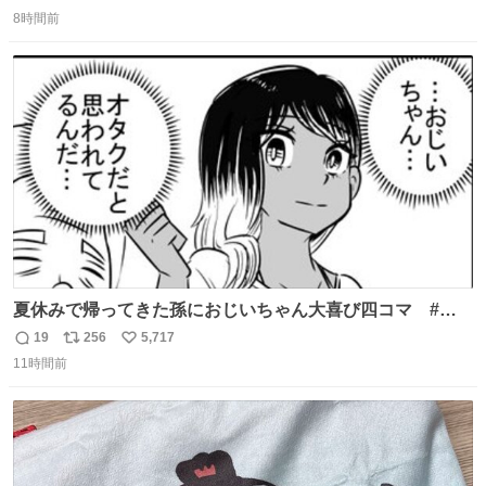
返
リ
い
8時間前
信
ポ
い
数
ス
ね
ト
数
数
夏休みで帰ってきた孫におじいちゃん大喜び四コマ #四
コマ漫画 #Web漫画 #漫画が読めるハッシュタグ
19
256
5,717
返
リ
い
11時間前
信
ポ
い
数
ス
ね
ト
数
数