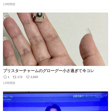
返
リ
い
13時間前
信
ポ
い
数
ス
ね
ト
数
数
ブリスターチャームのグローグー小さ過ぎて今コレ
1
172
2,945
返
リ
い
12時間前
信
ポ
い
数
ス
ね
ト
数
数