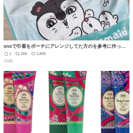
snsで巾着をポーチにアレンジしてた方のを参考に作って
みました🧵 裁縫は得意でないので、ザクザクの目測で縫い
1
268
2,809
返
リ
い
ましたので悪しからず🙏🏻 裏地は人魚のウロコ風な柄にし
1日前
信
ポ
い
てみたらめっちゃ良き☺️ 島二郎とちいかわチャームもお気
数
ス
ね
に入り⭐️
ト
数
数