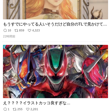
もうすでにやってる人いそうだけど自分のTLで見かけてな
い
10
859
4,323
返
リ
い
22時間前
信
ポ
い
数
ス
ね
ト
数
数
え？？？？イラストカッコ良すぎな
い？？？？？？？？？？？？
1
255
2,201