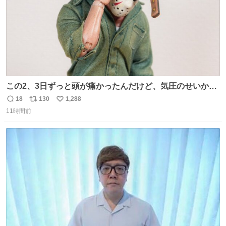
この2、3日ずっと頭が痛かったんだけど、気圧のせいかし
ら…
18
130
1,288
返
リ
い
11時間前
信
ポ
い
数
ス
ね
ト
数
数