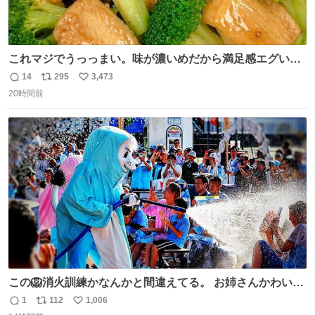
これマジでうっっまい。味が濃いめだから満足感エグいし
1週間で3キロ痩せた😭
14
295
3,473
返
リ
い
20時間前
信
ポ
い
数
ス
ね
ト
数
数
この🦁消火訓練かなんかと間違えてる。 お姉さんかわいそ
うに（笑）
1
112
1,006
返
リ
い