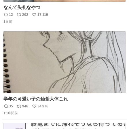
なんて失礼なやつ
12
202
17,119
返
リ
い
1日前
信
ポ
い
数
ス
ね
ト
数
数
学年の可愛い子の触覚大体これ
35
946
34,976
返
リ
い
15時間前
信
ポ
い
数
ス
ね
ト
数