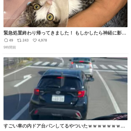
緊急処置終わり帰ってきました！ もしかしたら神経に影響
も出ているのかもと、、その影響で出にくいのもあるかも
49
243
4,978
返
リ
い
との事 内臓エコーもしてみると少し動きが弱いのかもなぁ
9時間前
信
ポ
い
と先生が言っておりました。 明日また病院です！ 帰ってき
数
ス
ね
て弟にぐるぐる言いながら甘えん坊してました☺️
ト
数
数
すごい車の内ドア台パンしてるやついたｗｗｗｗｗｗｗｗ