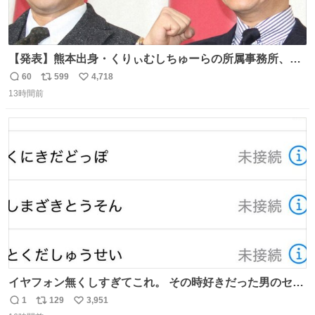
【発表】熊本出身・くりぃむしちゅーらの所属事務所、被
災地に義援金寄付 news.livedoor.com/article/detail… くり
60
599
4,718
返
リ
い
ぃむしちゅーやマツコ、有働由美子らが所属する芸能事務
13時間前
信
ポ
い
所「チャッターボックス」が7日、公式サイトを更新。熊
数
ス
ね
本地震の被災地支援のため義援金を寄付したことを公表し
ト
数
数
た。
イヤフォン無くしすぎてこれ。 その時好きだった男のセコ
ムの名前にしてる
1
129
3,951
返
リ
い