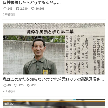
阪神優勝したらどうするんだよ…
145
2,930
36,668
返
リ
い
17時間前
信
ポ
い
数
ス
ね
ト
数
数
私はこのかたを知らないのですが 元ロッテの高沢秀昭さん
現在67才 保育士として活躍✨ 「タウンニュース」より #
49
125
633
返
リ
い
ロッテ #高沢秀昭 さん
20時間前
信
ポ
い
数
ス
ね
ト
数
数