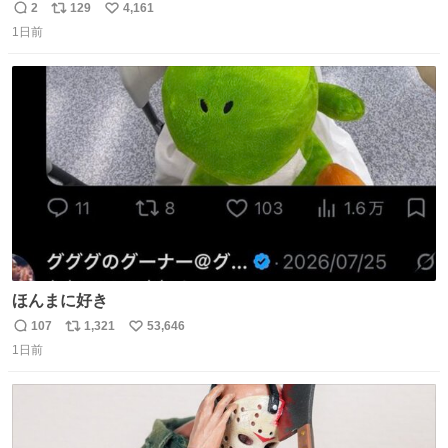
ｗｗｗｗｗｗ
2
129
4,161
返
リ
い
1日前
信
ポ
い
数
ス
ね
ト
数
数
ほんまに好き
107
1,321
53,646
返
リ
い
1日前
信
ポ
い
数
ス
ね
ト
数
数