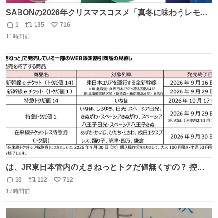
SABONの2026年クリスマスコスメ「真冬に味わうレモン
ティーの香り」限定ボディスクラブ＆バスオイルなど -
1
135
716
返
リ
い
fashion-press.net/news/149659
11時間前
信
ポ
い
数
ス
ね
ト
数
数
は、JR東日本管内のえきねっとトクだ値無くすの？ 控え
めに言ってクソすぎんか？
10
112
712
返
リ
い
17時間前
信
ポ
い
数
ス
ね
ト
数