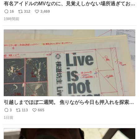
有名アイドルのMVなのに、見覚えしかない場所過ぎておも
ろいな
16
312
3,469
返
リ
い
19時間前
信
ポ
い
数
ス
ね
ト
数
数
引越しまでほぼ二週間。 焦りながら今日も押入れを探索。
もう絶対に要らないんだけど捨てられないものが後から後
3
113
665
返
リ
い
から出てくる。 その代表が版下。 若いデザイナーは見たこ
1日前
信
ポ
い
ともあるまい。
数
ス
ね
ト
数