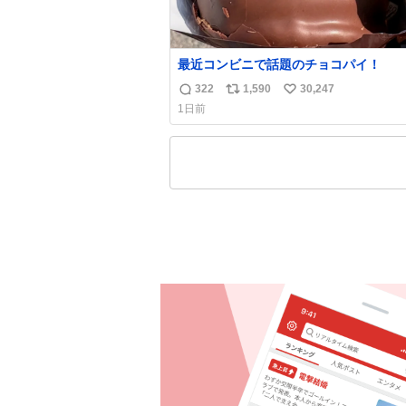
最近コンビニで話題のチョコパイ！
322
1,590
30,247
返
リ
い
1日前
信
ポ
い
数
ス
ね
ト
数
数