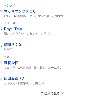
ジャンプ
エンタメ
マッサマンファミリー
FNS
FNS歌謡祭
マッサマンの歌
小池ママ
マッサマン
ボムマジ
マツダマン
ニュース
マッサマンママ
Royal Trap
聴いてください
いれいす
カラオケ
結城さくな
bloom
スポーツ
延長12回
サヨナラ
2試合連続
勝ち越し
ホームラン
山田五郎さん
五郎さん
門前仲町
山田五郎
20位まで見る