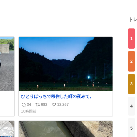
ト
1
2
3
ひとりぼっちで移住した町の夜みて。
34
682
12,267
4
返
リ
い
10時間前
信
ポ
い
数
ス
ね
ト
数
5
数