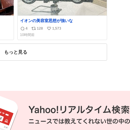
イオンの美容室思想が強いな
4
128
1,573
返
リ
い
10時間前
信
ポ
い
数
ス
ね
ト
数
もっと見る
数