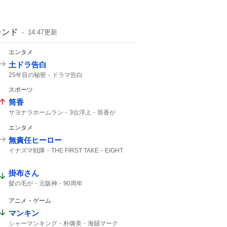
レンド
14:47
更新
エンタメ
土ドラ告白
25年目の秘密
ドラマ告白
スポーツ
筒香
サヨナラホームラン
3位浮上
筒香が
筒香選手
筒香嘉智
Aクラス
エンタメ
サヨナラ勝ち
馬場皐輔
ベイスターズ
サヨナラ
筒香キャプテン
筒香優勝
10号
無責任ヒーロー
47分
ハマスタ
DeNA
延長戦
イナズマ戦隊
THE FIRST TAKE
EIGHT
FIRST TAKE
SUPER EIGHT
掛布さん
髪の毛が
元阪神
90周年
アニメ・ゲーム
マンキン
シャーマンキング
朴璐美
海賊マーク