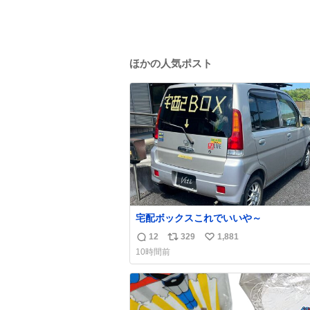
ほかの人気ポスト
宅配ボックスこれでいいや～
12
329
1,881
返
リ
い
10時間前
信
ポ
い
数
ス
ね
ト
数
数