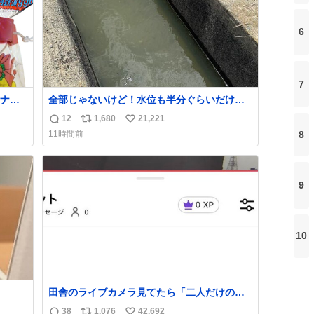
6
7
ナ
全部じゃないけど！水位も半分ぐらいだけ
80年
ど！水が来はじめたよ！！！ 作業してくれた
12
1,680
21,221
返
リ
い
方々ありがとーーー
8
11時間前
ー！！！！！！！！！！！！！！！！！！！
信
ポ
い
！！！！！！！
数
ス
ね
ト
数
数
9
10
田舎のライブカメラ見てたら「二人だけの世
界」を発見した
38
1,076
42,692