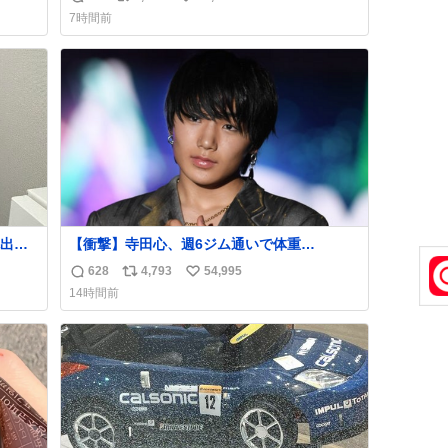
返
リ
い
7時間前
信
ポ
い
数
ス
ね
ト
数
数
出し
【衝撃】寺田心、週6ジム通いで体重
62kg→82kgに 110kgのベンチプレス持ち上
628
4,793
54,995
返
リ
い
げる姿披露
14時間前
news.livedoor.com/article/detail… 元々自重
信
ポ
い
のみだったが、更に筋肉を大きくするためジ
数
ス
ね
ム通いを開始。筋肉増量のためおにぎり10
ト
数
個、ゼリー飲料3～4本、パスタと毎日4千kcal
数
オーバーの食事を摂取し、増量したという。