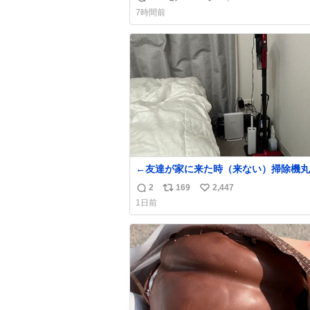
返
リ
い
7時間前
信
ポ
い
数
ス
ね
ト
数
数
←友達が家に来た時（来ない）掃除機丸
は生活感が出てかっこ悪いなぁ →せや
2
169
2,447
返
リ
い
1日前
信
ポ
い
数
ス
ね
ト
数
数