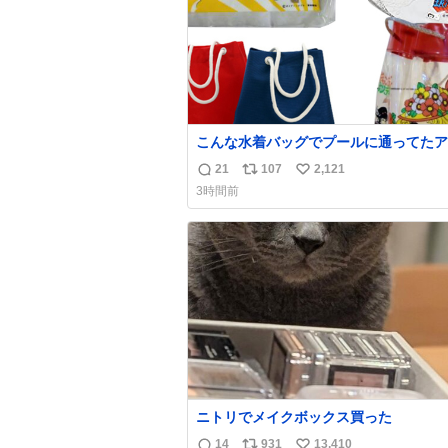
こんな水着バッグでプールに通ってたア
タ、完全なる同世代（笑） #70年代 #
21
107
2,121
返
リ
い
代 #昭和レトロ
3時間前
信
ポ
い
数
ス
ね
ト
数
数
ニトリでメイクボックス買った
14
931
13,410