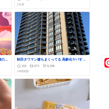
返
リ
い
嬉しい
1日前
信
ポ
い
数
ス
ね
ト
数
数
歳の弟
秋田タワマン建ちまくってる 高齢化ヤバすぎ
て駅前にコンパクトシティつくって高齢者を
102
671
6,186
返
リ
い
住ませる考えらしい 病院も全部駅前にある
14時間前
信
ポ
い
数
ス
ね
ト
数
数