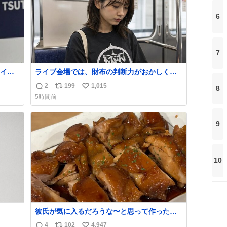
6
7
イ
ライブ会場では、財布の判断力がおかしくな
る。
2
199
1,015
8
返
リ
い
5時間前
信
ポ
い
数
ス
ね
ト
数
9
数
10
彼氏が気に入るだろうな〜と思って作ったら
想像の何倍も美味しい美味しい言ってくれて
4
102
4,947