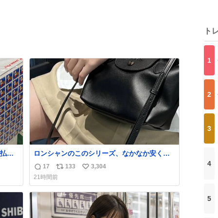
ト
1
2
3
払い
ロンシャンのこのシリーズ、なかなか安くな
PR
らないのにセール価格になってる🖤✨レザー
4
17
133
3,304
返
リ
い
なのが反則級にかわいい。持ってるだけでコ
21時間前
ーデが格上げされる。
信
ポ
い
数
ス
ね
5
ト
数
数