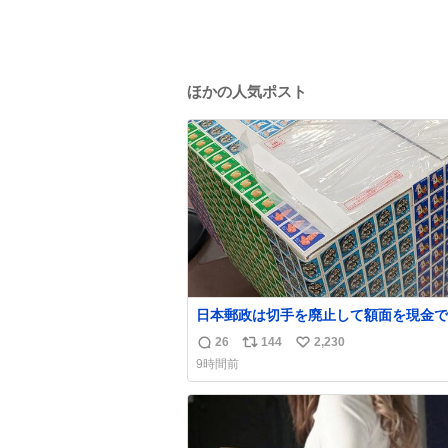
ほかの人気ポスト
日本郵政は切手を廃止して額面を現金で
戻せ2026 #日本郵政 @JapanPostHD_
26
144
2,230
返
リ
い
9時間前
信
ポ
い
数
ス
ね
ト
数
数