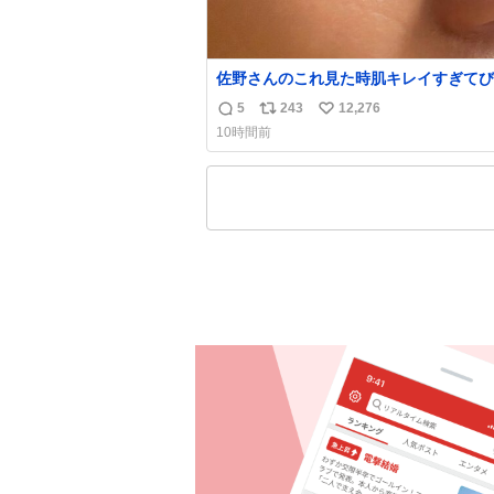
佐野さんのこれ見た時肌キレイすぎてび
りしたし、やはりアイドルって体型･肌
5
243
12,276
返
リ
い
ごすぎる
10時間前
信
ポ
い
数
ス
ね
ト
数
数