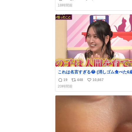
返
リ
い
18時間前
信
ポ
い
数
ス
ね
ト
数
数
これは名言すぎる😂 (消しゴム食べた6
を思い出しながら)
19
448
10,667
返
リ
い
20時間前
信
ポ
い
数
ス
ね
ト
数
数