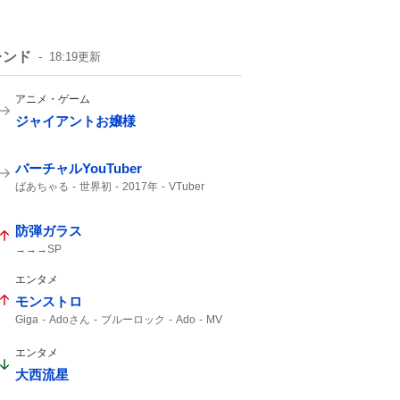
レンド
18:19
更新
アニメ・ゲーム
ジャイアントお嬢様
バーチャルYouTuber
ばあちゃる
世界初
2017年
VTuber
デビュー
防弾ガラス
→→→SP
エンタメ
モンストロ
Giga
Adoさん
ブルーロック
Ado
MV
エンタメ
大西流星