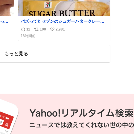
っく
バズってたセブンのシュガーバタークレープ
管理す
うますぎて7NOWで買い溜め🛒💭
11
100
2,981
返
リ
い
16時間前
信
ポ
い
数
ス
ね
ト
数
もっと見る
数