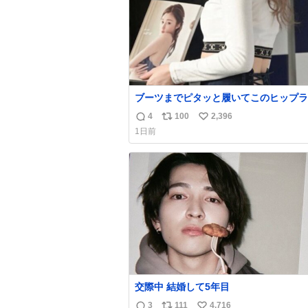
ブーツまでピタッと履いてこのヒップラ
ン…強すぎる。
4
100
2,396
返
リ
い
1日前
信
ポ
い
数
ス
ね
ト
数
数
交際中 結婚して5年目
3
111
4,716