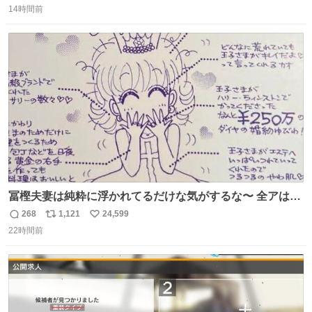
14時間前
信
ポ
い
数
ス
ね
ト
数
数
冨樫夫妻は純粋に浮かれてるだけな気がするな〜 全アはこ
こに自分の市場価値的なものを上乗せするので、 すっぴん
268
1,121
24,599
返
リ
い
＆寝起きのボサボサ頭でも「今日も可愛いね」が止まらな
22時間前
信
ポ
い
い。放っておくと永遠に髪撫でてきて作業進まない()
数
ス
ね
156cm40kg、年中日焼け止めとお友達の私より綺麗な手や
ト
数
数
めてもろて とか言う