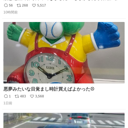
も出ているのかもと、、その影響で出にくいのもあるかも
56
268
5,517
返
リ
い
との事 内臓エコーもしてみると少し動きが弱いのかもなぁ
10時間前
信
ポ
い
と先生が言っておりました。 明日また病院です！ 帰ってき
数
ス
ね
て弟にぐるぐる言いながら甘えん坊してました☺️
ト
数
数
悪夢みたいな目覚まし時計買えばよかった⚾
1
483
3,568
返
リ
い
1日前
信
ポ
い
数
ス
ね
ト
数
数