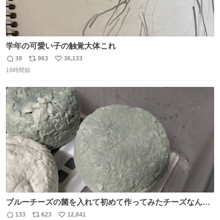
学年の可愛い子の触覚大体これ
39
963
36,133
返
リ
い
16時間前
信
ポ
い
数
ス
ね
ト
数
数
ブルーチーズの菌を入れて初めて作ってみたチーズなんだ
けど 本能でちょっとヤバいと思っちゃう見た目だな
133
623
12,841
返
リ
い