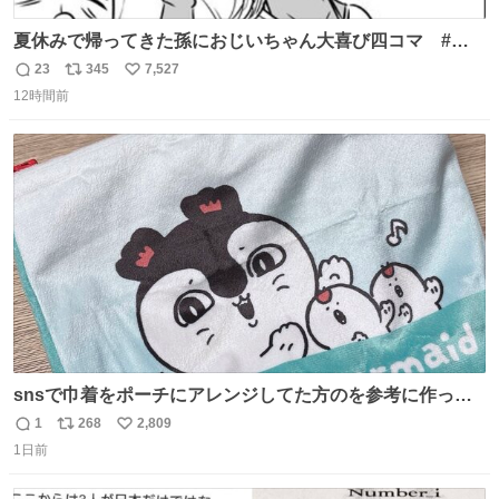
夏休みで帰ってきた孫におじいちゃん大喜び四コマ #四
コマ漫画 #Web漫画 #漫画が読めるハッシュタグ
23
345
7,527
返
リ
い
12時間前
信
ポ
い
数
ス
ね
ト
数
数
snsで巾着をポーチにアレンジしてた方のを参考に作って
みました🧵 裁縫は得意でないので、ザクザクの目測で縫い
1
268
2,809
返
リ
い
ましたので悪しからず🙏🏻 裏地は人魚のウロコ風な柄にし
1日前
信
ポ
い
てみたらめっちゃ良き☺️ 島二郎とちいかわチャームもお気
数
ス
ね