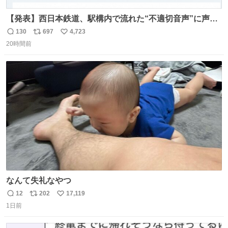
【発表】西日本鉄道、駅構内で流れた“不適切音声”に声明
「被害届も検討」 news.livedoor.com/article/detail… 4日
130
697
4,723
返
リ
い
に西鉄福岡（天神）駅および薬院駅で発生した駅構内放送
20時間前
信
ポ
い
事案について声明を公表した。「第三者によって駅構内放
数
ス
ね
送設備に外部から不正に音声が流された可能性も含めて確
ト
数
数
認を実施」と説明した。
なんて失礼なやつ
12
202
17,119
返
リ
い
1日前
信
ポ
い
数
ス
ね