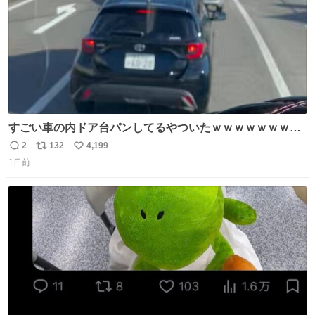
すごい車の内ドア台パンしてるやついたｗｗｗｗｗｗｗｗ
ｗｗｗｗｗｗ
2
132
4,199
返
リ
い
1日前
信
ポ
い
数
ス
ね
ト
数
数