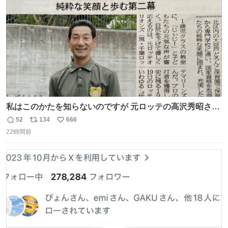
数
私はこのかたを知らないのですが 元ロッテの高沢秀昭さん
現在67才 保育士として活躍✨ 「タウンニュース」より #
52
134
666
返
リ
い
ロッテ #高沢秀昭 さん
22時間前
信
ポ
い
数
ス
ね
ト
数
数