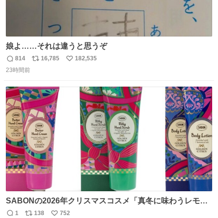
娘よ……それは違うと思うぞ
814
16,785
182,535
返
リ
い
23時間前
信
ポ
い
数
ス
ね
ト
数
数
SABONの2026年クリスマスコスメ「真冬に味わうレモン
ティーの香り」限定ボディスクラブ＆バスオイルなど -
1
138
752
返
リ
い