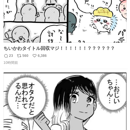
ちいかわタイトル回収マジ！！！！！！？？？？？？
23
560
6,386
返
リ
い
10時間前
信
ポ
い
数
ス
ね
ト
数
数