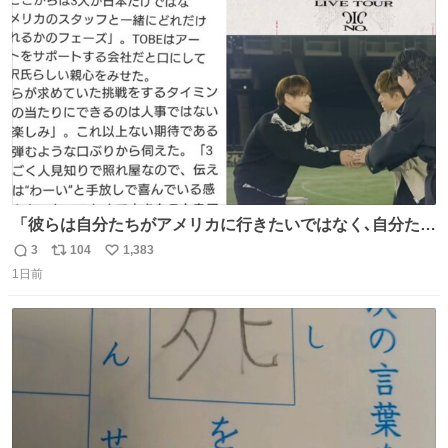
に入り⭐️
ト
数
数
「彼らは自分たちがアメリカに行きたいではなく､自分たち
のファンと一緒に世界中を旅をしたいという構想」旅をす
3
104
1,383
返
リ
い
る中で彼らの音楽がさまざまな人に届き､より多くの仲間が
1日前
信
ポ
い
増える景色を3人は夢見ているようだ｡ #滝沢秀明 社長あり
数
ス
ね
がとうございます😭この記事も素敵😭 #Number_i #平野
ト
数
数
紫耀 (泣ける😭)