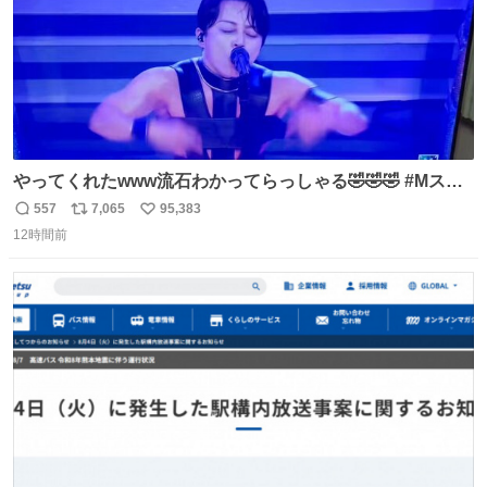
やってくれたwww流石わかってらっしゃる🤣🤣🤣 #Mステ
#西川貴教
557
7,065
95,383
返
リ
い
12時間前
信
ポ
い
数
ス
ね
ト
数
数