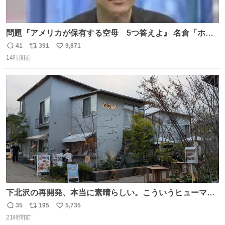
問題『アメリカが保有する空母 5つ答えよ』 名倉「ホン
マごめん、日本」
41
391
9,871
返
リ
い
14時間前
信
ポ
い
数
ス
ね
ト
数
数
下北沢の再開発、本当に素晴らしい。こういうヒューマン
スケールの開発がいいんだよ。
35
195
5,735
返
リ
い
21時間前
信
ポ
い