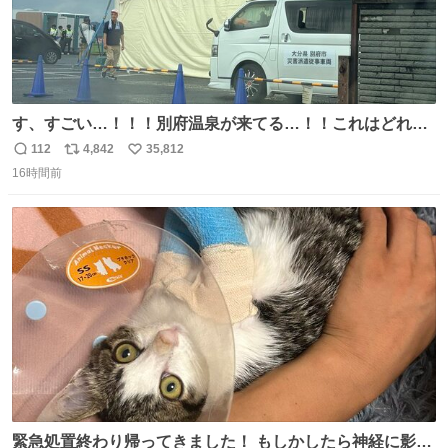
す、すごい…！！！別府温泉が来てる…！！これはどれぐ
らい待つんだろう…
112
4,842
35,812
返
リ
い
16時間前
信
ポ
い
数
ス
ね
ト
数
数
緊急処置終わり帰ってきました！ もしかしたら神経に影響