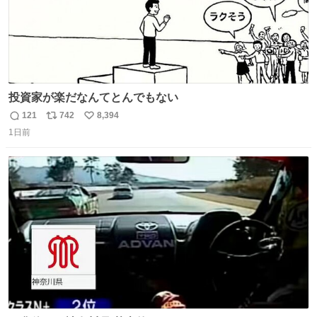
投資家が楽だなんてとんでもない
121
742
8,394
返
リ
い
1日前
信
ポ
い
数
ス
ね
ト
数
数