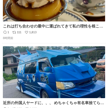
これは打ち合わせの最中に運ばれてきて私の理性を根こそ
ぎ奪い去ったプリンの写真です。
1
111
1,813
返
リ
い
8時間前
信
ポ
い
数
ス
ね
ト
数
数
近所の外国人ヤードに、、、 めちゃくちゃ有名車捨てられ