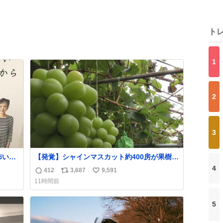
ト
1
2
3
【発覚】シャインマスカット約400房が果樹園
や転
から盗まれる 栃木・佐野市
4
412
3,687
9,591
返
リ
い
。
news.livedoor.com/article/detail… 被害に遭
11時間前
った果樹園には防犯カメラなどはなく、シャ
信
ポ
い
インマスカットが盗まれた木には刃物などで
数
ス
ね
切られた跡が。市内で今年に入って同様の被
5
ト
数
害は確認されておらず、警察はパトロールを
数