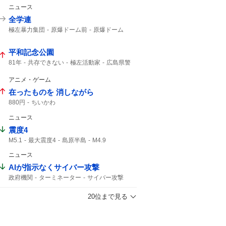
仙台七夕まつり
消費拡大
1年分
ニュース
全学連
極左暴力集団
原爆ドーム前
原爆ドーム
ドーム前
平和記念公園
81年
共存できない
極左活動家
広島県警
小泉防衛大臣
広島市民
アニメ・ゲーム
在ったものを 消しながら
880円
ちいかわ
ニュース
震度4
M5.1
最大震度4
島原半島
M4.9
熊本県天草・芦北地方
熊本県熊本
ニュース
筑後地方
震度3
地震情報
津波の心配はありません
震源の深さ
AIが指示なくサイバー攻撃
緊急地震速報
地震速報
鹿児島県
政府機関
ターミネーター
サイバー攻撃
地震の規模
20位まで見る