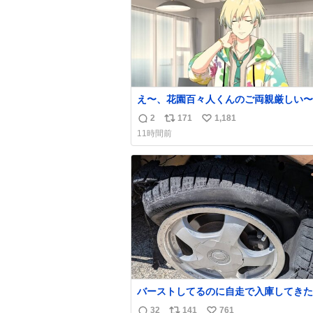
え〜、花園百々人くんのご両親厳しい〜。
も9歳児の市原仁奈にここまで「構って
2
171
1,181
返
リ
い
い、構ってくれるの？」と寂しさを極限
11時間前
煮詰めた台詞を何気ない日常会話で発言
信
ポ
い
てるご両親もだいぶ厳しいよ 双方弁護
数
ス
ね
雇わないか？
ト
数
数
バーストしてるのに自走で入庫してきた
さん バーストしたならその場で動かな
32
141
761