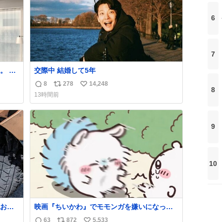
強化する。
6
7
 で
交際中 結婚して5年
ほし
8
278
14,248
返
リ
い
まで
8
13時間前
させ
信
ポ
い
士を
数
ス
ね
ト
数
9
数
10
お客
映画『ちいかわ』でモモンガを嫌いになった
いで助
人へ それでも愛される理由と可能性 kai-
63
872
5,533