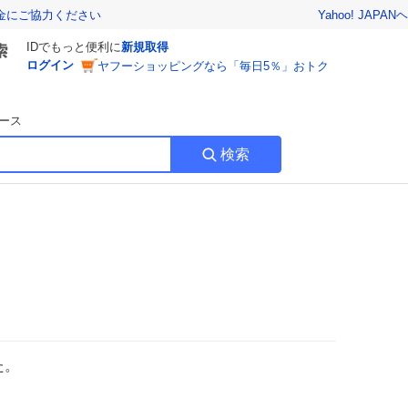
Yahoo! JAPAN
ヘ
金にご協力ください
IDでもっと便利に
新規取得
ログイン
ヤフーショッピングなら「毎日5％」おトク
ース
検索
た。