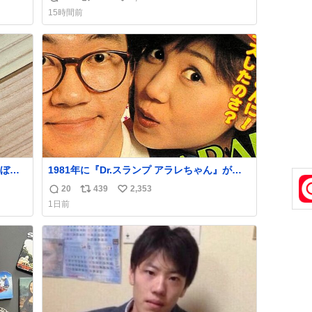
返
リ
い
ス付い
you.net/article/96186 『映画ちいかわ 人魚の
15時間前
島のひみつ』を3回観て、原作も追っている筆
信
ポ
い
すか
者が、モモンガの名誉回復を試みようとする
数
ス
ね
線、ブ
記事です。ちいかわ初心者向けです🖊
ト
数
数
ぼこ
1981年に『Dr.スランプ アラレちゃん』が放
スト
映開始された直後の鳥山明さんと、小山茉美
20
439
2,353
返
リ
い
いつ
さんです。
1日前
 杉
信
ポ
い
す。
数
ス
ね
いや
ト
数
数