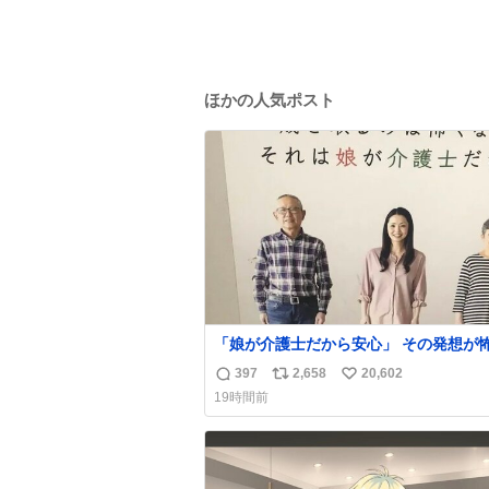
ほかの人気ポスト
「娘が介護士だから安心」 その発想が怖い。
ちなみにこのポスターは、介護職の求人
397
2,658
20,602
返
リ
い
職支援をしている会社のポスターらしい
19時間前
信
ポ
い
数
ス
ね
ト
数
数