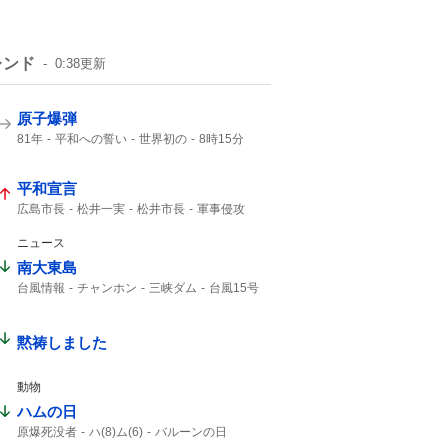
レンド
0:38
更新
原子爆弾
81年
平和への誓い
世界初の
8時15分
午前8時15分
1945年
広島東洋カープ
ご冥福をお祈り
平和宣言
広島市長
松井一実
松井市長
軍事侵攻
NPT
核兵器使用
ないがしろにする
武力行使
非人道的
第二次大戦
ニュース
自分勝手な
南大東島
台風情報
チャンホン
三峡ダム
台風15号
15号
大東島
台風13号
大型の台風
13号
黙祷しました
動物
ハムの日
原爆死没者
ハ(8)ム(6)
バルーンの日