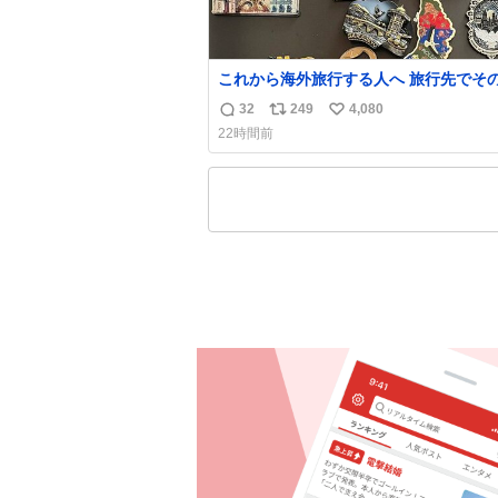
これから海外旅行する人へ 旅行先でそ
都市を象徴する マグネットを買って欲
32
249
4,080
返
リ
い
僕は交換留学してた1年間で20カ国回っ
22時間前
ど、旅行先で必ずマグネットを買い、今
信
ポ
い
の冷蔵庫に貼ってる。 交換留学が終わって1
数
ス
ね
年経つけどそれぞれのマグネットを見る
ト
数
旅の思い出が鮮明によみがえります。
数