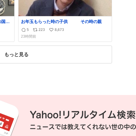
の国や
お年玉もらった時の子供 その時の親
しい。
5
223
8,673
返
リ
い
たけ
23時間前
は家
信
ポ
い
数
ス
ね
度に
ト
数
もっと見る
数