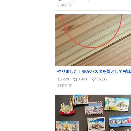
返
リ
い
け呼んで下さい😰 保険にロードサービ
23時間前
てて金銭負担も無いんですから これで走る
信
ポ
い
と、壊さなくていい所まで壊しちゃいま
数
ス
ね
ら 実際、外装ダメージ、ABSセンサ断
ト
数
レーキホースも傷入っちゃってます…
数
やりました！夫がパスタを落として杉床
ぼこしました！よかったーーー！ファー
229
1,481
16,112
返
リ
い
ぼこぼこ自分じゃなくて！これで第二波
13時間前
でもいけます！！！✌️いやーほっとした！
信
ポ
い
床を採用しようとしている方々へ忠告で
数
ス
ね
杉床は乾燥パスタに負けます。豆腐くら
ト
数
わやわです。
数