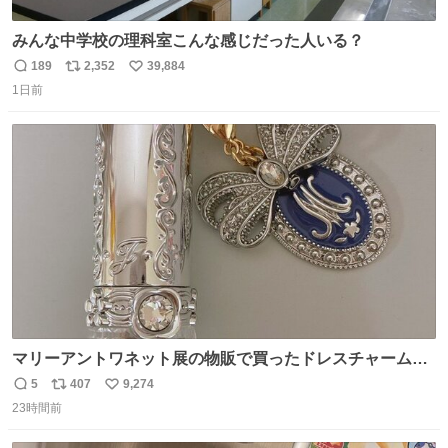
みんな中学校の理科室こんな感じだった人いる？
189
2,352
39,884
返
リ
い
1日前
信
ポ
い
数
ス
ね
ト
数
数
マリーアントワネット展の物販で買ったドレスチャームを
流行りのめじるしアクセサリーにして、リップにつけた
5
407
9,274
返
リ
い
り、同じく物販で購入したシュシュにつけたりしています
23時間前
信
ポ
い
💄💎
数
ス
ね