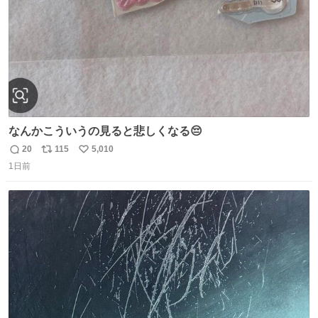
なんかこういうの見ると悲しくなる😔
20
115
5,010
返
リ
い
1日前
信
ポ
い
数
ス
ね
ト
数
数