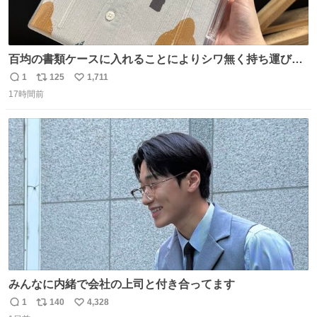
百均の書類ケースに入れることによりシワ無く持ち運びに
成功 いつも劇場のアイロンをお借りしていた ㅤ だいぶ前に
1
125
1,711
返
リ
い
楽屋で誰かが入れているのを見て「真似しよう」と思った
17時間前
信
ポ
い
のを長らく忘れていた 誰だっけ
数
ス
ね
ト
数
数
みんなに内緒で会社の上司と付き合ってます
1
140
4,328
返
リ
い