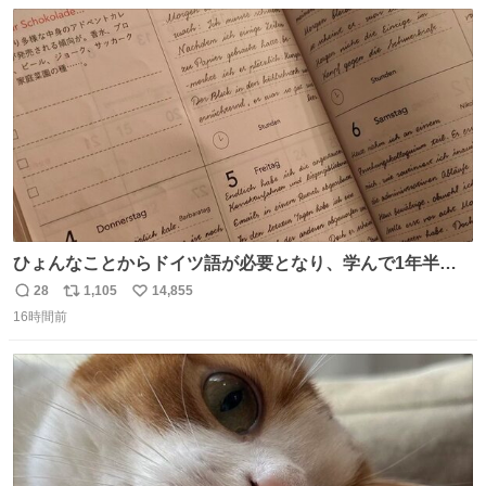
数
ス
ね
ほしい #DMMバヌーシ
ト
数
数
ひょんなことからドイツ語が必要となり、学んで1年半に
なる。 ちなみに最初の半年で『必携ドイツ文法総まとめ』
28
1,105
14,855
返
リ
い
と『重要単語4000』を数十周して丸暗記した。読み書きに
16時間前
信
ポ
い
困らなくなり、日記も8ヶ月続けて書ける量はこの通り。
数
ス
ね
Geminiの添削もエラーの指摘は激減し、上級の表現を教え
ト
数
数
てもらう今日この頃。