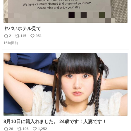
ヤバいホテル見て
2
115
951
返
リ
い
16時間前
信
ポ
い
数
ス
ね
ト
数
数
8月10日に籍入れました。 24歳です！人妻です！
26
106
1,252