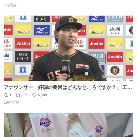
返
リ
い
1時間前
信
ポ
い
数
ス
ね
ト
数
数
アナウンサー「好調の要因はどんなところですか？」 工藤
「え〜、、、要因、、、」 阪神ファン「ﾌｧﾝﾉｵｶｹﾞｰ!」 工藤
1
231
4,309
返
リ
い
「ファンのおかげですっ！😎」 阪神ファンやっぱりオモロ
16時間前
信
ポ
い
すぎ笑
数
ス
ね
ト
数
数