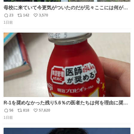
母校に来ていて今更気がついたのだが元々ここには何があ
ったのだろう…？_:(´ཀ`」 ∠):
23
142
3,570
返
リ
い
1日前
信
ポ
い
数
ス
ね
ト
数
数
R-1を奨めなかった残り5.6％の医者たちは何を理由に奨め
なかったのかガチで気になってきてやばい勉強どころじゃ
56
818
57,620
返
リ
い
ない
1日前
信
ポ
い
数
ス
ね
ト
数