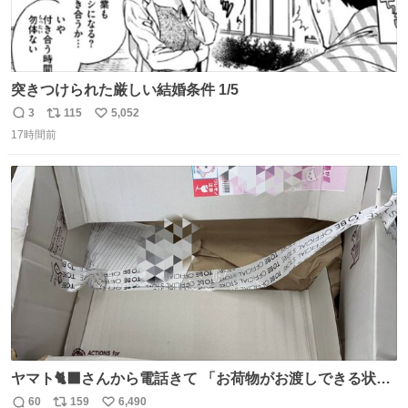
突きつけられた厳しい結婚条件 1/5
3
115
5,052
返
リ
い
17時間前
信
ポ
い
数
ス
ね
ト
数
数
ヤマト🐈‍⬛さんから電話きて 「お荷物がお渡しできる状況
でない程潰れてまして」って えっ😳 見に行くとこの状態
60
159
6,490