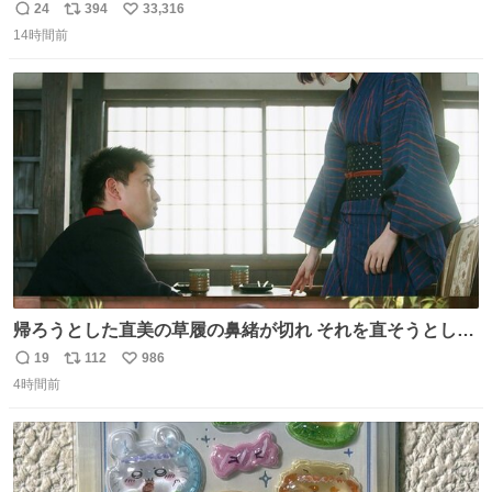
て不謹慎だけどウケる
24
394
33,316
返
リ
い
14時間前
信
ポ
い
数
ス
ね
ト
数
数
帰ろうとした直美の草履の鼻緒が切れ それを直そうとした
小川がさらに壊し…… 結果、直美をおんぶして送ることに
19
112
986
返
リ
い
なりました。 👇鼻緒はいつも恋のキューピッド？
4時間前
信
ポ
い
web.nhk/tv/an/kazekaor…［見逃し配信中］ #朝ドラ #風
数
ス
ね
薫る 上坂樹里 甲斐翔真
ト
数
数