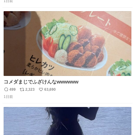
1日前
信
ポ
い
数
ス
ね
ト
数
数
コメダまじでふざけんなwwwwww
499
2,323
63,690
返
リ
い
1日前
信
ポ
い
数
ス
ね
ト
数
数