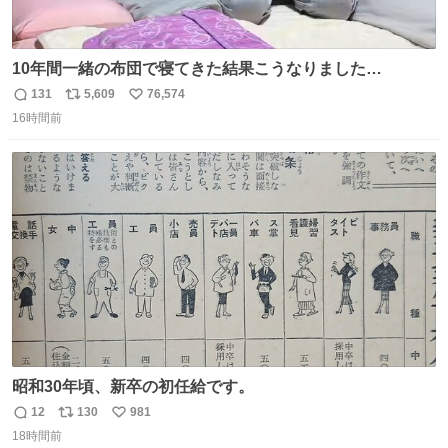
10年間一緒の布団で寝てきた結果こうなりました…
131
5,609
76,574
返
リ
い
16時間前
信
ポ
い
数
ス
ね
ト
数
数
昭和30年頃、新卒の初任給です。
12
130
981
返
リ
い
18時間前
信
ポ
い