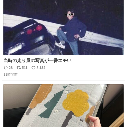
数
当時の走り屋の写真が一番エモい
28
511
8,134
返
リ
い
11時間前
信
ポ
い
数
ス
ね
ト
数
数