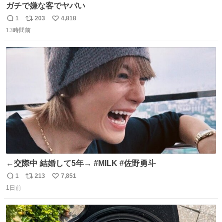
ガチで嫌な客でヤバい
1
203
4,818
返
リ
い
13時間前
信
ポ
い
数
ス
ね
ト
数
数
←交際中 結婚して5年→ #MILK #佐野勇斗
1
213
7,851
返
リ
い
1日前
信
ポ
い
数
ス
ね
ト
数