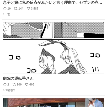
息子と娘に私の反応がみたいと言う理由で、セブンの赤魚
の煮付けを食べさせられ、ちいかわの映画に連れてこられ
10
144
3,587
返
リ
い
ました 一体どういうことなんやで…
1日前
信
ポ
い
数
ス
ね
ト
数
数
病院の運転手さん
2
100
605
返
リ
い
16時間前
信
ポ
い
数
ス
ね
ト
数
数