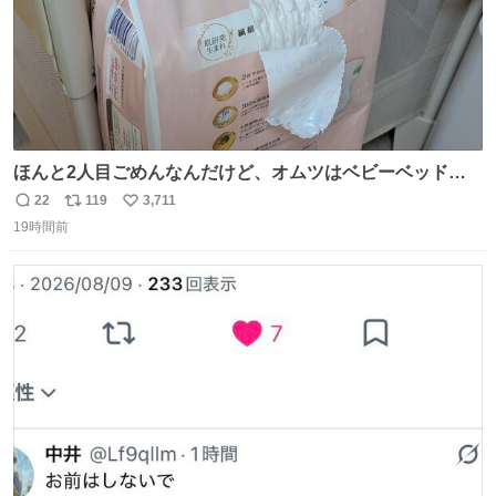
ほんと2人目ごめんなんだけど、オムツはベビーベッドにS
字フックで吊るしてる😂
22
119
3,711
返
リ
い
19時間前
信
ポ
い
数
ス
ね
ト
数
数