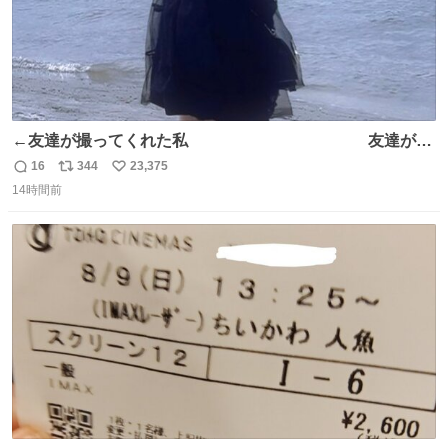
←友達が撮ってくれた私 友達が描
いてくれた私→
16
344
23,375
返
リ
い
14時間前
信
ポ
い
数
ス
ね
ト
数
数