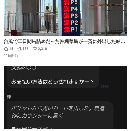
台風で二日間缶詰めだった沖縄県民が一斉に外出した結
果、パルコの駐車場フル満車🤣
14
165
2,318
返
リ
い
22時間前
信
ポ
い
数
ス
ね
ト
数
数