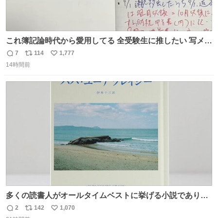
これ簿記論時代から愛用してる 全受験生に推したい 写メし
たとこ、ピーーてレシートよりひと回り大きいサイズくら
7
114
1,777
返
リ
い
いで、シールで出てくるからペターって貼って間違ったと
14時間前
信
ポ
い
こメモメモして持ち歩いてるの 便利だから使って 回し者で
数
ス
ね
もPRでもないよ
ト
数
数
多くの読書人がオールタイムベストに挙げる小説でありな
がら長いこと絶版になっていた本書、思い入れの深い小さ
2
142
1,070
返
リ
い