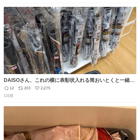
数
ス
ね
ト
数
数
DAISOさん、これの横に表彰状入れる筒おいとくと一緒に
売れますのでご検討下さい
12
203
2,275
返
リ
い
1日前
信
ポ
い
数
ス
ね
ト
数
数