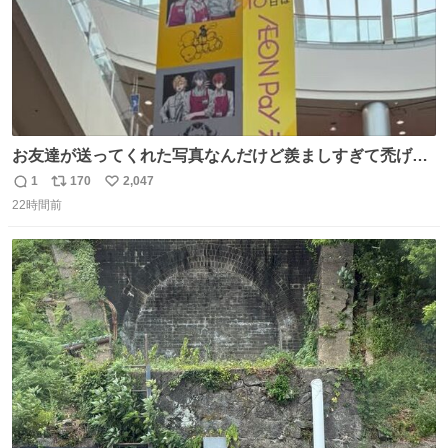
お友達が送ってくれた写真なんだけど羨ましすぎて禿げそ
う
1
170
2,047
返
リ
い
22時間前
信
ポ
い
数
ス
ね
ト
数
数