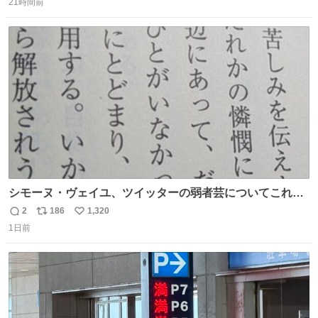
な版元さんからとても美しい装丁で復刊されました。い
21時間前
信
ポ
い
や〜素晴らしいですね。 パパ・ユーア クレイジー
数
ス
ね
rebelbooks.theshop.jp/items/153696070
ト
数
数
シモーヌ・ヴェイユ、ツイッターの弱者芸についてこれ以
上なく鋭く分析していて本当に凄い。俺辞めちゃうかもイ
2
186
1,320
返
リ
い
ンターネット。これ読み終わったら
1日前
信
ポ
い
数
ス
ね
ト
数
数