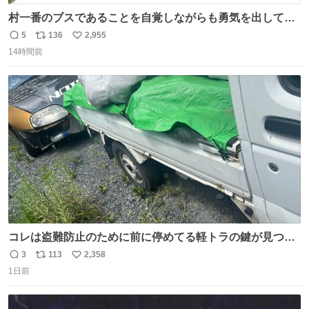
村一番のブスであることを自覚しながらも勇気を出して村
長の息子に恋文を書いたら翌日村の共用井戸に捨てられて
5
136
2,955
返
リ
い
たときの顔になった
14時間前
信
ポ
い
数
ス
ね
ト
数
数
コレは盗難防止のために前に停めてる軽トラの鍵が見つか
らなくて 持ち主すら動かすことができない鉄壁のスープラ
3
113
2,358
返
リ
い
1日前
信
ポ
い
数
ス
ね
ト
数