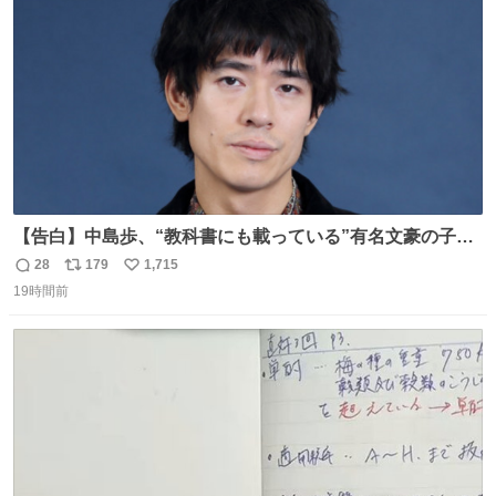
数
【告白】中島歩、“教科書にも載っている”有名文豪の子孫
だった「ばぁばのじぃじ」
28
179
1,715
返
リ
い
news.livedoor.com/article/detail… 中島は明治時代の文
19時間前
信
ポ
い
豪・国木田独歩の玄孫だという。国木田との関係は「ばあ
数
ス
ね
ちゃんのじいちゃん」だとし、“歩”という名前も独歩から
ト
数
数
取られているとのこと。