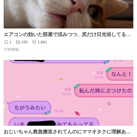
エアコンの効いた部屋で涼みつつ、尻だけ日光浴してる猫
もはや貴族じゃん！
1
105
1,981
返
リ
い
17時間前
信
ポ
い
数
ス
ね
ト
数
数
おじいちゃん救急搬送されてんのにママオタクに理解あっ