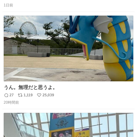
返
リ
い
😭 海渡ってくる時に潰れたっぽい 「一旦戻して新しいの
1日前
信
ポ
い
送ってもらいます」みたいに言ってたから 在庫ないし💦 っ
数
ス
ね
て事で中身無事だったから連れて帰って来た😅 壊れる物な
ト
数
数
くて良かった
うん。無理だと思うよ。
27
1,119
25,039
返
リ
い
20時間前
信
ポ
い
数
ス
ね
ト
数
数