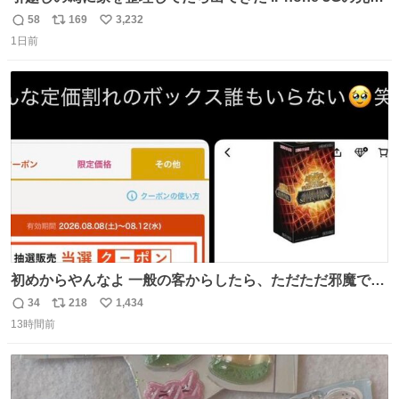
未開封品 かなり前に楽天だかで買った多分未使用のデモ機
58
169
3,232
返
リ
い
で-が出るのだと思うんだよね ヤフオクで売れてない190万
1日前
信
ポ
い
があったけど初代じゃあるまいし流石にそこまではねぇ 日
数
ス
ね
本初のモデルではあるけど´д` ; #Apple #iPhone3G
ト
数
数
初めからやんなよ 一般の客からしたら、ただただ邪魔でし
かないのよ
34
218
1,434
返
リ
い
13時間前
信
ポ
い
数
ス
ね
ト
数
数