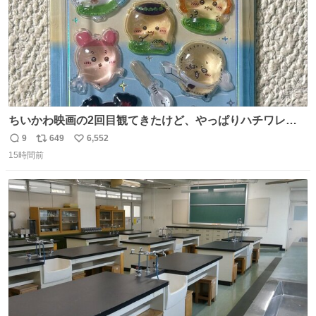
ちいかわ映画の2回目観てきたけど、やっぱりハチワレの
「ハモりすごいよッ…」に対するちいかわの「エ゛ッ!?(い
9
649
6,552
返
リ
い
まそんな場合じゃねぇだろお前よぉ)」が面白すぎる。
15時間前
信
ポ
い
数
ス
ね
ト
数
数