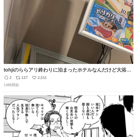
ト
数
数
tohjiのららアリ終わりに泊まったホテルなんだけど大浴場
にアイス置いてあって バニラがこれだった 粋な計らいあり
2
127
2,511
返
リ
い
がとう
14時間前
信
ポ
い
数
ス
ね
ト
数
数