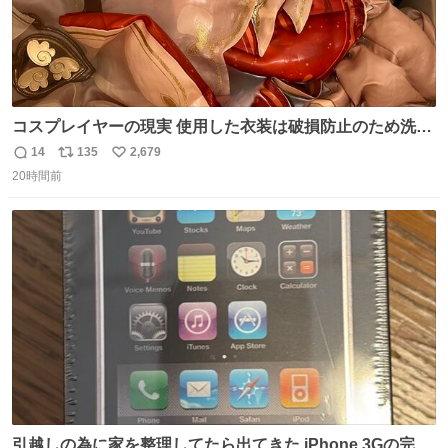
コスプレイヤーの現実 使用した衣装は破損防止のため洗濯
機に入れられないので、大体こんな感じで浸け置きした後
14
135
2,679
返
リ
い
に手洗い…
20時間前
信
ポ
い
数
ス
ね
ト
数
数
引越しの為に家を整理してたら出てきた iPhone 3Gの完全