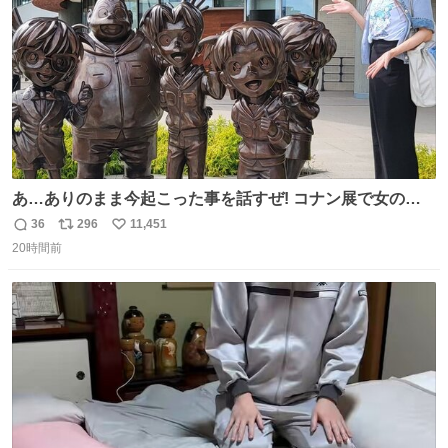
あ…ありのまま今起こった事を話すぜ! コナン展で女の子
に 「千速さんですか！？」 と声をかけられた。 あぁ鞄の
36
296
11,451
返
リ
い
装飾かなと思ったら 「背も高いし見た目もすごく千速さん
20時間前
信
ポ
い
だと思いました！」 それでは聞いてください。 ＿人人人人
数
ス
ね
人＿ ＞今日は私服＜ ￣Y^Y^Y^Y^Y^￣ #白樹鳥取大阪コ
ト
数
数
ナン旅行2026