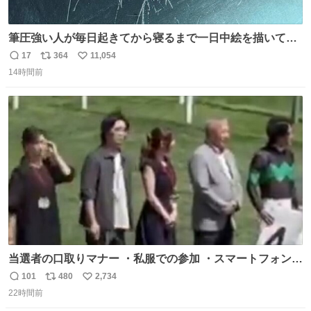
筆圧強い人が毎日起きてから寝るまで一日中絵を描いてる
とこうなる。 異常事態です。
17
364
11,054
返
リ
い
14時間前
信
ポ
い
数
ス
ね
ト
数
数
当選者の口取りマナー ・私服での参加 ・スマートフォンで
の撮影 ・調教師へ自分から握手を求める行為 ・シャツをズ
101
480
2,734
返
リ
い
ボンにインしていない服装 ・ボディーバッグの着用 私も口
22時間前
信
ポ
い
ドリに参加したいので、出禁になる前に繰り返し案内して