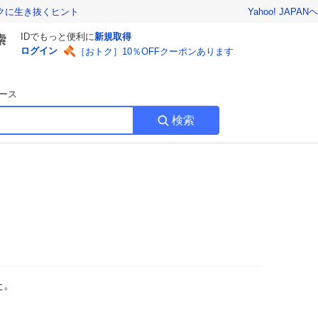
Yahoo! JAPAN
ヘ
トクに生き抜くヒント
IDでもっと便利に
新規取得
ログイン
［おトク］10％OFFクーポンあります
ース
検索
た。