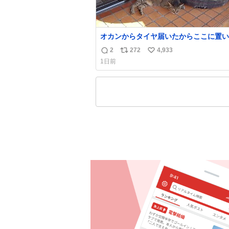
オカンからタイヤ届いたからここに置い
たって写真送られてきたけど明らかに猫
2
272
4,933
返
リ
い
魔くさそうな顔してて草
1日前
信
ポ
い
数
ス
ね
ト
数
数