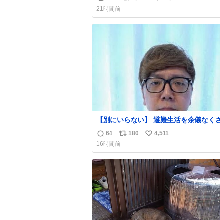
返
リ
い
21時間前
信
ポ
い
数
ス
ね
ト
数
数
【別にいらない】 避難生活を余儀なくされて
いる子どもたちのためにヒカキンボック
64
180
4,511
返
リ
い
1000個を寄付させていただきました
16時間前
信
ポ
い
数
ス
ね
ト
数
数