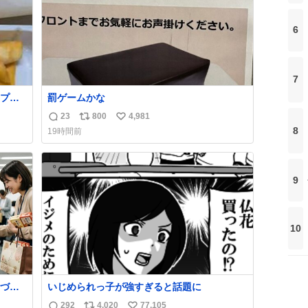
6
7
プと
罰ゲームかな
ュガー
23
800
4,981
返
リ
い
谷、
8
19時間前
定商
信
ポ
い
に置い
数
ス
ね
買い
ト
数
9
数
10
づい
いじめられっ子が強すぎると話題に
292
4,020
77,105