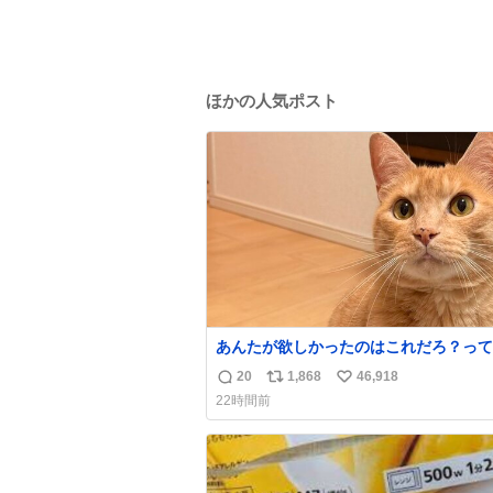
ほかの人気ポスト
あんたが欲しかったのはこれだろ？って
て押してくれた手形がコチラ
20
1,868
46,918
返
リ
い
22時間前
信
ポ
い
数
ス
ね
ト
数
数