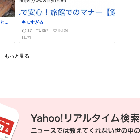
とい
キモすぎる
が邪
17
357
9,624
返
リ
い
1日前
信
ポ
い
数
ス
ね
ト
数
もっと見る
数