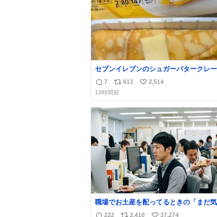
セブンイレブンのシュガーバタークレー
えんがわの寿司を探している人へ！ シ
7
613
2,514
返
リ
い
バタークレープは目黒、品川、蒲田、渋
19時間前
川崎、横浜、鶴見、九州の一部エリア限
信
ポ
い
品で8月5日に発注が終了したため店舗
数
ス
ね
てあるところ少ないですが見つけたら即
ト
数
です🤩❣️
数
職場でお土産を配ってるときの「まだ気
てませんよ」的な演技が毎回シンドい。
222
2,410
37,274