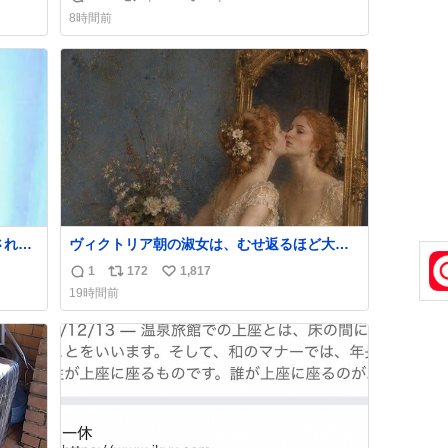
返
リ
い
8時間前
信
ポ
い
数
ス
ね
ト
数
数
ヴィクトリア朝の淑女は、むせ返るほど大量
ス
の香水を身につけるものではないとされてい
1
172
1,817
返
リ
い
た。それでも香水は、髪や肌の手入れと同じ
19時間前
くらい、ヴィクトリア朝の女性達の美容習慣
信
ポ
い
に欠かせないものだった。 当時の香水は、現
数
ス
ね
在私たちが知る香水よりも単純な組成で、そ
ト
数
の大部分は薔薇、菫、ベルガモット、
数