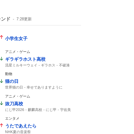
レンド
7:28
更新
小学生女子
アニメ・ゲーム
ギラギラホスト高校
流星ミルキーウェイ
ギラホス
不破湊
第2試合
動物
猫の日
世界猫の日
幸せでありますように
猫の鳴き声
アニメ・ゲーム
抜刀高校
にじ甲2026
麒麟高校
にじ甲
宇佐美
エンタメ
うたであえたら
NHK夏の音楽祭