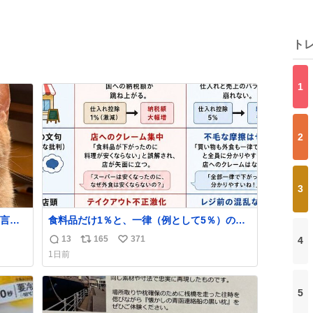
ト
1
2
3
言っ
食料品だけ1％と、一律（例として5％）の比
較表を作ってみました。 参考になるかと思い
13
165
371
4
返
リ
い
ます。
1日前
信
ポ
い
数
ス
ね
ト
数
5
数