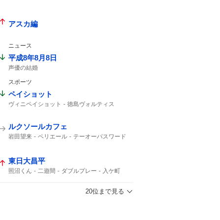
アスカ編
ニュース
平成8年8月8日
声優の結婚
スポーツ
ペイショット
ヴィニペイショット
徳島ヴォルティス
ティラパット
北海道コンサドーレ札幌
ヴォルティス
コンサドーレ
ルクソールカフェ
コンサドーレ札幌
ヴィニ
コンサ
シュート
岩田望来
ペリエール
テーオーパスワード
ナチュラルライズ
オメガギネス
ウェイワードアクト
レヴォントゥレット
東日大昌平
ヴァルツァーシャル
ヒルノハンブルク
エルムS
札幌11
アクションプラン
照沼くん
二遊間
ダブルプレー
入ケ町
北北海道
東日大昌平(福島)
ビデオ検証
初勝利
20位まで見る