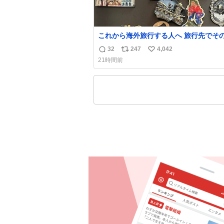
これから海外旅行する人へ 旅行先でそ
都市を象徴する マグネットを買って欲
32
247
4,042
返
リ
い
僕は交換留学してた1年間で20カ国回っ
21時間前
ど、旅行先で必ずマグネットを買い、今
信
ポ
い
の冷蔵庫に貼ってる。 交換留学が終わって1
数
ス
ね
年経つけどそれぞれのマグネットを見る
ト
数
旅の思い出が鮮明によみがえります。
数