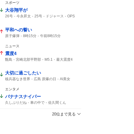
スポーツ
大谷翔平が
26号
今永昇太
25号
ドジャース
OPS
大谷翔平
23度
先頭打者
2本目
今永
ホームラン
1点差
平和への誓い
原子爆弾
8時15分
午前8時15分
こども代表
ご冥福をお祈り
ニュース
震度4
甑島
宮崎北部平野部
M5.1
最大震度4
島原半島
M4.9
熊本県天草・芦北地方
筑後地方
震度3
天草・芦北地方
M4.8
大切に過ごしたい
地震情報
津波の心配はありません
緊急地震速報
震源の深さ
地震速報
核兵器なき世界
広島 原爆の日
AI美女
深さ10km
鹿児島県
地震の規模
エンタメ
バナナスナイパー
久しぶりだね
車の中で
佐久間くん
さっくん
20位まで見る