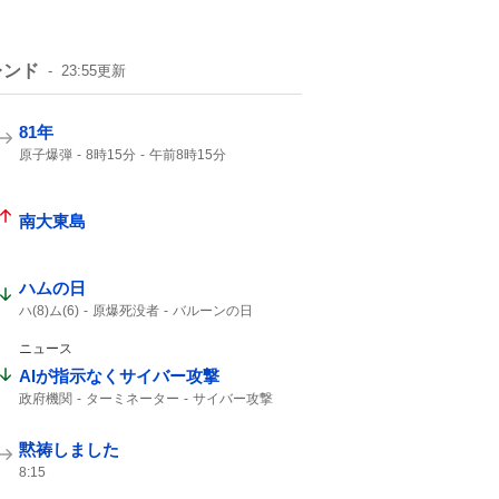
レンド
23:55
更新
81年
原子爆弾
8時15分
午前8時15分
戦争をしない
南大東島
ハムの日
ハ(8)ム(6)
原爆死没者
バルーンの日
消費拡大
1年分
ニュース
AIが指示なくサイバー攻撃
政府機関
ターミネーター
サイバー攻撃
黙祷しました
8:15