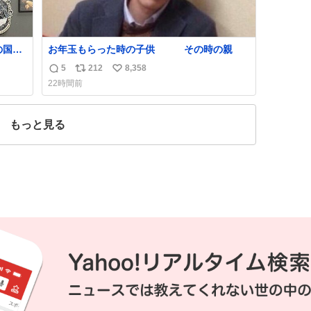
の国や
お年玉もらった時の子供 その時の親
しい。
5
212
8,358
返
リ
い
たけ
22時間前
は家
信
ポ
い
数
ス
ね
度に
ト
数
もっと見る
数