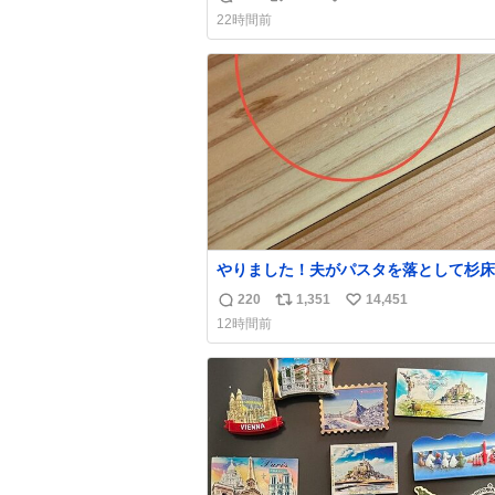
返
リ
い
け呼んで下さい😰 保険にロードサービ
22時間前
てて金銭負担も無いんですから これで走る
信
ポ
い
と、壊さなくていい所まで壊しちゃいま
数
ス
ね
ら 実際、外装ダメージ、ABSセンサ断
ト
数
レーキホースも傷入っちゃってます…
数
やりました！夫がパスタを落として杉床
ぼこしました！よかったーーー！ファー
220
1,351
14,451
返
リ
い
ぼこぼこ自分じゃなくて！これで第二波
12時間前
でもいけます！！！✌️いやーほっとした！
信
ポ
い
床を採用しようとしている方々へ忠告で
数
ス
ね
杉床は乾燥パスタに負けます。豆腐くら
ト
数
わやわです。
数