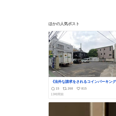
ほかの人気ポスト
《法外な請求をされるコインパーキング
営業所にも前から告知されていますが、P
15
268
815
返
リ
い
Link南青山の敷地内に一瞬でも車を乗
13時間前
ると法外な請求をされ長時間拘束されま
信
ポ
い
迎車で呼ばれた時やお客を降ろした際に
数
ス
ね
分注意してください！ 東京都港区南青山2
ト
数
20
数