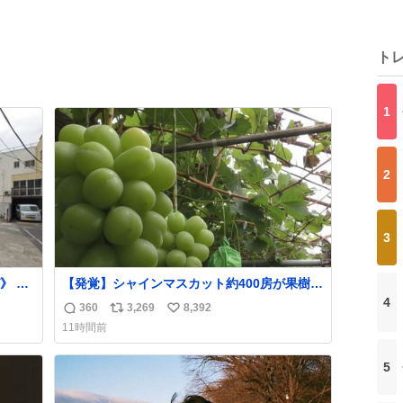
ト
1
2
3
》 各
【発覚】シャインマスカット約400房が果樹園
ark
から盗まれる 栃木・佐野市
4
360
3,269
8,392
返
リ
い
り入れ
news.livedoor.com/article/detail… 被害に遭
11時間前
す。
った果樹園には防犯カメラなどはなく、シャ
信
ポ
い
は十
インマスカットが盗まれた木には刃物などで
数
ス
ね
5
-14-
切られた跡が。市内で今年に入って同様の被
ト
数
害は確認されておらず、警察はパトロールを
数