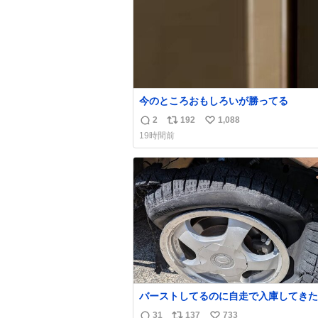
今のところおもしろいが勝ってる
2
192
1,088
返
リ
い
19時間前
信
ポ
い
数
ス
ね
ト
数
数
バーストしてるのに自走で入庫してきた
さん バーストしたならその場で動かな
31
137
733