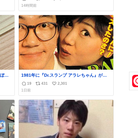
返
リ
い
ス付い
you.net/article/96186 『映画ちいかわ 人魚の
14時間前
島のひみつ』を3回観て、原作も追っている筆
信
ポ
い
すか
者が、モモンガの名誉回復を試みようとする
数
ス
ね
線、ブ
記事です。ちいかわ初心者向けです🖊
ト
数
数
ぼこ
1981年に『Dr.スランプ アラレちゃん』が放
スト
映開始された直後の鳥山明さんと、小山茉美
19
431
2,301
返
リ
い
いつ
さんです。
1日前
 杉
信
ポ
い
す。
数
ス
ね
いや
ト
数
数