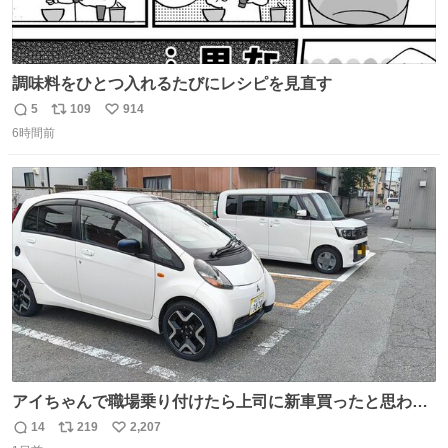
調味料をひとつ入れるたびにレシピを見直す
5
109
914
返
リ
い
6時間前
信
ポ
い
数
ス
ね
ト
数
数
アイちゃんで職場乗り付けたら上司に新車買ったと思われ
たの嬉しすぎる。 20年落ちの車もやりようによっては新車
14
219
2,207
返
リ
い