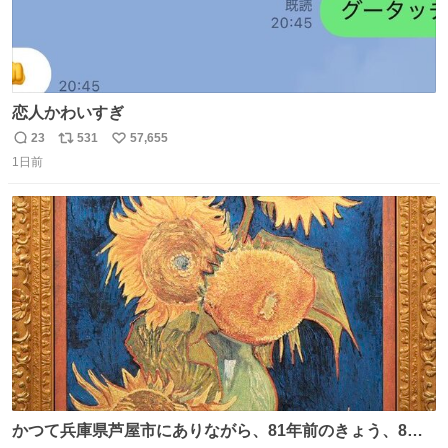
恋人かわいすぎ
23
531
57,655
返
リ
い
1日前
信
ポ
い
数
ス
ね
ト
数
数
かつて兵庫県芦屋市にありながら、81年前のきょう、8月6