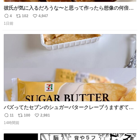
彼氏が気に入るだろうな〜と思って作ったら想像の何倍も
美味しい美味しい言ってくれて嬉しい
4
102
4,947
返
リ
い
1日前
信
ポ
い
数
ス
ね
ト
数
数
バズってたセブンのシュガーバタークレープうますぎて
7NOWで買い溜め🛒💭
11
100
2,981
返
リ
い
14時間前
信
ポ
い
数
ス
ね
ト
数