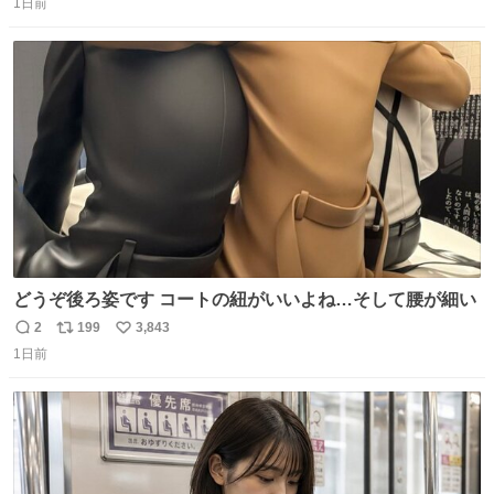
1日前
信
ポ
い
数
ス
ね
ト
数
数
どうぞ後ろ姿です コートの紐がいいよね…そして腰が細い
2
199
3,843
返
リ
い
1日前
信
ポ
い
数
ス
ね
ト
数
数