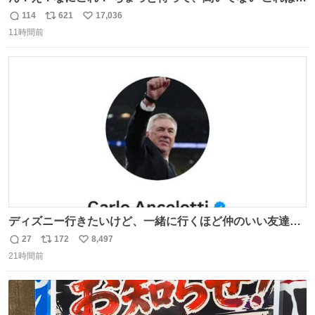
売されているのもですか？
114
621
17,036
返
リ
い
11時間前
信
ポ
い
数
ス
ね
ト
数
数
ディズニー行きたいけど、一緒に行くほど仲のいい友達が
居ない… ほんでこれ
27
172
8,497
返
リ
い
21時間前
信
ポ
い
数
ス
ね
ト
数
数