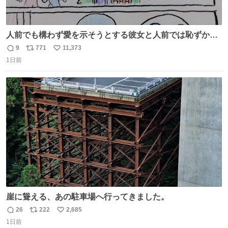
人前でも構わず愛を示そうとする彼女と人前では恥ずかし
いけど彼女を死ぬほど愛している彼氏 同士いませんか✋️
9
771
11,373
返
リ
い
1日前
信
ポ
い
数
ス
ね
ト
数
数
崖に聳える、あの駐車場へ行ってきました。
26
222
2,685
返
リ
い
1日前
信
ポ
い