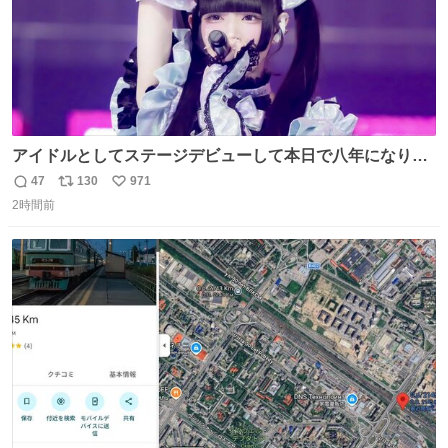
アイドルとしてステージデビューして本日で八年になりま
した。これからもここに居続けられますように❤︎
47
130
971
返
リ
い
2時間前
信
ポ
い
数
ス
ね
ト
数
数