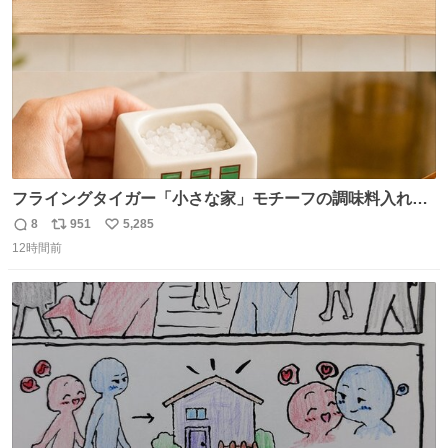
フライングタイガー「小さな家」モチーフの調味料入れ、
並べれば“デンマークの街並み”に ピンク・グリーン・テラ
8
951
5,285
返
リ
い
コッタの全9種 - fashion-press.net/news/149552
12時間前
信
ポ
い
数
ス
ね
ト
数
数