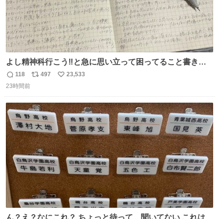
よし精神科行こう‼️と急に思い立って困ってること書き出
してたらペン止まらなくなってすごい勢いで埋まってワロ
118
497
23,533
返
リ
い
タ
23時間前
信
ポ
い
数
ス
ね
ト
数
数
ん？え？なにこれ？ ちょっと待って、聞いてない これは販