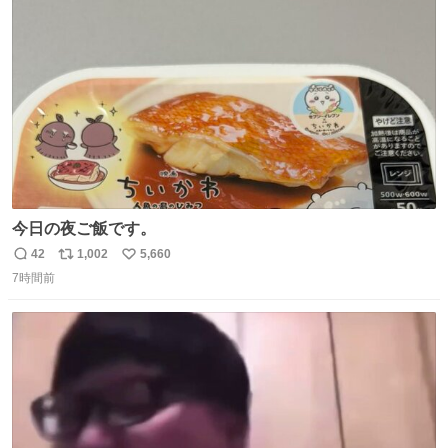
ト
数
数
今日の夜ご飯です。
42
1,002
5,660
返
リ
い
7時間前
信
ポ
い
数
ス
ね
ト
数
数