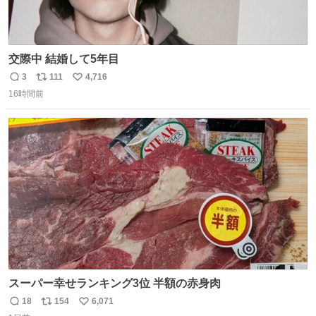
交際中 結婚して5年目
3
111
4,716
返
リ
い
16時間前
信
ポ
い
数
ス
ね
ト
数
数
スーパー幸せランキング3位 半額の赤身肉
18
154
6,071
返
リ
い