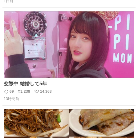
っぽく見えるってことよ。 令和の車の横に並べても違和感
1日前
信
ポ
い
ない平成18年式です。
数
ス
ね
ト
数
数
交際中 結婚して5年
69
238
14,363
返
リ
い
13時間前
信
ポ
い
数
ス
ね
ト
数
数