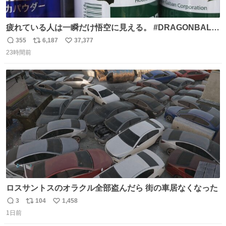
疲れている人は一瞬だけ悟空に見える。 #DRAGONBALL
#ドラゴンボール
355
6,187
37,377
返
リ
い
23時間前
信
ポ
い
数
ス
ね
ト
数
数
ロスサントスのオラクル全部盗んだら 街の車居なくなった
3
104
1,458
返
リ
い
1日前
信
ポ
い