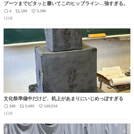
ブーツまでピタッと履いてこのヒップライン…強すぎる。
4
100
2,396
返
リ
い
1日前
信
ポ
い
数
ス
ね
ト
数
数
文化祭準備中だけど、机上があまりにいじめっぽすぎる
298
5,495
129,534
返
リ
い
1日前
信
ポ
い
数
ス
ね
ト
数