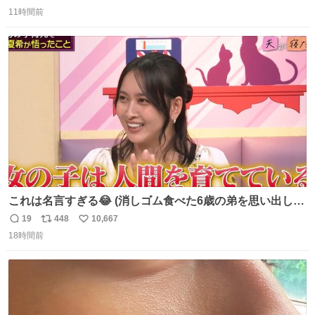
返
リ
い
11時間前
信
ポ
い
数
ス
ね
ト
数
数
これは名言すぎる😂 (消しゴム食べた6歳の弟を思い出しな
がら)
19
448
10,667
返
リ
い
18時間前
信
ポ
い
数
ス
ね
ト
数
数