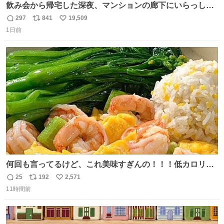
飲み会から帰宅した深夜、マンションの廊下にいらっしゃ
ったオニヤンマ様 まさかこんな都会でお会いできるなんて
297
841
19,509
返
リ
い
思っておらず大興奮しております かっこよすぎる 指を差し
1日前
信
ポ
い
伸べると乗ってきてくれたのでひとまず一緒に帰宅しまし
数
ス
ね
たが、飛ばないということは弱っていらっしゃるのでしょ
ト
数
数
うか…素敵すぎる
何回も言ってるけど、これ美味すぎんの！！！低カロリー
で満足感エグいから一生食べてる😭
25
192
2,571
返
リ
い
11時間前
信
ポ
い
数
ス
ね
ト
数
数