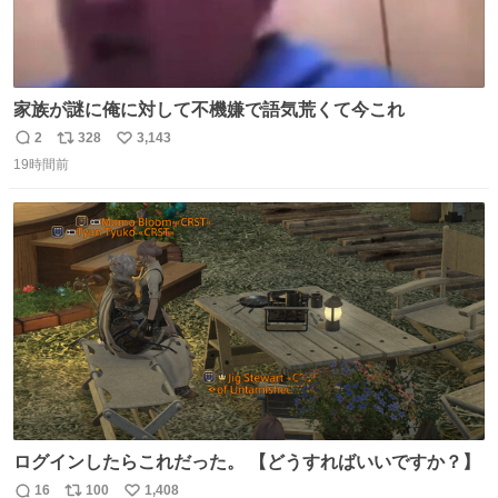
家族が謎に俺に対して不機嫌で語気荒くて今これ
2
328
3,143
返
リ
い
19時間前
信
ポ
い
数
ス
ね
ト
数
数
ログインしたらこれだった。 【どうすればいいですか？】
16
100
1,408