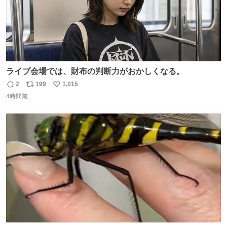
ライブ会場では、財布の判断力がおかしくなる。
2
199
1,015
返
リ
い
4時間前
信
ポ
い
数
ス
ね
ト
数
数