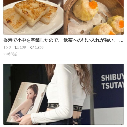
香港で小中を卒業したので、 飲茶への思い入れが強い。 常
に現地の味を探している。 横浜中華街まで行き、店を厳選
3
138
1,203
返
リ
い
すれば流石に出会えるけど、もっと近場で気軽に行ける店
22時間前
信
ポ
い
はないか。 代々木にあった。 多少違うかなというのもあっ
数
ス
ね
たけど、 総合的には満足。
ト
数
数