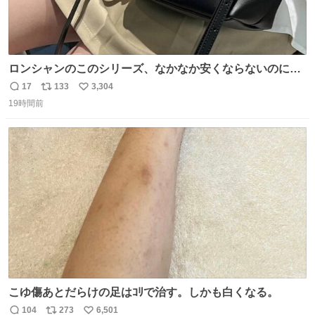
ロンシャンのこのシリーズ、なかなか安くならないのにセ
ール価格になってる🖤✨レザーなのが反則級にかわいい。
17
133
3,304
返
リ
い
持ってるだけでコーデが格上げされる。
19時間前
信
ポ
い
数
ス
ね
ト
数
数
こゆ傷あとだらけの足はｺﾘで治す。しかも白くなる。
104
273
6,501