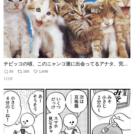
数
チビッコの頃、このニャンコ達に出会ってるアナタ、完全
なる同世代（笑） #70年代 #80年代 #昭和レトロ
50
160
1,646
返
リ
い
1日前
信
ポ
い
数
ス
ね
ト
数
数