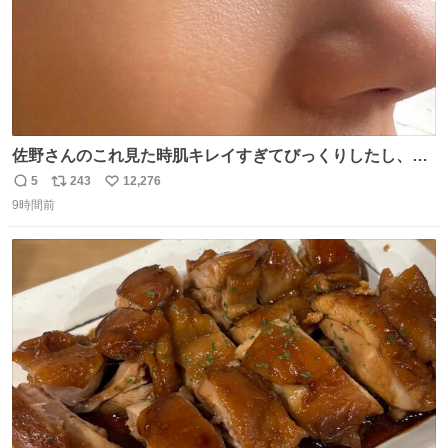
佐野さんのこれ見た時肌キレイすぎてびっくりしたし、や
はりアイドルって体型･肌管理すごすぎる
5
243
12,276
返
リ
い
9時間前
信
ポ
い
数
ス
ね
ト
数
数