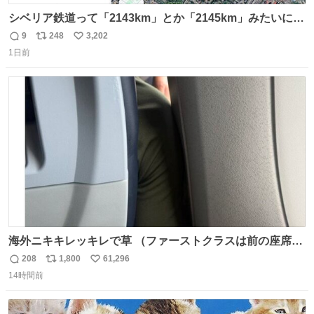
シベリア鉄道って「2143km」とか「2145km」みたいに、
モスクワからの距離名そのままの駅名があるんですね。
9
248
3,202
返
リ
い
1日前
信
ポ
い
数
ス
ね
ト
数
数
海外ニキキレッキレで草 （ファーストクラスは前の座席で
あるため）
208
1,800
61,296
返
リ
い
14時間前
信
ポ
い
数
ス
ね
ト
数