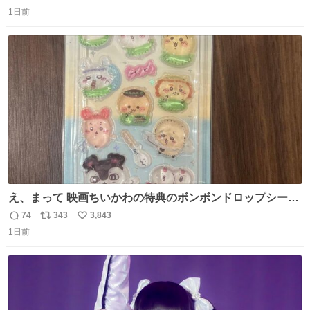
返
リ
い
1日前
信
ポ
い
数
ス
ね
ト
数
数
え、まって 映画ちいかわの特典のボンボンドロップシール
もうメルカリにでてるやん #ちいかわ
74
343
3,843
返
リ
い
1日前
信
ポ
い
数
ス
ね
ト
数
数