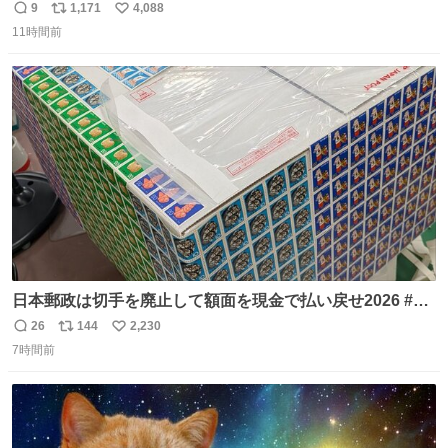
日の阪神大空襲の折に残念ながら焼失した、 #ゴッホ の幻
9
1,171
4,088
返
リ
い
の「 #ヒマワリ 」。 当館は、東京都にある武者小路実篤記
11時間前
信
ポ
い
念館にご協力いただき、当時発行されたカラー印刷画集よ
数
ス
ね
り陶板で原寸大に再現し、2014年より展示しています。 #
ト
数
数
大塚国際美術館
日本郵政は切手を廃止して額面を現金で払い戻せ2026 #日
本郵政 @JapanPostHD_PR
26
144
2,230
返
リ
い
7時間前
信
ポ
い
数
ス
ね
ト
数
数