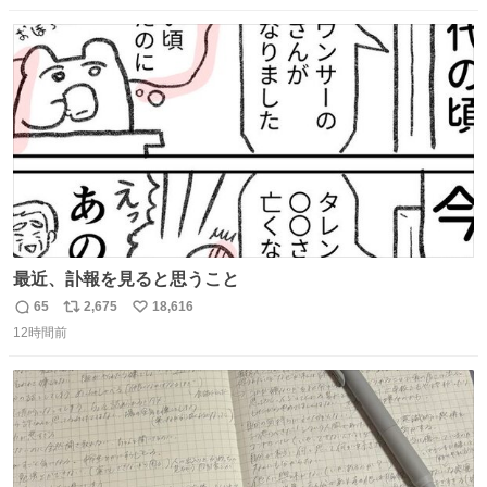
数
ス
ね
ト
数
数
最近、訃報を見ると思うこと
65
2,675
18,616
返
リ
い
12時間前
信
ポ
い
数
ス
ね
ト
数
数