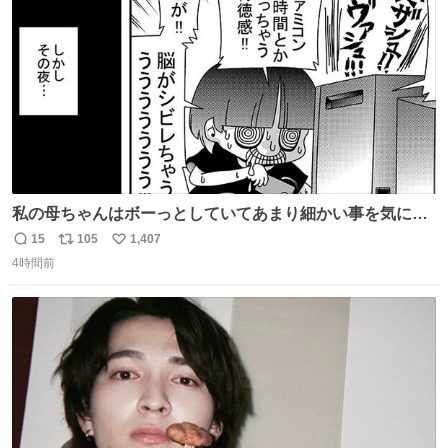
数
私の母ちゃんはボーっとしていてあまり細かい事を気にし
ません。優秀な人の多い現代の価値観から見ると、あまり
15
105
1,407
返
リ
い
優秀な母親ではないかもしれません。でも、だからこそ、
4時間前
信
ポ
い
私はそういう母親が大好きです。今も昔もすごくリラック
数
ス
ね
スします。「優秀」と「良い」は別なんですよね。 1/2
ト
数
数