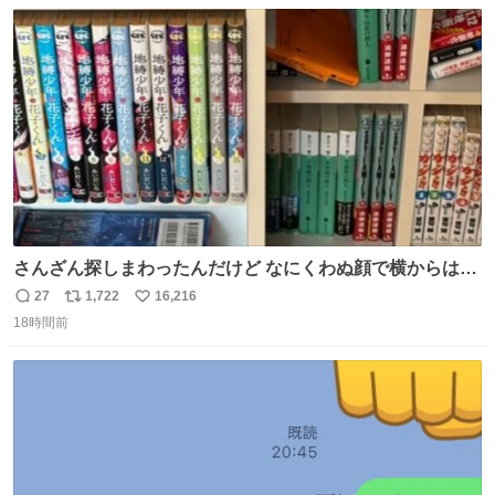
数
ス
ね
ト
数
数
さんざん探しまわったんだけど なにくわぬ顔で横からはえ
てた
27
1,722
16,216
返
リ
い
18時間前
信
ポ
い
数
ス
ね
ト
数
数