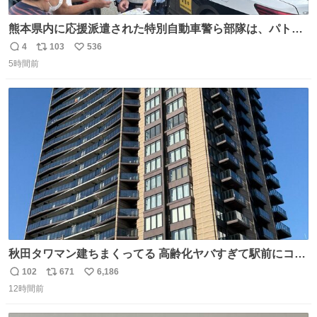
熊本県内に応援派遣された特別自動車警ら部隊は、パトロ
ールを通じて車中泊者への声掛けも行っています。写真
4
103
536
返
リ
い
は、福岡県警察の特別自動車警ら部隊が八代警察署管内の
5時間前
信
ポ
い
車中泊者に対して、熱中症について注意喚起する様子で
数
ス
ね
す。こまめな水分・塩分補給を行ってください。 #令和８
ト
数
数
年熊本地震 #福岡県警察
秋田タワマン建ちまくってる 高齢化ヤバすぎて駅前にコン
パクトシティつくって高齢者を住ませる考えらしい 病院も
102
671
6,186
返
リ
い
全部駅前にある
12時間前
信
ポ
い
数
ス
ね