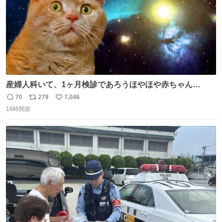
産婦人科いて、1ヶ月検診であろうほやほや赤ちゃん👩‍🍼
と推定2,3歳の女の子👧🏻をワンオペで連れてるママがいる
70
279
7,046
返
リ
い
のだけども 女の子ずっとママの側から離れない…⁉️ 手を繋
16時間前
信
ポ
い
がなくてもうろちょろしないしママが歩いたらピクミンみ
数
ス
ね
たいにﾄﾃﾄﾃついてってるし逃走しないし脱走しないし逃げ
ト
数
数
ないし走ら文字数