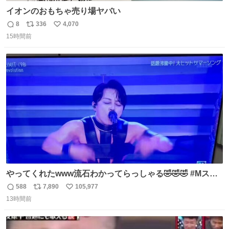
イオンのおもちゃ売り場ヤバい
8
336
4,070
返
リ
い
15時間前
信
ポ
い
数
ス
ね
ト
数
数
やってくれたwww流石わかってらっしゃる🤣🤣🤣 #Mステ
#西川貴教
588
7,890
105,977
返
リ
い
13時間前
信
ポ
い
数
ス
ね
ト
数