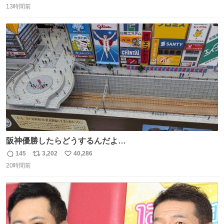
13時間前
信
ポ
い
数
ス
ね
ト
数
数
阪神優勝したらどうするんだよ…
145
3,202
40,286
返
リ
い
20時間前
信
ポ
い
数
ス
ね
ト
数
数