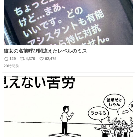
彼女の名前呼び間違えたレベルのミス
129
4,370
62,475
返
リ
い
20時間前
信
ポ
い
数
ス
ね
ト
数
数