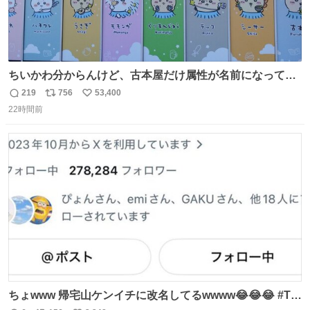
ちいかわ分からんけど、古本屋だけ属性が名前になってる
のはどういうこと？
219
756
53,400
返
リ
い
22時間前
信
ポ
い
数
ス
ね
ト
数
数
ちょwww 帰宅山ケンイチに改名してるwwww😂😂😂 #Tシ