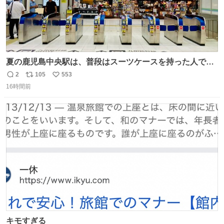
夏の鹿児島中央駅は、普段はスーツケースを持った人で溢
れています。 しかし、今日の夕方では、1〜2人しか見ませ
2
105
553
返
リ
い
んでした。 近くの『みやげ横丁』も、お客さんが少なかっ
16時間前
信
ポ
い
たです。 九州新幹線は新水俣駅駅まで復旧しましたが、や
数
ス
ね
はり全線が通れないとキツイですね。 こういう時は、地元
ト
数
数
民が支えましょ。
キモすぎる