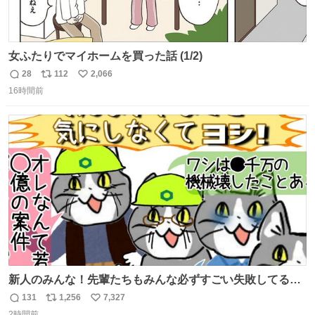
女ふたりでマイホームを買った話 (1/2)
28
112
2,066
返
リ
い
16時間前
信
ポ
い
数
ス
ね
ト
数
数
新人のみんな！先輩たちもみんな必ずすごい失敗してるか
ら、ちいさいことは気にしなくてヨシ！ #現場猫
131
1,256
7,327
返
リ
い
2時間前