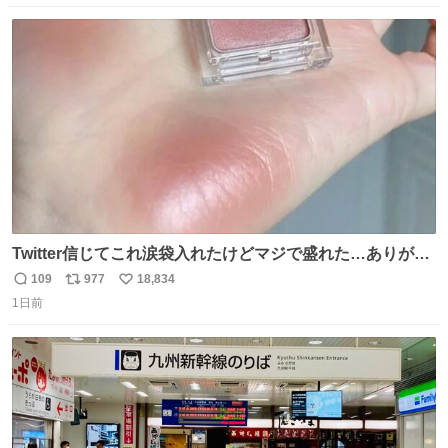
数
ス
ね
ト
数
数
Twitter信じてこれ涙袋入れたけどマジで盛れた…ありがと
う…
109
977
18,834
返
リ
い
1日前
信
ポ
い
数
ス
ね
ト
数
数