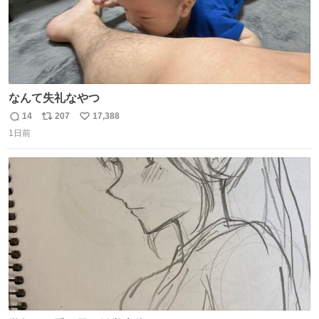
なんて失礼なやつ
14
207
17,388
返
リ
い
1日前
信
ポ
い
数
ス
ね
ト
数
数