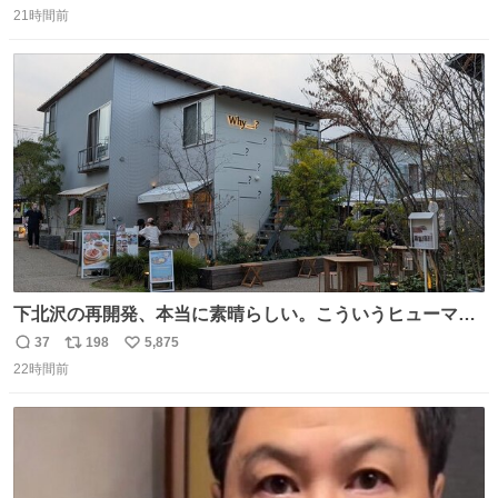
21時間前
信
ポ
い
数
ス
ね
ト
数
数
下北沢の再開発、本当に素晴らしい。こういうヒューマン
スケールの開発がいいんだよ。
37
198
5,875
返
リ
い
22時間前
信
ポ
い
数
ス
ね
ト
数
数