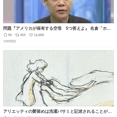
問題『アメリカが保有する空母 5つ答えよ』 名倉「ホン
マごめん、日本」
50
453
12,068
返
リ
い
16時間前
信
ポ
い
数
ス
ね
ト
数
数
アリエッティの髪留めは洗濯バサミと記述されることが多