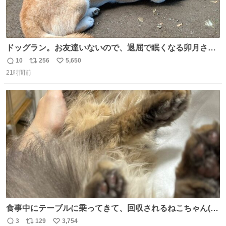
ドッグラン。お友達いないので、退屈で眠くなる卯月さ
ん。 #柴犬卯月
10
256
5,650
返
リ
い
21時間前
信
ポ
い
数
ス
ね
ト
数
数
食事中にテーブルに乗ってきて、回収されるねこちゃん(嬉
しそう)
3
129
3,754
返
リ
い