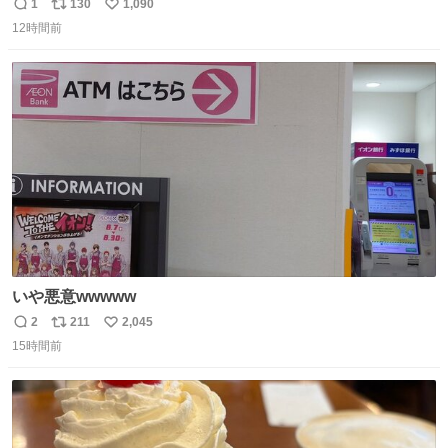
いですが、もっと小さいプラスチックのクリップです。 バ
1
130
1,090
返
リ
い
ネは使いやすいように強度を調整してあるはず。
12時間前
信
ポ
い
数
ス
ね
ト
数
数
いや悪意wwwww
2
211
2,045
返
リ
い
15時間前
信
ポ
い
数
ス
ね
ト
数
数