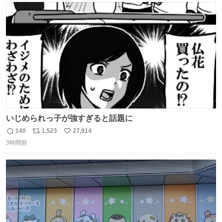
ト
数
数
いじめられっ子が強すぎると話題に
140
1,523
27,914
返
リ
い
3時間前
信
ポ
い
数
ス
ね
ト
数
数