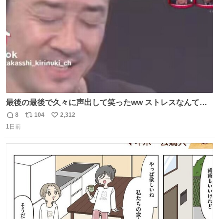
数
最後の最後で久々に声出して笑ったww ストレスなんて笑
って吹き飛ばせ！！ #水曜日のダウンタウン #大友康平
8
104
2,312
返
リ
い
1日前
信
ポ
い
数
ス
ね
ト
数
数