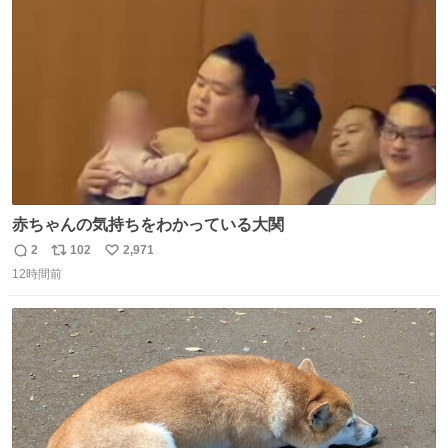
ト
数
数
赤ちゃんの気持ちをわかっている大関
2
102
2,971
返
リ
い
12時間前
信
ポ
い
数
ス
ね
ト
数
数