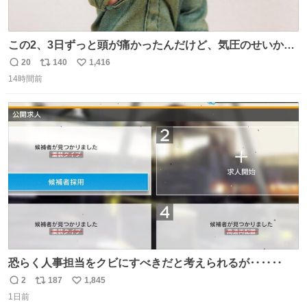
この2、3日ずっと頭が痛かったんだけど、気圧のせいかし
ら…
20
140
1,416
返
リ
い
14時間前
信
ポ
い
数
ス
ね
ト
数
数
恐らく人事担当をクビにすべきだと考えられるが‥‥‥
2
187
1,845
返
リ
い
1日前
信
ポ
い