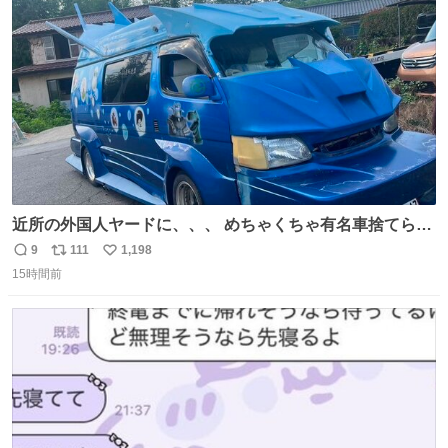
ト
数
数
近所の外国人ヤードに、、、 めちゃくちゃ有名車捨てられ
てました😭 外装ぼろぼろだし、、 中も何にも残ってない
9
111
1,198
返
リ
い
し、、 可哀想に😢😢 今まで数十年お疲れ様でした、、 #バ
15時間前
信
ポ
い
ニング #当時 #廃車 #勿体無い
数
ス
ね
ト
数
数