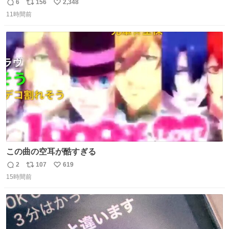
ャツが乾くまで #松山ケンイチ
6
156
2,348
返
リ
い
11時間前
信
ポ
い
数
ス
ね
ト
数
数
この曲の空耳が酷すぎる
2
107
619
返
リ
い
15時間前
信
ポ
い
数
ス
ね
ト
数
数