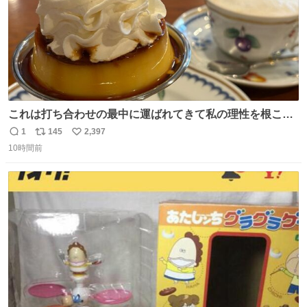
これは打ち合わせの最中に運ばれてきて私の理性を根こそ
ぎ奪い去ったプリンの写真です。
1
145
2,397
返
リ
い
10時間前
信
ポ
い
数
ス
ね
ト
数
数