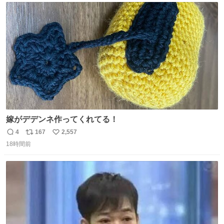
ト
数
数
嫁がデデンネ作ってくれてる！
4
167
2,557
返
リ
い
18時間前
信
ポ
い
数
ス
ね
ト
数
数