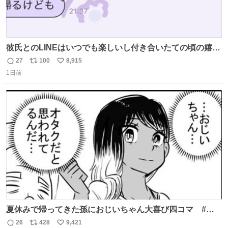
彼氏とのLINEはいつでも楽しいし付き合いたての頃の嬉し
かったLINEは無限にあるけど(同棲前は1日で各50通くらい
27
100
8,915
返
リ
い
送りあってたし)最近嬉しかったのはこれ
1日前
信
ポ
い
数
ス
ね
ト
数
数
夏休みで帰ってきた孫におじいちゃん大喜び四コマ #四
コマ漫画 #Web漫画 #漫画が読めるハッシュタグ
26
428
9,421
返
リ
い