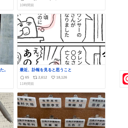
返
リ
い
大興
食べてる😭
10時間前
し伸べ
信
ポ
い
に帰
数
ス
ね
って
ト
数
数
た。
最近、訃報を見ると思うこと
65
2,612
18,126
返
リ
い
11時間前
信
ポ
い
数
ス
ね
ト
数
数