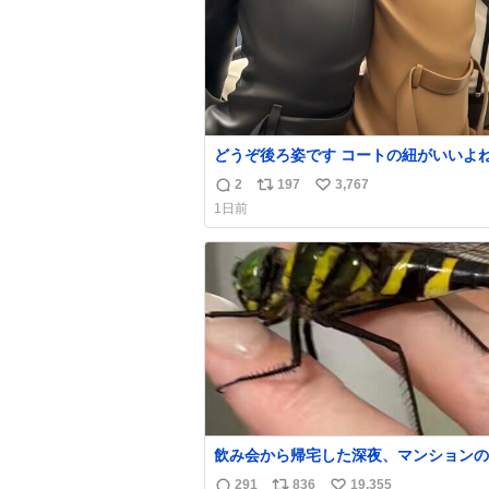
どうぞ後ろ姿です コートの紐がいいよ
して腰が細い
2
197
3,767
返
リ
い
1日前
信
ポ
い
数
ス
ね
ト
数
数
飲み会から帰宅した深夜、マンションの
にいらっしゃったオニヤンマ様 まさか
291
836
19,355