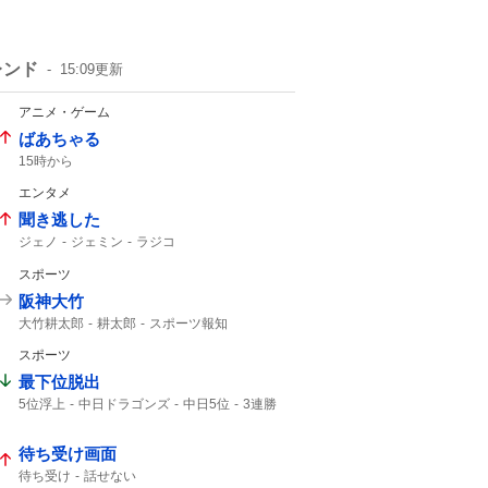
レンド
15:09
更新
アニメ・ゲーム
ばあちゃる
15時から
エンタメ
聞き逃した
ジェノ
ジェミン
ラジコ
スポーツ
阪神大竹
大竹耕太郎
耕太郎
スポーツ報知
スポーツ
最下位脱出
5位浮上
中日ドラゴンズ
中日5位
3連勝
ドラゴンズ
セ・リーグ
3ゲーム
待ち受け画面
待ち受け
話せない