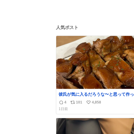
人気ポスト
彼氏が気に入るだろうな〜と思って作っ
想像の何倍も美味しい美味しい言ってく
4
101
4,858
返
リ
い
嬉しい
1日前
信
ポ
い
数
ス
ね
ト
数
数