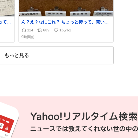
ってる
ん？え？なにこれ？ ちょっと待って、聞いて
てす
ない これは販売されているのもですか？
114
609
16,761
返
リ
い
9時間前
信
ポ
い
数
ス
ね
ト
数
もっと見る
数