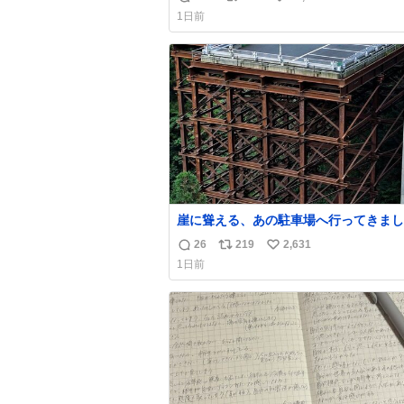
返
リ
い
都会でお会いできるなんて思っておらず
1日前
奮しております かっこよすぎる 指を差
信
ポ
い
ると乗ってきてくれたのでひとまず一緒
数
ス
ね
宅しましたが、飛ばないということは弱
ト
数
いらっしゃるのでしょうか…素敵すぎる
数
崖に聳える、あの駐車場へ行ってきまし
26
219
2,631
返
リ
い
1日前
信
ポ
い
数
ス
ね
ト
数
数