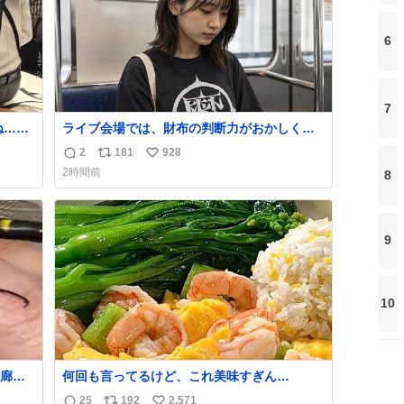
6
7
ね…そ
ライブ会場では、財布の判断力がおかしくな
る。
2
181
928
返
リ
い
2時間前
8
信
ポ
い
数
ス
ね
ト
数
数
9
10
廊下
何回も言ってるけど、これ美味すぎん
こんな
の！！！低カロリーで満足感エグいから一生
25
192
2,571