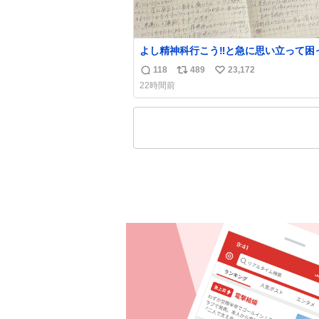
よし精神科行こう‼️と急に思い立って困
こと書き出してたらペン止まらなくなっ
118
489
23,172
返
リ
い
ごい勢いで埋まってワロタ
22時間前
信
ポ
い
数
ス
ね
ト
数
数