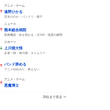
アニメ・ゲーム
遠野ひかる
宮永ののか
バンドリ
都子
ニュース
熊本総合病院
医療機器
命を預かる
JCHO
地震の瞬間
映ってる
この映像
スポーツ
上川畑大悟
走者一掃
神川畑
タイムリー
北海道日本ハム
sky
バンド辞める
アニメゆめみた
救えない
アニメ・ゲーム
悪魔博士
20位まで見る