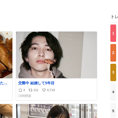
ト
1
2
3
たら
交際中 結婚して5年目
れて
3
111
4,716
4
返
リ
い
15時間前
信
ポ
い
数
ス
ね
ト
数
5
数