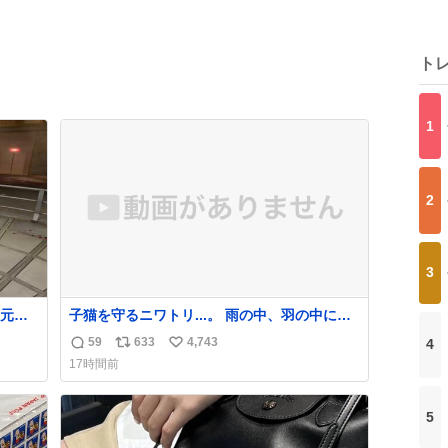
ト
1
2
3
元気
子猫を守るニワトリ...。 雨の中、羽の中に子
組だ
猫を入れて守る姿に感動した！！ 愛は種族を
59
633
4,743
4
返
リ
い
超える！
17時間前
信
ポ
い
数
ス
ね
ト
数
5
数