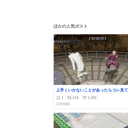
ほかの人気ポスト
上手くいかないことがあったらコレ見て
出してほしい。海外のギャグコメディ番
1
216
1,355
返
リ
い
ったらお笑いボイスが入る
21時間前
信
ポ
い
数
ス
ね
ト
数
数