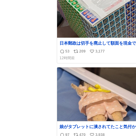
日本郵政は切手を廃止して額面を現金で
戻せ2026 #日本郵政 @JapanPostHD_
53
209
3,177
返
リ
い
12時間前
信
ポ
い
数
ス
ね
ト
数
数
娘がタブレットに潰されてたこと気付か
った。 旦那だけは娘の波長を感じ取れ
97
470
3,938