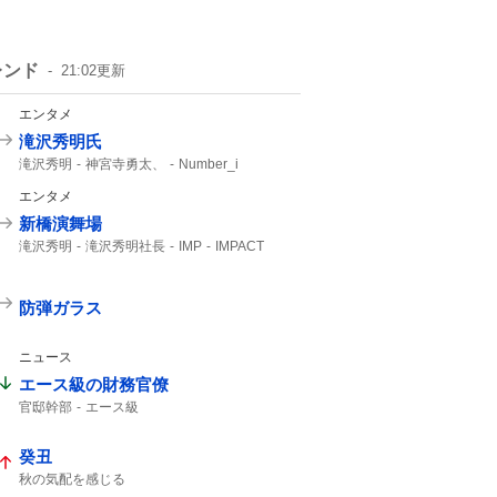
レンド
21:02
更新
エンタメ
滝沢秀明氏
滝沢秀明
神宮寺勇太、
Number_i
エンタメ
新橋演舞場
滝沢秀明
滝沢秀明社長
IMP
IMPACT
主演舞台
TOBE
IMP.
防弾ガラス
ニュース
エース級の財務官僚
官邸幹部
エース級
癸丑
秋の気配を感じる