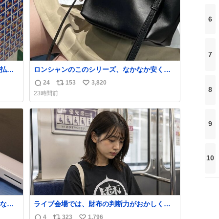
6
7
払い
ロンシャンのこのシリーズ、なかなか安くな
PR
らないのにセール価格になってる🖤✨レザー
24
153
3,820
返
リ
い
なのが反則級にかわいい。持ってるだけでコ
8
23時間前
ーデが格上げされる。
信
ポ
い
数
ス
ね
ト
数
9
数
10
なか
ライブ会場では、財布の判断力がおかしくな
るから
る。
4
323
1,796