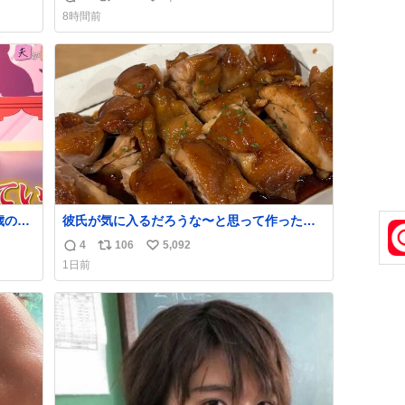
返
リ
い
急いで
8時間前
も謝
信
ポ
い
てし
数
ス
ね
味に
ト
数
た。
数
歳の弟
彼氏が気に入るだろうな〜と思って作ったら
想像の何倍も美味しい美味しい言ってくれて
4
106
5,092
返
リ
い
嬉しい
1日前
信
ポ
い
数
ス
ね
ト
数
数