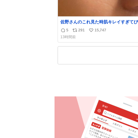
佐野さんのこれ見た時肌キレイすぎてび
りしたし、やはりアイドルって体型･肌
5
291
15,747
返
リ
い
ごすぎる
13時間前
信
ポ
い
数
ス
ね
ト
数
数