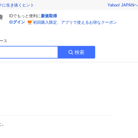
Yahoo! JAPAN
ヘ
トクに生き抜くヒント
IDでもっと便利に
新規取得
ログイン
初回購入限定、アプリで使えるお得なクーポン
ース
検索
た。