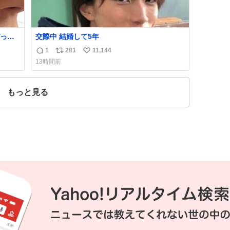
っく
交際中 結婚して5年
管理す
1
281
11,144
返
リ
い
13時間前
信
ポ
い
数
ス
ね
ト
数
もっと見る
数