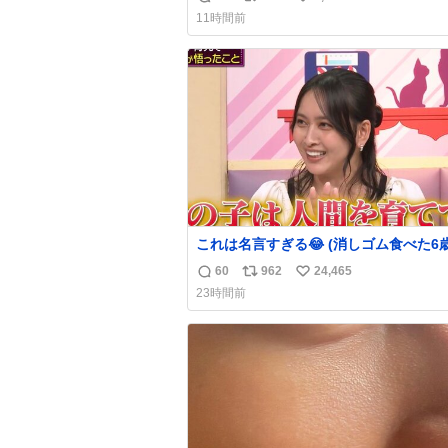
返
リ
い
声出せずともSOSが伝わったらしい。 
11時間前
旦那が救出して、泣きじゃくる娘に自分
信
ポ
い
って抱きしめようとしたら、ビンタされ
数
ス
ね
まった。3回ほど。 小さい手だけど、地
ト
数
痛い。 その後、娘は旦那に泣きついて
数
これは名言すぎる😂 (消しゴム食べた6
を思い出しながら)
60
962
24,465
返
リ
い
23時間前
信
ポ
い
数
ス
ね
ト
数
数